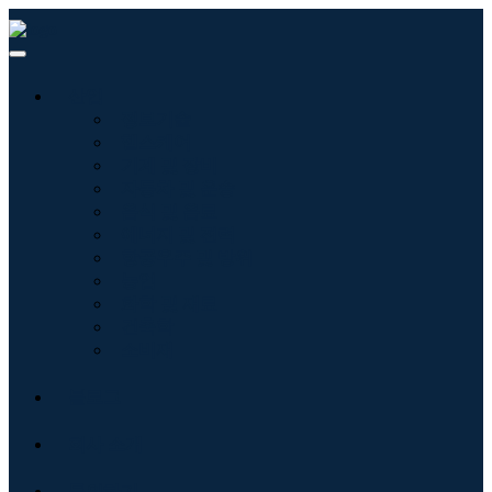
산업
정보기술
헬스케어
기계 및 장비
자동차 및 운송
음식 및 음료
에너지 및 전력
항공우주 및 방위
농업
화학 및 재료
건축학
소비재
블로그
회사 소개
문의하기