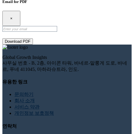
Email for PDF
×
Download PDF
Global Growth Insights
사무실 번호 - B, 2층, 아이콘 타워, 바네르-말룽게 도로, 바네
르, 푸네 411045, 마하라슈트라, 인도.
유용한 링크
문의하기
회사 소개
서비스 약관
개인정보 보호정책
연락처