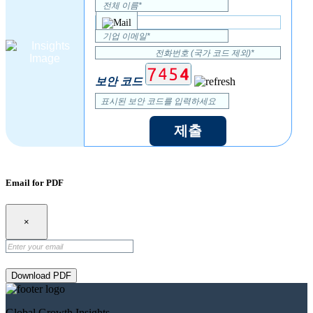
보안 코드
제출
Email for PDF
×
Download PDF
Global Growth Insights