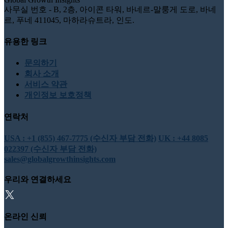
사무실 번호 - B, 2층, 아이콘 타워, 바네르-말룽게 도로, 바네
르, 푸네 411045, 마하라슈트라, 인도.
유용한 링크
문의하기
회사 소개
서비스 약관
개인정보 보호정책
연락처
USA : +1 (855) 467-7775 (수신자 부담 전화)
UK : +44 8085
022397 (수신자 부담 전화)
sales@globalgrowthinsights.com
우리와 연결하세요
온라인 신뢰