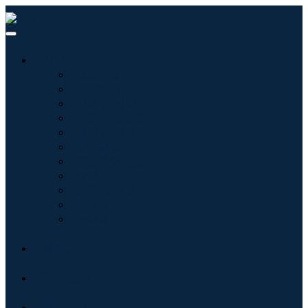
산업
정보기술
헬스케어
기계 및 장비
자동차 및 운송
음식 및 음료
에너지 및 전력
항공우주 및 방위
농업
화학 및 재료
건축학
소비재
블로그
회사 소개
문의하기