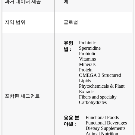
과거 데이터 제공
예
지역 범위
글로벌
Prebiotic
유형
Spermidine
별 :
Probiotic
Vitamins
Minerals
Protein
OMEGA 3 Structured
Lipids
Phytochemicals & Plant
Extracts
포함된 세그먼트
Fibers and specialty
Carbohydrates
Functional Foods
응용 분
Functional Beverages
야별 :
Dietary Supplements
Animal Nutrition