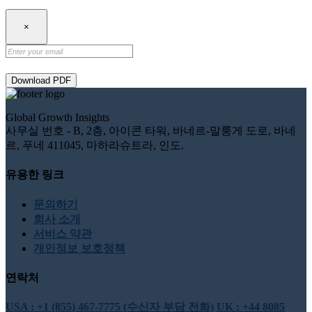
×
Download PDF
Global Growth Insights
사무실 번호 - B, 2층, 아이콘 타워, 바네르-말룽게 도로, 바네
르, 푸네 411045, 마하라슈트라, 인도.
유용한 링크
문의하기
회사 소개
서비스 약관
개인정보 보호정책
연락처
USA : +1 (855) 467-7775 (수신자 부담 전화)
UK : +44 8085