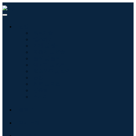
산업
정보기술
헬스케어
기계 및 장비
자동차 및 운송
음식 및 음료
에너지 및 전력
항공우주 및 방위
농업
화학 및 재료
건축학
소비재
블로그
회사 소개
문의하기