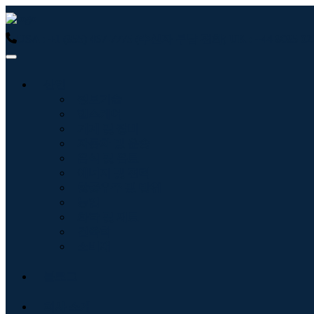
USA : +1 (855) 467-7775 (수신자 부담 전화)
UK : +44 8085
산업
정보기술
헬스케어
기계 및 장비
자동차 및 운송
음식 및 음료
에너지 및 전력
항공우주 및 방위
농업
화학 및 재료
건축학
소비재
블로그
회사 소개