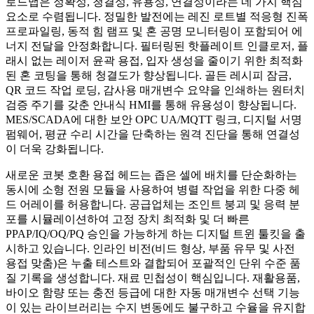
로드맵은 정확성, 청결성, 유용성, 연결성이라는 네 가지 핵심
요소로 수렴됩니다. 정밀한 발전에는 레진 로트별 적응형 진폭
프로파일링, 동적 힘 램프 및 혼 공명 모니터링이 포함되어 에
너지 전달을 안정화합니다. 필터링된 핫플레이트 인클로저, 플
래시 없는 레이저 윤곽 용접, 입자 생성을 줄이기 위한 최적화
된 혼 코팅을 통해 청결도가 향상됩니다. 골든 레시피 잠금,
QR 코드 작업 로딩, 감사용 매개변수 요약을 인쇄하는 원터치
검증 주기를 갖춘 안내식 HMI를 통해 유용성이 향상됩니다.
MES/SCADA에 대한 보안 OPC UA/MQTT 링크, 디지털 서명
펌웨어, 평균 수리 시간을 단축하는 원격 진단을 통해 연결성
이 더욱 강화됩니다.
새로운 코봇 호환 용접 헤드는 좁은 셀에 배치를 단순화하는
동시에 소형 전원 모듈을 사용하여 병렬 작업을 위한 다중 헤
드 어레이를 허용합니다. 공급업체는 조인트 붕괴 및 응력 분
포를 시뮬레이션하여 고정 장치 최적화 및 더 빠른
PPAP/IQ/OQ/PQ 승인을 가능하게 하는 디지털 트윈 툴킷을 출
시하고 있습니다. 인라인 비전(비드 형상, 부품 유무 및 사전
용접 맞춤)은 누출 테스트와 결합되어 포괄적인 단위 수준 품
질 기록을 생성합니다. 재료 민첩성이 핵심입니다. 재활용품,
바이오 함량 또는 충전 등급에 대한 자동 매개변수 선택 기능
이 있는 라이브러리는 수지 변동에도 불구하고 수율을 유지합