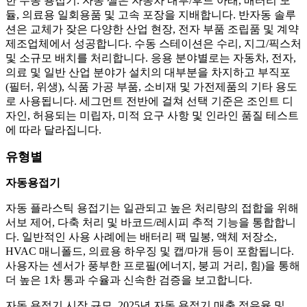
한 수동 용접기. 자동 셀은 자동차 내부/후드 아래, 배터리 모
듈, 의료용 일회용품 및 고속 포장을 지배합니다. 반자동 솔루
션은 교체가 잦은 다양한 산업 현장, 전자 부품 조립품 및 계약
제조업체에서 성공합니다. 수동 스테이션은 수리, 지그/픽스처
및 소규모 배치를 처리합니다. 응용 분야별로는 자동차, 전자,
의료 및 일반 산업 분야가 설치의 대부분을 차지하고 부직포
(필터, 위생), 식품 가공 부품, 소비재 및 가전제품의 기타 용도
로 사용됩니다. 세그먼트 전반에 걸쳐 선택 기준은 조인트 디
자인, 허용되는 미립자, 미적 요구 사항 및 인라인 품질 테스트
에 따라 달라집니다.
유형별
자동용접기
자동 플라스틱 용접기는 일관되고 높은 처리량의 접합을 위해
서보 제어, 다축 처리 및 바코드/레시피 추적 기능을 통합합니
다. 일반적인 사용 사례에는 배터리 팩 밀봉, 액체 저장소,
HVAC 매니폴드, 의료용 하우징 및 캡/마개 등이 포함됩니다.
사용자는 센서가 풍부한 프로필(에너지, 붕괴 거리, 힘)을 통해
더 높은 1차 통과 수율과 신속한 검증을 보고합니다.
자동 용접기 시장 규모, 2025년 자동 용접기 매출 점유율 및