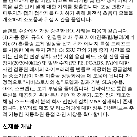
를 선호하며 통합 비전, 바코드 트리거링 및 전자 장치 이력 기
록을 갖춘 턴키 셀에 대한 기회를 창출합니다. 포장 변환기는
파우치와 캡의 접착제를 대체하기 위해 회전식 초음파 모듈을
개조하여 소모품과 위생 시간을 줄입니다.
플랜트 수준에서 가장 강력한 ROI 사례는 다음과 같습니다.
(1) 자동 중지 규칙에 연결된 폐쇄 루프 제어(진폭/힘/붕괴/에너
지); (2) 혼/툴링 교체 일정을 잡기 위해 에너지 특성 드리프트
를 사용한 예측 유지 관리; (3) SKU 간의 가동 중지 시간을 줄
이는 신속한 변경 장치. 코봇 지원 용접 헤드, 소형 전원 공급
장치(20/30/40kHz) 및 일반 수지(PP, PE, PC/ABS, PA)에 대한
사전 검증된 레시피 라이브러리를 번들로 제공하는 공급업체
는 중소기업이 자본 지출을 정당화하는 데 도움이 됩니다. 재
정적으로 "서비스로서의 셀" 모델과 결과 기반 SLA(수율,
OEE, 스크랩)는 초기 부담을 줄여줍니다. 전략적으로 통합 솔
루션을 제공하기 위한 틈새 레이저 전문가, 고정 장치 제조업
체 및 소프트웨어 분석 회사 전반에 걸쳐 M&A 잠재력이 존재
합니다. EV/의료 제조 및 리쇼어링에 대한 정부 인센티브는 추
적 가능한 자동화된 용접 라인 시장을 확대합니다.
신제품 개발