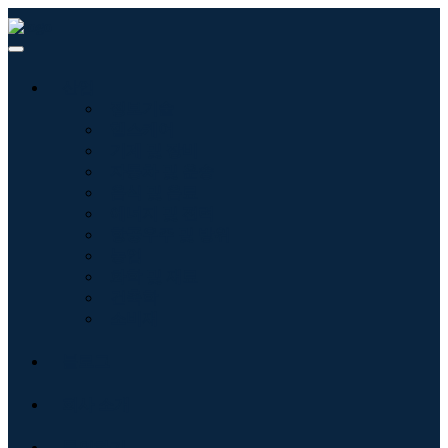
산업
정보기술
헬스케어
기계 및 장비
자동차 및 운송
음식 및 음료
에너지 및 전력
항공우주 및 방위
농업
화학 및 재료
건축학
소비재
블로그
회사 소개
문의하기