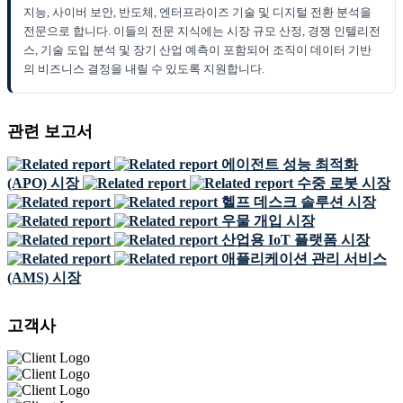
지능, 사이버 보안, 반도체, 엔터프라이즈 기술 및 디지털 전환 분석을
전문으로 합니다. 이들의 전문 지식에는 시장 규모 산정, 경쟁 인텔리전
스, 기술 도입 분석 및 장기 산업 예측이 포함되어 조직이 데이터 기반
의 비즈니스 결정을 내릴 수 있도록 지원합니다.
관련 보고서
에이전트 성능 최적화
(APO) 시장
수중 로봇 시장
헬프 데스크 솔루션 시장
우물 개입 시장
산업용 IoT 플랫폼 시장
애플리케이션 관리 서비스
(AMS) 시장
고객사