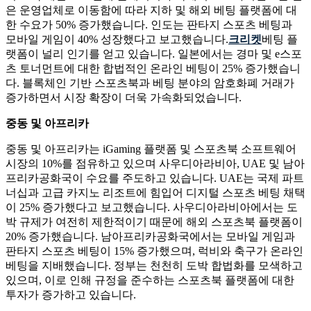
은 운영업체로 이동함에 따라 지하 및 해외 베팅 플랫폼에 대
한 수요가 50% 증가했습니다. 인도는 판타지 스포츠 베팅과
모바일 게임이 40% 성장했다고 보고했습니다.
크리켓
베팅 플
랫폼이 널리 인기를 얻고 있습니다. 일본에서는 경마 및 e스포
츠 토너먼트에 대한 합법적인 온라인 베팅이 25% 증가했습니
다. 블록체인 기반 스포츠북과 베팅 분야의 암호화폐 거래가
증가하면서 시장 확장이 더욱 가속화되었습니다.
중동 및 아프리카
중동 및 아프리카는 iGaming 플랫폼 및 스포츠북 소프트웨어
시장의 10%를 점유하고 있으며 사우디아라비아, UAE 및 남아
프리카공화국이 수요를 주도하고 있습니다. UAE는 국제 파트
너십과 고급 카지노 리조트에 힘입어 디지털 스포츠 베팅 채택
이 25% 증가했다고 보고했습니다. 사우디아라비아에서는 도
박 규제가 여전히 제한적이기 때문에 해외 스포츠북 플랫폼이
20% 증가했습니다. 남아프리카공화국에서는 모바일 게임과
판타지 스포츠 베팅이 15% 증가했으며, 럭비와 축구가 온라인
베팅을 지배했습니다. 정부는 천천히 도박 합법화를 모색하고
있으며, 이로 인해 규정을 준수하는 스포츠북 플랫폼에 대한
투자가 증가하고 있습니다.