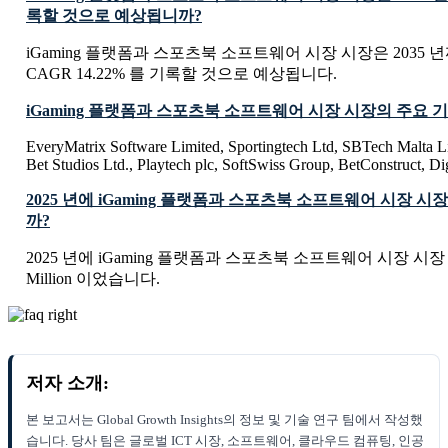
록할 것으로 예상됩니까?
iGaming 플랫폼과 스포츠북 소프트웨어 시장 시장은 2035
CAGR 14.22% 를 기록할 것으로 예상됩니다.
iGaming 플랫폼과 스포츠북 소프트웨어 시장 시장의 주요 
EveryMatrix Software Limited, Sportingtech Ltd, SBTech Malta
Bet Studios Ltd., Playtech plc, SoftSwiss Group, BetConstruct, Di
2025 년에 iGaming 플랫폼과 스포츠북 소프트웨어 시장 
까?
2025 년에 iGaming 플랫폼과 스포츠북 소프트웨어 시장 시장 가
Million 이었습니다.
저자 소개:
본 보고서는 Global Growth Insights의 정보 및 기술 연구 팀에서 작성했
습니다. 당사 팀은 글로벌 ICT 시장, 소프트웨어, 클라우드 컴퓨팅, 인공