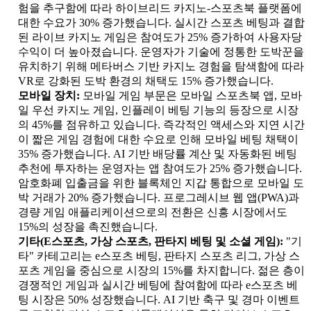
험을 추구함에 따라 하이브리드 카지노-스포츠북 플랫폼에
대한 수요가 30% 증가했습니다. 실시간 스포츠 베팅과 결합
된 라이브 카지노 게임은 참여도가 25% 증가하여 사용자당
수익이 더 높아졌습니다. 운영자가 기술에 정통한 도박꾼을
유치하기 위해 메타버스 기반 카지노 경험을 탐색함에 따라
VR로 강화된 도박 환경의 채택도 15% 증가했습니다.
모바일 장치:
모바일 게임 부문은 모바일 스포츠북 앱, 모바
일 우선 카지노 게임, 인플레이 베팅 기능의 등장으로 시장
의 45%를 점유하고 있습니다. 즉각적인 액세스와 지연 시간
이 짧은 게임 경험에 대한 수요로 인해 모바일 베팅 채택이
35% 증가했습니다. AI 기반 배당률 계산 및 자동화된 베팅
추천에 투자하는 운영자는 앱 참여도가 25% 증가했습니다.
암호화폐 입출금을 위한 블록체인 지갑 통합으로 모바일 도
박 거래가 20% 증가했습니다. 프로그레시브 웹 앱(PWA)과
경량 게임 애플리케이션으로의 전환은 신흥 시장에서도
15%의 성장을 촉진했습니다.
기타(E스포츠, 가상 스포츠, 판타지 베팅 및 소셜 게임):
"기
타" 카테고리는 e스포츠 베팅, 판타지 스포츠 리그, 가상 스
포츠 게임을 중심으로 시장의 15%를 차지합니다. 젊은 층이
경쟁적인 게임과 실시간 베팅에 참여함에 따라 e스포츠 베
팅 시장은 50% 성장했습니다. AI 기반 축구 및 경마 이벤트