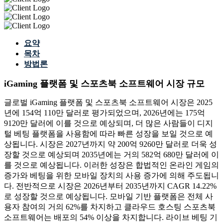
요약
목차
방법론
iGaming 플랫폼 및 스포츠북 소프트웨어 시장 규모
글로벌 iGaming 플랫폼 및 스포츠북 소프트웨어 시장은 2025
년에 154억 110만 달러로 평가되었으며, 2026년에는 175억
9120만 달러에 이를 것으로 예상되며, 더 많은 사람들이 디지
털 베팅 플랫폼을 사용함에 따라 빠른 성장을 보일 것으로 예
상됩니다. 시장은 2027년까지 약 200억 9260만 달러로 더욱 성
장할 것으로 예상되며 2035년에는 거의 582억 680만 달러에 이
를 것으로 예상됩니다. 이러한 성장은 합법적인 온라인 게임의
증가와 베팅을 위한 모바일 장치의 사용 증가에 의해 주도됩니
다. 전반적으로 시장은 2026년부터 2035년까지 CAGR 14.22%
로 성장할 것으로 예상됩니다. 모바일 기반 플랫폼은 전체 사
용자 참여의 거의 62%를 차지하고 클라우드 호스팅 스포츠북
소프트웨어는 배포의 54% 이상을 차지합니다. 라이브 베팅 기