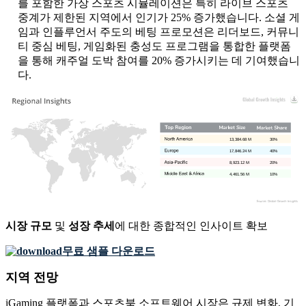
를 포함한 가상 스포츠 시뮬레이션은 특히 라이브 스포츠
중계가 제한된 지역에서 인기가 25% 증가했습니다. 소셜 게
임과 인플루언서 주도의 베팅 프로모션은 리더보드, 커뮤니
티 중심 베팅, 게임화된 충성도 프로그램을 통합한 플랫폼
을 통해 캐주얼 도박 참여를 20% 증가시키는 데 기여했습니
다.
13,384.68 M
30%
17,846.24 M
40%
8,923.12 M
20%
4,461.56 M
10%
시장 규모
및
성장 추세
에 대한 종합적인 인사이트 확보
무료 샘플 다운로드
지역 전망
iGaming 플랫폼과 스포츠북 소프트웨어 시장은 규제 변화, 기