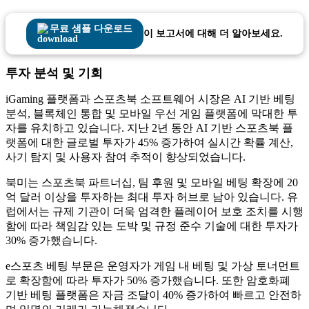
무료 샘플 다운로드
이 보고서에 대해 더 알아보세요.
투자 분석 및 기회
iGaming 플랫폼과 스포츠북 소프트웨어 시장은 AI 기반 베팅
분석, 블록체인 통합 및 모바일 우선 게임 플랫폼에 막대한 투
자를 유치하고 있습니다. 지난 2년 동안 AI 기반 스포츠북 플
랫폼에 대한 글로벌 투자가 45% 증가하여 실시간 확률 계산,
사기 탐지 및 사용자 참여 추적이 향상되었습니다.
북미는 스포츠북 파트너십, 팀 후원 및 모바일 베팅 확장에 20
억 달러 이상을 투자하는 최대 투자 허브로 남아 있습니다. 유
럽에서는 규제 기관이 더욱 엄격한 플레이어 보호 조치를 시행
함에 따라 책임감 있는 도박 및 규정 준수 기술에 대한 투자가
30% 증가했습니다.
e스포츠 베팅 부문은 운영자가 게임 내 베팅 및 가상 토너먼트
로 확장함에 따라 투자가 50% 증가했습니다. 또한 암호화폐
기반 베팅 플랫폼은 자금 조달이 40% 증가하여 빠르고 안전하