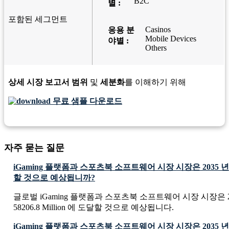
B2C
별 :
포함된 세그먼트
Casinos
응용 분
Mobile Devices
야별 :
Others
상세 시장 보고서 범위
및
세분화
를 이해하기 위해
무료 샘플 다운로드
자주 묻는 질문
iGaming 플랫폼과 스포츠북 소프트웨어 시장 시장은 2035
할 것으로 예상됩니까?
글로벌 iGaming 플랫폼과 스포츠북 소프트웨어 시장 시장은 2
58206.8 Million 에 도달할 것으로 예상됩니다.
iGaming 플랫폼과 스포츠북 소프트웨어 시장 시장은 2035 