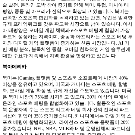
술 발전, 온라인 도박 참여 증가로 인해 북미, 유럽, 아시아 태
평양, 중동 및 아프리카 전역으로 확장되고 있습니다. 북미는
급속한 스포츠북 합법화를 목격하고 있는 반면, 유럽은 엄격한
규제 프레임워크를 갖춘 확고한 시장으로 남아 있습니다. 아시
아 태평양은 모바일 게임 채택과 e스포츠 베팅에 힘입어 가장
빠르게 성장하는 지역이며, 중동과 아프리카는 스포츠 베팅 투
자와 디지털 게임 플랫폼이 증가하는 신흥 시장입니다. AI 기
반 베팅 분석, 블록체인 통합, 모바일 친화적인 게임 솔루션에
대한 수요가 계속해서 지역 환경을 형성하고 있습니다.
북아메리카
북미는 iGaming 플랫폼 및 스포츠북 소프트웨어 시장의 40%
이상을 점유하고 있으며, 미국과 캐나다는 스포츠 베팅 합법
화, 모바일 게임 확장 및 규제 개선을 주도하고 있습니다. 미국
은 북미 시장의 75%를 차지하고 있으며, 30개 이상의 주에서
온라인 스포츠 베팅을 합법화하고 있습니다. 활동적인 스포츠
북 운영자의 수는 스포츠 리그와 베팅 회사 간의 전략적 파트
너십에 힘입어 35% 증가했습니다. 캐나다에서는 단일 게임 스
포츠 베팅이 합법화되면서 라이선스 스포츠북 플랫폼이 20%
증가했습니다. NFL, NBA, MLB와 베팅 운영업체의 파트너십
을 통해 스포츠 베팅 앱 다운로드가 25% 증가했습니다.