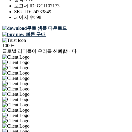
보고서 ID:
GGI107173
SKU ID:
24733849
페이지 수:
98
무료 샘플 다운로드
빠른 구매
1000+
글로벌 리더들이 우리를 신뢰합니다