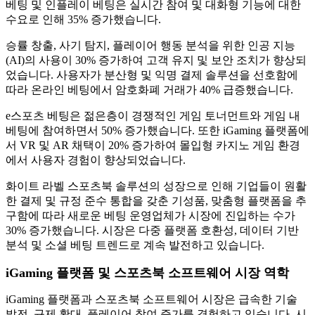
베팅 및 인플레이 베팅은 실시간 참여 및 대화형 기능에 대한
수요로 인해 35% 증가했습니다.
승률 창출, 사기 탐지, 플레이어 행동 분석을 위한 인공 지능
(AI)의 사용이 30% 증가하여 고객 유지 및 보안 조치가 향상되
었습니다. 사용자가 분산형 및 익명 결제 솔루션을 선호함에
따라 온라인 베팅에서 암호화폐 거래가 40% 급증했습니다.
e스포츠 베팅은 젊은층이 경쟁적인 게임 토너먼트와 게임 내
베팅에 참여하면서 50% 증가했습니다. 또한 iGaming 플랫폼에
서 VR 및 AR 채택이 20% 증가하여 몰입형 카지노 게임 환경
에서 사용자 경험이 향상되었습니다.
화이트 라벨 스포츠북 솔루션의 성장으로 인해 기업들이 원활
한 결제 및 규정 준수 통합을 갖춘 기성품, 맞춤형 플랫폼을 추
구함에 따라 새로운 베팅 운영업체가 시장에 진입하는 수가
30% 증가했습니다. 시장은 다중 플랫폼 호환성, 데이터 기반
분석 및 소셜 베팅 트렌드로 계속 발전하고 있습니다.
iGaming 플랫폼 및 스포츠북 소프트웨어 시장 역학
iGaming 플랫폼과 스포츠북 소프트웨어 시장은 급속한 기술
발전, 규제 확대, 플레이어 참여 증가를 경험하고 있습니다. 시