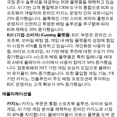
규정 준수 솔루션을 제공하는 B2B 플랫폼을 채택하고 있습
니다. AI 기반 고객 통찰력과 CRM 도구의 통합으로 B2B 소
프트웨어 개발자와 온라인 카지노 운영자 간의 파트너십이
25% 증가했습니다. 블록체인 기반 스마트 계약의 출현으로
운영자가 안전하고 투명한 베팅 솔루션을 추구함에 따라
B2B 채택도 20% 증가했습니다.
B2C(기업-소비자) iGaming 플랫폼:
B2C 부문은 온라인 스
포츠북, 모바일 베팅 앱, 게임 내 베팅 플랫폼의 성장에 힘입
어 시장의 45%를 점유하고 있습니다. 개인화된 사용자 경
험, 라이브 스트리밍, AI 기반 베팅 추천에 대한 수요가 35%
증가했습니다. e스포츠 베팅 플랫폼은 특히 밀레니얼 세대
와 Z세대 플레이어 사이에서 사용자 참여가 50% 증가했습
니다. 암호화폐와 NFT 기반 게임 보상의 도입으로 플레이
어 유지율이 20% 증가했습니다. 또한 몰입형 게임 기능, VR
기반 카지노, 인플루언서 주도 베팅 프로모션에 투자하는
B2C 운영자는 고객 확보가 30% 증가했습니다.
애플리케이션별
카지노:
카지노 부문은 통합 스포츠북 솔루션, 라이브 딜러
게임, AI 기반 게임 분석을 채택하는 온라인 카지노로 시장
의 40%를 차지합니다. 플레이어들이 크로스 플랫폼 도박 경