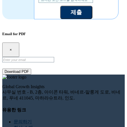
제출
Email for PDF
×
Download PDF
Global Growth Insights
사무실 번호 - B, 2층, 아이콘 타워, 바네르-말룽게 도로, 바네
르, 푸네 411045, 마하라슈트라, 인도.
유용한 링크
문의하기