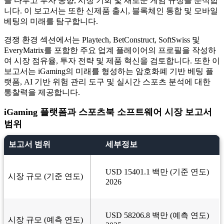
을 다루고 투자 동향, 시장 기회 및 새로운 게임 규정을 분석합
니다. 이 보고서는 또한 신제품 출시, 블록체인 통합 및 모바일
베팅의 미래를 탐구합니다.
경쟁 환경 섹션에서는 Playtech, BetConstruct, SoftSwiss 및
EveryMatrix를 포함한 주요 업계 플레이어의 프로필을 작성하
여 시장 점유율, 투자 전략 및 제품 혁신을 검토합니다. 또한 이
보고서는 iGaming의 미래를 형성하는 암호화폐 기반 베팅 플
랫폼, AI 기반 위험 관리 도구 및 실시간 스포츠 분석에 대한
통찰력을 제공합니다.
iGaming 플랫폼과 스포츠북 소프트웨어 시장 보고서
범위
보고서 범위
세부정보
USD 15401.1 백만 (기준 연도)
시장 규모 (기준 연도)
2026
USD 58206.8 백만 (예측 연도)
시장 규모 (예측 연도)