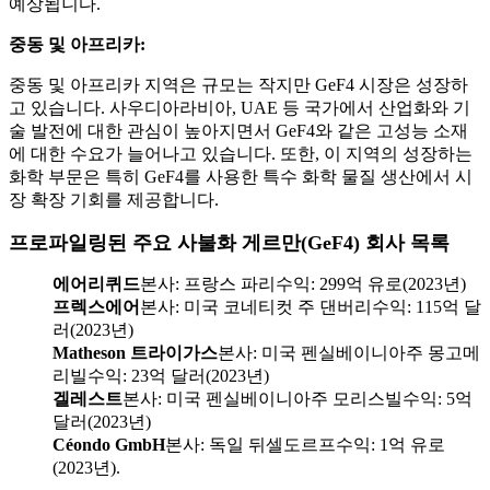
예상됩니다.
중동 및 아프리카:
중동 및 아프리카 지역은 규모는 작지만 GeF4 시장은 성장하
고 있습니다. 사우디아라비아, UAE 등 국가에서 산업화와 기
술 발전에 대한 관심이 높아지면서 GeF4와 같은 고성능 소재
에 대한 수요가 늘어나고 있습니다. 또한, 이 지역의 성장하는
화학 부문은 특히 GeF4를 사용한 특수 화학 물질 생산에서 시
장 확장 기회를 제공합니다.
프로파일링된 주요 사불화 게르만(GeF4) 회사 목록
에어리퀴드
본사: 프랑스 파리수익: 299억 유로(2023년)
프렉스에어
본사: 미국 코네티컷 주 댄버리수익: 115억 달
러(2023년)
Matheson 트라이가스
본사: 미국 펜실베이니아주 몽고메
리빌수익: 23억 달러(2023년)
겔레스트
본사: 미국 펜실베이니아주 모리스빌수익: 5억
달러(2023년)
Céondo GmbH
본사: 독일 뒤셀도르프수익: 1억 유로
(2023년).