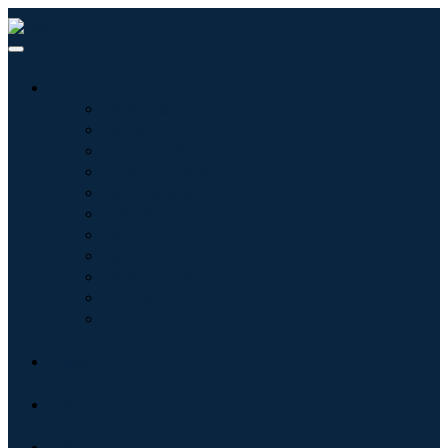
산업
정보기술
헬스케어
기계 및 장비
자동차 및 운송
음식 및 음료
에너지 및 전력
항공우주 및 방위
농업
화학 및 재료
건축학
소비재
블로그
회사 소개
문의하기