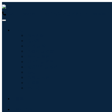
USA : +1 (855) 467-7775 (수신자 부담 전화)
UK : +44 8085
산업
정보기술
헬스케어
기계 및 장비
자동차 및 운송
음식 및 음료
에너지 및 전력
항공우주 및 방위
농업
화학 및 재료
건축학
소비재
블로그
회사 소개