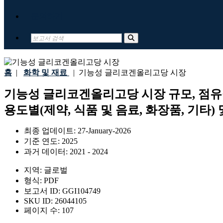
문의하기
홈
|
화학 및 재료
|
기능성 글리코겐올리고당 시장
기능성 글리코겐올리고당 시장 규모, 점유율
용도별(제약, 식품 및 음료, 화장품, 기타) 
최종 업데이트:
27-January-2026
기준 연도:
2025
과거 데이터:
2021 - 2024
지역:
글로벌
형식:
PDF
보고서 ID:
GGI104749
SKU ID:
26044105
페이지 수:
107