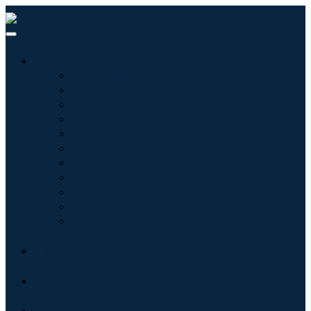
산업
정보기술
헬스케어
기계 및 장비
자동차 및 운송
음식 및 음료
에너지 및 전력
항공우주 및 방위
농업
화학 및 재료
건축학
소비재
블로그
회사 소개
문의하기