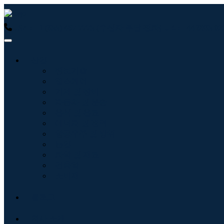
USA : +1 (855) 467-7775 (수신자 부담 전화)
UK : +44 8085
산업
정보기술
헬스케어
기계 및 장비
자동차 및 운송
음식 및 음료
에너지 및 전력
항공우주 및 방위
농업
화학 및 재료
건축학
소비재
블로그
회사 소개