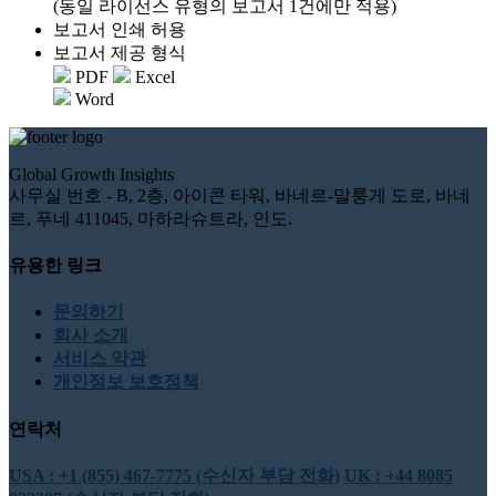
(동일 라이선스 유형의 보고서 1건에만 적용)
보고서 인쇄 허용
보고서 제공 형식
PDF
Excel
Word
Global Growth Insights
사무실 번호 - B, 2층, 아이콘 타워, 바네르-말룽게 도로, 바네
르, 푸네 411045, 마하라슈트라, 인도.
유용한 링크
문의하기
회사 소개
서비스 약관
개인정보 보호정책
연락처
USA : +1 (855) 467-7775 (수신자 부담 전화)
UK : +44 8085