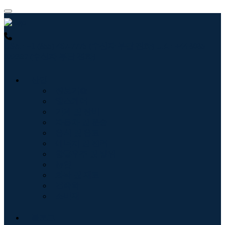
USA : +1 (855) 467-7775 (수신자 부담 전화)
UK : +44 8085
022397 (수신자 부담 전화)
산업
정보기술
헬스케어
기계 및 장비
자동차 및 운송
음식 및 음료
에너지 및 전력
항공우주 및 방위
농업
화학 및 재료
건축학
소비재
블로그