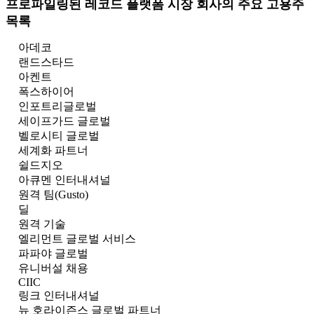
프로파일링된 레코드 플랫폼 시장 회사의 주요 고용주
목록
아데코
랜드스타드
아켄트
폭스하이어
인포트리글로벌
세이프가드 글로벌
벨로시티 글로벌
세계화 파트너
쉴드지오
아큐멘 인터내셔널
원격 팀(Gusto)
딜
원격 기술
엘리먼트 글로벌 서비스
파파야 글로벌
유니버설 채용
CIIC
링크 인터내셔널
뉴 호라이즌스 글로벌 파트너