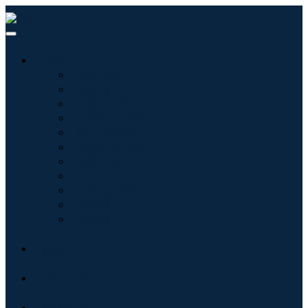
산업
정보기술
헬스케어
기계 및 장비
자동차 및 운송
음식 및 음료
에너지 및 전력
항공우주 및 방위
농업
화학 및 재료
건축학
소비재
블로그
회사 소개
문의하기