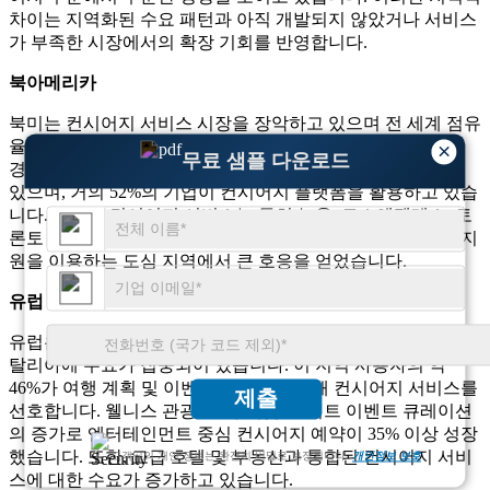
차이는 지역화된 수요 패턴과 아직 개발되지 않았거나 서비스
가 부족한 시장에서의 확장 기회를 반영합니다.
북아메리카
북미는 컨시어지 서비스 시장을 장악하고 있으며 전 세계 점유
율의 38% 이상을 차지합니다. 이 지역은 높은 디지털 채택과
×
무료 샘플 다운로드
경영진 지원 서비스에 대한 수요 증가로 인해 혜택을 누리고
있으며, 거의 52%의 기업이 컨시어지 플랫폼을 활용하고 있습
니다. 럭셔리 컨시어지 서비스는 특히 뉴욕, 로스앤젤레스, 토
론토 등 고소득 가구의 60% 이상이 라이프스타일 컨시어지 지
원을 이용하는 도심 지역에서 큰 호응을 얻었습니다.
유럽
유럽은 세계 시장의 약 28%를 차지하며 영국, 프랑스, ​​독일, 이
탈리아에 수요가 집중되어 있습니다. 이 지역 사용자의 약
46%가 여행 계획 및 이벤트 액세스를 위해 컨시어지 서비스를
제출
선호합니다. 웰니스 관광, 문화 체험, 엘리트 이벤트 큐레이션
의 증가로 엔터테인먼트 중심 컨시어지 예약이 35% 이상 성장
했습니다. 또한, 고급 호텔 및 부동산과 통합된 컨시어지 서비
고객님의 개인 정보는 완전히 비밀로 보장됩니다.
개인정보 보호
스에 대한 수요가 증가하고 있습니다.