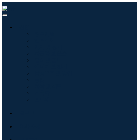
산업
정보기술
헬스케어
기계 및 장비
자동차 및 운송
음식 및 음료
에너지 및 전력
항공우주 및 방위
농업
화학 및 재료
건축학
소비재
블로그
회사 소개
문의하기