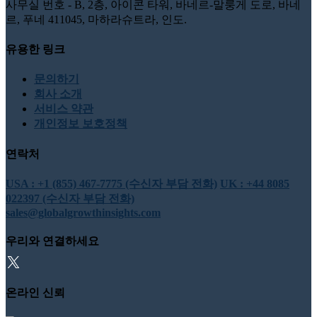
사무실 번호 - B, 2층, 아이콘 타워, 바네르-말룽게 도로, 바네
르, 푸네 411045, 마하라슈트라, 인도.
유용한 링크
문의하기
회사 소개
서비스 약관
개인정보 보호정책
연락처
USA : +1 (855) 467-7775 (수신자 부담 전화)
UK : +44 8085
022397 (수신자 부담 전화)
sales@globalgrowthinsights.com
우리와 연결하세요
온라인 신뢰