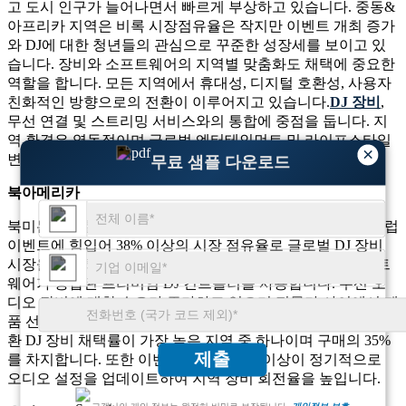
고 도시 인구가 늘어나면서 빠르게 부상하고 있습니다. 중동&
아프리카 지역은 비록 시장점유율은 작지만 이벤트 개최 증가
와 DJ에 대한 청년들의 관심으로 꾸준한 성장세를 보이고 있
습니다. 장비와 소프트웨어의 지역별 맞춤화도 채택에 중요한
역할을 합니다. 모든 지역에서 휴대성, 디지털 호환성, 사용자
친화적인 방향으로의 전환이 이루어지고 있습니다.
DJ 장비
,
무선 연결 및 스트리밍 서비스와의 통합에 중점을 둡니다. 지
역 환경은 역동적이며 글로벌 엔터테인먼트 및 라이프스타일
×
변화에 맞춰 계속해서 발전하고 있습니다.
무료 샘플 다운로드
북아메리카
북미는 활발한 엔터테인먼트 산업과 빈번한 음악 축제 및 클럽
이벤트에 힘입어 38% 이상의 시장 점유율로 글로벌 DJ 장비
시장을 선도하고 있습니다. 미국 DJ 중 약 62%가 연주 소프트
웨어가 통합된 프리미엄 DJ 컨트롤러를 사용합니다. 무선 오
디오 장비에 대한 수요가 증가하고 있으며 전문가 사이에서 제
품 선호도의 40%를 차지합니다. 이 지역은 또한 스트리밍 호
환 DJ 장비 채택률이 가장 높은 지역 중 하나이며 구매의 35%
제출
를 차지합니다. 또한 이벤트 회사의 58% 이상이 정기적으로
오디오 설정을 업데이트하여 지역 장비 회전율을 높입니다.