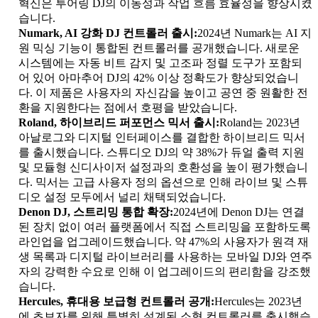
혁신은 투어링 DJ의 이동성과 작업 흐름 효율성을 향상시켰
습니다.
Numark, AI 강화 DJ 컨트롤러 출시:
2024년 Numark는 AI 지
원 믹싱 기능이 통합된 컨트롤러를 공개했습니다. 새로운
시스템에는 자동 비트 감지 및 고조파 정렬 도구가 포함되
어 있어 아마추어 DJ의 42% 이상 정확도가 향상되었습니
다. 이 제품은 사용자의 자신감을 높이고 공연 중 원활한 전
환을 지원한다는 점에서 호평을 받았습니다.
Roland, 하이브리드 퍼포먼스 믹서 출시:
Roland는 2023년
아날로그와 디지털 인터페이스를 결합한 하이브리드 믹서
를 출시했습니다. 스튜디오 DJ의 약 38%가 듀얼 출력 지원
및 모듈형 신디사이저 설정과의 호환성을 높이 평가했습니
다. 믹서는 고급 사용자 정의 옵션으로 인해 라이브 및 스튜
디오 설정 모두에서 널리 채택되었습니다.
Denon DJ, 스트리밍 통합 확장:
2024년에 Denon DJ는 연결
된 장치 없이 여러 플랫폼에서 직접 스트리밍을 포함하도록
라인업을 업그레이드했습니다. 약 47%의 사용자가 원격 재
생 목록과 디지털 라이브러리를 사용하는 모바일 DJ와 연주
자의 강력한 수요로 인해 이 업그레이드의 편리함을 강조했
습니다.
Hercules, 휴대용 보급형 컨트롤러 공개:
Hercules는 2023년
에 초보자를 위해 특별히 설계된 소형 컨트롤러를 출시했습