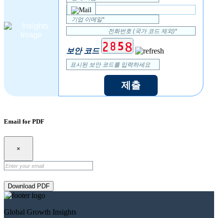
보안 코드
제출
Email for PDF
×
Download PDF
Global Growth Insights