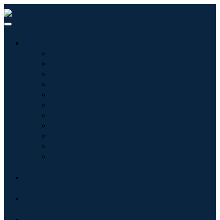
산업
정보기술
헬스케어
기계 및 장비
자동차 및 운송
음식 및 음료
에너지 및 전력
항공우주 및 방위
농업
화학 및 재료
건축학
소비재
블로그
회사 소개
문의하기