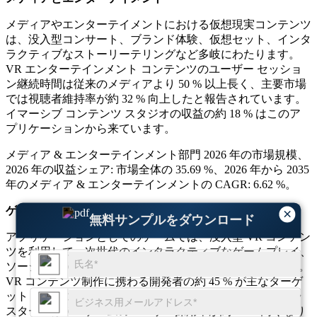
メディアやエンターテイメントにおける仮想現実コンテンツ
は、没入型コンサート、ブランド体験、仮想セット、インタ
ラクティブなストーリーテリングなど多岐にわたります。
VR エンターテインメント コンテンツのユーザー セッショ
ン継続時間は従来のメディアより 50 % 以上長く、主要市場
では視聴者維持率が約 32 % 向上したと報告されています。
イマーシブ コンテンツ スタジオの収益の約 18 % はこのア
プリケーションから来ています。
メディア & エンターテインメント部門 2026 年の市場規模、
2026 年の収益シェア: 市場全体の 35.69 %、2026 年から 2035
年のメディア & エンターテインメントの CAGR: 6.62 %。
ゲーム
×
無料サンプルをダウンロード
アプリケーションとしてのゲームでは、没入型 VR コンテン
ツを利用して、次世代のインタラクティブなゲームプレイ、
ソーシャル VR 体験、e スポーツ コンテンツを提供します。
VR コンテンツ制作に携わる開発者の約 45 % が主なターゲ
ット ドメインとしてゲームを挙げており、主要な地域クラ
スターでは VR ゲームのユーザー採用率が約 38 % 高くなり