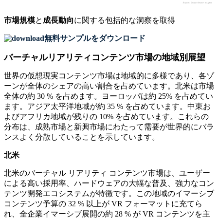
市場規模
と
成長動向
に関する包括的な洞察を取得
無料サンプルをダウンロード
バーチャルリアリティコンテンツ市場の地域別展望
世界の仮想現実コンテンツ市場は地域的に多様であり、各ゾ
ーンが全体のシェアの高い割合を占めています。北米は市場
全体の約 30 % を占めます。ヨーロッパは約 25% を占めてい
ます。アジア太平洋地域が約 35 % を占めています。中東お
よびアフリカ地域が残りの 10% を占めています。これらの
分布は、成熟市場と新興市場にわたって需要が世界的にバラ
ンスよく分散していることを示しています。
北米
北米のバーチャル リアリティ コンテンツ市場は、ユーザー
による高い採用率、ハードウェアの大幅な普及、強力なコン
テンツ開発エコシステムが特徴です。この地域のイマーシブ
コンテンツ予算の 32 % 以上が VR フォーマットに充てら
れ、全企業イマーシブ展開の約 28 % が VR コンテンツを主