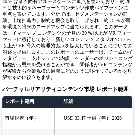
40 % は業界固有のユースケースに重点を置いており、約 28
% は技術的イネーブラーとコンテンツ作成パイプラインに
重点を置いています。分析では、セグメンテーションの詳
細、市場推進力、制約と機会も取り上げられ、約 15 % が競
争環境と将来のロードマップに当てられます。このデータ
は、イマーシブ コンテンツの予算の 30 % 以上が VR フォー
マットに移行しており、新しいコンテンツ スタジオの 17 %
以上が VR 導入の地理的拠点を拡大していることについての
洞察を提供します。このレポートのユーザーは、チームのイ
ンタビュー、支出シェアの内訳、ベンダーのポジショニング
指標から恩恵を受けることができ、関係者が VR コンテンツ
が実験から企業規模の展開にどのように移行しているかを理
解するのに役立ちます。
バーチャルリアリティコンテンツ市場 レポート範囲
レポート範囲
詳細
市場規模（年）
USD 33.47 十億（年） 2026