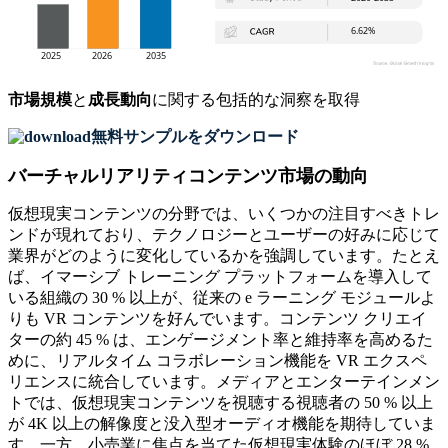
市場規模
と
成長動向
に関する包括的な洞察を取得
無料サンプルをダウンロード
バーチャルリアリティコンテンツ市場の動向
仮想現実コンテンツの分野では、いくつかの注目すべきトレ
ンドが現れており、テクノロジーとユーザーの好みに応じて
業界がどのように変化しているかを強調しています。たとえ
ば、イマーシブ トレーニング プラットフォームを導入して
いる組織の 30 % 以上が、従来の e ラーニング モジュールよ
りも VR コンテンツを好んでいます。コンテンツ クリエイ
ターの約 45 % は、エンゲージメント率と維持率を高めるた
めに、リアルタイム コラボレーション機能を VR エクスペ
リエンスに統合しています。メディアとエンターテインメン
トでは、仮想現実コンテンツを視聴する視聴者の 50 % 以上
が 4K 以上の解像度と没入型オーディオ機能を期待していま
す。一方、小売業に焦点を当てた仮想現実体験のほぼ 28 %