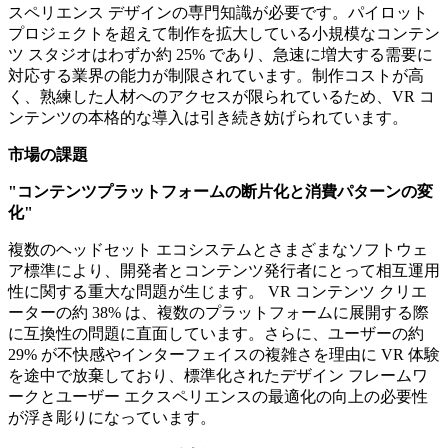
スペリエンス デザインの専門知識が必要です。パイロット
プロジェクトを超えて制作を拡大している小規模なコンテン
ツ スタジオはわずか約 25% であり、急速に増大する需要に
対応する業界の能力が制限されています。制作コストが高
く、熟練した人材へのアクセスが限られているため、VR コ
ンテンツの本格的な導入は引き続き妨げられています。
市場の課題
"コンテンツプラットフォームの断片化と消費パターンの変
化"
複数のヘッドセット エコシステムとさまざまなソフトウェ
ア標準により、開発者とコンテンツ発行者にとって相互運用
性に関する重大な問題が生じます。 VR コンテンツ クリエ
ーターの約 38% は、複数のプラットフォームに展開する際
に互換性の問題に直面しています。さらに、ユーザーの約
29% が不快感やインターフェイスの複雑さを理由に VR 体験
を途中で放棄しており、標準化されたデザイン フレームワ
ークとユーザー エクスペリエンスの最適化の向上の必要性
が浮き彫りになっています。