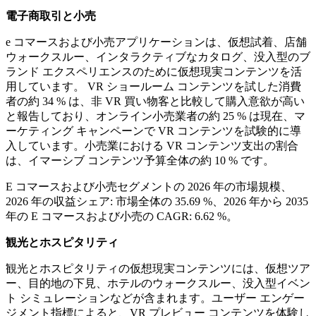
電子商取引と小売
e コマースおよび小売アプリケーションは、仮想試着、店舗
ウォークスルー、インタラクティブなカタログ、没入型のブ
ランド エクスペリエンスのために仮想現実コンテンツを活
用しています。 VR ショールーム コンテンツを試した消費
者の約 34 % は、非 VR 買い物客と比較して購入意欲が高い
と報告しており、オンライン小売業者の約 25 % は現在、マ
ーケティング キャンペーンで VR コンテンツを試験的に導
入しています。小売業における VR コンテンツ支出の割合
は、イマーシブ コンテンツ予算全体の約 10 % です。
E コマースおよび小売セグメントの 2026 年の市場規模、
2026 年の収益シェア: 市場全体の 35.69 %、2026 年から 2035
年の E コマースおよび小売の CAGR: 6.62 %。
観光とホスピタリティ
観光とホスピタリティの仮想現実コンテンツには、仮想ツア
ー、目的地の下見、ホテルのウォークスルー、没入型イベン
ト シミュレーションなどが含まれます。ユーザー エンゲー
ジメント指標によると、VR プレビュー コンテンツを体験し