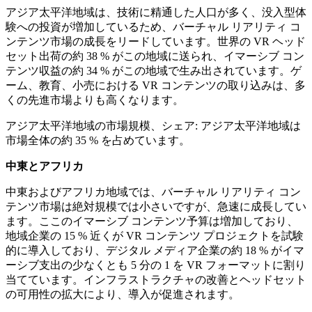
アジア太平洋地域は、技術に精通した人口が多く、没入型体
験への投資が増加しているため、バーチャル リアリティ コ
ンテンツ市場の成長をリードしています。世界の VR ヘッド
セット出荷の約 38 % がこの地域に送られ、イマーシブ コン
テンツ収益の約 34 % がこの地域で生み出されています。ゲ
ーム、教育、小売における VR コンテンツの取り込みは、多
くの先進市場よりも高くなります。
アジア太平洋地域の市場規模、シェア: アジア太平洋地域は
市場全体の約 35 % を占めています。
中東とアフリカ
中東およびアフリカ地域では、バーチャル リアリティ コン
テンツ市場は絶対規模では小さいですが、急速に成長してい
ます。ここのイマーシブ コンテンツ予算は増加しており、
地域企業の 15 % 近くが VR コンテンツ プロジェクトを試験
的に導入しており、デジタル メディア企業の約 18 % がイマ
ーシブ支出の少なくとも 5 分の 1 を VR フォーマットに割り
当てています。インフラストラクチャの改善とヘッドセット
の可用性の拡大により、導入が促進されます。