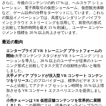
さらに、今後のコンテンツの約 17 % は、ヘルスケア シミュ
レーション、電子商取引の仮想ショールーム、仮想観光体験
など、ゲーム以外の分野をターゲットにしています。これら
の製品イノベーションでは、高度なレンダリング パイプラ
インとクラウド ストリーミングを活用して、前世代の形式
と比較して制作時間を最大 15 % 削減し、ユーザー エンゲー
ジメント指標を 20 % 以上向上させています。
最近の動向
エンタープライズ VR トレーニング プラットフォームの
開始:
大手コンテンツ スタジオが VR トレーニング ソリュ
ーションを導入し、28 % 以上のユーザーが従来のトレー
ニング形式と比較してタスク完了の信頼性が高いと報告
しました。
大手メディア ブランドが没入型 VR コンサート コンテン
ツをリリース:
このプロバイダーは、標準のビデオ ストリ
ームと比較してアクティブ セッション時間を 35 % 以上増
加させる VR コンサート エクスペリエンスを提供しまし
た。
小売チェーンは VR 仮想店舗コンテンツを世界的に展開
しました。
この展開により、従来のオンライン ブラウジ