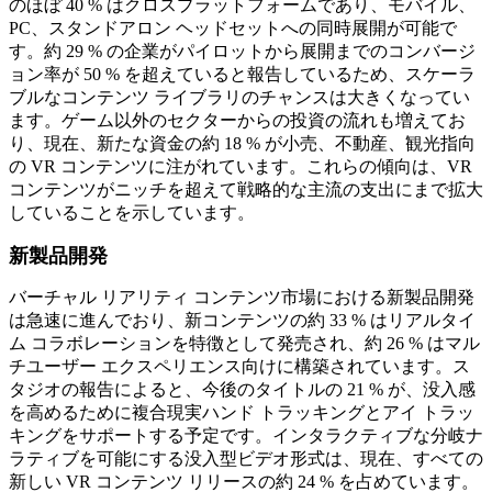
のほぼ 40 % はクロスプラットフォームであり、モバイル、
PC、スタンドアロン ヘッドセットへの同時展開が可能で
す。約 29 % の企業がパイロットから展開までのコンバージ
ョン率が 50 % を超えていると報告しているため、スケーラ
ブルなコンテンツ ライブラリのチャンスは大きくなってい
ます。ゲーム以外のセクターからの投資の流れも増えてお
り、現在、新たな資金の約 18 % が小売、不動産、観光指向
の VR コンテンツに注がれています。これらの傾向は、VR
コンテンツがニッチを超えて戦略的な主流の支出にまで拡大
していることを示しています。
新製品開発
バーチャル リアリティ コンテンツ市場における新製品開発
は急速に進んでおり、新コンテンツの約 33 % はリアルタイ
ム コラボレーションを特徴として発売され、約 26 % はマル
チユーザー エクスペリエンス向けに構築されています。ス
タジオの報告によると、今後のタイトルの 21 % が、没入感
を高めるために複合現実ハンド トラッキングとアイ トラッ
キングをサポートする予定です。インタラクティブな分岐ナ
ラティブを可能にする没入型ビデオ形式は、現在、すべての
新しい VR コンテンツ リリースの約 24 % を占めています。