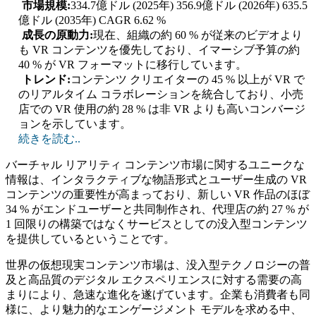
市場規模:
334.7億ドル (2025年) 356.9億ドル (2026年) 635.5
億ドル (2035年) CAGR 6.62 %
成長の原動力:
現在、組織の約 60 % が従来のビデオより
も VR コンテンツを優先しており、イマーシブ予算の約
40 % が VR フォーマットに移行しています。
トレンド:
コンテンツ クリエイターの 45 % 以上が VR で
のリアルタイム コラボレーションを統合しており、小売
店での VR 使用の約 28 % は非 VR よりも高いコンバージ
ョンを示しています。
続きを読む..
バーチャル リアリティ コンテンツ市場に関するユニークな
情報は、インタラクティブな物語形式とユーザー生成の VR
コンテンツの重要性が高まっており、新しい VR 作品のほぼ
34 % がエンドユーザーと共同制作され、代理店の約 27 % が
1 回限りの構築ではなくサービスとしての没入型コンテンツ
を提供しているということです。
世界の仮想現実コンテンツ市場は、没入型テクノロジーの普
及と高品質のデジタル エクスペリエンスに対する需要の高
まりにより、急速な進化を遂げています。企業も消費者も同
様に、より魅力的なエンゲージメント モデルを求める中、