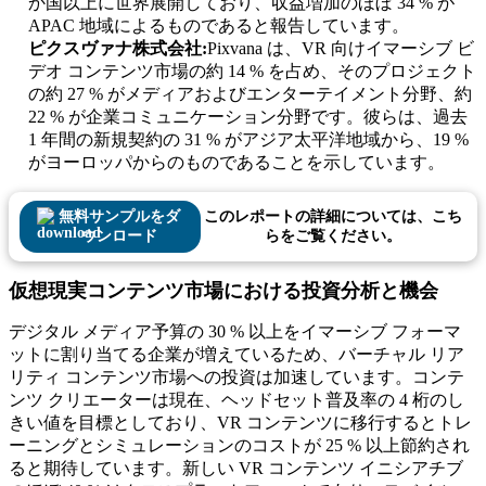
か国以上に世界展開しており、収益増加のほぼ 34 % が
APAC 地域によるものであると報告しています。
ピクスヴァナ株式会社:
Pixvana は、VR 向けイマーシブ ビ
デオ コンテンツ市場の約 14 % を占め、そのプロジェクト
の約 27 % がメディアおよびエンターテイメント分野、約
22 % が企業コミュニケーション分野です。彼らは、過去
1 年間の新規契約の 31 % がアジア太平洋地域から、19 %
がヨーロッパからのものであることを示しています。
無料サンプルをダ
このレポートの詳細については、こち
ウンロード
らをご覧ください。
仮想現実コンテンツ市場における投資分析と機会
デジタル メディア予算の 30 % 以上をイマーシブ フォーマ
ットに割り当てる企業が増えているため、バーチャル リア
リティ コンテンツ市場への投資は加速しています。コンテ
ンツ クリエーターは現在、ヘッドセット普及率の 4 桁のし
きい値を目標としており、VR コンテンツに移行するとトレ
ーニングとシミュレーションのコストが 25 % 以上節約され
ると期待しています。新しい VR コンテンツ イニシアチブ