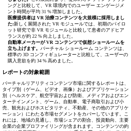
ングと比較して、VR 環境内でのユーザー エンゲージメ
ント時間が平均 31 % 増加しました。
医療提供者は VR 治療コンテンツを大規模に採用しまし
た:
新しく展開された VR モジュールでは、初期のパイロ
ット研究で非 VR モジュールと比較して患者のアドヒア
ランスが約 22 % 向上しました。
自動車メーカーが VR コンテンツで仮想ショールームを
立ち上げます。
バーチャル ショールーム コンテンツは、
標準の 3D コンフィギュレーターと比較して、ユーザーの
購入意欲を約 34 % 高めました。
レポートの対象範囲
バーチャルリアリティコンテンツ市場に関するレポートは、
タイプ別（ゲーム、ビデオ、画像）およびアプリケーション
別（ヘルスケア、航空宇宙および防衛、メディアおよびエン
ターテインメント、ゲーム、自動車、電子商取引および小
売、観光およびホスピタリティ、不動産、その他のアプリケ
ーション）にわたる市場セグメントをカバーしています。こ
れには、地域の見通し、市場シェアの割合、投資動向、主要
企業の企業プロファイリングが含まれます。コンテンツの約