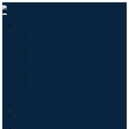
産業:
情報技術
健康管理
機械設備
自動車と輸送
食べ物と飲み物
エネルギーと電力
航空宇宙と防衛
農業
化学薬品および材料
建築
消費財
ブログ
について
接触