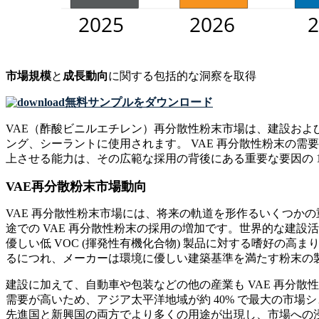
市場規模
と
成長動向
に関する包括的な洞察を取得
無料サンプルをダウンロード
VAE（酢酸ビニルエチレン）再分散性粉末市場は、建設お
ング、シーラントに使用されます。 VAE 再分散性粉末の
上させる能力は、その広範な採用の背後にある重要な要因の 
VAE再分散粉末市場動向
VAE 再分散性粉末市場には、将来の軌道を形作るいくつか
途での VAE 再分散性粉末の採用の増加です。世界的な建設活
優しい低 VOC (揮発性有機化合物) 製品に対する嗜好の
るにつれ、メーカーは環境に優しい建築基準を満たす粉末の製
建設に加えて、自動車や包装などの他の産業も VAE 再分散性
需要が高いため、アジア太平洋地域が約 40% で最大の市場シ
先進国と新興国の両方でより多くの用途が出現し、市場への