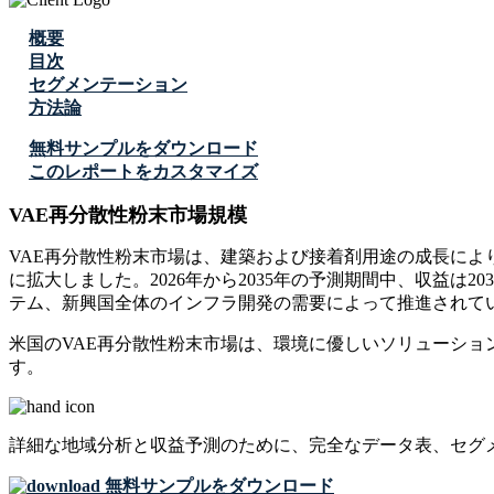
概要
目次
セグメンテーション
方法論
無料サンプルをダウンロード
このレポートをカスタマイズ
VAE再分散性粉末市場規模
VAE再分散性粉末市場は、建築および接着剤用途の成長により着実に
に拡大しました。2026年から2035年の予測期間中、収益は2
テム、新興国全体のインフラ開発の需要によって推進されて
米国のVAE再分散性粉末市場は、環境に優しいソリューショ
す。
詳細な地域分析と収益予測のために、
完全なデータ表、セグ
無料サンプルをダウンロード