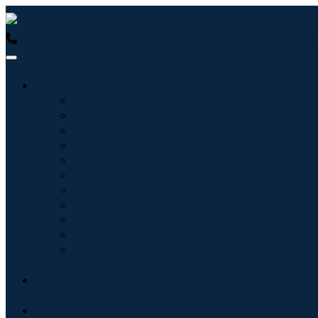
USA : +1 (855) 467-7775 (フリーダイヤル)
UK : +44 8085 
産業:
情報技術
健康管理
機械設備
自動車と輸送
食べ物と飲み物
エネルギーと電力
航空宇宙と防衛
農業
化学薬品および材料
建築
消費財
ブログ
について