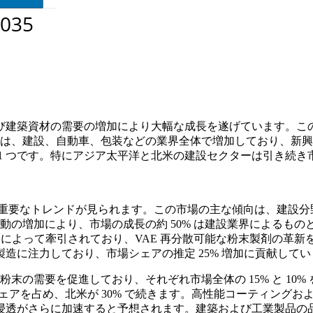
よび建築資材の需要の増加により大幅な成長を遂げています。こ
需要は、建設、自動車、包装などの業界全体で増加しており、新
1 つです。特にアジア太平洋と北米の建設セクターは引き続き
の重要なトレンドが見られます。この市場の主な傾向は、建設
動の増加により、市場の成長の約 50% は建設業界によるもの
高まりによって牽引されており、VAE 再分散可能な粉末製剤の
造に注力しており、市場シェアの推定 25% 増加に貢献してい
粉末の需要を促進しており、それぞれ市場全体の 15% と 1
ェアを占め、北米が 30% で続きます。高性能コーティングお
浸透がさらに加速すると予想されます。建築および工業製品の品