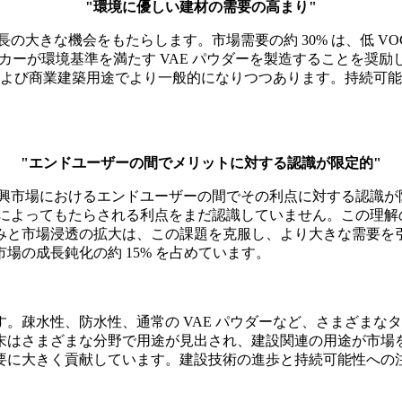
"環境に優しい建材の需要の高まり"
長の大きな機会をもたらします。市場需要の約 30% は、低 V
ーカーが環境基準を満たす VAE パウダーを製造することを奨励
宅および商業建築用途でより一般的になりつつあります。持続可
"エンドユーザーの間でメリットに対する認識が限定的"
新興市場におけるエンドユーザーの間でその利点に対する認識が限
末によってもたらされる利点をまだ認識していません。この理
みと市場浸透の拡大は、この課題を克服し、より大きな需要を
の成長鈍化の約 15% を占めています。
。疎水性、防水性、通常の VAE パウダーなど、さまざまなタ
末はさまざまな分野で用途が見出され、建設関連の用途が市場
要に大きく貢献しています。建設技術の進歩と持続可能性への