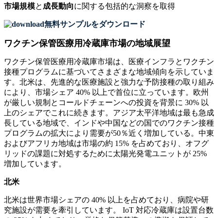
市場規模
と
成長動向
に関する包括的な洞察を取得
無料サンプルをダウンロード
ワクチン保管医療用冷蔵庫市場の地域展望
ワクチン保管医療用冷蔵庫市場は、医療インフラとワクチン
接種プログラムに基づいてさまざまな地域傾向を示していま
す。北米は、先進的な医療施設と強力な予防接種の取り組み
により、市場シェア 40% 以上で首位に立っています。欧州
が厳しい規制とコールドチェーンへの投資を背景に 30% 以
上のシェアでこれに続きます。アジア太平洋地域は最も急成
長している地域で、インドや中国などの国でのワクチン接種
プログラムの拡大により需要が50％近く増加している。中東
およびアフリカ地域は市場の約 15% を占めており、オフグ
リッドの課題に対処するために太陽光発電ユニットが 25%
増加しています。
北米
北米は世界市場シェアの 40% 以上を占めており、病院や研
究施設が需要を牽引しています。 IoT 対応冷蔵庫は設置台数