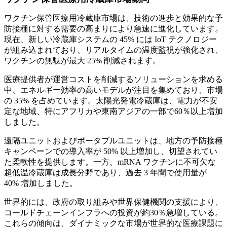
ワクチン保管医療用冷蔵庫市場は、技術の進歩と効果的な予
防接種に対する需要の高まりにより急速に進化しています。
現在、新しい冷蔵庫システムの 45% には IoT テクノロジー
が組み込まれており、リアルタイムの温度監視が強化され、
ワクチンの無駄が最大 25% 削減されます。
医療提供者が運営コストを削減するソリューションを求める
中、エネルギー効率の高いモデルが注目を集めており、市場
の 35% を占めています。太陽光発電冷蔵庫は、電力が不安
定な地域、特にアフリカや東南アジアの一部で60％以上増加
しました。
遠隔ユニットおよびポータブルユニットは、地方の予防接種
キャンペーンでの導入率が 50% 以上増加し、切望されてい
た柔軟性を提供します。一方、mRNA ワクチンに不可欠な
超低温冷蔵庫は成長分野であり、過去 3 年間で使用量が
40% 増加しました。
世界的には、政府の取り組みや世界保健機関の支援により、
コールドチェーンインフラへの投資が約30％急増している。
これらの傾向は、ダイナミックな市場が世界的な医療課題に