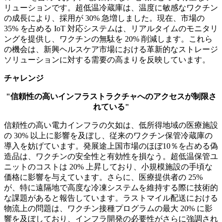
リューションです。超低温冷蔵庫は、温度に敏感なワクチン
の成長により、採用が 30% 急増しました。現在、市場の
35% を占める IoT 対応システムは、リアルタイムのモニタリ
ングを提供し、ワクチンの無駄を 20% 削減します。これら
の機会は、新興ヘルスケア市場における革新的なストレージ
ソリューションに対する需要の高まりを反映しています。
チャレンジ
"信頼性の高いインフラストラクチャへのアクセスが制限さ
れている"
信頼性の高い電力インフラの欠如は、低所得地域の医療施設
の 30% 以上に影響を及ぼし、従来のワクチン保管冷蔵庫の
導入を妨げています。発展途上国市場のほぼ10％を占める偽
造品は、ワクチンの安全性と有効性を損なう。超低温保管ユ
ニットのコストは 20% 上昇しており、小規模施設の手頃な
価格に影響を与えています。さらに、医療提供者の 25%
が、特に遠隔地で高度な冷凍システムを維持する際に技術的
な課題があると報告しています。ラストマイル配送における
物流上の問題は、ワクチン接種プログラムの最大 20% に影
響を及ぼしており、インフラ開発の必要性がさらに強調され