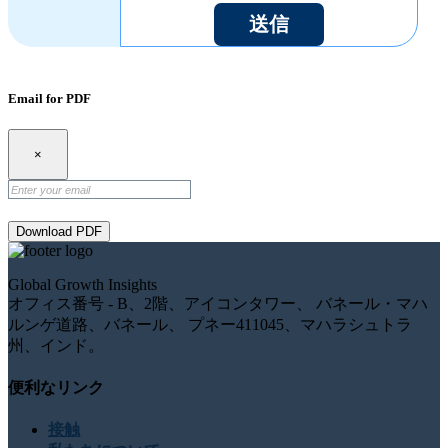
送信
Email for PDF
×
Download PDF
Global Growth Insights
オフィス番号 - B、2階、アイコンタワー、 バネール・マハ
ルンゲ道路、バネール、 プネー411045、マハラシュトラ
州、インド。
便利なリンク
接触