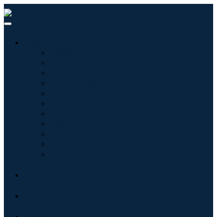
産業:
情報技術
健康管理
機械設備
自動車と輸送
食べ物と飲み物
エネルギーと電力
航空宇宙と防衛
農業
化学薬品および材料
建築
消費財
ブログ
について
接触