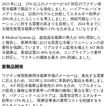
2023 年には、25% 以上のメーカーが IoT 対応のワクチン保
管冷蔵庫で製品ラインを強化しました。ハイアール バイオ
メディカルは、以前のモデルと比較してエネルギー効率が
20% 向上したユニットを導入しました。持続可能なソリュ
ーションに対する需要の高まりを反映して、2024 年までに
太陽光発電冷蔵庫が市場の 15% を占めるようになります。
B Medical Systems は、超低温冷蔵庫の導入が 30% 増加した
と報告し、新興市場における高度な冷蔵ソリューションの必
要性を強調しています。リアルタイム監視を備えた IoT 統合
冷蔵庫は、新規設置の 40% を占め、コンプライアンス要件
に対応し、ワクチンの腐敗を最大 20% 削減しました。
新製品開発
ワクチン保管医療用冷蔵庫市場のメーカーは、進化する需要
に応えるため、2023年と2024年に革新的な製品を発表しまし
た。 IoT 対応冷蔵庫は新発売の 40% を占め、リアルタイム
の監視と厳格な保管基準への準拠の確保に重点を置いていま
す。パナソニック ヘルスケアは、温度安定性とエネルギー
効率が 15% 向上し、医療従事者の運用コストを削減するモ
デルをリリースしました。