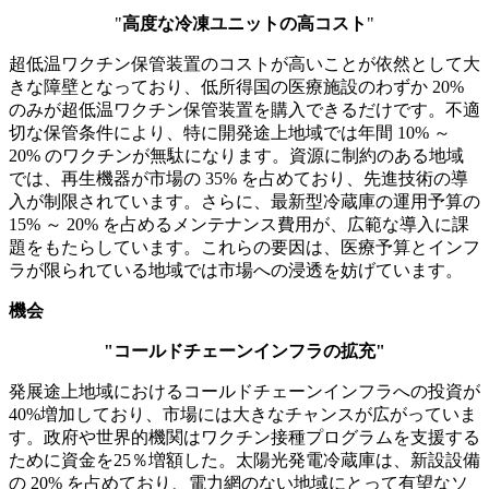
"
高度な冷凍ユニットの高コスト
"
超低温ワクチン保管装置のコストが高いことが依然として大
きな障壁となっており、低所得国の医療施設のわずか 20%
のみが超低温ワクチン保管装置を購入できるだけです。不適
切な保管条件により、特に開発途上地域では年間 10% ～
20% のワクチンが無駄になります。資源に制約のある地域
では、再生機器が市場の 35% を占めており、先進技術の導
入が制限されています。さらに、最新型冷蔵庫の運用予算の
15% ～ 20% を占めるメンテナンス費用が、広範な導入に課
題をもたらしています。これらの要因は、医療予算とインフ
ラが限られている地域では市場への浸透を妨げています。
機会
"コールドチェーンインフラの拡充"
発展途上地域におけるコールドチェーンインフラへの投資が
40%増加しており、市場には大きなチャンスが広がっていま
す。政府や世界的機関はワクチン接種プログラムを支援する
ために資金を25％増額した。太陽光発電冷蔵庫は、新設設備
の 20% を占めており、電力網のない地域にとって有望なソ