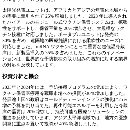
太陽光発電ユニットは、アフリカとアジアの無電化地域から
の需要に牽引されて 25% 増加しました。 2023 年に導入され
たハイアールのモジュール式ワクチン保管システムは、拡張
性をサポートし、保管容量を 20% 増加させ、大規模なワク
チン接種に対応しました。ポータブルユニットは発売の
30% を占め、遠隔地の医療施設における柔軟性のニーズに
対応しました。 mRNA ワクチンにとって重要な超低温冷蔵
庫は、新製品導入の 35% を占めました。これらのイノベー
ションは、世界的な予防接種の取り組みの増加に対する業界
の対応を反映しています。
投資分析と機会
2023年と2024年には、予防接種プログラムの増加により、ワ
クチン保管医療用冷蔵庫市場への投資が30％増加しました。
発展途上国の政府はコールドチェーンインフラの強化に25％
増の予算を割り当てた。再生可能エネルギーを利用した冷蔵
庫の需要は 20% 増加し、持続可能な医療ソリューションの
推進を反映しています。アジア太平洋地域では、地方の医療
開発に重点を置いて投資が 40% 急増しました。