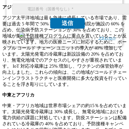
アジア太平洋地域
アジア太平洋地域は最も急速に成長している市場であり、需
送信
要は過去 5 年間で 50% 増加しました。病院が施設の 60% を
占め、伝染病予防ステーションが 30% を占めており、この
地域が集団予防接種プログラムに重点を置いていることが反
お客様の個人情報の完全な機密保持をお約束いたします.
プライバシー
映されています。地方の医療ニーズに対応するために、ポー
タブル コールド チェーン ユニットの導入が 40% 増加して
います。太陽光発電の冷蔵庫は新設設備の 20% を占めてお
り、無電化地域でのアクセスのしやすさが重視されていま
す。 IoT 対応冷蔵庫は 25% 増加し、ワクチンの保管効率が
向上しました。これらの傾向は、この地域がコールドチェー
ンインフラストラクチャと医療開発に多大な投資を行ってい
ることを浮き彫りにしています。
中東とアフリカ
中東・アフリカ地域は世界市場シェアの約15％を占めていま
す。太陽光発電冷蔵庫は 30% 成長し、無電化地域における
電力供給の課題に対処しています。防疫ステーションは配備
されている冷蔵庫の 40% を占めており、予防接種キャンペ