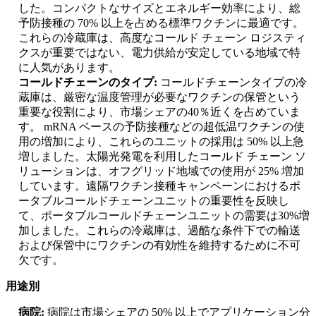
した。コンパクトなサイズとエネルギー効率により、総
予防接種の 70% 以上を占める標準ワクチンに最適です。
これらの冷蔵庫は、高度なコールド チェーン ロジスティ
クスが重要ではない、電力供給が安定している地域で特
に人気があります。
コールドチェーンのタイプ:
コールドチェーンタイプの冷
蔵庫は、厳密な温度管理が必要なワクチンの保管という
重要な役割により、市場シェアの40％近くを占めていま
す。 mRNA ベースの予防接種などの超低温ワクチンの使
用の増加により、これらのユニットの採用は 50% 以上急
増しました。太陽光発電を利用したコールド チェーン ソ
リューションは、オフグリッド地域での使用が 25% 増加
しています。遠隔ワクチン接種キャンペーンにおけるポ
ータブルコールドチェーンユニットの重要性を反映し
て、ポータブルコールドチェーンユニットの需要は30%増
加しました。これらの冷蔵庫は、過酷な条件下での輸送
および保管中にワクチンの有効性を維持するために不可
欠です。
用途別
病院:
病院は市場シェアの 50% 以上でアプリケーション分