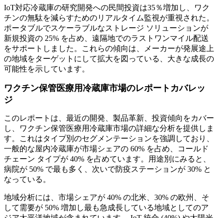
IoT対応冷蔵庫の研究開発への民間投資は35％増加し、ワク
チンの無駄を減らすためのリアルタイム監視が重視された。
ポータブルでスケーラブルなストレージ ソリューションが
新規投資の 25% を占め、遠隔地でのラストワンマイル配送
をサポートしました。これらの傾向は、メーカーが発展途上
の地域をターゲットにして拡大を図っている、大きな成長の
可能性を示しています。
ワクチン保管医療用冷蔵庫市場のレポートカバレッ
ジ
このレポートは、最近の開発、製品革新、投資傾向をカバー
し、ワクチン保管医療用冷蔵庫市場の詳細な分析を提供しま
す。これはタイプ別のセグメンテーションを強調しており、
一般的な屋内冷蔵庫が市場シェアの 60% を占め、コールド
チェーン タイプが 40% を占めています。用途別にみると、
病院が 50% で最も多く、次いで防疫ステーションが 30% と
なっている。
地域分析には、市場シェアが 40% の北米、30% の欧州、そ
して需要が 50% 増加し最も急成長している地域としてのア
ジア太平洋地域が含まれています。 IoT 統合 (40%) や太陽光