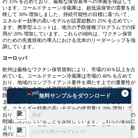
の 35% を占めており、厳格な保管基準への準拠を保証して
います。コールドチェーン冷蔵庫は、超低温保管の需要を反
映して 30% 増加しました。持続可能性の目標に基づいて、
エネルギー効率の高いモデルが設置総数の 25% を占めてい
ます。携帯型ユニットは、地方の予防接種プログラムでの採
用が 20% 増加しています。これらの傾向は、ワクチン保管
のための先進技術の導入における北米のリーダーシップを強
調しています。
ヨーロッパ
欧州は厳格なワクチン保管規制により、市場の30％以上を占
めている。コールドチェーン冷蔵庫は市場の 40% を占めて
おり、地域のコンプライアンス要件を満たす上での重要性が
強調されています。冷蔵庫設置場所の 55% は病院、25% は
×
防疫ステーションです。超低温冷蔵庫の採用は 30% 増加し
無料サンプルをダウンロード
ましたが、これは主に高度なワクチンの需要によるもので
す。エネルギー効率の高いモデルの使用量は 20% 増加して
おり、これはヨーロッパが医療における二酸化炭素排出量の
削減に注力していることを反映しています。これらの要因に
より、ワクチン保管ソリューションの重要な市場としての欧
州の地位が確固たるものとなっています。