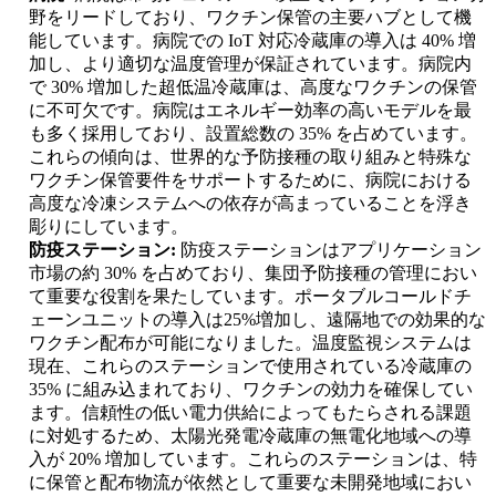
野をリードしており、ワクチン保管の主要ハブとして機
能しています。病院での IoT 対応冷蔵庫の導入は 40% 増
加し、より適切な温度管理が保証されています。病院内
で 30% 増加した超低温冷蔵庫は、高度なワクチンの保管
に不可欠です。病院はエネルギー効率の高いモデルを最
も多く採用しており、設置総数の 35% を占めています。
これらの傾向は、世界的な予防接種の取り組みと特殊な
ワクチン保管要件をサポートするために、病院における
高度な冷凍システムへの依存が高まっていることを浮き
彫りにしています。
防疫ステーション:
防疫ステーションはアプリケーション
市場の約 30% を占めており、集団予防接種の管理におい
て重要な役割を果たしています。ポータブルコールドチ
ェーンユニットの導入は25%増加し、遠隔地での効果的な
ワクチン配布が可能になりました。温度監視システムは
現在、これらのステーションで使用されている冷蔵庫の
35% に組み込まれており、ワクチンの効力を確保してい
ます。信頼性の低い電力供給によってもたらされる課題
に対処するため、太陽光発電冷蔵庫の無電化地域への導
入が 20% 増加しています。これらのステーションは、特
に保管と配布物流が依然として重要な未開発地域におい