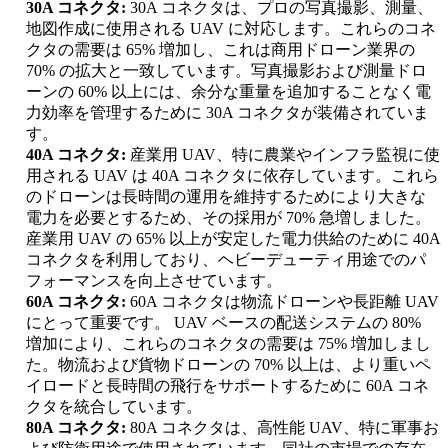
30A コネクタ:
30A コネクタは、プロの写真撮影、測量、
地図作成に使用される UAV に対応します。これらのコネ
クタの需要は 65% 増加し、これは商用ドローン業界の
70% の拡大と一致しています。写真撮影および測量ドロ
ーンの 60% 以上には、余分な重量を追加することなく電
力効率を管理するために 30A コネクタが装備されていま
す。
40A コネクタ:
産業用 UAV、特に農業やインフラ監視に使
用される UAV は 40A コネクタに依存しています。これら
のドローンは長時間の運用を維持するためにより大きな
電力を必要とするため、その採用が 70% 急増しました。
産業用 UAV の 65% 以上が安定した電力供給のために 40A
コネクタを利用しており、ヘビーデューティ用途でのパ
フォーマンスを向上させています。
60A コネクタ:
60A コネクタは物流ドローンや長距離 UAV
にとって重要です。 UAV ベースの配送システムの 80%
増加により、これらのコネクタの需要は 75% 増加しまし
た。物流および貨物ドローンの 70% 以上は、より重いペ
イロードと長時間の飛行をサポートするために 60A コネ
クタを統合しています。
80A コネクタ:
80A コネクタは、高性能 UAV、特に軍事お