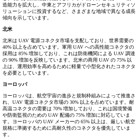
造能力を拡大し、中東とアフリカがドローンセキュリティソ
リューションに投資するなど、さまざまな地域で異なる成長
傾向を示しています。
北米
北米は UAV 電源コネクタ市場を支配しており、世界需要の
40% 以上を占めています。軍用 UAV への高性能コネクタの
採用は 85% 増加しており、これは防衛機関による UAV 調達
の 90% 増加を反映しています。北米の商用 UAV の 75% 以
上は、運用効率を高めるために軽量で小型化されたコネクタ
を必要としています。
ヨーロッパ
ヨーロッパは、航空宇宙の進歩と規制枠組みによって推進さ
れ、UAV 電源コネクタ市場の 30% 以上を占めています。耐
高温コネクタの需要は 70% 増加しており、これは国境警備
や防衛監視のための UAV 配備の 75% 増加に対応していま
す。ヨーロッパの UAV メーカーの 65% 以上は、厳しい航空
規格に準拠するために高耐久性のコネクタを優先していま
す。