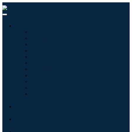
産業:
情報技術
健康管理
機械設備
自動車と輸送
食べ物と飲み物
エネルギーと電力
航空宇宙と防衛
農業
化学薬品および材料
建築
消費財
ブログ
について
接触