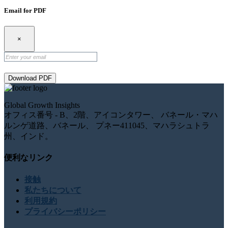
Email for PDF
×
Download PDF
Global Growth Insights
オフィス番号 - B、2階、アイコンタワー、 バネール・マハ
ルンゲ道路、バネール、 プネー411045、マハラシュトラ
州、インド。
便利なリンク
接触
私たちについて
利用規約
プライバシーポリシー