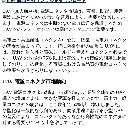
無料サンプルをダウンロード
UAV (無人航空機) 電源コネクタ市場は、商業、防衛、産業
用途における UAV の急速な普及により、需要が急増してい
ます。電源コネクタは中断のない電力伝送を保証するため、
UAV のパフォーマンスと効率にとって非常に重要です。
高電圧・高温耐性コネクタを中心に、軽量・高電力コネクタ
の需要が高まっています。特に防衛分野の高度な UAV に
は、優れた耐久性と電磁シールドを備えたコネクタが必要で
す。 UAV の故障の 75% 以上は電源または接続の問題に起因
しており、この進化する市場における高品質の電源コネクタ
の重要性が浮き彫りになっています。
UAV 電源コネクタ市場動向
UAV 電源コネクタ市場は、技術の進歩と業界全体での UAV
導入の増加により、大きな変革を迎えています。高出力、軽
量コネクタの統合は、ここ数年で 60% 以上増加しました。
小型化は一般的な傾向であり、商業用途における小型 UAV
の普及により、コンパクトでありながら高性能のコネクタに
対する需要が 55% 以上急増しています。