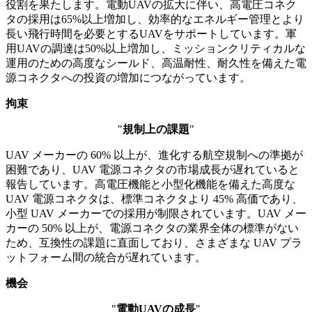
役割を果たします。電動UAVの拡大に伴い、高電圧コネク
タの採用は65%以上増加し、効率的なエネルギー管理とより
長い飛行時間を必要とするUAVをサポートしています。軍
用UAVの調達は50%以上増加し、ミッションクリティカルな
運用のための高度なシールド、高温耐性、耐久性を備えた電
源コネクタへの投資の増加につながっています。
拘束
"
規制上の課題
"
UAV メーカーの 60% 以上が、進化する航空規制への準拠が
困難であり、UAV 電源コネクタの市場成長が遅れていると
報告しています。高電圧機能と小型化機能を備えた高度な
UAV 電源コネクタは、標準コネクタより 45% 高価であり、
小型 UAV メーカーでの採用が制限されています。UAV メー
カーの 50% 以上が、電源コネクタの業界全体の標準がない
ため、互換性の課題に直面しており、さまざまな UAV プラ
ットフォーム間の統合が遅れています。
機会
"
電動UAVの成長
"