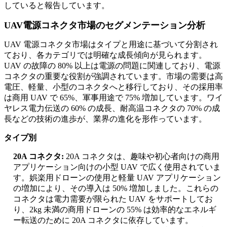
していると報告しています。
UAV電源コネクタ市場のセグメンテーション分析
UAV 電源コネクタ市場はタイプと用途に基づいて分割され
ており、各カテゴリでは明確な成長傾向が見られます。
UAV の故障の 80% 以上は電源の問題に関連しており、電源
コネクタの重要な役割が強調されています。市場の需要は高
電圧、軽量、小型のコネクタへと移行しており、その採用率
は商用 UAV で 65%、軍事用途で 75% 増加しています。ワイ
ヤレス電力伝送の 60% の成長、耐高温コネクタの 70% の成
長などの技術の進歩が、業界の進化を形作っています。
タイプ別
20A コネクタ:
20A コネクタは、趣味や初心者向けの商用
アプリケーション向けの小型 UAV で広く使用されていま
す。娯楽用ドローンの使用と軽量 UAV アプリケーション
の増加により、その導入は 50% 増加しました。これらの
コネクタは電力需要が限られた UAV をサポートしてお
り、2kg 未満の商用ドローンの 55% は効率的なエネルギ
ー転送のために 20A コネクタに依存しています。