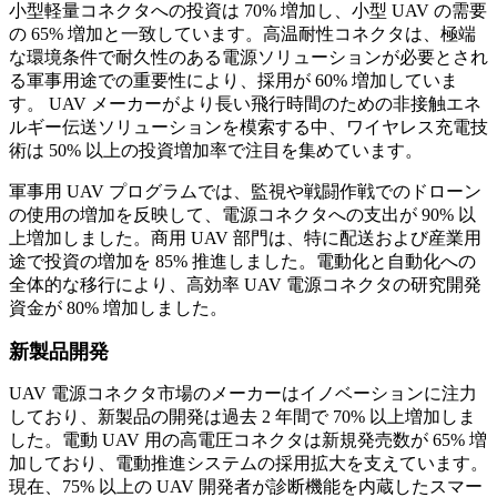
小型軽量コネクタへの投資は 70% 増加し、小型 UAV の需要
の 65% 増加と一致しています。高温耐性コネクタは、極端
な環境条件で耐久性のある電源ソリューションが必要とされ
る軍事用途での重要性により、採用が 60% 増加していま
す。 UAV メーカーがより長い飛行時間のための非接触エネ
ルギー伝送ソリューションを模索する中、ワイヤレス充電技
術は 50% 以上の投資増加率で注目を集めています。
軍事用 UAV プログラムでは、監視や戦闘作戦でのドローン
の使用の増加を反映して、電源コネクタへの支出が 90% 以
上増加しました。商用 UAV 部門は、特に配送および産業用
途で投資の増加を 85% 推進しました。電動化と自動化への
全体的な移行により、高効率 UAV 電源コネクタの研究開発
資金が 80% 増加しました。
新製品開発
UAV 電源コネクタ市場のメーカーはイノベーションに注力
しており、新製品の開発は過去 2 年間で 70% 以上増加しま
した。電動 UAV 用の高電圧コネクタは新規発売数が 65% 増
加しており、電動推進システムの採用拡大を支えています。
現在、75% 以上の UAV 開発者が診断機能を内蔵したスマー