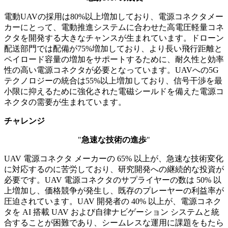
電動UAVの採用は80%以上増加しており、電源コネクタメー
カーにとって、電動推進システムに合わせた高電圧軽量コネ
クタを開発する大きなチャンスが生まれています。ドローン
配送部門では配備が75%増加しており、より長い飛行距離と
ペイロード容量の増加をサポートするために、耐久性と効率
性の高い電源コネクタが必要となっています。UAVへの5G
テクノロジーの統合は55%以上増加しており、信号干渉を最
小限に抑えるために強化された電磁シールドを備えた電源コ
ネクタの需要が生まれています。
チャレンジ
"
急速な技術の進歩
"
UAV 電源コネクタ メーカーの 65% 以上が、急速な技術変化
に対応するのに苦労しており、研究開発への継続的な投資が
必要です。UAV 電源コネクタのサプライヤーの数は 50% 以
上増加し、価格競争が発生し、既存のプレーヤーの利益率が
圧迫されています。UAV 開発者の 40% 以上が、電源コネク
タを AI 搭載 UAV および自律ナビゲーション システムと統
合することが困難であり、シームレスな運用に課題をもたら