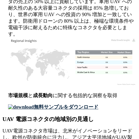
タの売上の 50% 以上に貢献しています。軍用 UAV への
耐久性のある大容量コネクタの採用は 85% 急増してお
り、世界の軍用 UAV への投資の 90% 増加と一致してい
ます。防衛用ドローンの 80% 以上は、極端な環境条件や
電磁干渉に耐えるために特殊なコネクタを必要としま
す。
XX
XX%
XX
XX%
XX
XX%
XX
XX%
市場規模
と
成長動向
に関する包括的な洞察を取得
無料サンプルをダウンロード
UAV 電源コネクタの地域別の見通し
UAV電源コネクタ市場は、北米がイノベーションをリード
し、欧州が防衛統合に注力し、アジア太平洋地域がUAV製