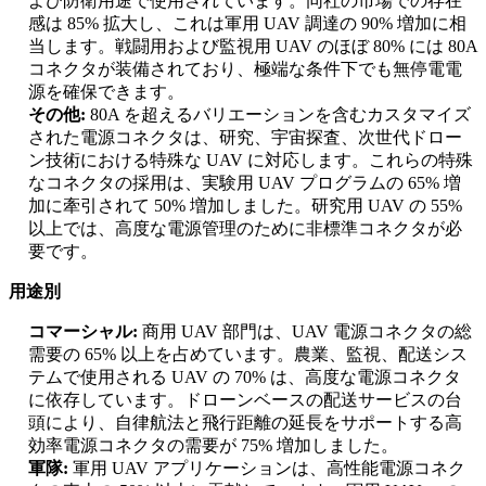
よび防衛用途で使用されています。同社の市場での存在
感は 85% 拡大し、これは軍用 UAV 調達の 90% 増加に相
当します。戦闘用および監視用 UAV のほぼ 80% には 80A
コネクタが装備されており、極端な条件下でも無停電電
源を確保できます。
その他:
80A を超えるバリエーションを含むカスタマイズ
された電源コネクタは、研究、宇宙探査、次世代ドロー
ン技術における特殊な UAV に対応します。これらの特殊
なコネクタの採用は、実験用 UAV プログラムの 65% 増
加に牽引されて 50% 増加しました。研究用 UAV の 55%
以上では、高度な電源管理のために非標準コネクタが必
要です。
用途別
コマーシャル:
商用 UAV 部門は、UAV 電源コネクタの総
需要の 65% 以上を占めています。農業、監視、配送シス
テムで使用される UAV の 70% は、高度な電源コネクタ
に依存しています。ドローンベースの配送サービスの台
頭により、自律航法と飛行距離の延長をサポートする高
効率電源コネクタの需要が 75% 増加しました。
軍隊:
軍用 UAV アプリケーションは、高性能電源コネク