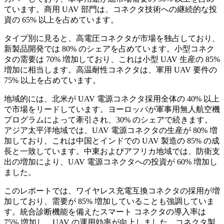
ています。商用 UAV 部門は、コネクタ技術への継続的な投
資の 65% 以上を占めています。
タイプ別に見ると、高電圧コネクタが市場を独占しており、
新製品開発では 80% のシェアを占めています。小型コネク
タの需要は 70% 増加しており、これは小型 UAV 生産の 85%
増加に相当します。高温耐性コネクタは、軍用 UAV 要件の
75% 以上を占めています。
地域的には、北米が UAV 電源コネクタ採用全体の 40% 以上
で市場をリードしています。ヨーロッパが軍事用無人航空機
プログラムによって牽引され、30% のシェアで続きます。
アジア太平洋地域では、UAV 電源コネクタの生産が 80% 増
加しており、これは中国とインドでの UAV 製造の 85% の成
長と一致しています。中東およびアフリカ地域では、防衛支
出の増加により、UAV 電源コネクタへの投資が 60% 増加し
ました。
このレポートでは、ワイヤレス充電互換コネクタの採用が増
加しており、需要が 85% 増加していることも強調していま
す。統合診断機能を備えたスマート コネクタの導入率は
75% 増加し、UAV の運用効率が向上しました。コネクタ製