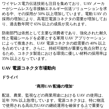
ワイヤレス電力伝送技術も注目を集めており、UAV メーカ
ーがシームレスな非接触エネルギー伝送ソリューションを求
める中、その採用が 50% 以上増加しています。電動 UAV の
採用の増加により、高電圧電源コネクタの需要が増加してお
り、過去数年間で 65% 以上の成長が見られます。
防衛部門は依然として主要な消費者であり、強化された耐久
性と電磁シールドを必要とする軍用 UAV アプリケーション
によって推進され、UAV 電源コネクタの総需要の 40% 以上
を占めています。さらに、持続可能性が重要な焦点分野とな
るため、コネクタ製造における環境に優しい材料の採用率は
35% 以上となっています。
UAV 電源コネクタ市場動向
ドライバ
"
商用UAV配備の増加
"
配送、農業、監視などの商業用途における UAV の使用は、
近年 70% 以上急増しています。電源コネクタは、特に物流
で使用される高出力UAVの継続運用を確保する上で重要な