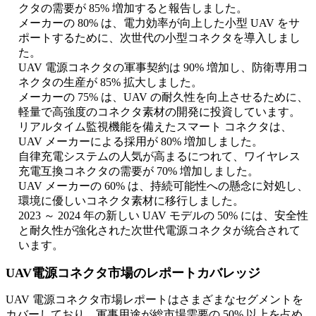
クタの需要が 85% 増加すると報告しました。
メーカーの 80% は、電力効率が向上した小型 UAV をサ
ポートするために、次世代の小型コネクタを導入しまし
た。
UAV 電源コネクタの軍事契約は 90% 増加し、防衛専用コ
ネクタの生産が 85% 拡大しました。
メーカーの 75% は、UAV の耐久性を向上させるために、
軽量で高強度のコネクタ素材の開発に投資しています。
リアルタイム監視機能を備えたスマート コネクタは、
UAV メーカーによる採用が 80% 増加しました。
自律充電システムの人気が高まるにつれて、ワイヤレス
充電互換コネクタの需要が 70% 増加しました。
UAV メーカーの 60% は、持続可能性への懸念に対処し、
環境に優しいコネクタ素材に移行しました。
2023 ～ 2024 年の新しい UAV モデルの 50% には、安全性
と耐久性が強化された次世代電源コネクタが統合されて
います。
UAV電源コネクタ市場のレポートカバレッジ
UAV 電源コネクタ市場レポートはさまざまなセグメントを
カバーしており、軍事用途が総市場需要の 50% 以上を占め