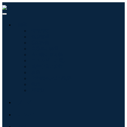
産業:
情報技術
健康管理
機械設備
自動車と輸送
食べ物と飲み物
エネルギーと電力
航空宇宙と防衛
農業
化学薬品および材料
建築
消費財
ブログ
について
接触