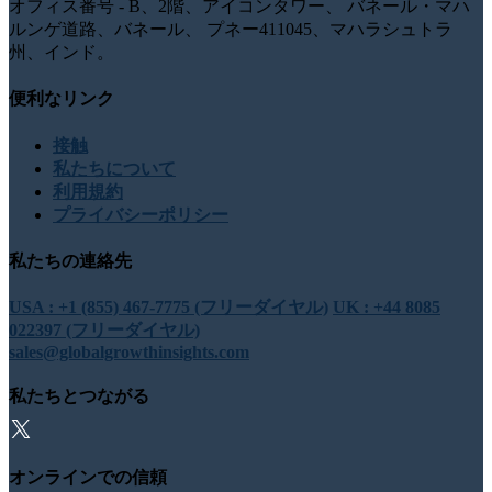
オフィス番号 - B、2階、アイコンタワー、 バネール・マハ
ルンゲ道路、バネール、 プネー411045、マハラシュトラ
州、インド。
便利なリンク
接触
私たちについて
利用規約
プライバシーポリシー
私たちの連絡先
USA : +1 (855) 467-7775 (フリーダイヤル)
UK : +44 8085
022397 (フリーダイヤル)
sales@globalgrowthinsights.com
私たちとつながる
オンラインでの信頼