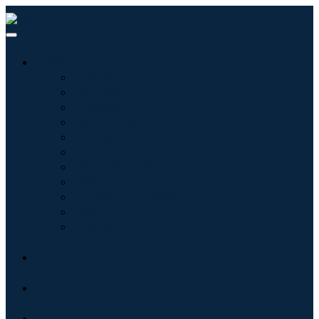
産業:
情報技術
健康管理
機械設備
自動車と輸送
食べ物と飲み物
エネルギーと電力
航空宇宙と防衛
農業
化学薬品および材料
建築
消費財
ブログ
について
接触