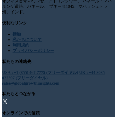
オフィス番号 - B、2階、アイコンタワー、 バネール・マハ
ルンゲ道路、バネール、 プネー411045、マハラシュトラ
州、インド。
便利なリンク
接触
私たちについて
利用規約
プライバシーポリシー
私たちの連絡先
USA : +1 (855) 467-7775 (フリーダイヤル)
UK : +44 8085
022397 (フリーダイヤル)
sales@globalgrowthinsights.com
私たちとつながる
オンラインでの信頼