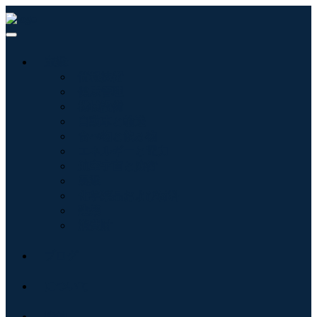
産業:
情報技術
健康管理
機械設備
自動車と輸送
食べ物と飲み物
エネルギーと電力
航空宇宙と防衛
農業
化学薬品および材料
建築
消費財
ブログ
について
接触