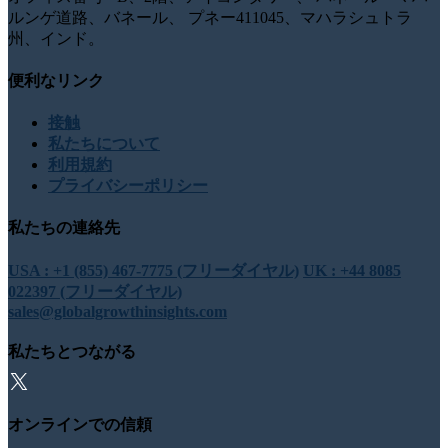
ルンゲ道路、バネール、 プネー411045、マハラシュトラ
州、インド。
便利なリンク
接触
私たちについて
利用規約
プライバシーポリシー
私たちの連絡先
USA : +1 (855) 467-7775 (フリーダイヤル)
UK : +44 8085
022397 (フリーダイヤル)
sales@globalgrowthinsights.com
私たちとつながる
オンラインでの信頼