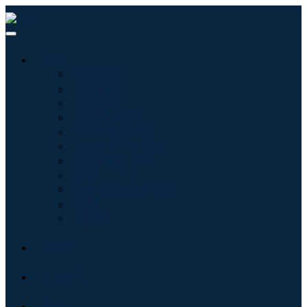
産業:
情報技術
健康管理
機械設備
自動車と輸送
食べ物と飲み物
エネルギーと電力
航空宇宙と防衛
農業
化学薬品および材料
建築
消費財
ブログ
について
接触