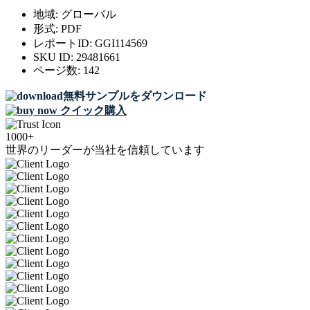
地域:
グローバル
形式:
PDF
レポートID:
GGI114569
SKU ID:
29481661
ページ数:
142
無料サンプルをダウンロード
クイック購入
1000+
世界のリーダーが当社を信頼しています