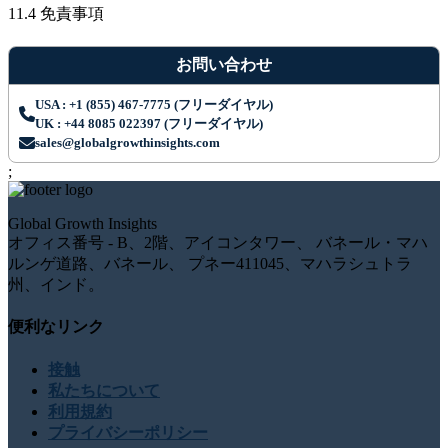
11.4 免責事項
お問い合わせ
USA : +1 (855) 467-7775 (フリーダイヤル)
UK : +44 8085 022397 (フリーダイヤル)
sales@globalgrowthinsights.com
;
Global Growth Insights
オフィス番号 - B、2階、アイコンタワー、 バネール・マハ
ルンゲ道路、バネール、 プネー411045、マハラシュトラ
州、インド。
便利なリンク
接触
私たちについて
利用規約
プライバシーポリシー