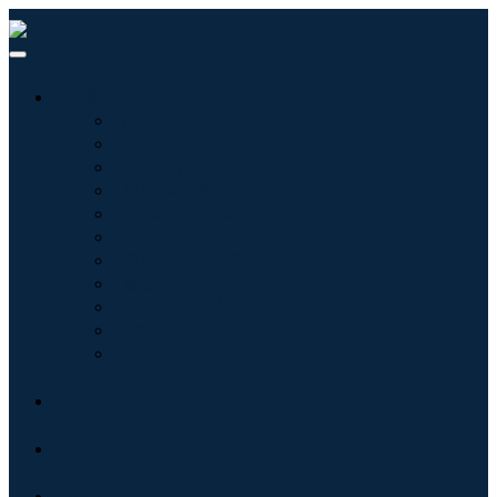
産業:
情報技術
健康管理
機械設備
自動車と輸送
食べ物と飲み物
エネルギーと電力
航空宇宙と防衛
農業
化学薬品および材料
建築
消費財
ブログ
について
接触