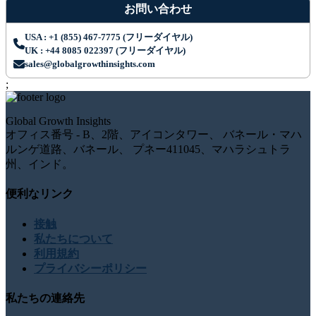
お問い合わせ
USA : +1 (855) 467-7775 (フリーダイヤル)
UK : +44 8085 022397 (フリーダイヤル)
sales@globalgrowthinsights.com
;
Global Growth Insights
オフィス番号 - B、2階、アイコンタワー、 バネール・マハ
ルンゲ道路、バネール、 プネー411045、マハラシュトラ
州、インド。
便利なリンク
接触
私たちについて
利用規約
プライバシーポリシー
私たちの連絡先