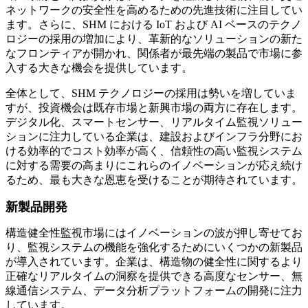
ネットワークの安全性を高めるための先進技術に注目してい
ます。さらに、SHM における IoT および AI ベースのテクノ
ロジーの採用の増加により、革新的なソリューションの新た
なフロンティアが開かれ、関係者が最先端の製品で市場に参
入する大きな機会を提供しています。
全体として、SHM テクノロジーの採用は勢いを増していま
すが、投資機会は既存市場と新興市場の両方に存在します。
デジタル化、スマートセンサー、リアルタイム監視ソリュー
ションに注力している企業は、建設およびインフラ分野にお
ける効率的でコスト効率が高く、信頼性の高い監視システム
に対する需要の高まりにこれらのイノベーションが応え続け
るため、最も大きな恩恵を受けることが期待されています。
新製品開発
構造健全性監視市場にはイノベーションの波が押し寄せてお
り、監視システムの機能を強化するためにいくつかの新製品
が導入されています。企業は、構造物の健全性に関するより
正確なリアルタイムの洞察を提供できる高度なセンサー、無
線通信システム、データ分析プラットフォームの開発に注力
しています。