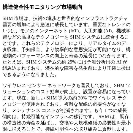
構造健全性モニタリング市場動向
SHM 市場は、技術の進歩と世界的なインフラストラクチャ
需要の増加により急速に成長しています。重要なトレンドの
1 つは、モノのインターネット (IoT)、人工知能 (AI)、機械学
習などの高度なテクノロジーを SHM システムに統合するこ
とです。これらのテクノロジーにより、リアルタイムのデー
タ収集、予知保全、より効率的な意思決定が可能になり、構
造物のパフォーマンスの向上と寿命の延長につながります。
たとえば、SHM システムの約 25% には予測分析用の AI が
組み込まれており、潜在的な障害を発生前により正確に検出
できるようになりました。
ワイヤレス センサー ネットワークも普及しており、SHM ソ
リューションのコスト効率が向上し、設置が容易になってい
ます。現在、新しい SHM 導入の約 30% でワイヤレス テク
ノロジーが使用されており、複雑な配線の必要性がなくな
り、メンテナンス コストが削減されます。もう 1 つの成長
傾向は、持続可能なインフラへの移行です。 SHM は、既存
の構造物の寿命を延ばし、交換や大規模修繕の必要性を最小
限に抑えることで、持続可能性への取り組みに貢献します。