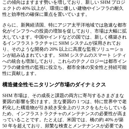
この傾向はますます勢いを増しており、新しい SHM プロジ
ェクトの 40% 以上が、環境に優しい建物やインフラの耐久
性と効率性の確保に重点を置いています。
さらに、新興経済国、特にアジア太平洋地域では急速な都市
化がインフラへの投資の増加を促しており、市場は大幅に拡
大しています。中国やインドなどの国では、新しく構築され
るインフラストラクチャに SHM システムが採用されてお
り、そのような開発の 20% 以上に高度な監視ソリューショ
ンが組み込まれています。 SHM システムのスマート シティ
への統合も増加しており、これらのテクノロジーは都市イン
フラの健全性の監視に役立ち、都市全体の安全性と持続可能
性に貢献します。
構造健全性モニタリング市場のダイナミクス
SHM 市場は、その成長と課題の両方に寄与するさまざまな
要因の影響を受けます。主な要因の 1 つは、特に世界中で老
朽化した構造物が引き続き安全上のリスクをもたらしている
ため、インフラストラクチャのメンテナンスの必要性が高ま
っていることです。たとえば、米国では、橋の約 40% が築
50 年を超えており、頻繁な検査とメンテナンスが必要であ