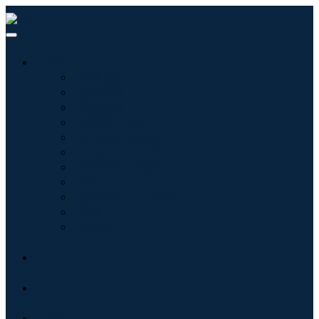
産業:
情報技術
健康管理
機械設備
自動車と輸送
食べ物と飲み物
エネルギーと電力
航空宇宙と防衛
農業
化学薬品および材料
建築
消費財
ブログ
について
接触