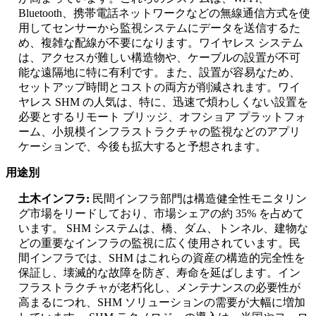
Bluetooth、携帯電話ネットワークなどの無線通信方式を使
用してセンサーから監視システムにデータを送信するた
め、複雑な配線が不要になります。ワイヤレス システム
は、アクセスが難しい構造物や、ケーブルの設置が不可
能な遠隔地に特に有利です。また、設置が容易なため、
セットアップ時間とコストの両方が削減されます。ワイ
ヤレス SHM の人気は、特に、迅速で煩わしくない設置を
必要とするリモート ブリッジ、オフショア プラットフォ
ーム、小規模インフラストラクチャの監視などのアプリ
ケーションで、今後も拡大すると予想されます。
用途別
土木インフラ:
民間インフラ部門は構造健全性モニタリン
グ市場をリードしており、市場シェアの約 35% を占めて
います。 SHM システムは、橋、ダム、トンネル、建物な
どの重要なインフラの監視に広く使用されています。民
間インフラでは、SHM はこれらの資産の構造的完全性を
保証し、壊滅的な故障を防ぎ、寿命を延ばします。イン
フラストラクチャが老朽化し、メンテナンスの必要性が
高まるにつれ、SHM ソリューションの需要が大幅に増加