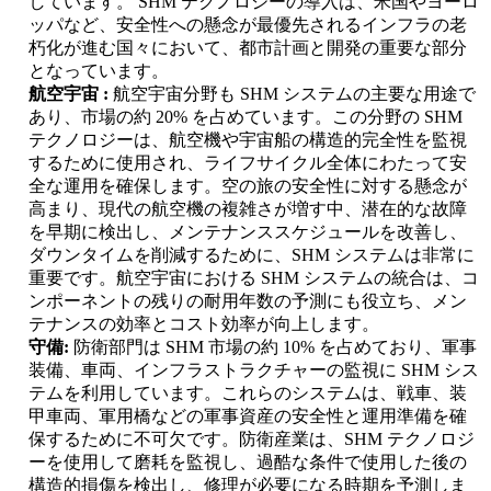
しています。 SHM テクノロジーの導入は、米国やヨーロ
ッパなど、安全性への懸念が最優先されるインフラの老
朽化が進む国々において、都市計画と開発の重要な部分
となっています。
航空宇宙 :
航空宇宙分野も SHM システムの主要な用途で
あり、市場の約 20% を占めています。この分野の SHM
テクノロジーは、航空機や宇宙船の構造的完全性を監視
するために使用され、ライフサイクル全体にわたって安
全な運用を確保します。空の旅の安全性に対する懸念が
高まり、現代の航空機の複雑さが増す中、潜在的な故障
を早期に検出し、メンテナンススケジュールを改善し、
ダウンタイムを削減するために、SHM システムは非常に
重要です。航空宇宙における SHM システムの統合は、コ
ンポーネントの残りの耐用年数の予測にも役立ち、メン
テナンスの効率とコスト効率が向上します。
守備:
防衛部門は SHM 市場の約 10% を占めており、軍事
装備、車両、インフラストラクチャーの監視に SHM シス
テムを利用しています。これらのシステムは、戦車、装
甲車両、軍用橋などの軍事資産の安全性と運用準備を確
保するために不可欠です。防衛産業は、SHM テクノロジ
ーを使用して磨耗を監視し、過酷な条件で使用した後の
構造的損傷を検出し、修理が必要になる時期を予測しま