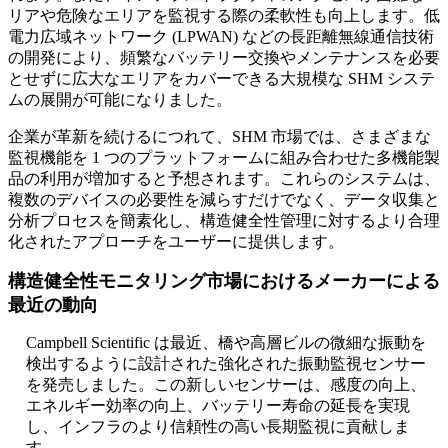
リアや危険なエリアを監視する際の柔軟性も向上します。低
電力広域ネットワーク (LPWAN) などの長距離無線通信技術
の開発により、頻繁なバッテリー交換やメンテナンスを必要
とせずに広大なエリアをカバーできる大規模な SHM システ
ムの展開が可能になりました。
企業が革新を続けるにつれて、SHM 市場では、さまざまな
監視機能を 1 つのプラットフォームに組み合わせた多機能製
品の利用が増加すると予想されます。これらのシステムは、
複数のデバイスの必要性を減らすだけでなく、データ収集と
分析プロセスを簡素化し、構造健全性管理に対するより合理
化されたアプローチをユーザーに提供します。
構造健全性モニタリング市場におけるメーカーによる
最近の動向
Campbell Scientific は最近、橋や高層ビルの微細な振動を
検出するように設計された強化された振動監視センサー
を発売しました。この新しいセンサーは、感度の向上、
エネルギー効率の向上、バッテリー寿命の延長を実現
し、インフラのより信頼性の高い長期監視に貢献しま
す。