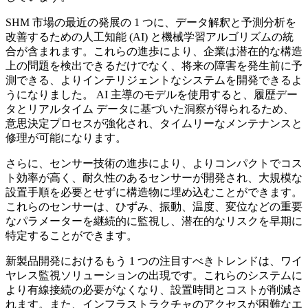
SHM 市場の最近の発展の 1 つに、データ解釈と予測分析を
改善するための人工知能 (AI) と機械学習アルゴリズムの統
合が含まれます。これらの進歩により、企業は潜在的な構造
上の問題を検出できるだけでなく、将来の障害を発生前に予
測できる、よりインテリジェントなシステムを開発できるよ
うになりました。 AI 主導のモデルを使用すると、履歴デー
タとリアルタイム データに基づいた洞察が得られるため、
意思決定プロセスが強化され、タイムリーなメンテナンスと
修理が可能になります。
さらに、センサー技術の進歩により、よりコンパクトでコス
ト効率が高く、耐久性のあるセンサーが開発され、大規模な
設置手順を必要とせずに構造物に埋め込むことができます。
これらのセンサーは、ひずみ、振動、温度、変位などの重要
なパラメーターを継続的に監視し、潜在的なリスクを早期に
特定することができます。
新製品開発におけるもう 1 つの注目すべきトレンドは、ワイ
ヤレス監視ソリューションの出現です。これらのシステムに
より有線接続の必要がなくなり、設置時間とコストが削減さ
れます。また、インフラストラクチャのアクセスが困難なエ