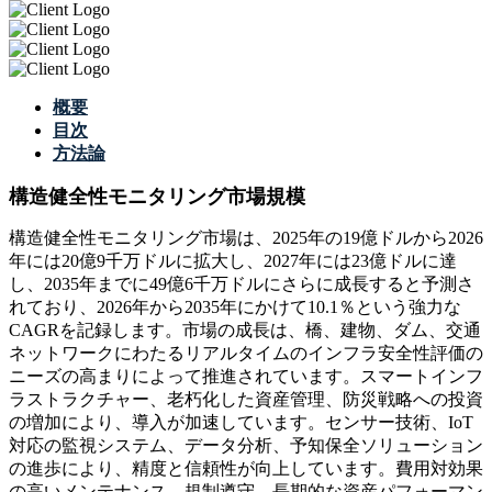
概要
目次
方法論
構造健全性モニタリング市場規模
構造健全性モニタリング市場は、2025年の19億ドルから2026
年には20億9千万ドルに拡大し、2027年には23億ドルに達
し、2035年までに49億6千万ドルにさらに成長すると予測さ
れており、2026年から2035年にかけて10.1％という強力な
CAGRを記録します。市場の成長は、橋、建物、ダム、交通
ネットワークにわたるリアルタイムのインフラ安全性評価の
ニーズの高まりによって推進されています。スマートインフ
ラストラクチャー、老朽化し​​た資産管理、防災戦略への投資
の増加により、導入が加速しています。センサー技術、IoT
対応の監視システム、データ分析、予知保全ソリューション
の進歩により、精度と信頼性が向上しています。費用対効果
の高いメンテナンス、規制遵守、長期的な資産パフォーマン