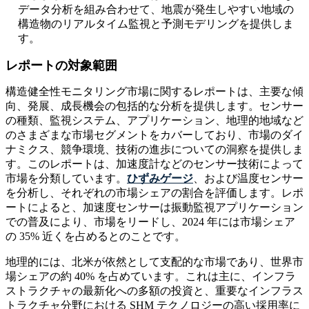
データ分析を組み合わせて、地震が発生しやすい地域の
構造物のリアルタイム監視と予測モデリングを提供しま
す。
レポートの対象範囲
構造健全性モニタリング市場に関するレポートは、主要な傾
向、発展、成長機会の包括的な分析を提供します。センサー
の種類、監視システム、アプリケーション、地理的地域など
のさまざまな市場セグメントをカバーしており、市場のダイ
ナミクス、競争環境、技術の進歩についての洞察を提供しま
す。このレポートは、加速度計などのセンサー技術によって
市場を分類しています。
ひずみゲージ
、および温度センサー
を分析し、それぞれの市場シェアの割合を評価します。レポ
ートによると、加速度センサーは振動監視アプリケーション
での普及により、市場をリードし、2024 年には市場シェア
の 35% 近くを占めるとのことです。
地理的には、北米が依然として支配的な市場であり、世界市
場シェアの約 40% を占めています。これは主に、インフラ
ストラクチャの最新化への多額の投資と、重要なインフラス
トラクチャ分野における SHM テクノロジーの高い採用率に