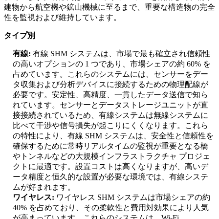
建物から航空機や鉱山機械に至るまで、重要な構造物の完全
性を監視および維持しています。
タイプ別
有線:
有線 SHM システムは、市場で最も確立され信頼性
の高いオプションの 1 つであり、市場シェアの約 60% を
占めています。これらのシステムには、センサーをデー
タ収集および分析デバイスに接続するための物理配線が
必要です。安定性、高精度、一貫したデータ送信で知ら
れています。センサーとデータストレージユニットが直
接接続されているため、有線システムは無線システムに
比べて干渉や信号損失が起こりにくくなります。これら
の特性により、有線 SHM システムは、安全性と信頼性を
確保するために常時リアルタイムの監視が重要となる橋
やトンネルなどの大規模インフラストラクチャ プロジェ
クトに最適です。設置コストは高くなりますが、高いデ
ータ精度と恒久的な設置が必要な環境では、有線システ
ムが好まれます。
ワイヤレス:
ワイヤレス SHM システムは市場シェアの約
40% を占めており、その柔軟性と費用対効果により人気
が高まっています。これらのシステムは、Wi-Fi、