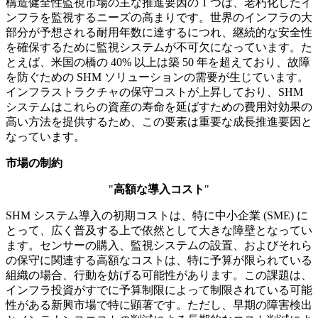
構造健全性監視市場の主な推進要因の 1 つは、老朽化し​​たイ
ンフラを監視するニーズの高まりです。世界のインフラの大
部分が予想される耐用年数に達するにつれ、継続的な安全性
を確保するために監視システムが不可欠になっています。た
とえば、米国の橋の 40% 以上は築 50 年を超えており、故障
を防ぐための SHM ソリューションの需要が生じています。
インフラストラクチャの保守コストが上昇しており、SHM
システムはこれらの資産の寿命を延ばすための費用対効果の
高い方法を提供するため、この要素は重要な成長推進要因と
なっています。
市場の制約
"
高額な導入コスト
"
SHM システム導入の初期コストは、特に中小企業 (SME) に
とって、広く普及する上で依然として大きな障壁となってい
ます。センサーの購入、監視システムの設置、およびそれら
の保守に関連する高額なコストは、特に予算が限られている
組織の場合、行動を妨げる可能性があります。この課題は、
インフラ投資がすでに予算制限によって制限されている可能
性がある新興市場で特に顕著です。ただし、早期の障害検出