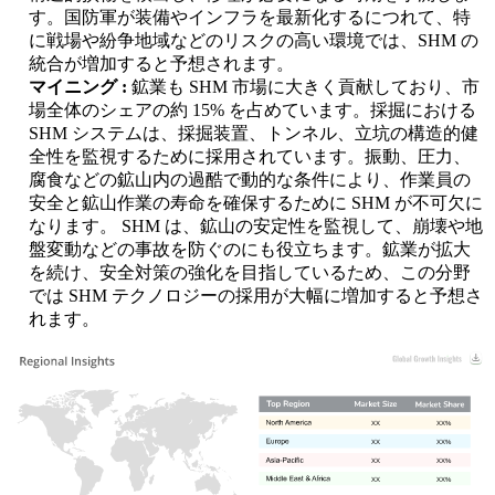
す。国防軍が装備やインフラを最新化するにつれて、特
に戦場や紛争地域などのリスクの高い環境では、SHM の
統合が増加すると予想されます。
マイニング :
鉱業も SHM 市場に大きく貢献しており、市
場全体のシェアの約 15% を占めています。採掘における
SHM システムは、採掘装置、トンネル、立坑の構造的健
全性を監視するために採用されています。振動、圧力、
腐食などの鉱山内の過酷で動的な条件により、作業員の
安全と鉱山作業の寿命を確保するために SHM が不可欠に
なります。 SHM は、鉱山の安定性を監視して、崩壊や地
盤変動などの事故を防ぐのにも役立ちます。鉱業が拡大
を続け、安全対策の強化を目指しているため、この分野
では SHM テクノロジーの採用が大幅に増加すると予想さ
れます。
XX
XX%
XX
XX%
XX
XX%
XX
XX%