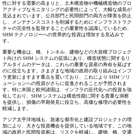
性に対する需要の高まりと、土木構造物や機械構造物のプロ
アクティブなモニタリングの必要性によって、大幅な成長が
見込まれています。公共部門と民間部門の両方が障害を防止
し、メンテナンスコストを削減するためにインフラストラク
チャの完全性を監視することの重要性を認識しているため、
SHM テクノロジーへの世界的な投資は増加する見込みで
す。
重要な機会は、橋、トンネル、建物などの大規模プロジェク
ト向けの SHM システムの拡張にあり、構造状態に関するリ
アルタイムのデータは、これらの重要な資産の寿命を延ばす
のに役立ちます。さまざまな地域の政府の取り組みはインフ
ラ更新にますます重点を置いており、これにより SHM ソリ
ューションへの投資がさらに促進されることが予想されま
す。特に米国と欧州諸国は、インフラの近代化への投資を強
化しており、SHM システムは構造性能に関する貴重な洞察
を提供し、損傷の早期発見に役立ち、高価な修理の必要性を
軽減します。
アジア太平洋地域も、急速な都市化と建設プロジェクトの増
加により、大きな投資機会を提供している地域です。この地
域の政府と民間投資家は、リスクを軽減し、建物、橋、交通