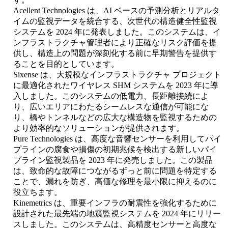
Acellent Technologies は、AI ベースの予測分析とリアルタ
イムの監視データを統合する、次世代の構造健全性監視
システムを 2024 年に発表しました。このシステムは、イ
ンフラストラクチャ管理者により正確なリスク評価を提
供し、構造上の問題が深刻化する前に早期警告を提供す
ることを目的としています。
Sixense は、大規模なインフラストラクチャ プロジェクト
に最適化されたワイヤレス SHM システムを 2023 年に導
入しました。このシステムの低電力、長距離接続によ
り、広いエリアにわたるシームレスな通信が可能にな
り、橋やトンネルなどの広大な構造物を監視するための
より効率的なソリューションが提供されます。
Pure Technologies は、高度な音響センサーを利用してパイ
プラインの腐食や損傷の初期兆候を検出する新しいパイ
プライン監視製品を 2023 年に発売しました。この製品
は、致命的な故障につながるずっと前に問題を特定する
ことで、漏れを防ぎ、高価な修理を最小限に抑えるのに
役立ちます。
Kinemetrics は、重要インフラの耐震性を強化するために
設計された最先端の地震監視システムを 2024 年にリリー
スしました。このシステムは、高精度センサーと高度な