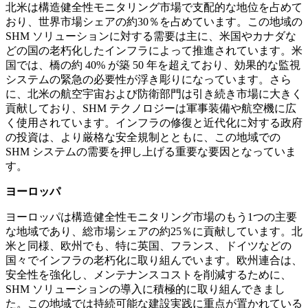
北米は構造健全性モニタリング市場で支配的な地位を占めて
おり、世界市場シェアの約30％を占めています。この地域の
SHM ソリューションに対する需要は主に、米国やカナダな
どの国の老朽化したインフラによって推進されています。米
国では、橋の約 40% が築 50 年を超えており、効果的な監視
システムの緊急の必要性が浮き彫りになっています。さら
に、北米の航空宇宙および防衛部門は引き続き市場に大きく
貢献しており、SHM テクノロジーは軍事装備や航空機に広
く使用されています。インフラの修復と近代化に対する政府
の投資は、より厳格な安全規制とともに、この地域での
SHM システムの需要を押し上げる重要な要因となっていま
す。
ヨーロッパ
ヨーロッパは構造健全性モニタリング市場のもう1つの主要
な地域であり、総市場シェアの約25％に貢献しています。北
米と同様、欧州でも、特に英国、フランス、ドイツなどの
国々でインフラの老朽化に取り組んでいます。欧州連合は、
安全性を強化し、メンテナンスコストを削減するために、
SHM ソリューションの導入に積極的に取り組んできまし
た。この地域では持続可能な建設実践に重点が置かれている