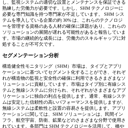
し、監視システムの適切な設置とメンテナンスを保証できる
熟練した労働力が必要です。しかし、SHM テクノロジーに
必要な専門知識を持つ専門家が不足しています。 SHM シス
テムを導入している企業の約 30% は、これらのテクノロジ
ーを管理する資格のある人材の確保に課題があり、これらの
ソリューションの展開が遅れる可能性があると報告していま
す。市場の継続的な成長には、労働力のスキルギャップに対
処することが不可欠です。
セグメンテーション分析
構造健全性モニタリング（SHM）市場は、タイプとアプリ
ケーションに基づいてセグメント化することができ、それぞ
れが構造物の監視と安全性の確保に利用できるさまざまなソ
リューションに貢献しています。市場はタイプ別に有線シス
テムと無線システムに分けられ、それぞれがさまざまなアプ
リケーションに独自の利点を提供します。通常、有線システ
ムは安定した信頼性の高いパフォーマンスを提供しますが、
無線システムは柔軟性と設置の容易さを提供します。アプリ
ケーションに関しては、SHM ソリューションは、民間イン
フラ、航空宇宙、防衛、鉱業などのさまざまな分野で使用さ
れています。各部門は SHM テクノロジーを活用して、橋や