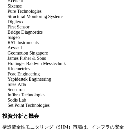
Acellent
Sixense
Pure Technologies
Structural Monitoring Systems
Digitexx
First Sensor
Bridge Diagnostics
Sisgeo
RST Instruments
Aesseal
Geomotion Singapore
James Fisher & Sons
Hottinger Baldwin Messtechnik
Kinemetrics
Feac Engineering
Yapidestek Engineering
Sites-Afla
Sensuron
Infibra Technologies
Sodis Lab
Set Point Technologies
投資分析と機会
構造健全性モニタリング（SHM）市場は、インフラの安全