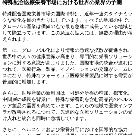
特殊配合医療栄養市場における世界の業界の予測
特殊配合医療栄養市場の国際情勢は、近年一連のダイナミッ
クな変化を目の当たりにしています。すべての地域の中で、
グローバル産業は価値の点で最も急速に成長している地域と
して際立っています。この急速な拡大には、無数の理由が考
えられます。
第一に、グローバル化により情報の急速な拡散が促進され、
世界中の人々の健康意識が高まり、専門的な栄養ソリューシ
ョンに対する意識が高まりました。国際市場の統合が進むに
つれて、医療行為、製品、イノベーションの交流がシームレ
スになり、特殊なフォーミュラ医療栄養製品に対する需要が
普遍的に増加します。
さらに、世界産業の新興国は、可処分所得の増加、都市化、
中間層の成長を背景に、特殊な栄養剤を含む高品質のヘルス
ケア製品の需要を高めています。これらの地域で医療インフ
ラが改善されるにつれて、先進的な医療ソリューションの受
け入れと統合も同時に急増しています。
さらに、ヘルスケアおよび栄養分野における国際的な協力、