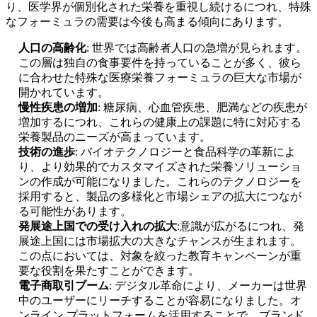
り、医学界が個別化された栄養を重視し続けるにつれ、特殊
なフォーミュラの需要は今後も高まる傾向にあります。
人口の高齢化
: 世界では高齢者人口の急増が見られます。
この層は独自の食事要件を持っていることが多く、彼ら
に合わせた特殊な医療栄養フォーミュラの巨大な市場が
開かれています。
慢性疾患の増加
: 糖尿病、心血管疾患、肥満などの疾患が
増加するにつれ、これらの健康上の課題に特に対応する
栄養製品のニーズが高まっています。
技術の進歩
: バイオテクノロジーと食品科学の革新によ
り、より効果的でカスタマイズされた栄養ソリューショ
ンの作成が可能になりました。これらのテクノロジーを
採用すると、製品の多様化と市場シェアの拡大につなが
る可能性があります。
発展途上国での受け入れの拡大
:意識が広がるにつれ、発
展途上国には市場拡大の大きなチャンスが生まれます。
この点においては、対象を絞った教育キャンペーンが重
要な役割を果たすことができます。
電子商取引ブーム
: デジタル革命により、メーカーは世界
中のユーザーにリーチすることが容易になりました。オ
ンライン プラットフォームを活用することで、ブランド