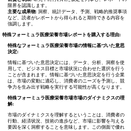
限界を認識します。
主要な成果物
: 洞察、統計データ、予測、戦略的推奨事項
など、読者がレポートから得られると期待できる内容を
強調します。
特殊フォーミュラ医療栄養市場レポートを購入する理由:
特殊なフォーミュラ医療栄養市場の情報に基づいた意思
決定:
情報に基づいた意思決定には、データ、分析、洞察を使
用して、ビジネス目標と市場状況に合わせた選択を行う
ことが含まれます。情報に基づいた意思決定を行う企業
は、市場の変動に適応し、消費者のニーズを予測し、競
争力を生み出す戦略を実行する可能性が高くなります。
特殊フォーミュラ医療栄養市場市場のダイナミクスの理
解:
市場のダイナミクスを理解するということは、消費者の
行動、経済状況、技術の進歩など、市場に影響を与える
要因を深く洞察することを意味します。この側面で優れ