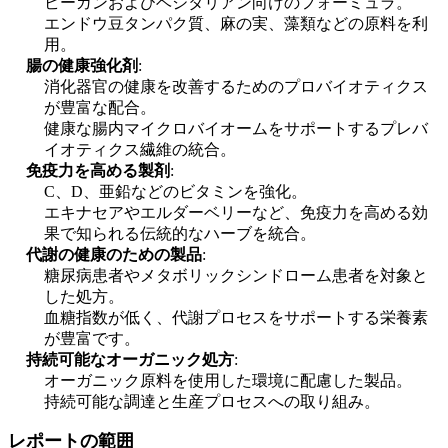
ビーガンおよびベジタリアン向けのフォーミュラ。
エンドウ豆タンパク質、麻の実、藻類などの原料を利
用。
腸の健康強化剤
:
消化器官の健康を改善するためのプロバイオティクス
が豊富な配合。
健康な腸内マイクロバイオームをサポートするプレバ
イオティクス繊維の統合。
免疫力を高める製剤
:
C、D、亜鉛などのビタミンを強化。
エキナセアやエルダーベリーなど、免疫力を高める効
果で知られる伝統的なハーブを統合。
代謝の健康のための製品
:
糖尿病患者やメタボリックシンドローム患者を対象と
した処方。
血糖指数が低く、代謝プロセスをサポートする栄養素
が豊富です。
持続可能なオーガニック処方
:
オーガニック原料を使用した環境に配慮した製品。
持続可能な調達と生産プロセスへの取り組み。
レポートの範囲