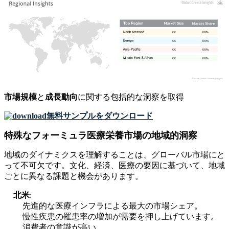
XX
XX%
XX
XX%
XX
XX%
XX
XX%
市場規模
と
成長動向
に関する包括的な洞察を取得
無料サンプルをダウンロード
特殊なフォーミュラ医療栄養市場の地域的洞察
地域のダイナミクスを理解することは、グローバル市場にと
って不可欠です。文化、経済、医療の要因に基づいて、地域
ごとに異なる課題と機会があります。
北米
:
先進的な医療インフラによる最大の市場シェア。
慢性疾患の罹患率の増加が需要を押し上げています。
消費者の意識が高い。