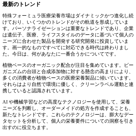
最新のトレンド
特殊フォーミュラ医療栄養市場はダイナミックかつ進化し続
けており、いくつかのトレンドがその軌道を形成していま
す。パーソナライゼーションは重要なトレンドであり、企業
は遺伝子、医療、ライフスタイルのデータに基づいて個人の
ニーズに合わせた製品を開発する研究開発に投資していま
す。画一的なものですべてに対応できる時代は終わりまし
た。今日は、何があなたに一番合うかについてです。
植物ベースのオーガニック配合が注目を集めています。ビー
ガニズムの台頭と合成添加物に対する懸念の高まりにより、
多くの消費者が植物ベースの医療栄養製品に傾いています。
それらはより自然で環境に優しく、クリーンラベル運動と連
携していると認識されています。
AI や機械学習などの高度なテクノロジーを使用して、栄養
ニーズを判断し、オーダーメイドの処方を作成することも、
新たなトレンドです。これらのテクノロジーは、膨大なデー
タセットを分析して、個人の栄養要件についての洞察を引き
出すのに役立ちます。