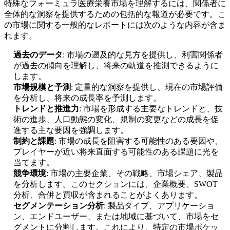
特殊なフォーミュラ医療栄養市場を理解するには、関係者に
全体的な洞察を提供するための包括的な報道が必要です。こ
の市場に関する一般的なレポートには次のような内容が含ま
れます。
過去のデータ
: 市場の遡及的な見方を提供し、利害関係者
が過去の傾向を理解し、将来の軌道を推測できるように
します。
市場規模と予測
: 定量的な洞察を提供し、現在の市場評価
を分析し、将来の成長率を予測します。
トレンドと推進力
: 市場を形成する主要なトレンドと、技
術の進歩、人口動態の変化、規制の変更などの成長を促
進する主な要因を強調します。
制約と課題
: 市場の成長を阻害する可能性のある要因や、
プレイヤーが近い将来直面する可能性のある課題に光を
当てます。
競争環境
: 市場の主要企業、その戦略、市場シェア、製品
を分析します。このセクションには、企業概要、SWOT
分析、合併と買収が含まれることがよくあります。
セグメンテーション分析
: 製品タイプ、アプリケーショ
ン、エンドユーザー、または地域に基づいて、市場をセ
グメントに分割します。これにより、特定の市場ポケッ