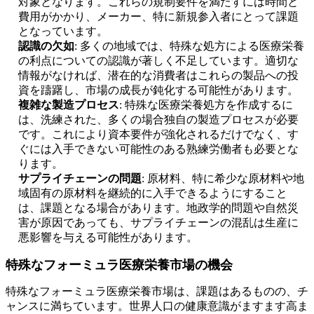
対象となります。これらの規制要件を満たすには時間と
費用がかかり、メーカー、特に新規参入者にとって課題
となっています。
認識の欠如
: 多くの地域では、特殊な処方による医療栄養
の利点についての認識が著しく不足しています。適切な
情報がなければ、潜在的な消費者はこれらの製品への投
資を躊躇し、市場の成長が鈍化する可能性があります。
複雑な製造プロセス
: 特殊な医療栄養処方を作成するに
は、洗練された、多くの場合独自の製造プロセスが必要
です。これにより資本要件が強化されるだけでなく、す
ぐには入手できない可能性のある熟練労働者も必要とな
ります。
サプライチェーンの問題
: 原材料、特に希少な原材料や地
域固有の原材料を継続的に入手できるようにすること
は、課題となる場合があります。地政学的問題や自然災
害が原因であっても、サプライチェーンの混乱は生産に
悪影響を与える可能性があります。
特殊なフォーミュラ医療栄養市場の機会
特殊なフォーミュラ医療栄養市場は、課題はあるものの、チ
ャンスに満ちています。世界人口の健康意識がますます高ま