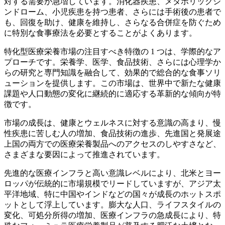
対する需要が急増しています。消化器疾患、メタボリックシ
ンドローム、小児疾患を持つ患者、さらには手術後の患者で
も、回復を助け、健康を維持し、さらなる合併症を防ぐため
に特別な食事療法を必要とすることがよくあります。
特化型医療栄養市場の注目すべき特徴の 1 つは、学際的なア
プローチです。栄養学、医学、食品技術、さらには心理学か
らの研究と専門知識を融合して、効果的で総合的な食事ソリ
ューションを提供します。この市場は、世界中で新たな健康
課題や人口動態の変化に継続的に適応する革新的な傾向が特
徴です。
市場の成長は、健康とウェルネスに対する意識の高まり、慢
性疾患に苦しむ人の増加、食品技術の進歩、先進国と発展途
上国の両方での医療栄養製品へのアクセスのしやすさなど、
さまざまな要因によって推進されています。
先進的な医療インフラと高い意識レベルにより、北米とヨー
ロッパが伝統的に市場規模でリードしていますが、アジア太
平洋地域、特に中国やインドなどの国々が成長のホットスポ
ットとして浮上しています。膨大な人口、ライフスタイルの
変化、可処分所得の増加、医療インフラの急成長により、特