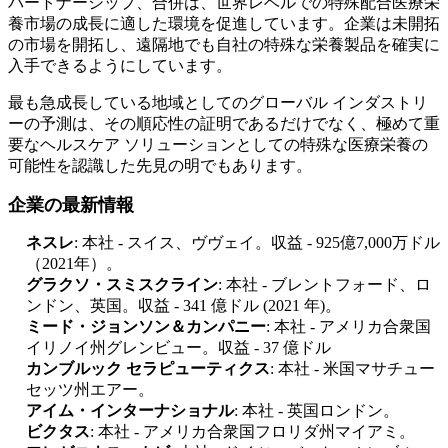
パートナーシップ、合併は、世界レベルでの特殊配合医療栄
養市場の成長に適した環境を促進しています。企業は未開拓
の市場を開拓し、遠隔地でも自社の特殊な栄養製品を確実に
入手できるようにしています。
最も急成長している地域としてのグローバル インダストリ
ーの予測は、その順応性の証明であるだけでなく、極めて重
要なヘルスケア ソリューションとしての特殊な医療栄養の
可能性を認識した先見の明でもあります。
企業の最新情報
ネスレ
: 本社 - スイス、ヴヴェイ。収益 - 925億7,000万ドル
（2021年）。
グラクソ・スミスクライン
: 本社 - ブレントフォード、ロ
ンドン、英国。収益 - 341 億ドル (2021 年)。
ミード・ジョンソン＆カンパニー
: 本社 - アメリカ合衆国
イリノイ州グレンビュー。収益 - 37 億ドル
カンブルック セラピューティクス
: 本社 - 米国マサチュー
セッツ州エアー。
アイム・インターナショナル
: 本社 - 英国ロンドン。
ビクタス
: 本社 - アメリカ合衆国フロリダ州マイアミ。