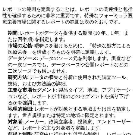
レポートの範囲を定義することは、レポートの関連性と包括
性を確保するために非常に重要です。特殊なフォーミュラ医
療栄養市場に関するレポートの範囲は次のとおりです。
期間
: レポートがデータを提供する期間 (10 年、1 年、ま
たは四半期) を指定します。
市場の定義
: 曖昧さを避けるために、「特殊な処方による
医療栄養」を構成するものを明確に定義します。
データソース
: データのソース元を列挙します。調査など
の一次ソースでも、データベースや公開レポートなどの
二次ソースでも構いません。
研究方法
: データの収集と分析に使用された調査ツール、
技術、および方法論の詳細。
主要な市場セグメント
: 製品タイプ、地域、アプリケーシ
ョンなど、レポートが市場のどのセグメントを掘り下げ
るかを強調します。
地理的範囲
: レポートが対象とする地域または国を指定し
ます。世界規模または特定の地域に限定されます。
対象者
: メーカー、政策立案者、投資家、エンドユーザー
など、レポートの主な対象者を定義します。
前提と制限
: 研究中に行われた仮定を列挙し、レポートの