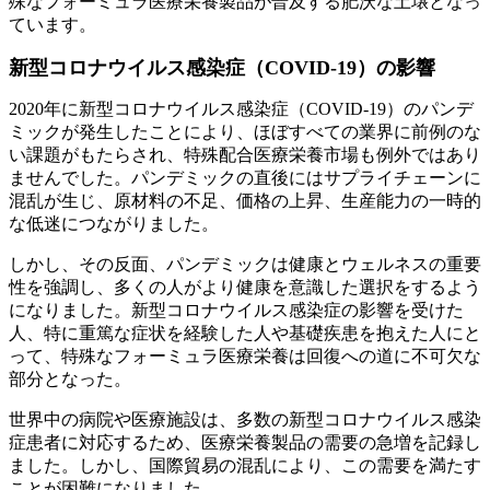
殊なフォーミュラ医療栄養製品が普及する肥沃な土壌となっ
ています。
新型コロナウイルス感染症（COVID-19）の影響
2020年に新型コロナウイルス感染症（COVID-19）のパンデ
ミックが発生したことにより、ほぼすべての業界に前例のな
い課題がもたらされ、特殊配合医療栄養市場も例外ではあり
ませんでした。パンデミックの直後にはサプライチェーンに
混乱が生じ、原材料の不足、価格の上昇、生産能力の一時的
な低迷につながりました。
しかし、その反面、パンデミックは健康とウェルネスの重要
性を強調し、多くの人がより健康を意識した選択をするよう
になりました。新型コロナウイルス感染症の影響を受けた
人、特に重篤な症状を経験した人や基礎疾患を抱えた人にと
って、特殊なフォーミュラ医療栄養は回復への道に不可欠な
部分となった。
世界中の病院や医療施設は、多数の新型コロナウイルス感染
症患者に対応するため、医療栄養製品の需要の急増を記録し
ました。しかし、国際貿易の混乱により、この需要を満たす
ことが困難になりました。