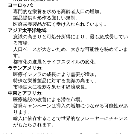
ヨーロッパ
:
専門的な栄養を求める高齢者人口の増加。
製品提供を形作る厳しい規制。
医療栄養製品が広く受け入れられています。
アジア太平洋地域
:
意識の高まりと可処分所得により、最も急成長してい
る市場。
人口ベースが大きいため、大きな可能性を秘めていま
す。
都市化の進展とライフスタイルの変化。
ラテンアメリカ
:
医療インフラの成長により需要が増加。
特殊な栄養製品に対する意識の高まり。
市場拡大に役割を果たす経済成長。
中東とアフリカ
:
医療施設の改善による潜在市場。
啓発キャンペーンは導入の増加につながる可能性があ
ります。
輸入に依存することで世界的なプレーヤーにチャンス
がもたらされます。