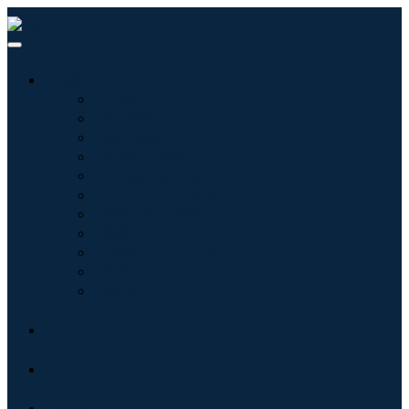
産業:
情報技術
健康管理
機械設備
自動車と輸送
食べ物と飲み物
エネルギーと電力
航空宇宙と防衛
農業
化学薬品および材料
建築
消費財
ブログ
について
接触