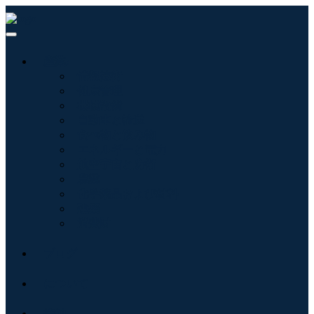
産業:
情報技術
健康管理
機械設備
自動車と輸送
食べ物と飲み物
エネルギーと電力
航空宇宙と防衛
農業
化学薬品および材料
建築
消費財
ブログ
について
接触