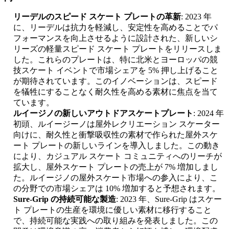
リーデルのスピード スケート プレートの革新
: 2023 年
に、リーデルは抗力を軽減し、安定性を高めることでパ
フォーマンスを向上させるように設計された、新しいシ
リーズの軽量スピード スケート プレートをリリースしま
した。これらのプレートは、特に北米とヨーロッパの競
技スケート イベントで市場シェアを 5% 押し上げること
が期待されています。このイノベーションは、スピード
を犠牲にすることなく耐久性を高める素材に焦点を当て
ています。
ルイージノの新しいアウトドアスケートプレート
: 2024 年
初頭、ルイージーノは屋外レクリエーション スケーター
向けに、耐久性と衝撃吸収性の素材で作られた屋外スケ
ート プレートの新しいラインを導入しました。この動き
により、カジュアル スケート コミュニティへのリーチが
拡大し、屋外スケート プレートの売上が 7% 増加しまし
た。ルイージノの屋外スケート市場への参入により、こ
の分野での市場シェアは 10% 増加すると予想されます。
Sure-Grip の持続可能な製造
: 2023 年、Sure-Grip はスケー
ト プレートの生産を環境に優しい素材に移行すること
で、持続可能な実践への取り組みを発表しました。この