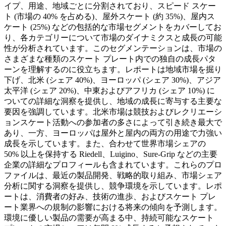
イプ、用途、地域ごとに分割されており、スピード スケー
ト (市場の 40% を占める)、屋外スケート (約 35%)、屋内ス
ケート (25%) などの包括的な市場セグメントをカバーしてお
り、各カテゴリーについて市場のダイナミクスと成長の可能
性が分析されています。このセグメンテーションは、市場の
さまざまな種類のスケート プレート内での独自の成長パタ
ーンを理解するのに役立ちます。レポートは地域市場を掘り
下げ、北米 (シェア 40%)、ヨーロッパ (シェア 30%)、アジア
太平洋 (シェア 20%)、中東およびアフリカ (シェア 10%) に
ついての詳細な洞察を提供し、地域の成長に寄与する主要な
要因を強調しています。北米市場は競技およびレクリエーシ
ョンスケート活動への参加者の多さによって引き続き最大で
あり、一方、ヨーロッパは屋外と屋内の両方の用途で力強い
成長を示しています。また、合わせて世界市場シェアの
50% 以上を保持する Riedell、Luigino、Sure-Grip などの主要
企業の詳細なプロフィールも含まれています。これらのプロ
ファイルは、最近の製品開発、戦略的取り組み、市場シェア
分析に関する洞察を提供し、競争環境を示しています。レポ
ートは、消費者の好み、技術の進歩、およびスケート プレ
ート業界への規制の影響における将来の傾向を予測します。
環境に優しい製品の需要が高まる中、持続可能なスケート