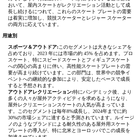
おいて、屋内スケートがレクリエーション活動として成
長し続けるにつれて、これらのスケート プレートの需要
は着実に増加し、競技スケーターとレジャー スケーター
の両方に応えています。
用途別
スポーツ＆アウトドア
:
このセグメントは大きなシェアを
占めており、2023 年には市場の約 45% を占めます。プロ
スケート、特にスピードスケートとフィギュアスケート
への関心の高まりに伴い、高性能スケートプレートの需
要が高まり続けています。この部門は、世界中の競争イ
ベントへの継続的な参加により、安定したペースで成長
すると予想されます。
アウトドアレクリエーション
:
特にパンデミック後、より
多くの人々が屋外アクティビティを求めるようになり、
屋外レクリエーションスケートの人気が高まっていま
す。このセグメントは毎年8%成長し、2024年までに約
30%の市場シェアに達すると予測されています。ルイージ
ノのようなブランドによる耐久性のある屋外用スケート
プレートの導入が、特に北米とヨーロッパでこの成長を
加速させています。