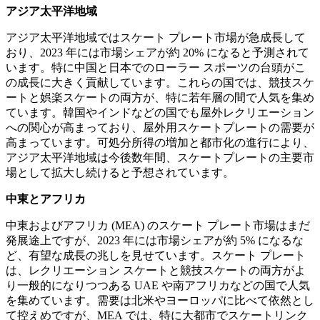
アジア太平洋地域
アジア太平洋地域ではスケート プレート市場が急成長して
おり、2023 年には市場シェアが約 20% になると予測されて
います。特に中国と日本でのローラー スポーツの台頭がこ
の成長に大きく貢献しています。これらの国では、競技スケ
ートと娯楽スケートの両方が、特に若年層の間で人気を集め
ています。韓国やインドなどの国でも屋外レクリエーション
への関心が高まっており、屋外用スケートプレートの需要が
高まっています。可処分所得の増加と都市化の進行により、
アジア太平洋地域は今後数年間、スケートプレートの主要市
場として拡大し続けると予想されています。
中東とアフリカ
中東およびアフリカ (MEA) のスケート プレート市場はまだ
発展途上ですが、2023 年には市場シェアが約 5% になるな
ど、有望な成長の兆しを見せています。スケート プレート
は、レクリエーション スケートと競技スケートの両方がよ
り一般的になりつつある UAE や南アフリカなどの国で人気
を集めています。需要は北米やヨーロッパに比べて依然とし
て控えめですが、MEA では、特に大都市でスケートリンク