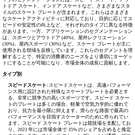
トドア スケート、インドア スケートなど、さまざまなスタ
イルのスケート プレートが含まれます。これらはさまざま
なスケートアクティビティに対応しており、目的に応じてス
ピードや安定性の向上など、それぞれのタイプに異なる特徴
があります。一方、アプリケーションのセグメンテーション
は、スポーツとアウトドア (40%)、屋外レクリエーション
(30%)、屋内スポーツ (30%) など、スケート プレートが主に
使用される領域を反映しています。これらのセグメントを理
解することで、特定の消費者のニーズをより適切にターゲッ
トにすることが可能になり、市場全体の成長に貢献します。
タイプ別
スピードスケート
: スピードスケートは、高速パフォーマ
ンス用に設計された特殊なスケートプレートを必要とす
る、非常に競争力の高いスポーツです。スピード スケー
トのプレートは多くの場合、軽量で空気力学的に優れて
おり、抗力を最小限に抑えます。滑らかな路面で最高の
パフォーマンスを目指すスケーターのために作られてい
ます。スピード スケート プレートは競技場を支配してお
り、2023 年には市場全体で 35% のシェアを占めると推定