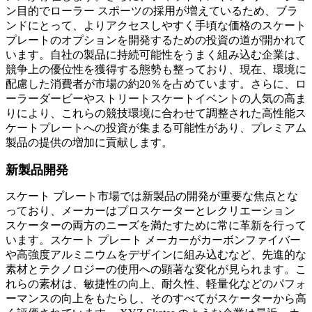
ン目的でローラー スポーツの採用が増えているため、ブラ
ンドにとって、よりアクセスしやすく手頃な価格のスケート
プレートのオプションを開発するための投資の道が開かれて
います。自社の製品に持続可能性をうまく組み込む企業は、
競争上の優位性を獲得する態勢も整っており、現在、環境に
配慮した消費者が市場の約20％を占めています。さらに、ロ
ーラーダービーやストリートスケートイベントの人気の高ま
りにより、これらの競技環境に合わせて調整された高性能ス
ケートプレートへの投資が集まる可能性があり、プレミアム
製品の提供の増加に貢献します。
新製品開発
スケート プレート市場では新製品の開発が重要な焦点とな
っており、メーカーはプロスケーターとレクリエーション
スケーターの両方のニーズを満たすために常に革新を行って
います。スケート プレート メーカーがカーボンファイバー
や高強度アルミニウムをデザインに組み込むなど、先進的な
素材とテクノロジーの使用への顕著な変化が見られます。こ
れらの素材は、敏捷性の向上、耐久性、軽量化などのパフォ
ーマンスの向上をもたらし、そのすべてがスケーターから高