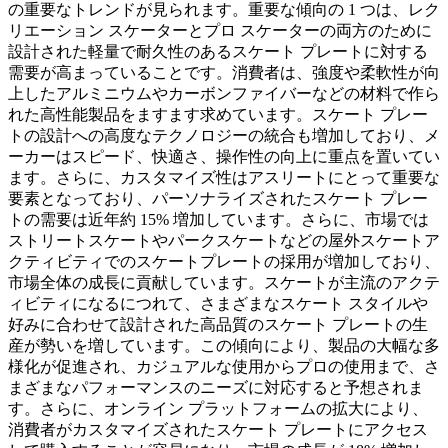
の重要なトレンドが見られます。重要な傾向の 1 つは、レク
リエーション スケーターとプロ スケーターの両方のために
設計された軽量で耐久性のあるスケート プレートに対する
需要が高まっていることです。消費者は、強度や柔軟性が向
上したアルミニウムやカーボンファイバーなどの材料で作ら
れた高性能製品をますます求めています。スケート プレー
トの設計への高度なテクノロジーの統合も増加しており、メ
ーカーはスピード、快適さ、操作性の向上に重点を置いてい
ます。さらに、カスタマイズ性はアスリートにとって重要な
要素となっており、パーソナライズされたスケート プレー
トの需要は近年約 15% 増加しています。さらに、市場では
ストリートスケートやパークスケートなどの屋外スケートア
クティビティでのスケートプレートの採用が増加しており、
市場全体の成長に貢献しています。スケートが主流のアクテ
ィビティになるにつれて、さまざまなスケート スタイルや
好みに合わせて設計された高品質のスケート プレートの生
産が勢いを増しています。この傾向により、製品の大幅な多
様化が促進され、カジュアルな使用からプロの使用まで、さ
まざまなパフォーマンスのニーズに対応すると予想されま
す。さらに、オンライン プラットフォームの拡大により、
消費者がカスタマイズされたスケート プレートにアクセス