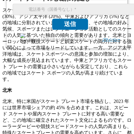
スケート プレート市場は地理的に、北米 (45%)、ヨーロッパ
(30%)、アジア太平洋 (20%)、中東およびアフリカ (5%) など
の地域に分割されています。各地域には、その地域の好み、
送信
気候、スポーツまたはレクリエーション活動としてのスケー
トの人気に基づいた独自の傾向と需要があります。北米とヨ
お客様の個人情報の完全な機密保持をお約束いたします.
プライバシー
ーロッパは、競技スケートと娯楽スケートの両方に対する強
い関心によって市場をリードしています。一方、アジア太平
洋地域は、スケートスポーツへの意識と参加の増加により、
大幅な成長が見込まれています。中東とアフリカでもスケー
ト プレートの需要は小さいながらも安定しており、これら
の地域ではスケート スポーツの人気が高まり続けていま
す。
北米
北米、特に米国がスケート プレート市場を独占し、2023 年
には世界市場シェアの約 45% を占めます。これは、スピー
ド スケートや屋内スケート プレートに対する高い需要な
ど、この地域に確立されたスケート文化によるものです。ロ
ーラーダービーや競技スピードスケートの人気の高まりも、
特殊なスケートプレートの需要を高めています。さらに、都