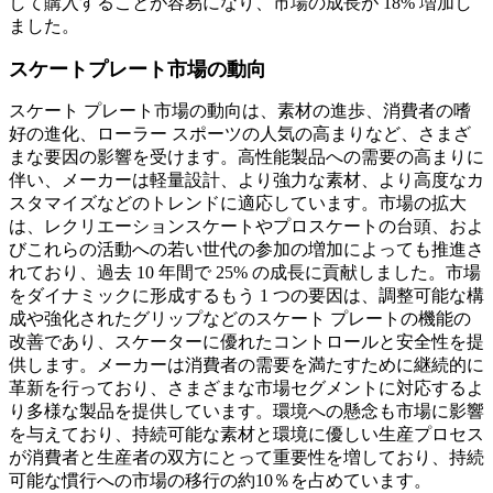
して購入することが容易になり、市場の成長が 18% 増加し
ました。
スケートプレート市場の動向
スケート プレート市場の動向は、素材の進歩、消費者の嗜
好の進化、ローラー スポーツの人気の高まりなど、さまざ
まな要因の影響を受けます。高性能製品への需要の高まりに
伴い、メーカーは軽量設計、より強力な素材、より高度なカ
スタマイズなどのトレンドに適応しています。市場の拡大
は、レクリエーションスケートやプロスケートの台頭、およ
びこれらの活動への若い世代の参加の増加によっても推進さ
れており、過去 10 年間で 25% の成長に貢献しました。市場
をダイナミックに形成するもう 1 つの要因は、調整可能な構
成や強化されたグリップなどのスケート プレートの機能の
改善であり、スケーターに優れたコントロールと安全性を提
供します。メーカーは消費者の需要を満たすために継続的に
革新を行っており、さまざまな市場セグメントに対応するよ
り多様な製品を提供しています。環境への懸念も市場に影響
を与えており、持続可能な素材と環境に優しい生産プロセス
が消費者と生産者の双方にとって重要性を増しており、持続
可能な慣行への市場の移行の約10％を占めています。