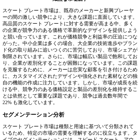
スケート プレート市場は、既存のメーカーと新興プレーヤ
ーの間の激しい競争により、大きな課題に直面しています。
高品質のスケート プレートに対する需要が高まる中、多く
の企業が競争力のある価格で革新的なデザインを提供しよう
と競い合っています。これが価格競争と利益率の圧迫につな
がった。中小企業は多くの場合、大企業の技術進歩やブラン
ド化の取り組みに追いつくのに苦労しており、市場シェアが
制限されています。さらに、市場は幅広い製品で飽和してお
り、企業が差別化することが困難になっています。この課題
を克服するために、メーカーは忠実な顧客を引き付けるため
に、カスタマイズされたデザインや強化された素材などの独
自の機能の作成に注力しています。しかし、市場が成長を続
ける中、競争力のある価格設定と製品の差別化を維持するこ
とは依然として重要な課題であり、競争は過去数年間で
22% も激化しています。
セグメンテーション分析
スケート プレート市場は種類と用途に基づいて分類されて
いるため、特定の市場の需要を理解するのに役立ちます。タ
イプのセグメンテーションには、スピード スケート、アウ