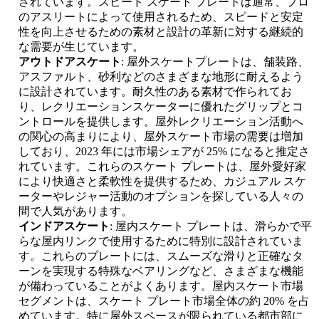
されています。スピード スケート プレートは通常、プロ
のアスリートによって使用されるため、スピードと安定
性を向上させるための素材と設計の革新に対する継続的
な需要が生じています。
アウトドアスケート
: 屋外スケートプレートは、舗装路、
アスファルト、砂利などのさまざまな地形に耐えるよう
に設計されています。耐久性のある素材で作られてお
り、レクリエーションスケーターに優れたグリップとコ
ントロールを提供します。屋外レクリエーション活動へ
の関心の高まりにより、屋外スケート市場の需要は増加
しており、2023 年には市場シェアが 25% になると推定さ
れています。これらのスケート プレートは、屋外愛好家
により快適さと柔軟性を提供するため、カジュアル スケ
ーターやレジャー活動のオプションを探している人々の
間で人気があります。
インドアスケート
: 屋内スケート プレートは、滑らかで平
らな屋内リンクで使用するために特別に設計されていま
す。これらのプレートには、スムーズな滑りと正確なタ
ーンを実現する特殊なベアリングなど、さまざまな機能
が備わっていることがよくあります。屋内スケート市場
セグメントは、スケート プレート市場全体の約 20% を占
めています。特に屋外スペースが限られている都市部に