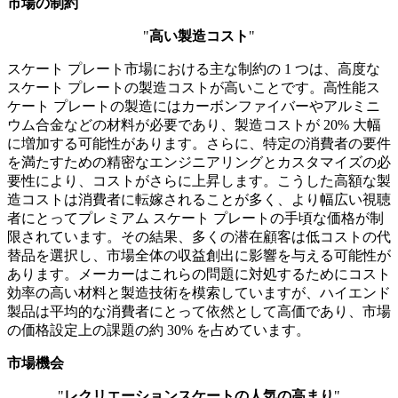
市場の制約
"
高い製造コスト
"
スケート プレート市場における主な制約の 1 つは、高度な
スケート プレートの製造コストが高いことです。高性能ス
ケート プレートの製造にはカーボンファイバーやアルミニ
ウム合金などの材料が必要であり、製造コストが 20% 大幅
に増加する可能性があります。さらに、特定の消費者の要件
を満たすための精密なエンジニアリングとカスタマイズの必
要性により、コストがさらに上昇します。こうした高額な製
造コストは消費者に転嫁されることが多く、より幅広い視聴
者にとってプレミアム スケート プレートの手頃な価格が制
限されています。その結果、多くの潜在顧客は低コストの代
替品を選択し、市場全体の収益創出に影響を与える可能性が
あります。メーカーはこれらの問題に対処するためにコスト
効率の高い材料と製造技術を模索していますが、ハイエンド
製品は平均的な消費者にとって依然として高価であり、市場
の価格設定上の課題の約 30% を占めています。
市場機会
"
レクリエーションスケートの人気の高まり
"