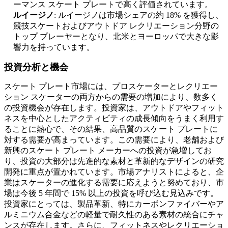
ーマンス スケート プレートで高く評価されています。
ルイージノ
: ルイージノは市場シェアの約 18% を獲得し、
競技スケートおよびアウトドア レクリエーション分野の
トップ プレーヤーとなり、北米とヨーロッパで大きな影
響力を持っています。
投資分析と機会
スケート プレート市場には、プロスケーターとレクリエー
ション スケーターの両方からの需要の増加により、数多く
の投資機会が存在します。投資家は、アウトドアやフィット
ネスを中心としたアクティビティの成長傾向をうまく利用す
ることに熱心で、その結果、高品質のスケート プレートに
対する需要が高まっています。この需要により、老舗および
新興のスケート プレート メーカーへの投資が急増してお
り、投資の大部分は先進的な素材と革新的なデザインの研究
開発に重点が置かれています。市場アナリストによると、企
業はスケーターの進化する需要に応えようと努めており、市
場は今後 5 年間で 15% 以上の投資を呼び込む見込みです。
投資家にとっては、製品革新、特にカーボンファイバーやア
ルミニウム合金などの軽量で耐久性のある素材の統合にチャ
ンスが存在します。さらに、フィットネスやレクリエーショ