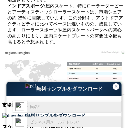
インドアスポーツ
:
屋内スケート、特にローラーダービー
とアーティスティックローラースケートは、市場シェア
の約 25% に貢献しています。この分野も、アウトドアア
クティビティに比べてペースは遅いものの、成長してい
ます。ローラースポーツや屋内スケートパークへの関心
の高まりにより、屋内スケートプレートの需要は今後も
高まると予想されます。
XX
XX%
XX
XX%
XX
XX%
XX
XX%
×
無料サンプルをダウンロード
市場規模
と
成長動向
に関する包括的な洞察を取得
無料サンプルをダウンロード
スケート プレートの地域別の見通し