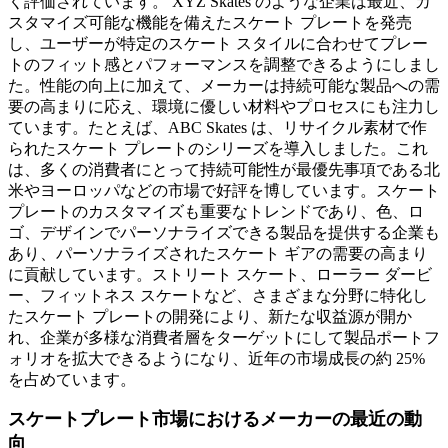
く評価されています。 XYZ Skates のような企業は最近、カ
スタマイズ可能な機能を備えたスケート プレートを発売
し、ユーザーが特定のスケート スタイルに合わせてプレー
トのフィット感とパフォーマンスを調整できるようにしまし
た。性能の向上に加えて、メーカーは持続可能な製品への需
要の高まりに応え、環境に優しい材料やプロセスにも注力し
ています。たとえば、ABC Skates は、リサイクル素材で作
られたスケート プレートのシリーズを導入しました。これ
は、多くの消費者にとって持続可能性が最優先事項である北
米やヨーロッパなどの市場で好評を博しています。スケート
プレートのカスタマイズも重要なトレンドであり、色、ロ
ゴ、デザインでパーソナライズできる製品を提供する企業も
あり、パーソナライズされたスケート ギアの需要の高まり
に貢献しています。ストリート スケート、ローラー ダービ
ー、フィットネス スケートなど、さまざまな分野に特化し
たスケート プレートの開発により、新たな収益源が開か
れ、企業が多様な消費者層をターゲットにして製品ポートフ
ォリオを拡大できるようになり、近年の市場成長の約 25%
を占めています。
スケートプレート市場におけるメーカーの最近の動
向