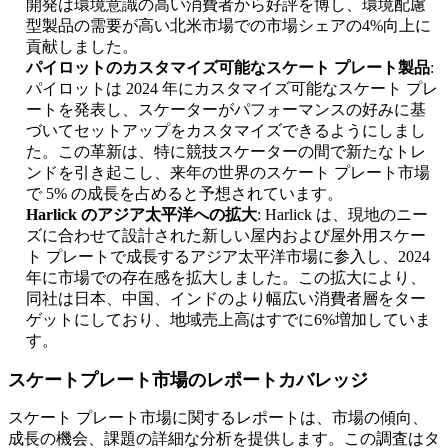
開発は環境意識の高い消費者から好評を博し、環境配慮
型製品の需要が高い北米市場での市場シェアの4%向上に
貢献しました。
パイロットのカスタマイズ可能なスケート プレート製品
:
パイロットは 2024 年にカスタマイズ可能なスケート プレ
ートを発表し、スケーターがパフォーマンスの好みに基
づいてセットアップをカスタマイズできるようにしまし
た。この革新は、特に競技スケーターの間で新たなトレ
ンドを引き起こし、来年の世界のスケート プレート市場
で 5% の成長を占めると予想されています。
Harlick のアジア太平洋への拡大
: Harlick は、現地のニー
ズに合わせて設計された新しい屋内および屋外用スケー
ト プレートで成長するアジア太平洋市場に参入し、2024
年に市場での存在感を拡大しました。この拡大により、
同社は日本、中国、インドのより幅広い消費者層をター
ゲットにしており、地域売上高はすでに6%増加していま
す。
スケートプレート市場のレポートカバレッジ
スケート プレート市場に関するレポートは、市場の傾向、
成長の機会、課題の詳細な分析を提供します。この調査はタ