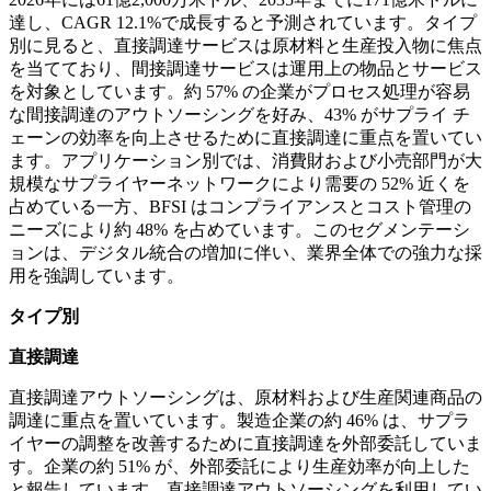
達し、CAGR 12.1%で成長すると予測されています。タイプ
別に見ると、直接調達サービスは原材料と生産投入物に焦点
を当てており、間接調達サービスは運用上の物品とサービス
を対象としています。約 57% の企業がプロセス処理が容易
な間接調達のアウトソーシングを好み、43% がサプライ チ
ェーンの効率を向上させるために直接調達に重点を置いてい
ます。アプリケーション別では、消費財および小売部門が大
規模なサプライヤーネットワークにより需要の 52% 近くを
占めている一方、BFSI はコンプライアンスとコスト管理の
ニーズにより約 48% を占めています。このセグメンテーシ
ョンは、デジタル統合の増加に伴い、業界全体での強力な採
用を強調しています。
タイプ別
直接調達
直接調達アウトソーシングは、原材料および生産関連商品の
調達に重点を置いています。製造企業の約 46% は、サプラ
イヤーの調整を改善するために直接調達を外部委託していま
す。企業の約 51% が、外部委託により生産効率が向上した
と報告しています。直接調達アウトソーシングを利用してい