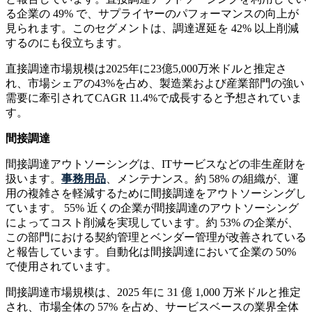
る企業の 49% で、サプライヤーのパフォーマンスの向上が
見られます。このセグメントは、調達遅延を 42% 以上削減
するのにも役立ちます。
直接調達市場規模は2025年に23億5,000万米ドルと推定さ
れ、市場シェアの43%を占め、製造業および産業部門の強い
需要に牽引されてCAGR 11.4%で成長すると予想されていま
す。
間接調達
間接調達アウトソーシングは、ITサービスなどの非生産財を
扱います。
事務用品
、メンテナンス。約 58% の組織が、運
用の複雑さを軽減するために間接調達をアウトソーシングし
ています。 55% 近くの企業が間接調達のアウトソーシング
によってコスト削減を実現しています。約 53% の企業が、
この部門における契約管理とベンダー管理が改善されている
と報告しています。自動化は間接調達において企業の 50%
で使用されています。
間接調達市場規模は、2025 年に 31 億 1,000 万米ドルと推定
され、市場全体の 57% を占め、サービスベースの業界全体