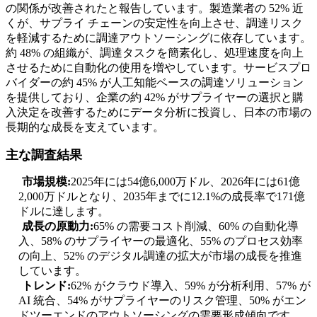
の関係が改善されたと報告しています。製造業者の 52% 近
くが、サプライ チェーンの安定性を向上させ、調達リスク
を軽減するために調達アウトソーシングに依存しています。
約 48% の組織が、調達タスクを簡素化し、処理速度を向上
させるために自動化の使用を増やしています。サービスプロ
バイダーの約 45% が人工知能ベースの調達ソリューション
を提供しており、企業の約 42% がサプライヤーの選択と購
入決定を改善するためにデータ分析に投資し、日本の市場の
長期的な成長を支えています。
主な調査結果
市場規模:
2025年には54億6,000万ドル、2026年には61億
2,000万ドルとなり、2035年までに12.1%の成長率で171億
ドルに達します。
成長の原動力:
65% の需要コスト削減、60% の自動化導
入、58% のサプライヤーの最適化、55% のプロセス効率
の向上、52% のデジタル調達の拡大が市場の成長を推進
しています。
トレンド:
62% がクラウド導入、59% が分析利用、57% が
AI 統合、54% がサプライヤーのリスク管理、50% がエン
ドツーエンドのアウトソーシングの需要形成傾向です。