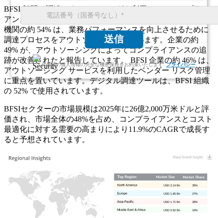
BFSI 部門は調達アウトソーシングを利用して、コンプライ
アンス、ベンダー契約、コスト効率を管理しています。金融
機関の約 54% は、業務パフォーマンスを向上させるために
送信
調達プロセスをアウトソーシングしています。企業の約
49% が、アウトソーシングによってコンプライアンスの追
跡が改善されたと報告しています。 BFSI 企業の約 46% は、
お客様の個人情報の完全な機密保持をお約束いたします.
プライバシー
アウトソーシング サービスを利用したベンダー リスク管理
に重点を置いています。デジタル調達ツールは、BFSI 組織
の 52% で使用されています。
BFSIセクターの市場規模は2025年に26億2,000万米ドルと評
価され、市場全体の48%を占め、コンプライアンスとコスト
最適化に対する需要の高まりにより11.9%のCAGRで成長す
ると予想されています。
USD 2.14 Bn
35%
USD 1.65 Bn
27%
USD 1.71 Bn
28%
USD 0.62 Bn
10%