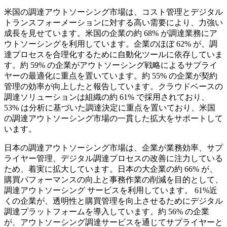
米国の調達アウトソーシング市場は、コスト管理とデジタル
トランスフォーメーションに対する高い需要により、力強い
成長を見せています。米国の企業の約 68% が調達業務にア
ウトソーシングを利用しています。企業のほぼ 62% が、調
達プロセスを合理化するために自動化ツールに依存していま
す。約 59% の企業がアウトソーシング戦略によるサプライ
ヤーの最適化に重点を置いています。約 55% の企業が契約
管理の効率が向上したと報告しています。クラウドベースの
調達ソリューションは組織の約 61% で採用されており、
53% は分析に基づいた調達決定に重点を置いており、米国
の調達アウトソーシング市場の一貫した拡大をサポートして
います。
日本の調達アウトソーシング市場は、企業が業務効率、サプ
ライヤー管理、デジタル調達プロセスの改善に注力している
ため、着実に拡大しています。日本の大企業の約 66% が、
購買パフォーマンスの向上と事務作業の削減を目的として、
調達アウトソーシング サービスを利用しています。 61%近
くの企業が、透明性と購買管理を向上させるためにデジタル
調達プラットフォームを導入しています。約 56% の企業
が、アウトソーシング調達サービスを通じてサプライヤーと