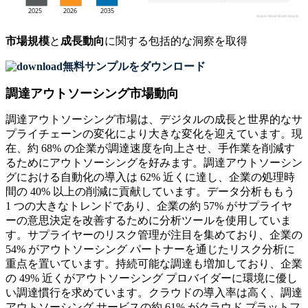
市場規模
と
成長動向
に関する包括的な洞察を取得
無料サンプルをダウンロード
調達アウトソーシング市場動向
調達アウトソーシング市場は、デジタルの成長と世界的なサ
プライチェーンの変化により大きな変化を迎えています。現
在、約 68% の企業が調達速度を向上させ、手作業を削減す
るためにアウトソーシングを好みます。調達アウトソーシン
グにおける自動化の導入は 62% 近くに達し、企業の処理時
間の 40% 以上の削減に貢献しています。データ分析ももう
1 つの大きなトレンドであり、企業の約 57% がサプライヤ
ーの意思決定を改善するために分析ツールを使用していま
す。サプライヤーのリスク管理が注目を集めており、企業の
54% がアウトソーシング パートナーを通じたリスク分析に
重点を置いています。持続可能な調達も増加しており、企業
の 49% 近くがアウトソーシング プロバイダーに環境に優し
い調達慣行を求めています。クラウドの導入率は高く、調達
アウトソーシング サービスの約 61% がクラウド プラットフ