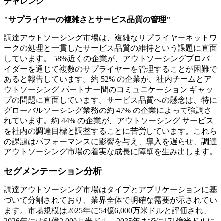
チャレンジ
"サプライヤーの複雑さとサービス品質の管理"
調達アウトソーシング市場は、複雑なサプライヤーネットワ
ークの処理と一貫したサービス品質の維持という課題に直面
しています。 58%近くの企業が、アウトソーシングプロバ
イダーを通じて複数のサプライヤーを管理することが困難で
あると報告しています。約 52% の企業が、社内チームとア
ウトソーシング パートナー間のコミュニケーション ギャッ
プの問題に直面しています。サービス品質への懸念は、特に
グローバルソーシング業務の約 47% の企業によって強調さ
れています。約 44% の企業が、アウトソーシング サービス
を社内の調達目標と調整することに苦労しています。これら
の課題はパフォーマンスに影響を与え、導入を遅らせ、調達
アウトソーシング市場の着実な成長に障壁を生み出します。
セグメンテーション分析
調達アウトソーシング市場はタイプとアプリケーションに基
づいて分割されており、業界全体で明確な需要が示されてい
ます。市場規模は2025年に54億6,000万米ドルと評価され、
2026年には61億2,000万米ドル、2035年までに171億米ドルに