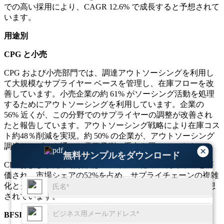
での高い採用により、CAGR 12.6% で成長すると予想されて
います。
用途別
CPG と小売
CPG および小売部門では、調達アウトソーシングを利用し
て大規模なサプライヤー ベースを管理し、在庫フローを改
善しています。小売企業の約 61% がソーシング活動を処理
するためにアウトソーシングを利用しています。企業の
56% 近くが、この分野でのサプライヤーの調整が改善され
たと報告しています。アウトソーシング戦略により在庫コス
ト約48％削減を実現。約 50% の企業が、アウトソーシング
調達サービスを通じた需要予測に重点を置いています。
×
無料サンプルをダウンロード
CPGおよび小売市場規模は2025年に28億4,000万米ドルと評
価され、市場シェアの52%を占め、サプライチェーンの複雑
化とグローバル調達により12.3%のCAGRで成長すると予想
されています。
BFSIセクター