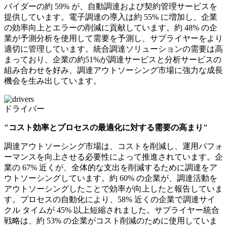
バイダーの約 59% が、自動調達および契約管理サービスを
提供しています。電子調達の導入は約 55% に増加し、企業
の効率向上とエラーの削減に貢献しています。約 48% の企
業が予測分析を使用して需要を予測し、サプライヤーをより
適切に管理しています。統合調達ソリューションの需要は高
まっており、企業の約51%が調達サービスと分析サービスの
組み合わせを好み、調達アウトソーシング市場に強力な成長
機会を生み出しています。
ドライバー
"コスト効率とプロセスの最適化に対する需要の高まり"
調達アウトソーシング市場は、コストを削減し、運用パフォ
ーマンスを向上させる必要性によって推進されています。企
業の 67% 近くが、全体的な支出を削減するために調達をア
ウトソーシングしています。約 60% の企業が、調達活動を
アウトソーシングしたことで効率が向上したと報告していま
す。プロセスの自動化により、58% 近くの企業で調達サイ
クル タイムが 45% 以上短縮されました。サプライヤー統合
戦略は、約 53% の企業がコスト削減のために使用していま