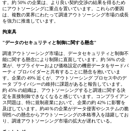
す。約 50% の企業は、より良い契約交渉の結果を得るため
にアウトソーシングに重点を置いています。これらの要因
は、複数の業界にわたって調達アウトソーシング市場の成長
を強力に推進しています。
拘束具
"データのセキュリティと制御に関する懸念"
調達アウトソーシング市場は、データセキュリティと制御不
能に関する懸念により制限に直面しています。約 56% の企
業が、サプライヤーおよび価格設定の機密データをサードパ
ーティ プロバイダーと共有することに懸念を抱いていま
す。企業の 49% 近くが、アウトソーシング プロセス中のデ
ータ プライバシーの維持に課題があると報告しています。
約 45% の組織は、アウトソーシングすると調達に関する決
定を直接制御できなくなると感じています。コンプライアン
ス問題は、特に規制産業において、企業の約 42% に影響を
及ぼしています。約40％の企業がデータ侵害やシステムの脆
弱性への懸念からアウトソーシングの本格導入を躊躇してお
り、調達アウトソーシング市場の拡大が遅れている。