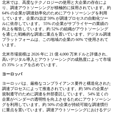
北米では、高度なテクノロジーの使用と大企業の存在によ
り、調達アウトソーシングが積極的に採用されています。約
64% の企業が調達効率化のためにアウトソーシングを利用
しています。企業のほぼ 59% が調達プロセスの自動化ツー
ルに依存しています。 55% の企業がサプライヤーの業績の
向上を報告しています。約 52% の組織がアウトソーシング
を通じた戦略的な調達に重点を置いています。デジタル調達
プラットフォームは、この地域の企業の 60% で使用されて
います。
北米市場規模は 2026 年に 21 億 4,000 万米ドルと評価され、
高いデジタル導入とアウトソーシングの成熟度によって市場
の 35% シェアを占めています。
ヨーロッパ
ヨーロッパは、厳格なコンプライアンス要件と構造化された
調達プロセスによって推進されています。約 58% の企業が
規制遵守のために調達を外部委託しています。 54% 近くの
企業がベンダーの透明性を向上させるためにアウトソーシン
グを利用しています。約 50% の企業が持続可能な調達慣行
に重点を置いています。調達アウトソーシングにおけるデジ