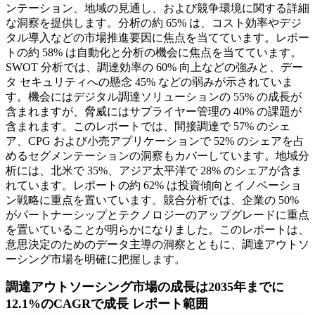
ンテーション、地域の見通し、および競争環境に関する詳細
な洞察を提供します。分析の約 65% は、コスト効率やデジ
タル導入などの市場推進要因に焦点を当てています。レポー
トの約 58% は自動化と分析の機会に焦点を当てています。
SWOT 分析では、調達効率の 60% 向上などの強みと、デー
タ セキュリティへの懸念 45% などの弱みが示されていま
す。機会にはデジタル調達ソリューションの 55% の成長が
含まれますが、脅威にはサプライヤー管理の 40% の課題が
含まれます。このレポートでは、間接調達で 57% のシェ
ア、CPG および小売アプリケーションで 52% のシェアを占
めるセグメンテーションの洞察もカバーしています。地域分
析には、北米で 35%、アジア太平洋で 28% のシェアが含ま
れています。レポートの約 62% は投資傾向とイノベーショ
ン戦略に重点を置いています。競合分析では、企業の 50%
がパートナーシップとテクノロジーのアップグレードに重点
を置いていることが明らかになりました。このレポートは、
意思決定のためのデータ主導の洞察とともに、調達アウトソ
ーシング市場を明確に把握します。
調達アウトソーシング市場の成長は2035年までに
12.1%のCAGRで成長 レポート範囲