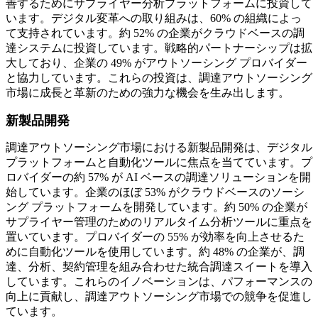
善するためにサプライヤー分析プラットフォームに投資して
います。デジタル変革への取り組みは、60% の組織によっ
て支持されています。約 52% の企業がクラウドベースの調
達システムに投資しています。戦略的パートナーシップは拡
大しており、企業の 49% がアウトソーシング プロバイダー
と協力しています。これらの投資は、調達アウトソーシング
市場に成長と革新のための強力な機会を生み出します。
新製品開発
調達アウトソーシング市場における新製品開発は、デジタル
プラットフォームと自動化ツールに焦点を当てています。プ
ロバイダーの約 57% が AI ベースの調達ソリューションを開
始しています。企業のほぼ 53% がクラウドベースのソーシ
ング プラットフォームを開発しています。約 50% の企業が
サプライヤー管理のためのリアルタイム分析ツールに重点を
置いています。プロバイダーの 55% が効率を向上させるた
めに自動化ツールを使用しています。約 48% の企業が、調
達、分析、契約管理を組み合わせた統合調達スイートを導入
しています。これらのイノベーションは、パフォーマンスの
向上に貢献し、調達アウトソーシング市場での競争を促進し
ています。