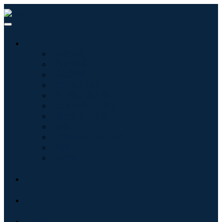
産業:
情報技術
健康管理
機械設備
自動車と輸送
食べ物と飲み物
エネルギーと電力
航空宇宙と防衛
農業
化学薬品および材料
建築
消費財
ブログ
について
接触