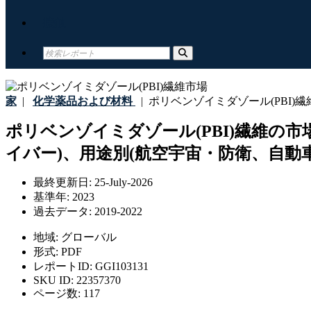
接触
家
|
化学薬品および材料
|
ポリベンゾイミダゾール(PBI)繊
ポリベンゾイミダゾール(PBI)繊維の
イバー)、用途別(航空宇宙・防衛、自動
最終更新日:
25-July-2026
基準年:
2023
過去データ:
2019-2022
地域:
グローバル
形式:
PDF
レポートID:
GGI103131
SKU ID:
22357370
ページ数:
117