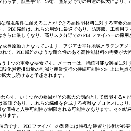
かわらず、航空宇宙、防衛、産業分野での用途の拡大により、
は、極端な環境条件に耐えることができる高性能材料に対する需要
。 PBI 繊維はこれらの用途に最適であり、防護服、工業用
さらに厳しくなり、高リスク分野での PBI ファイバーの採用
な成長原動力となっています。アジア太平洋地域とラテンアメ
れて、PBI 繊維のような耐久性のある高性能材料の需要が大
るもう 1 つの重要な要素です。メーカーは、持続可能な製品に
二酸化炭素排出量の削減と産業慣行の持続可能性の向上に焦点
場は拡大し続けると予想されます。
かかわらず、いくつかの要因がその拡大の制約として機能する可能性
材料は高価であり、これらの繊維を合成する複雑なプロセスによ
手頃な価格と入手可能性が制限される可能性があります。その
あります。
の課題です。 PBI ファイバーの製造には特殊な装置と技術が