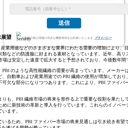
送信
来展望
お客様の個人情報の完全な機密保持をお約束いたします.
プライバシー
宇宙、産業用途などのさまざまな業界にわたる需要の増加により、目
類などの防護服に好まれる素材となっています。近年、高リス
世界市場は安定した速度で拡大すると予想されており、今後数年
PBI のような高性能繊維の需要が高まっています。メーカーは
自動車および産業用途での PBI 繊維の使用が増加しており
可欠な部分になりつつあります。これにより、PBI ファイ
りも、PBI 繊維市場の将来を形作る上で重要な役割を果た
するために新技術の革新と導入を行っています。これらのイノベ
ています。
いるため、PBI ファイバー市場の将来見通しは引き続き有
成長を遂げる態勢が整っています。