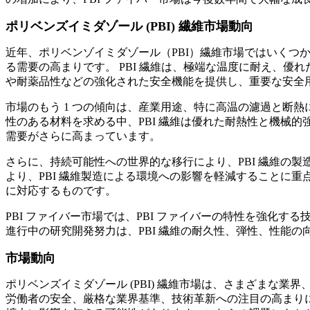
ポリベンズイミダゾール (PBI) 繊維市場動向
近年、ポリベンゾイミダゾール（PBI）繊維市場ではいくつ
る需要の高まりです。 PBI 繊維は、極端な温度に耐え、
や耐薬品性などの強化された安全機能を提供し、重要な安全
市場のもう 1 つの傾向は、産業用途、特に高温の濾過と断熱
性のある材料を求める中、PBI 繊維は優れた耐熱性と機械
需要がさらに高まっています。
さらに、持続可能性への世界的な移行により、PBI 繊維の
より、PBI 繊維製造による環境への影響を軽減することに
に対応するものです。
PBI ファイバー市場では、PBI ファイバーの特性を強化
進行中の研究開発努力は、PBI 繊維の耐久性、弾性、性能
市場動向
ポリベンズイミダゾール (PBI) 繊維市場は、さまざま
労働者の安全、厳格な業界基準、技術革新への注目の高まり