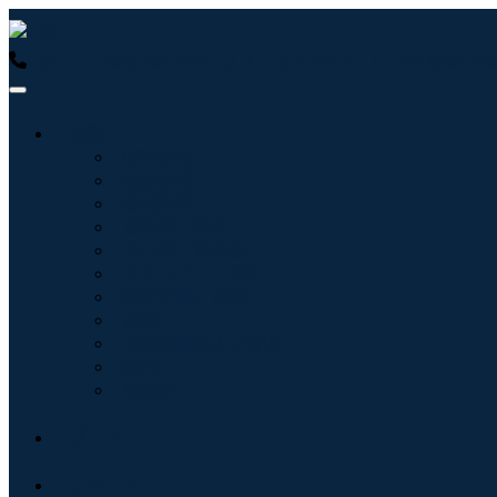
USA : +1 (855) 467-7775 (フリーダイヤル)
UK : +44 8085 
産業:
情報技術
健康管理
機械設備
自動車と輸送
食べ物と飲み物
エネルギーと電力
航空宇宙と防衛
農業
化学薬品および材料
建築
消費財
ブログ
について