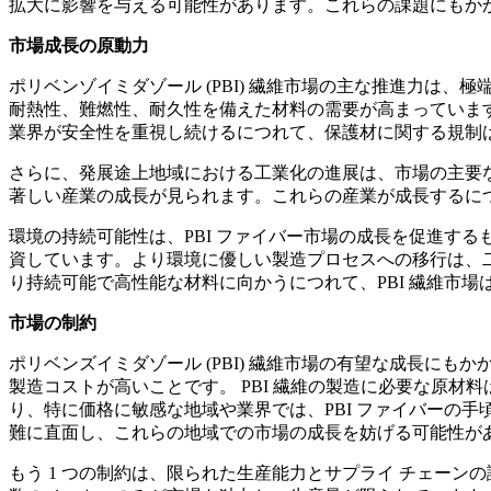
拡大に影響を与える可能性があります。これらの課題にもか
市場成長の原動力
ポリベンゾイミダゾール (PBI) 繊維市場の主な推進力
耐熱性、難燃性、耐久性を備えた材料の需要が高まっています
業界が安全性を重視し続けるにつれて、保護材に関する規制は
さらに、発展途上地域における工業化の進展は、市場の主要
著しい産業の成長が見られます。これらの産業が成長するにつ
環境の持続可能性は、PBI ファイバー市場の成長を促進す
資しています。より環境に優しい製造プロセスへの移行は、
り持続可能で高性能な材料に向かうにつれて、PBI 繊維市
市場の制約
ポリベンズイミダゾール (PBI) 繊維市場の有望な成長にも
製造コストが高いことです。 PBI 繊維の製造に必要な原
り、特に価格に敏感な地域や業界では、PBI ファイバーの
難に直面し、これらの地域での市場の成長を妨げる可能性が
もう 1 つの制約は、限られた生産能力とサプライ チェーン