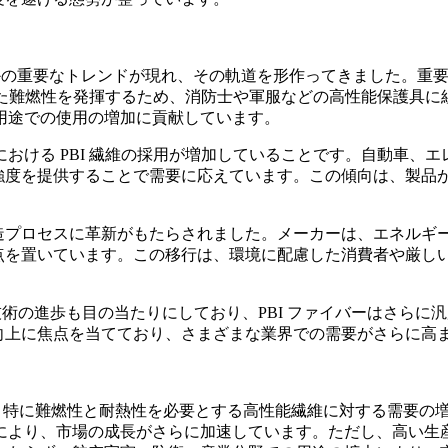
かの重要なトレンドが現れ、その軌道を形作ってきました。重要
優れた難燃性を発揮するため、消防士や軍服などの高性能保護具
用途での使用の増加に貢献しています。
における PBI 繊維の採用が増加していることです。自動車
的強度を提供することで需要に応えています。この傾向は、製品が
製造プロセスに革新がもたらされました。メーカーは、エネル
重点を置いています。この移行は、環境に配慮した消費者や厳
する技術の進歩も目の当たりにしており、PBI ファイバーはさ
の向上に焦点を当てており、さまざまな業界での需要がさらに高
な業界、特に難燃性と耐熱性を必要とする高性能繊維に対する需要
により、市場の成長がさらに加速しています。ただし、高い生