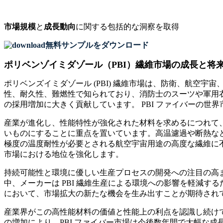
市場規模
と
成長動向
に関する包括的な洞察を取得
無料サンプルをダウンロード
ポリベンゾイミダゾール（PBI）繊維市場の成長と将
ポリベンズイミダゾール (PBI) 繊維市場は、防衛、航空
性、耐久性、難燃性で知られており、消防士のスーツや軍用衣
の採用増加に大きく貢献しています。 PBI ファイバーの
産業が進化し、性能特性が強化された材料を求めるにつれて、
いものにすることに重点を置いています。高温濾過や断熱など、
極度の温度耐性が必要とされる航空宇宙用途の高度な繊維に不
市場における地位を強化します。
持続可能性と環境に優しい生産プロセスの開発への注目の高ま
中、メーカーは PBI 繊維生産による環境への影響を軽減
において、市場拡大の新たな機会を生み出すことが期待され
産業界がこの高性能材料の価値と性能上の利点を認識し続けて
の増加により、PBI ファイバー市場は今後数年間で大幅な