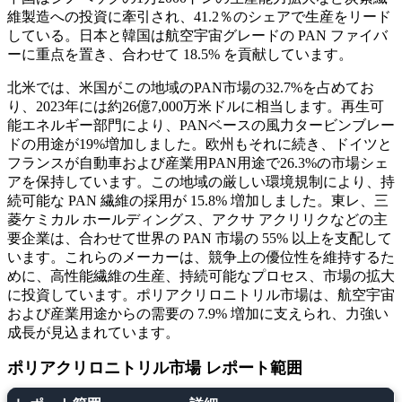
維製造への投資に牽引され、41.2％のシェアで生産をリード
している。日本と韓国は航空宇宙グレードの PAN ファイバ
ーに重点を置き、合わせて 18.5% を貢献しています。
北米では、米国がこの地域のPAN市場の32.7%を占めてお
り、2023年には約26億7,000万米ドルに相当します。再生可
能エネルギー部門により、PANベースの風力タービンブレー
ドの用途が19%増加しました。欧州もそれに続き、ドイツと
フランスが自動車および産業用PAN用途で26.3%の市場シェ
アを保持しています。この地域の厳しい環境規制により、持
続可能な PAN 繊維の採用が 15.8% 増加しました。東レ、三
菱ケミカル ホールディングス、アクサ アクリリクなどの主
要企業は、合わせて世界の PAN 市場の 55% 以上を支配して
います。これらのメーカーは、競争上の優位性を維持するた
めに、高性能繊維の生産、持続可能なプロセス、市場の拡大
に投資しています。ポリアクリロニトリル市場は、航空宇宙
および産業用途からの需要の 7.9% 増加に支えられ、力強い
成長が見込まれています。
ポリアクリロニトリル市場 レポート範囲