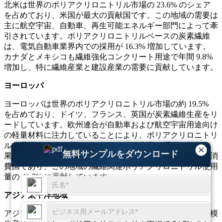
北米は世界のポリアクリロニトリル市場の 23.6% のシェア
を占めており、米国が最大の貢献国です。この地域の需要は
主に航空宇宙、自動車、再生可能エネルギー部門によって牽
引されています。ポリアクリロニトリルベースの炭素繊維
は、電気自動車業界内での採用が 16.3% 増加しています。
カナダとメキシコも繊維強化コンクリート用途で年間 9.8%
増加し、特に繊維産業と建設産業の需要に貢献しています。
ヨーロッパ
ヨーロッパは世界のポリアクリロニトリル市場の約 19.5%
を占めており、ドイツ、フランス、英国が炭素繊維生産をリ
ードしています。欧州連合が自動車および航空宇宙用途向け
の軽量材料に注力していることにより、ポリアクリロニトリ
ルの需要が 12.2% 増加しました。繊維産業も重要な役割を
×
無料サンプルをダウンロード
果たしており、イタリアとスペインはアクリル繊維の主要消
費国であり、この地域の繊維関連ポリアクリロニトリル使用
量の 41.7% に貢献しています。
アジア太平洋地域
アジア太平洋地域は、中国、インド、日本、韓国での大規模