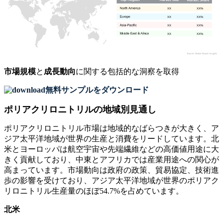
XX
XX%
XX
XX%
XX
XX%
XX
XX%
市場規模
と
成長動向
に関する包括的な洞察を取得
無料サンプルをダウンロード
ポリアクリロニトリルの地域別見通し
ポリアクリロニトリル市場は地域的なばらつきが大きく、ア
ジア太平洋地域が世界の生産と消費をリードしています。北
米とヨーロッパは航空宇宙や先端繊維などの高価値用途に大
きく貢献しており、中東とアフリカでは産業用途への関心が
高まっています。市場動向は政府の政策、貿易協定、技術進
歩の影響を受けており、アジア太平洋地域が世界のポリアク
リロニトリル生産量のほぼ54.7%を占めています。
北米