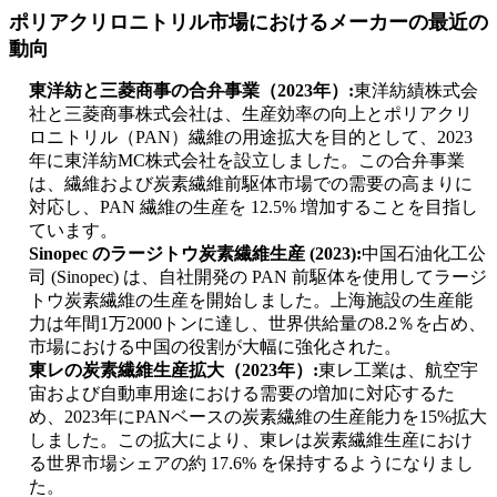
ポリアクリロニトリル市場におけるメーカーの最近の
動向
東洋紡と三菱商事の合弁事業（2023年）:
東洋紡績株式会
社と三菱商事株式会社は、生産効率の向上とポリアクリ
ロニトリル（PAN）繊維の用途拡大を目的として、2023
年に東洋紡MC株式会社を設立しました。この合弁事業
は、繊維および炭素繊維前駆体市場での需要の高まりに
対応し、PAN 繊維の生産を 12.5% 増加することを目指し
ています。
Sinopec のラージトウ炭素繊維生産 (2023):
中国石油化工公
司 (Sinopec) は、自社開発の PAN 前駆体を使用してラージ
トウ炭素繊維の生産を開始しました。上海施設の生産能
力は年間1万2000トンに達し、世界供給量の8.2％を占め、
市場における中国の役割が大幅に強化された。
東レの炭素繊維生産拡大（2023年）:
東レ工業は、航空宇
宙および自動車用途における需要の増加に対応するた
め、2023年にPANベースの炭素繊維の生産能力を15%拡大
しました。この拡大により、東レは炭素繊維生産におけ
る世界市場シェアの約 17.6% を保持するようになりまし
た。