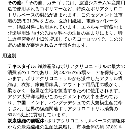
その他:
「その他」カテゴリには、濾過システムや産業用
途で使用されるコポリマーなど、特殊なポリアクリロニ
トリルベースの製品が含まれます。このセグメントは市
場のほぼ 21.9% を占め、医療用繊維、電池セパレータ
ー、絶縁材料に応用されています。エネルギー貯蔵およ
び環境用途向けの先端材料への注目の高まりにより、特
に近年需要が 14.2% 増加しているヨーロッパで、この分
野の成長が促進されると予想されます。
用途別
テキスタイル:
繊維産業はポリアクリロニトリルの最大の
消費者の 1 つであり、約 48.7% の市場シェアを保持して
います。ポリアクリロニトリルから派生したアクリル繊
維は、衣類、家庭用家具、アウトドア用品用の暖かく、
柔らかく、軽量な生地を製造するために使用されます。
アジア太平洋地域がこのセグメントの大半を占めてお
り、中国、インド、バングラデシュでの大規模生産に牽
引され、世界の繊維関連ポリアクリロニトリル消費の
60.8%以上に貢献しています。
炭素繊維の前駆体:
ポリアクリロニトリルベースの前駆体
からの炭素繊維の生産は急増し、市場全体の約 37.8% を