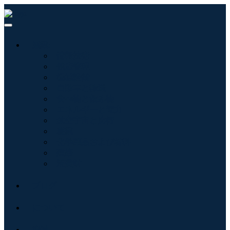
産業:
情報技術
健康管理
機械設備
自動車と輸送
食べ物と飲み物
エネルギーと電力
航空宇宙と防衛
農業
化学薬品および材料
建築
消費財
ブログ
について
接触