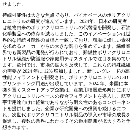
せました。
持続可能性は大きな焦点であり、バイオベースのポリアクリ
ロニトリルの研究が進んでいます。 2024年、日本の研究者
は植物由来のポリアクリロニトリルの代替品を開発し、石油
化学製品への依存を減らしました。このイノベーションは世
界的な持続可能性の目標と一致しており、環境に優しい素材
を求めるメーカーからの大きな関心を集めています。繊維業
界でも新製品の開発が行われており、難燃性ポリアクリロニ
トリル繊維が防護服や家庭用テキスタイルで注目を集めてい
ます。欧州では、市場の拡大を反映して、これらの特殊繊維
の需要が 2024 年に 12% 増加しました。新しいグレードの高
性能フィラメントが開発され、ポリアクリロニトリルの 3D
プリンティング用途が出現しています。 2024 年、米国に本
拠を置くスタートアップ企業は、産業用積層造形向けにポリ
アクリロニトリルベースの複合フィラメントを導入し、航空
宇宙用途向けに軽量でありながら耐久性のあるコンポーネン
トを提供しました。企業が研究開発への投資を続けるにつ
れ、次世代ポリアクリロニトリル製品の導入が市場の成長を
促進し、複数の業界にわたってその適用範囲が拡大すると予
想されます。