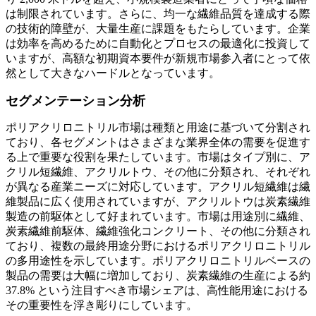
は制限されています。さらに、均一な繊維品質を達成する際
の技術的障壁が、大量生産に課題をもたらしています。企業
は効率を高めるために自動化とプロセスの最適化に投資して
いますが、高額な初期資本要件が新規市場参入者にとって依
然として大きなハードルとなっています。
セグメンテーション分析
ポリアクリロニトリル市場は種類と用途に基づいて分割され
ており、各セグメントはさまざまな業界全体の需要を促進す
る上で重要な役割を果たしています。市場はタイプ別に、ア
クリル短繊維、アクリルトウ、その他に分類され、それぞれ
が異なる産業ニーズに対応しています。アクリル短繊維は繊
維製品に広く使用されていますが、アクリルトウは炭素繊維
製造の前駆体として好まれています。市場は用途別に繊維、
炭素繊維前駆体、繊維強化コンクリート、その他に分類され
ており、複数の最終用途分野におけるポリアクリロニトリル
の多用途性を示しています。ポリアクリロニトリルベースの
製品の需要は大幅に増加しており、炭素繊維の生産による約
37.8% という注目すべき市場シェアは、高性能用途における
その重要性を浮き彫りにしています。