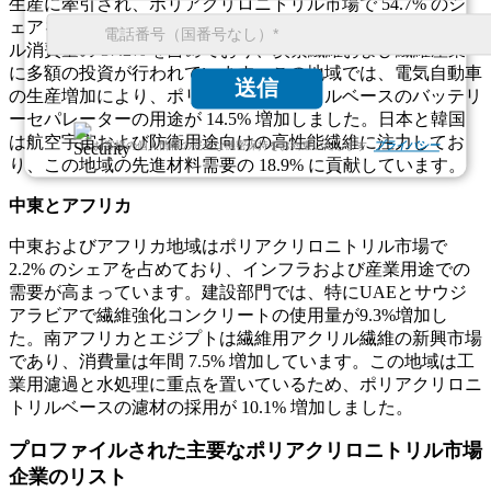
生産に牽引され、ポリアクリロニトリル市場で 54.7% のシ
ェアを占めています。中国だけで世界のポリアクリロニトリ
ル消費量の 37.2% を占めており、炭素繊維および繊維産業
に多額の投資が行われています。この地域では、電気自動車
送信
の生産増加により、ポリアクリロニトリルベースのバッテリ
ーセパレーターの用途が 14.5% 増加しました。日本と韓国
は航空宇宙および防衛用途向けの高性能繊維に注力してお
お客様の個人情報の完全な機密保持をお約束いたします.
プライバシー
り、この地域の先進材料需要の 18.9% に貢献しています。
中東とアフリカ
中東およびアフリカ地域はポリアクリロニトリル市場で
2.2% のシェアを占めており、インフラおよび産業用途での
需要が高まっています。建設部門では、特にUAEとサウジ
アラビアで繊維強化コンクリートの使用量が9.3%増加し
た。南アフリカとエジプトは繊維用アクリル繊維の新興市場
であり、消費量は年間 7.5% 増加しています。この地域は工
業用濾過と水処理に重点を置いているため、ポリアクリロニ
トリルベースの濾材の採用が 10.1% 増加しました。
プロファイルされた主要なポリアクリロニトリル市場
企業のリスト