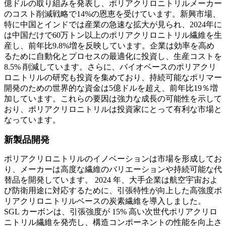
億ドルの取り組みを発表し、ポリアクリロニトリルメーカー
のコスト削減戦略で14%の恩恵を受けています。新興市場、
特に中国とインドでは産業の急速な拡大が見られ、2024年に
は中国だけで60万トン以上のポリアクリロニトリル繊維を生
産し、前年比9.8%増を反映しています。企業は効率を高め
るために自動化とプロセスの最適化に投資し、生産コストを
8.5% 削減しています。さらに、バイオベースのポリアクリ
ロニトリルの研究も投資を集めており、持続可能なポリマー
開発のための世界的な資金は5億ドルを超え、前年比19％増
加しています。これらの要因は強力な成長の可能性を示して
おり、ポリアクリロニトリルは投資家にとって有利な市場と
なっています。
新製品開発
ポリアクリロニトリルのイノベーションは市場を形成してお
り、メーカーは高度な繊維のバリエーションや持続可能な代
替品を開発しています。 2024 年、大手企業は航空宇宙およ
び防衛用途に対応するために、引張特性が向上した高強度ポ
リアクリロニトリルベースの炭素繊維を導入しました。
SGL カーボンは、引張強度が 15% 高い次世代ポリアクリロ
ニトリル繊維を発売し、構造コンポーネントの性能を向上さ