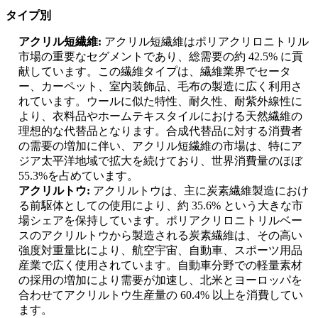
タイプ別
アクリル短繊維:
アクリル短繊維はポリアクリロニトリル
市場の重要なセグメントであり、総需要の約 42.5% に貢
献しています。この繊維タイプは、繊維業界でセータ
ー、カーペット、室内装飾品、毛布の製造に広く利用さ
れています。ウールに似た特性、耐久性、耐紫外線性に
より、衣料品やホームテキスタイルにおける天然繊維の
理想的な代替品となります。合成代替品に対する消費者
の需要の増加に伴い、アクリル短繊維の市場は、特にア
ジア太平洋地域で拡大を続けており、世界消費量のほぼ
55.3%を占めています。
アクリルトウ:
アクリルトウは、主に炭素繊維製造におけ
る前駆体としての使用により、約 35.6% という大きな市
場シェアを保持しています。ポリアクリロニトリルベー
スのアクリルトウから製造される炭素繊維は、その高い
強度対重量比により、航空宇宙、自動車、スポーツ用品
産業で広く使用されています。自動車分野での軽量素材
の採用の増加により需要が加速し、北米とヨーロッパを
合わせてアクリルトウ生産量の 60.4% 以上を消費してい
ます。