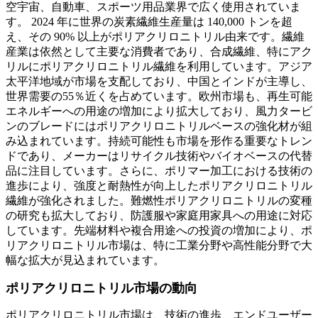
空宇宙、自動車、スポーツ用品業界で広く使用されていま
す。 2024 年に世界の炭素繊維生産量は 140,000 トンを超
え、その 90% 以上がポリアクリロニトリル由来です。繊維
産業は依然として主要な消費者であり、合成繊維、特にアク
リルにポリアクリロニトリル繊維を利用しています。アジア
太平洋地域が市場を支配しており、中国とインドが主導し、
世界需要の55％近くを占めています。欧州市場も、再生可能
エネルギーへの用途の増加により拡大しており、風力タービ
ンのブレードにはポリアクリロニトリルベースの強化材が組
み込まれています。持続可能性も市場を形作る重要なトレン
ドであり、メーカーはリサイクル技術やバイオベースの代替
品に注目しています。さらに、ポリマー加工における技術の
進歩により、強度と耐熱性が向上したポリアクリロニトリル
繊維が強化されました。難燃性ポリアクリロニトリルの変種
の研究も拡大しており、防護服や家庭用家具への用途に対応
しています。先端材料や複合用途への投資の増加により、ポ
リアクリロニトリル市場は、特に工業分野や高性能分野で大
幅な拡大が見込まれています。
ポリアクリロニトリル市場の動向
ポリアクリロニトリル市場は、技術の進歩、エンドユーザー