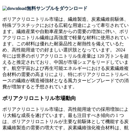
無料サンプルをダウンロード
ポリアクリロニトリル市場は、繊維製造、炭素繊維前駆体、
特殊プラスチックにおける広範な用途によって牽引されてい
ます。繊維産業や自動車産業からの需要の増加に伴い、ポリ
アクリロニトリル繊維は高強度で軽量な材料に使用されてい
ます。この材料は優れた耐薬品性と耐熱性を備えているた
め、高性能用途での好ましい選択肢となっています。 2024
年には世界のポリアクリロニトリル生産量は 120 万トンを超
えると推定されており、中国が市場シェアをリードしていま
す。航空宇宙および再生可能エネルギーにおける炭素繊維複
合材料の需要の高まりにより、特にポリアクリロニトリルベ
ースの繊維が構造補強材となる風力タービンブレードでの消
費が増加すると予想されています。
ポリアクリロニトリル市場動向
ポリアクリロニトリル市場は、高性能用途での採用増加によ
り大幅な成長を遂げています。最も注目すべき傾向の 1 つ
は、ポリアクリロニトリルが主要な前駆体として機能する炭
素繊維製造の需要の増大です。炭素繊維強化複合材料は、航