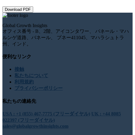
Download PDF
Global Growth Insights
オフィス番号 - B、2階、アイコンタワー、 バネール・マハ
ルンゲ道路、バネール、 プネー411045、マハラシュトラ
州、インド。
便利なリンク
接触
私たちについて
利用規約
プライバシーポリシー
私たちの連絡先
USA : +1 (855) 467-7775 (フリーダイヤル)
UK : +44 8085
022397 (フリーダイヤル)
sales@globalgrowthinsights.com