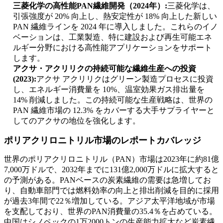
三菱化学の高性能PAN繊維開発（2024年）:
三菱化学は、
引張強度が 20% 向上し、熱安定性が 18% 向上した新しい
PAN 繊維ラインを 2024 年に導入しました。これらのイノ
ベーションは、工業製造、特に建設および再生可能エネ
ルギー分野における高性能アプリケーションをサポート
します。
アクサ・アクリリクの持続可能な繊維生産への投資
(2023):
アクサ アクリリクはグリーン製造プロセスに投資
し、エネルギー消費量を 10%、温室効果ガス排出量を
14% 削減しました。この持続可能な生産戦略は、世界の
PAN 繊維市場の 12.3% をカバーする大手サプライヤーと
してのアクサの地位を強化します。
ポリアクリロニトリル市場のレポートカバレッジ
世界のポリアクリロニトリル（PAN）市場は2023年に約81億
7,000万ドルで、2032年までに131億2,000万ドルに拡大すると
の予測がある。PANベースの炭素繊維の需要は急増してお
り、自動車部門では燃料効率の向上と排出削減を目的に採用
が過去3年間で22％増加している。アジア太平洋地域が市場
を支配しており、世界のPAN消費量の35.4％を占めている。
中国はシノペックの1万2000トンの生産能力拡大など炭素繊