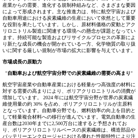
産業からの需要、進化する規制枠組みなど、さまざまな要因
によって形成されます。主な推進力は、特に航空宇宙および
自動車用途における炭素繊維の生産において依然として重要
な役割を果たしています。しかし、原材料価格の変動とアク
リロニトリル製造に関連する環境への懸念が課題となってい
ます。持続可能な製造およびリサイクルプロセスの革新によ
り新たな成長の機会が開かれている一方、化学物質の取り扱
いに関する厳しい規制が市場の拡大に影響を与えています。
市場成長の原動力
"
自動車および航空宇宙分野での炭素繊維の需要の高まり
"
航空宇宙産業や自動車産業における軽量かつ高強度の材料に
対する需要の高まりにより、ポリアクリロニトリルの消費が
増加しています。 2024 年には航空宇宙分野が世界の炭素繊
維使用量の約 30% を占め、ポリアクリロニトリルが主原料
となっています。自動車分野でも、燃料効率の向上を目的と
して軽量複合材料への移行が進んでいます。電気自動車の生
産台数は2030年までに2,500万台に達すると予想されてお
り、ポリアクリロニトリルベースの炭素繊維は、構造部品や
バッテリーエンクロージャにおける優れた性能特性により注