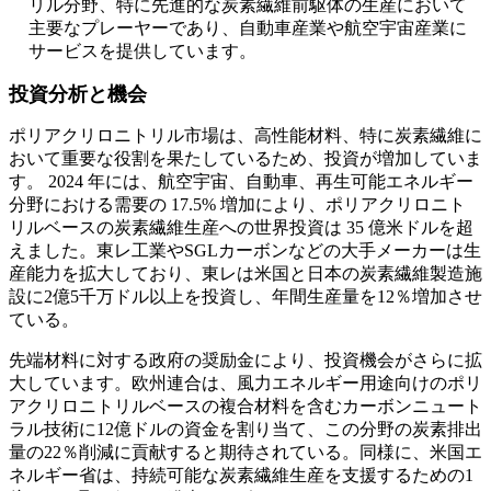
リル分野、特に先進的な炭素繊維前駆体の生産において
主要なプレーヤーであり、自動車産業や航空宇宙産業に
サービスを提供しています。
投資分析と機会
ポリアクリロニトリル市場は、高性能材料、特に炭素繊維に
おいて重要な役割を果たしているため、投資が増加していま
す。 2024 年には、航空宇宙、自動車、再生可能エネルギー
分野における需要の 17.5% 増加により、ポリアクリロニト
リルベースの炭素繊維生産への世界投資は 35 億米ドルを超
えました。東レ工業やSGLカーボンなどの大手メーカーは生
産能力を拡大しており、東レは米国と日本の炭素繊維製造施
設に2億5千万ドル以上を投資し、年間生産量を12％増加させ
ている。
先端材料に対する政府の奨励金により、投資機会がさらに拡
大しています。欧州連合は、風力エネルギー用途向けのポリ
アクリロニトリルベースの複合材料を含むカーボンニュート
ラル技術に12億ドルの資金を割り当て、この分野の炭素排出
量の22％削減に貢献すると期待されている。同様に、米国エ
ネルギー省は、持続可能な炭素繊維生産を支援するための1