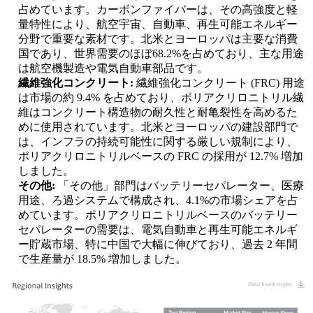
占めています。カーボンファイバーは、その高強度と軽
量特性により、航空宇宙、自動車、再生可能エネルギー
分野で重要な素材です。北米とヨーロッパは主要な消費
国であり、世界需要のほぼ68.2%を占めており、主な用途
は航空機製造や電気自動車部品です。
繊維強化コンクリート:
繊維強化コンクリート (FRC) 用途
は市場の約 9.4% を占めており、ポリアクリロニトリル繊
維はコンクリート構造物の耐久性と耐亀裂性を高めるた
めに使用されています。北米とヨーロッパの建設部門で
は、インフラの持続可能性に関する厳しい規制により、
ポリアクリロニトリルベースの FRC の採用が 12.7% 増加
しました。
その他:
「その他」部門はバッテリーセパレーター、医療
用途、ろ過システムで構成され、4.1%の市場シェアを占
めています。ポリアクリロニトリルベースのバッテリー
セパレーターの需要は、電気自動車と再生可能エネルギ
ー貯蔵市場、特に中国で大幅に伸びており、過去 2 年間
で生産量が 18.5% 増加しました。