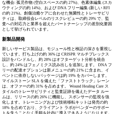
な機会: 孤児作物 (空白スペースの約 27%)、色素体編集 (スカ
ウティングの約 14%)、および DNA フリー編集 (新しい RFI
の約 21%)。創傷治癒ケアに合わせた無菌性とトレーサビリ
ティは、取締役会レベルのリスクレビューの約 29% で、監
査への対応力と業界を超えたパートナーシップの差別化要因
として挙げられています。
新製品開発
新しいサービス製品は、モジュール性と検証の深さを重視し
ています。打ち上げの約 36% は CRISPR マルチプレックス
設計をバンドルし、約 28% はオフターゲット分析を統合
し、約 24% はフェノミクス読み出しを追加します。 DNA フ
リーの配達オプションは新メニューの約 21% に含まれ、イ
ベントに依存しないパッケージは約 19% をカバーします。
マイルストーン SLA を備えた「ファストトラック」レーン
は、オファーの約 31% を占めます。 Wound Healing Care ス
タイルのトレーサビリティと監査証跡を備えたデータ ルー
ムは、リリースの約 26% に機能し、スポンサーの監視を強
化します。トレーニングおよび技術移転キットは発売の約
18% を占めており、クライアント ラボがベンダーのサポー
トを失うことなく手順を社内に導入できるようになります。