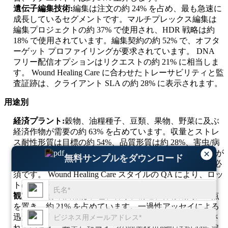
遺伝子編集技術:
編集は注文の約 24% を占め、最も急速に
成長しているセグメントです。マルチプレックス編集は
編集プロジェクトの約 37% で使用され、HDR 戦略は約
18% で使用されています。編集契約の約 52% で、オフタ
ーゲット プロファイリングが要求されています。 DNA
フリー配信オプションはリクエストの約 21% に相当しま
す。 Wound Healing Care に合わせたトレーサビリティと監
査証跡は、クライアント SLA の約 28% に表示されます。
用途別
経済プラント:
穀物、油糧種子、豆類、果物、野菜に及ぶ
経済作物が需要の約 63% を占めています。収量とストレ
ス耐性形質は目標の約 54%、品質形質は約 28%、害虫/病
×
気耐性は約 26% を占めます (複数の目標が重複することが
無料サンプルをダウンロード
よくあります)。イベントの独立性は、契約の約 35% で必
須です。 Wound Healing Care スタイルの QA により、ロッ
トのリリースの信頼性が約 17% 向上します。
観賞用植物:
装飾品は、色、香り、構造、保存期間に重点
を置き、約 21% を占めています。一過性アッセイによる
迅速な形質スクリーニングは、装飾品の約 39% で使用さ
れています。安定したラインの商業化可能性は約 44% 追