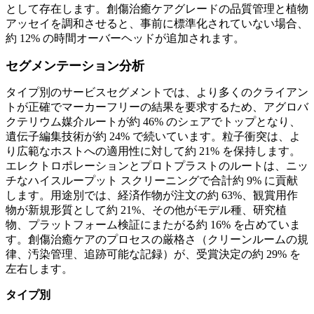
として存在します。創傷治癒ケアグレードの品質管理と植物
アッセイを調和させると、事前に標準化されていない場合、
約 12% の時間オーバーヘッドが追加されます。
セグメンテーション分析
タイプ別のサービスセグメントでは、より多くのクライアン
トが正確でマーカーフリーの結果を要求するため、アグロバ
クテリウム媒介ルートが約 46% のシェアでトップとなり、
遺伝子編集技術が約 24% で続いています。粒子衝突は、よ
り広範なホストへの適用性に対して約 21% を保持します。
エレクトロポレーションとプロトプラストのルートは、ニッ
チなハイスループット スクリーニングで合計約 9% に貢献
します。用途別では、経済作物が注文の約 63%、観賞用作
物が新規形質として約 21%、その他がモデル種、研究植
物、プラットフォーム検証にまたがる約 16% を占めていま
す。創傷治癒ケアのプロセスの厳格さ（クリーンルームの規
律、汚染管理、追跡可能な記録）が、受賞決定の約 29% を
左右します。
タイプ別