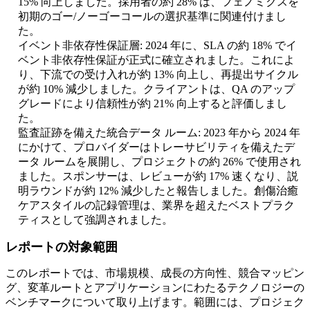
15% 向上しました。採用者の約 28% は、フェノミクスを
初期のゴー/ノーゴーコールの選択基準に関連付けまし
た。
イベント非依存性保証層: 2024 年に、SLA の約 18% でイ
ベント非依存性保証が正式に確立されました。これによ
り、下流での受け入れが約 13% 向上し、再提出サイクル
が約 10% 減少しました。クライアントは、QA のアップ
グレードにより信頼性が約 21% 向上すると評価しまし
た。
監査証跡を備えた統合データ ルーム: 2023 年から 2024 年
にかけて、プロバイダーはトレーサビリティを備えたデ
ータ ルームを展開し、プロジェクトの約 26% で使用され
ました。スポンサーは、レビューが約 17% 速くなり、説
明ラウンドが約 12% 減少したと報告しました。創傷治癒
ケアスタイルの記録管理は、業界を超えたベストプラク
ティスとして強調されました。
レポートの対象範囲
このレポートでは、市場規模、成長の方向性、競合マッピン
グ、変革ルートとアプリケーションにわたるテクノロジーの
ベンチマークについて取り上げます。範囲には、プロジェク