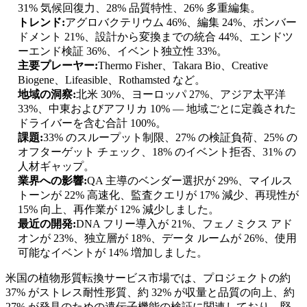
31% 気候回復力、28% 品質特性、26% 多重編集。
トレンド:
アグロバクテリウム 46%、編集 24%、ボンバー
ドメント 21%、設計から変換までの統合 44%、エンドツ
ーエンド検証 36%、イベント独立性 33%。
主要プレーヤー:
Thermo Fisher、Takara Bio、Creative
Biogene、Lifeasible、Rothamsted など。
地域の洞察:
北米 30%、ヨーロッパ 27%、アジア太平洋
33%、中東およびアフリカ 10% — 地域ごとに定義された
ドライバーを含む合計 100%。
課題:
33% のスループット制限、27% の検証負荷、25% の
オフターゲット チェック、18% のイベント拒否、31% の
人材ギャップ。
業界への影響:
QA 主導のベンダー選択が 29%、マイルス
トーンが 22% 高速化、監査クエリが 17% 減少、再現性が
15% 向上、再作業が 12% 減少しました。
最近の開発:
DNA フリー導入が 21%、フェノミクス アド
オンが 23%、独立層が 18%、データ ルームが 26%、使用
可能なイベントが 14% 増加しました。
米国の植物形質転換サービス市場では、プロジェクトの約
37% がストレス耐性形質、約 32% が収量と品質の向上、約
27% が発見のための遺伝子機能の検証に関連しており、堅