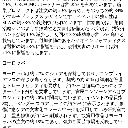
40%、CRO/CMO パートナーは約 25% を占めています。編
集プロジェクトは注文の約 29% を占め、そのうちの約 34%
がマルチプレックス デザインです。イベントの独立性は、
SLA の約 38% で義務付けられています。供給側では、創傷
治癒ケアのような無菌性と文書化を備えたラボでは、汚染イ
ベントが約 19% 減少し、初回パスの成功率が約 13% 高いと
報告しています。付加価値のあるバイオインフォマティクス
は選択の約 28% に影響を与え、規制文書のサポートは約
24% に影響を与えます。
ヨーロッパ
ヨーロッパは約 27% のシェアを保持しており、コンプライ
アンスの深さが高くなります。契約の約 41% は詳細な管理
とトレーサビリティを要求し、約 33% は編集のためのオフ
ターゲット分析を要求しています。官民コンソーシアムはプ
ロジェクトの約 26% に関与しています。イベントの品質指
標は、ベンダー スコアカードの約 36% に表示されます。創
傷治癒ケアの文書化フレームワークを採用している研究室で
は、監査修復が約 14% 削減されます。観賞用作品はヨーロ
ッパの注文の約 18% であり、強力な園芸市場を反映してい
ます。