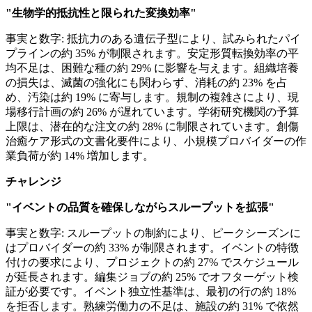
"生物学的抵抗性と限られた変換効率"
事実と数字: 抵抗力のある遺伝子型により、試みられたパイ
プラインの約 35% が制限されます。安定形質転換効率の平
均不足は、困難な種の約 29% に影響を与えます。組織培養
の損失は、滅菌の強化にも関わらず、消耗の約 23% を占
め、汚染は約 19% に寄与します。規制の複雑さにより、現
場移行計画の約 26% が遅れています。学術研究機関の予算
上限は、潜在的な注文の約 28% に制限されています。創傷
治癒ケア形式の文書化要件により、小規模プロバイダーの作
業負荷が約 14% 増加します。
チャレンジ
"イベントの品質を確保しながらスループットを拡張"
事実と数字: スループットの制約により、ピークシーズンに
はプロバイダーの約 33% が制限されます。イベントの特徴
付けの要求により、プロジェクトの約 27% でスケジュール
が延長されます。編集ジョブの約 25% でオフターゲット検
証が必要です。イベント独立性基準は、最初の行の約 18%
を拒否します。熟練労働力の不足は、施設の約 31% で依然