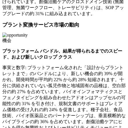
けられています。創傷治癒ケアのクロスドメイン技術 (無菌
管理、無菌ワークフロー、トレーサビリティ) は、SOP アッ
プグレードの約 31% に組み込まれています。
プラント変換サービス市場の動向
機会
プラットフォーム バンドル、結果が得られるまでのスピー
ド、および新しいクロップ クラス
事実と数字: プラットフォーム化された「設計からプラント
レットまで」のバンドルにより、新しい機会の約 39% が開
かれ、開発時間が平均約 22% から約 28% 短縮されます。十
分に供給されていない孤児作物と地域固有の品種は、空白部
分の約 27% を占めています。バイオインフォマティクスと
フェノタイピングを組み合わせたアドオンはアップセルの可
能性の約 31% を引き付け、規制文書のサポートはプレミア
ム価格の受け入れの約 24% を促進します。種子会社、食品
技術、バイオ医薬品とのパートナーシップは、垂直横断的な
パイプラインの約 36% を占めています。創傷治癒ケアにヒ
ントを得た無菌性およびトレーサビリティ モジュールによ