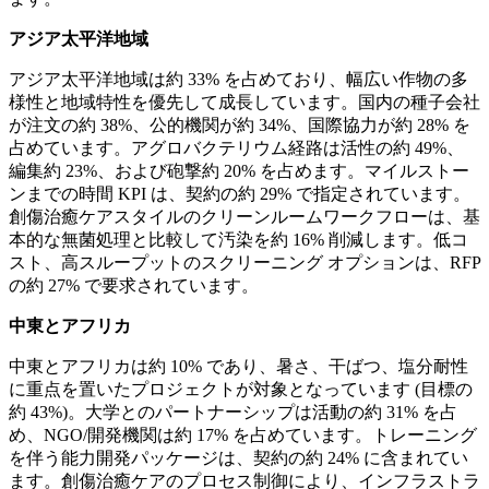
アジア太平洋地域
アジア太平洋地域は約 33% を占めており、幅広い作物の多
様性と地域特性を優先して成長しています。国内の種子会社
が注文の約 38%、公的機関が約 34%、国際協力が約 28% を
占めています。アグロバクテリウム経路は活性の約 49%、
編集約 23%、および砲撃約 20% を占めます。マイルストー
ンまでの時間 KPI は、契約の約 29% で指定されています。
創傷治癒ケアスタイルのクリーンルームワークフローは、基
本的な無菌処理と比較して汚染を約 16% 削減します。低コ
スト、高スループットのスクリーニング オプションは、RFP
の約 27% で要求されています。
中東とアフリカ
中東とアフリカは約 10% であり、暑さ、干ばつ、塩分耐性
に重点を置いたプロジェクトが対象となっています (目標の
約 43%)。大学とのパートナーシップは活動の約 31% を占
め、NGO/開発機関は約 17% を占めています。トレーニング
を伴う能力開発パッケージは、契約の約 24% に含まれてい
ます。創傷治癒ケアのプロセス制御により、インフラストラ