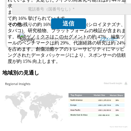
求されます。 IP ランドスケープは約 23% で要求されてい
ます。創傷治癒ケアの清潔さと文書化が再現性の鍵とし
て約 16% 挙げられています。
送信
その他:
残りの約 16% には、モデル種 (シロイヌナズナ、
タバコ)、研究植物、プラットフォームの検証が含まれま
す。機能ゲノミクスはこのセグメントの約 47%、編集ツ
お客様の個人情報の完全な機密保持をお約束いたします.
プライバシー
ールのベンチマークは約 29%、代謝経路の研究は約 24%
を占めます。創傷治癒ケアのトレーサビリティにマッピ
ングされたデータ パッケージにより、スポンサーの信頼
度が約 15% 向上します。
地域別の見通し
USD 1,375.32 M
30%
USD 1,237.79 M
27%
USD 1,512.85 M
33%
USD 458.44 M
10%