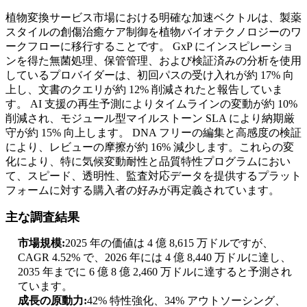
植物変換サービス市場における明確な加速ベクトルは、製薬
スタイルの創傷治癒ケア制御を植物バイオテクノロジーのワ
ークフローに移行することです。 GxP にインスピレーショ
ンを得た無菌処理、保管管理、および検証済みの分析を使用
しているプロバイダーは、初回パスの受け入れが約 17% 向
上し、文書のクエリが約 12% 削減されたと報告していま
す。 AI 支援の再生予測によりタイムラインの変動が約 10%
削減され、モジュール型マイルストーン SLA により納期厳
守が約 15% 向上します。 DNA フリーの編集と高感度の検証
により、レビューの摩擦が約 16% 減少します。これらの変
化により、特に気候変動耐性と品質特性プログラムにおい
て、スピード、透明性、監査対応データを提供するプラット
フォームに対する購入者の好みが再定義されています。
主な調査結果
市場規模:
2025 年の価値は 4 億 8,615 万ドルですが、
CAGR 4.52% で、2026 年には 4 億 8,440 万ドルに達し、
2035 年までに 6 億 8 億 2,460 万ドルに達すると予測され
ています。
成長の原動力:
42% 特性強化、34% アウトソーシング、