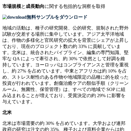
市場規模
と
成長動向
に関する包括的な洞察を取得
無料サンプルをダウンロード
地域の活動は、種子の研究開発、公的研究、規制された野外
試験が交差する場所に集中しています。アジア太平洋地域
は、作物の多様化と官民研究の拡大を背景にシェアが上昇し
ており、現在のプロジェクト数の約 33% に貢献していま
す。北米は、統合されたパイプライン、編集の専門知識、堅
牢な QA によって牽引され、約 30% で依然として好調を維
持しています。ヨーロッパはコンプライアンスと管理を重視
し、約 27% を占めています。中東とアフリカは約 10% を占
め、ストレス耐性のある作物や地域限定の品種に的を絞った
投資が行われています。創傷治癒ケアの類似手順（クリーン
ルーム、無菌性、保管管理）は、すべての地域で SOP に組
み込まれることが増えており、受賞決定の約 29% に影響を
与えています。
北米
北米は市場需要の約 30% を占めています。大学および連邦
政府の研究は注文の約 35%、種子および原料企業からは約