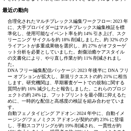
最近の動向
合理化されたマルチプレックス編集ワークフロー: 2023 年
に、大手プロバイダーはマルチプレックス編集検証を標
準化し、使用可能なイベント率を約 14% 引き上げ、スク
リーニング サイクルを約 18% 削減しました。約 32% のク
ライアントが多重成果物を選択し、約 27% がオフターゲ
ット分析を必要としていました。創傷治癒ケアスタイル
の文書化により、やり直し作業が約 11% 削減されまし
た。
DNA フリー編集配信パッケージ: 2023 年後半に DNA フリ
ー オプションが拡大し、新規リクエストの約 21% に相当
します。研究機関は、早期審査ゲートでの規制に関する
質問が約 16% 減少したと報告しました。これらのプロジ
ェクトの約 24% は、フットプリントを最小限に抑えるた
めに、一時的な配信と高感度の検証を組み合わせていま
す。
自動フェノタイピング アドオン: 2024 年中に、自動イメ
ージング/フェノミクス アドオンが契約の約 23% に登場
し、手動スコアリングが約 19% 削減され、一貫性が約