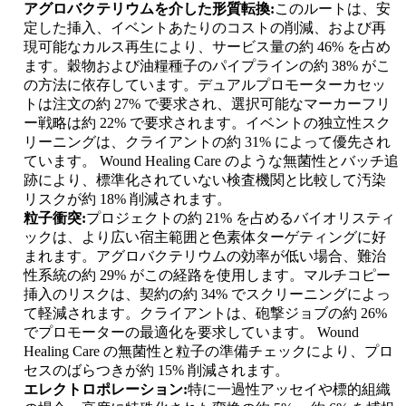
アグロバクテリウムを介した形質転換:
このルートは、安
定した挿入、イベントあたりのコストの削減、および再
現可能なカルス再生により、サービス量の約 46% を占め
ます。穀物および油糧種子のパイプラインの約 38% がこ
の方法に依存しています。デュアルプロモーターカセッ
トは注文の約 27% で要求され、選択可能なマーカーフリ
ー戦略は約 22% で要求されます。イベントの独立性スク
リーニングは、クライアントの約 31% によって優先され
ています。 Wound Healing Care のような無菌性とバッチ追
跡により、標準化されていない検査機関と比較して汚染
リスクが約 18% 削減されます。
粒子衝突:
プロジェクトの約 21% を占めるバイオリスティ
ックは、より広い宿主範囲と色素体ターゲティングに好
まれます。アグロバクテリウムの効率が低い場合、難治
性系統の約 29% がこの経路を使用します。マルチコピー
挿入のリスクは、契約の約 34% でスクリーニングによっ
て軽減されます。クライアントは、砲撃ジョブの約 26%
でプロモーターの最適化を要求しています。 Wound
Healing Care の無菌性と粒子の準備チェックにより、プロ
セスのばらつきが約 15% 削減されます。
エレクトロポレーション:
特に一過性アッセイや標的組織