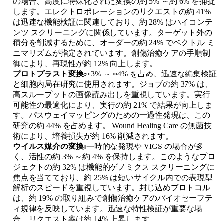
の場合、高度に特殊化された変換の約 5% ～約 6% を捕捉
します。エレクトロポレーションのリクエストの約 41%
は迅速な機能検証に関連しており、約 28% はハイコンテ
ンツ スクリーニングに関係しています。ターゲット外の
積分を削減するために、オーダーの約 24% でベクトル ミ
ニマリズムが指定されています。創傷治癒ケアの手順制
御により、再現性が約 12% 向上します。
プロトプラスト変換:
≈3% ～ ≈4% を占め、迅速な編集検証
と細胞内局在研究に使用されます。ジョブの約 37% は、
高スループットの画像読み出しを重視しています。実行
可能性の最適化により、実行の約 21% で結果が向上しま
す。パスウェイマッピングのための一過性発現は、この
研究の約 44% を占めます。 Wound Healing Care の無菌技
術により、培養損失が約 16% 削減されます。
ウイルス媒介の変換:
一時的な発現や VIGS の場合が多
く、活性の約 3% ～約 4% を保持します。このようなプロ
ジェクトの約 32% は機能的ゲノミクス スクリーニングに
焦点を当てており、約 25% は短いサイクル内での表現型
解析のスピードを重視しています。封じ込めプロトコル
は、約 19% の取り組みで創傷治癒ケアのバイオセーフテ
ィ規律を反映しています。迅速な特性検証が重要な場
合、リクエスト率は約 14% 上昇します。