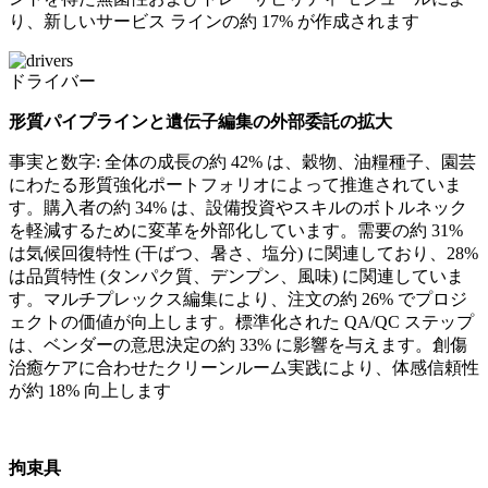
り、新しいサービス ラインの約 17% が作成されます
ドライバー
形質パイプラインと遺伝子編集の外部委託の拡大
事実と数字: 全体の成長の約 42% は、穀物、油糧種子、園芸
にわたる形質強化ポートフォリオによって推進されていま
す。購入者の約 34% は、設備投資やスキルのボトルネック
を軽減するために変革を外部化しています。需要の約 31%
は気候回復特性 (干ばつ、暑さ、塩分) に関連しており、28%
は品質特性 (タンパク質、デンプン、風味) に関連していま
す。マルチプレックス編集により、注文の約 26% でプロジ
ェクトの価値が向上します。標準化された QA/QC ステップ
は、ベンダーの意思決定の約 33% に影響を与えます。創傷
治癒ケアに合わせたクリーンルーム実践により、体感信頼性
が約 18% 向上します
拘束具