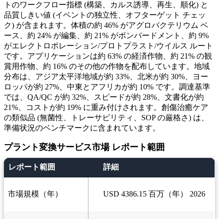
トのワークフロー指標 (構築、カルス誘導、再生、順化) と
品質しきい値 (イベントの独立性、オフターゲット チェッ
ク) が含まれます。体積の約 46% がアグロバクテリウム ベ
ース、約 24% が編集、約 21% がボンバードメント、約 9%
がエレクトロポレーション/プロトプラスト/ウイルス ルート
です。アプリケーションは約 63% の経済作物、約 21% の観
賞用作物、約 16% のその他の作物を配布しています。地域
分布は、アジア太平洋地域が約 33%、北米が約 30%、ヨー
ロッパが約 27%、中東とアフリカが約 10% です。調達基準
では、QA/QC が約 32%、スピードが約 28%、文書化が約
21%、コストが約 19% に重み付けされます。創傷治癒ケア
の類似品 (無菌性、トレーサビリティ、SOP の厳格さ) は、
準備状況のベンチマークに含まれています。
プラント変換サービス市場 レポート範囲
レポート範囲
詳細
市場規模（年）
USD 4386.15 百万（年） 2026