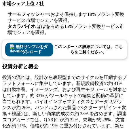
市場シェア上位 2 社
サーモフィッシャー:
およそ保持します
18%
プラント変換
サービス市場でシェアを獲得。
タカラバイオ:
ほぼを占める
15%
プラント変換サービス市
場でシェアを獲得。
無料サンプルをダ
このレポートの詳細については、こち
ウンロード
らをご覧ください。
投資分析と機会
投資の流れは、設計から表現型までのサイクルを圧縮するプ
ラットフォームに集中しています。新規設備投資の約 41%
は自動培養、イメージング、および再生モジュールを対象と
しています。約 33% がツールキットの編集と配信の革新に
当てられます。バイオインフォマティクスとデータ ガバナ
ンスが約 26%。バンドルされた製品 (ベクター デザイン + 変
換 + 検証) は、新しい商業的成功の約 38% を占めます。調達
スコアカードでは、QA/QC が約 32%、納期が約 28%、文書
化が約 21%、価格が約 19% に重み付けされています。新た