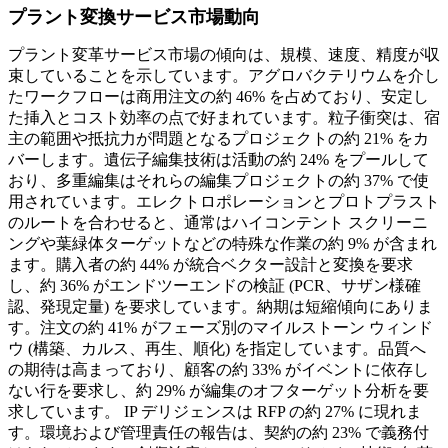
プラント変換サービス市場動向
プラント変革サービス市場の傾向は、規模、速度、精度が収
束していることを示しています。アグロバクテリウムを介し
たワークフローは商用注文の約 46% を占めており、安定し
た挿入とコスト効率の点で好まれています。粒子衝突は、宿
主の範囲や抵抗力が問題となるプロジェクトの約 21% をカ
バーします。遺伝子編集技術は活動の約 24% をプールして
おり、多重編集はそれらの編集プロジェクトの約 37% で使
用されています。エレクトロポレーションとプロトプラスト
のルートを合わせると、通常はハイコンテント スクリーニ
ングや葉緑体ターゲットなどの特殊な作業の約 9% が含まれ
ます。購入者の約 44% が統合ベクター設計と変換を要求
し、約 36% がエンドツーエンドの検証 (PCR、サザン様確
認、発現定量) を要求しています。納期は短縮傾向にありま
す。注文の約 41% がフェーズ別のマイルストーン ウィンド
ウ (構築、カルス、再生、順化) を指定しています。品質へ
の期待は高まっており、顧客の約 33% がイベントに依存し
ない行を要求し、約 29% が編集のオフターゲット分析を要
求しています。 IP デリジェンスは RFP の約 27% に現れま
す。環境および管理責任の報告は、契約の約 23% で義務付