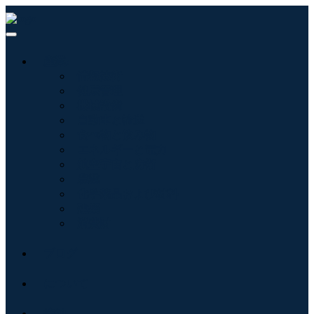
産業:
情報技術
健康管理
機械設備
自動車と輸送
食べ物と飲み物
エネルギーと電力
航空宇宙と防衛
農業
化学薬品および材料
建築
消費財
ブログ
について
接触