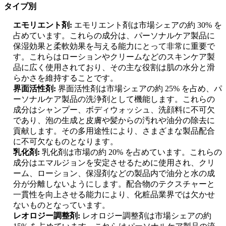
タイプ別
エモリエント剤:
エモリエント剤は市場シェアの約 30% を
占めています。これらの成分は、パーソナルケア製品に
保湿効果と柔軟効果を与える能力にとって非常に重要で
す。これらはローションやクリームなどのスキンケア製
品に広く使用されており、その主な役割は肌の水分と滑
らかさを維持することです。
界面活性剤:
界面活性剤は市場シェアの約 25% を占め、パ
ーソナルケア製品の洗浄剤として機能します。これらの
成分はシャンプー、ボディウォッシュ、洗顔料に不可欠
であり、泡の生成と皮膚や髪からの汚れや油分の除去に
貢献します。その多用途性により、さまざまな製品配合
に不可欠なものとなります。
乳化剤:
乳化剤は市場の約 20% を占めています。これらの
成分はエマルジョンを安定させるために使用され、クリ
ーム、ローション、保湿剤などの製品内で油分と水の成
分が分離しないようにします。配合物のテクスチャーと
一貫性を向上させる能力により、化粧品業界では欠かせ
ないものとなっています。
レオロジー調整剤:
レオロジー調整剤は市場シェアの約