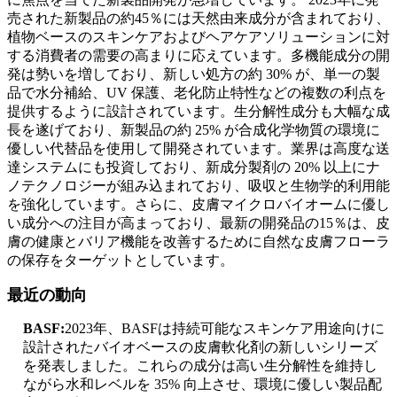
売された新製品の約45％には天然由来成分が含まれており、
植物ベースのスキンケアおよびヘアケアソリューションに対
する消費者の需要の高まりに応えています。多機能成分の開
発は勢いを増しており、新しい処方の約 30% が、単一の製
品で水分補給、UV 保護、老化防止特性などの複数の利点を
提供するように設計されています。生分解性成分も大幅な成
長を遂げており、新製品の約 25% が合成化学物質の環境に
優しい代替品を使用して開発されています。業界は高度な送
達システムにも投資しており、新成分製剤の 20% 以上にナ
ノテクノロジーが組み込まれており、吸収と生物学的利用能
を強化しています。さらに、皮膚マイクロバイオームに優し
い成分への注目が高まっており、最新の開発品の15％は、皮
膚の健康とバリア機能を改善するために自然な皮膚フローラ
の保存をターゲットとしています。
最近の動向
BASF:
2023年、BASFは持続可能なスキンケア用途向けに
設計されたバイオベースの皮膚軟化剤の新しいシリーズ
を発表しました。これらの成分は高い生分解性を維持し
ながら水和レベルを 35% 向上させ、環境に優しい製品配