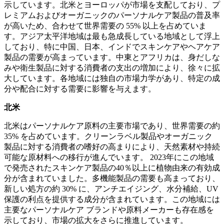
示しています。北米とヨーロッパが市場を支配しており、プ
レミアムおよびオーガニックのパーソナルケア製品の普及率
が高いため、合わせて世界需要の 55% 以上を占めていま
す。アジア太平洋地域は最も急成長している地域として浮上
しており、特に中国、日本、インドでスキンケアやヘアケア
製品の需要が高まっています。中東とアフリカは、身だしな
みや衛生製品に対する消費者の支出の増加により、徐々に拡
大しています。各地域には独自の市場力学があり、特定の成
分や配合に対する需要に影響を与えます。
北米
北米はパーソナルケア原料の主要市場であり、世界需要の約
35% を占めています。クリーンラベル製品やオーガニック
製品に対する消費者の嗜好の高まりにより、天然素材や持続
可能な原材料への移行が進んでいます。 2023年にこの地域
で発売されたスキンケア製品の40％以上に植物由来の有効成
分が含まれていました。多機能製品の需要も高まっており、
新しい処方の約 30% に、アンチエイジング、水分補給、UV
保護の利点を提供する成分が含まれています。この地域には
主要なパーソナルケア ブランドや原料メーカーも存在感を
示しており、市場の拡大をさらに推進しています。