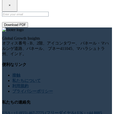
×
Download PDF
Global Growth Insights
オフィス番号 - B、2階、アイコンタワー、 バネール・マハ
ルンゲ道路、バネール、 プネー411045、マハラシュトラ
州、インド。
便利なリンク
接触
私たちについて
利用規約
プライバシーポリシー
私たちの連絡先
USA : +1 (855) 467-7775 (フリーダイヤル)
UK : +44 8085