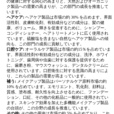
の健康に対する関心の高まりと、天然およびオーガニッ
ク製品への需要の高まりが、この部門の成長を推進して
います。
ヘアケア:
ヘアケア製品は市場の約 30% を占めます。界面
活性剤、皮膚軟化剤、有効成分などの成分は、髪の健
康、ボリューム、輝きを促進するために、シャンプー、
コンディショナー、ヘアトリートメントに広く使用され
ています。硫酸塩を含まない自然なヘアケア製品への傾
向も、この部門の成長に貢献しています。
口腔ケア:
オーラルケア製品は市場の約15％を占めていま
す。界面活性剤や有効成分などの成分は、洗浄、ホワイ
トニング、歯周病や虫歯に対する保護を提供するため
に、歯磨き粉、マウスウォッシュ、デンタルクリームに
使用されています。口腔衛生に対する意識の高まりによ
り、これらの製品の需要が高まっています。
補う:
メイクアップ製品はパーソナルケア原料市場の約
10% を占めています。エモリエント、乳化剤、顔料は、
質感、塗布感、耐久性を向上させるために、ファンデー
ション、口紅、その他の化粧品に一般的に使用されてい
ます。スキンケア効果を加えた多機能メイクアップ製品
の台頭が、この分野の成長を推進しています。
その他:
その他の用途は市場の約 5% を占めており、これ