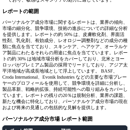
レポートの範囲
パーソナルケア成分市場に関するレポートは、業界の傾向、
市場の細分化、競争環境、技術の進歩についての詳細な分析
を提供します。レポートの約 50% は、皮膚軟化剤、界面活
性剤、乳化剤、有効成分、レオロジー調整剤などの成分の種
類に焦点を当てており、スキンケア、ヘアケア、オーラルケ
ア製品にわたるそれらの用途に焦点を当てています。レポー
トの約 30% は地域市場分析をカバーしており、北米とヨー
ロッパがプレミアム製品の採用でリードしており、アジア太
平洋地域が高成長地域として浮上しています。 BASF、
Croda International、Evonik Industries などの主要な市場プレー
ヤーのプロフィールを使用して、競争環境を詳細に分析し、
製品革新、戦略的拡張、持続可能性への取り組みをカバーし
ています。レポートの残りの20％は規制分析、業界の課題、
新たな機会に特化しており、パーソナルケア成分市場の現在
および将来の見通しの包括的な見解を提供します。
パーソナルケア成分市場 レポート範囲