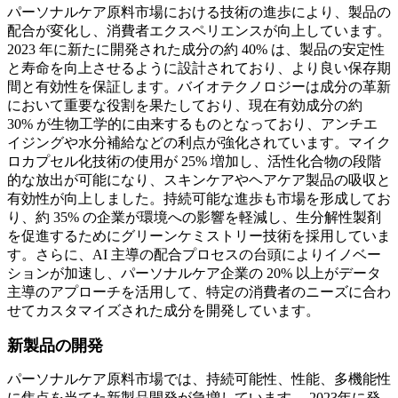
パーソナルケア原料市場における技術の進歩により、製品の
配合が変化し、消費者エクスペリエンスが向上しています。
2023 年に新たに開発された成分の約 40% は、製品の安定性
と寿命を向上させるように設計されており、より良い保存期
間と有効性を保証します。バイオテクノロジーは成分の革新
において重要な役割を果たしており、現在有効成分の約
30% が生物工学的に由来するものとなっており、アンチエ
イジングや水分補給などの利点が強化されています。マイク
ロカプセル化技術の使用が 25% 増加し、活性化合物の段階
的な放出が可能になり、スキンケアやヘアケア製品の吸収と
有効性が向上しました。持続可能な進歩も市場を形成してお
り、約 35% の企業が環境への影響を軽減し、生分解性製剤
を促進するためにグリーンケミストリー技術を採用していま
す。さらに、AI 主導の配合プロセスの台頭によりイノベー
ションが加速し、パーソナルケア企業の 20% 以上がデータ
主導のアプローチを活用して、特定の消費者のニーズに合わ
せてカスタマイズされた成分を開発しています。
新製品の開発
パーソナルケア原料市場では、持続可能性、性能、多機能性
に焦点を当てた新製品開発が急増しています。 2023年に発