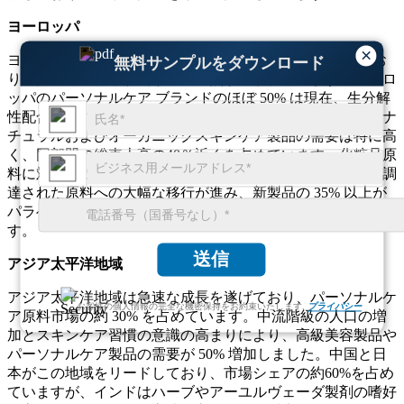
ヨーロッパ
×
ヨーロッパはパーソナルケア原料市場の約 25% を占めてお
無料サンプルをダウンロード
り、持続可能性と規制順守に重点が置かれています。ヨーロ
ッパのパーソナルケア ブランドのほぼ 50% は現在、生分解
性配合に注力し、合成化学物質の使用を削減しています。ナ
チュラルおよびオーガニックスキンケア製品の需要は特に高
く、同部門の総売上高の40％近くを占めています。化粧品原
料に対する欧州連合の厳しい規制により、安全で倫理的に調
達された原料への大幅な移行が進み、新製品の 35% 以上が
パラベン、硫酸塩、人工保存料を含まずに配合されていま
す。
送信
アジア太平洋地域
アジア太平洋地域は急速な成長を遂げており、パーソナルケ
お客様の個人情報の完全な機密保持をお約束いたします.
プライバシー
ア原料市場の約 30% を占めています。中流階級の人口の増
加とスキンケア習慣の意識の高まりにより、高級美容製品や
パーソナルケア製品の需要が 50% 増加しました。中国と日
本がこの地域をリードしており、市場シェアの約60%を占め
ていますが、インドはハーブやアーユルヴェーダ製剤の嗜好