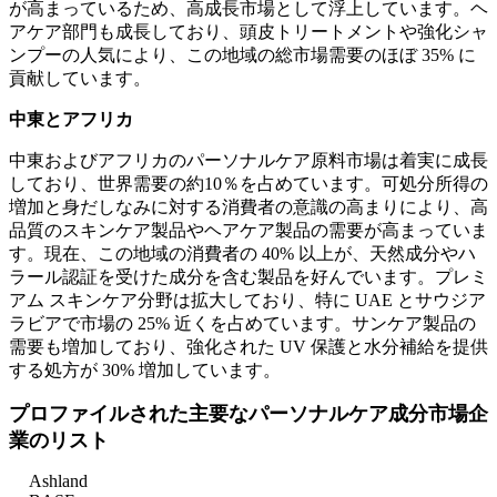
が高まっているため、高成長市場として浮上しています。ヘ
アケア部門も成長しており、頭皮トリートメントや強化シャ
ンプーの人気により、この地域の総市場需要のほぼ 35% に
貢献しています。
中東とアフリカ
中東およびアフリカのパーソナルケア原料市場は着実に成長
しており、世界需要の約10％を占めています。可処分所得の
増加と身だしなみに対する消費者の意識の高まりにより、高
品質のスキンケア製品やヘアケア製品の需要が高まっていま
す。現在、この地域の消費者の 40% 以上が、天然成分やハ
ラール認証を受けた成分を含む製品を好んでいます。プレミ
アム スキンケア分野は拡大しており、特に UAE とサウジア
ラビアで市場の 25% 近くを占めています。サンケア製品の
需要も増加しており、強化された UV 保護と水分補給を提供
する処方が 30% 増加しています。
プロファイルされた主要なパーソナルケア成分市場企
業のリスト
Ashland