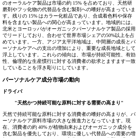
のオーラルケア製品は市場の約 15% を占めており、天然研
磨剤やフッ化物の代替品を含む製剤への嗜好が高まっていま
す。残りの 15% はカラー化粧品であり、合成着色料や保存
料を含まない製品への関心が高まっています。地域的には、
北米とヨーロッパがオーガニックパーソナルケア製品の採用
でリードしており、合わせて世界市場シェアの50%以上を占
めています。一方、アジア太平洋地域は、中間層の成長とパ
ーソナルケアへの支出の増加により、重要な成長地域として
浮上しています。これらの傾向は、市場が持続可能性、有効
性、倫理的な生産慣行に対する消費者の欲求とますます一致
していることを浮き彫りにしています。
パーソナルケア成分市場の動向
ドライバ
"天然かつ持続可能な原料に対する需要の高まり"
天然で持続可能な原料に対する消費者の嗜好の高まりが、パ
ーソナルケア原料市場の大きな推進力となっています。現
在、消費者の約 40% が植物由来およびオーガニック成分を
含む製品を優先しており、環境に優しい代替品への需要の増