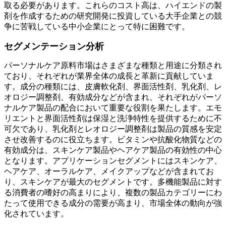
取る必要があります。これらのコスト高は、ハイエンドの製
剤を作成するための研究開発に投資している大手企業との競
争に苦戦している中小企業にとって特に困難です。
セグメンテーション分析
パーソナルケア原料市場はさまざまな種類と用途に分類され
ており、それぞれが業界全体の成長と革新に貢献していま
す。成分の種類には、皮膚軟化剤、界面活性剤、乳化剤、レ
オロジー調整剤、有効成分などが含まれ、それぞれがパーソ
ナルケア製品の配合において重要な役割を果たします。エモ
リエントと界面活性剤は保湿と洗浄特性を提供するために不
可欠であり、乳化剤とレオロジー調整剤は製品の質感を安定
させ改善するのに役立ちます。ビタミンや抗酸化物質などの
有効成分は、スキンケア製品やヘアケア製品の有効性の中心
となります。アプリケーションセグメントにはスキンケア、
ヘアケア、オーラルケア、メイクアップなどが含まれてお
り、スキンケアが最大のセグメントです。多機能製品に対す
る消費者の嗜好の高まりにより、複数の製品カテゴリーにわ
たって使用できる成分の需要が高まり、市場全体の動向が強
化されています。