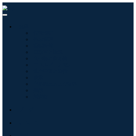
産業:
情報技術
健康管理
機械設備
自動車と輸送
食べ物と飲み物
エネルギーと電力
航空宇宙と防衛
農業
化学薬品および材料
建築
消費財
ブログ
について
接触