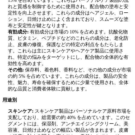
15% を占めています。これらはパーソナルケア製品の流
れと質感を制御するために使用され、配合物の塗布と安
定性を向上させます。これらの成分はヘアジェル、ロー
ション、日焼け止めによく含まれており、スムーズな塗
布と安定性が鍵となります。
有効成分:
有効成分は市場の 10% を占めます。抗酸化物
質、ビタミン、ペプチドなどのこれらの成分は、老化防
止、皮膚の修復、保護などの特定の利点をもたらしま
す。これらは主にスキンケアやヘアケア製品に使用さ
れ、特定の悩みをターゲットにし、配合物の全体的な有
効性を高めます。
その他:
保存料、着色料、香料など、その他の成分が市場
の約 5% を占めています。これらの成分は、製品の安全
性、魅力、寿命を確保するために少量で使用され、全体
的な品質と消費者体験に貢献します。
用途別
スキンケア:
スキンケア製品はパーソナルケア原料市場を
支配しており、総需要の約 40% を占めています。このセ
グメントには、保湿剤、アンチエイジングクリーム、美
容液、日焼け止めなどの幅広い製品が含まれます。皮膚