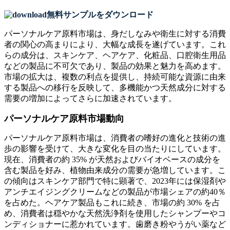
無料サンプルをダウンロード
パーソナルケア原料市場は、身だしなみや衛生に対する消費
者の関心の高まりにより、大幅な成長を遂げています。これ
らの成分は、スキンケア、ヘアケア、化粧品、口腔衛生用品
などの製品に不可欠であり、製品の効果と魅力を高めます。
市場の拡大は、複数の利点を提供し、持続可能な資源に由来
する製品への移行を反映して、多機能かつ天然成分に対する
需要の増加によってさらに加速されています。
パーソナルケア原料市場動向
パーソナルケア原料市場は、消費者の嗜好の進化と技術の進
歩の影響を受けて、大きな変化を目の当たりにしています。
現在、消費者の約 35% が天然およびバイオベースの成分を
含む製品を好み、植物由来成分の需要が急増しています。こ
の傾向はスキンケア部門で特に顕著で、2023年には保湿剤や
アンチエイジングクリームなどの製品が市場シェアの約40％
を占めた。ヘアケア製品もこれに続き、市場の約 30% を占
め、消費者は穏やかな天然洗浄剤を使用したシャンプーやコ
ンディショナーに惹かれています。歯磨き粉やうがい薬など