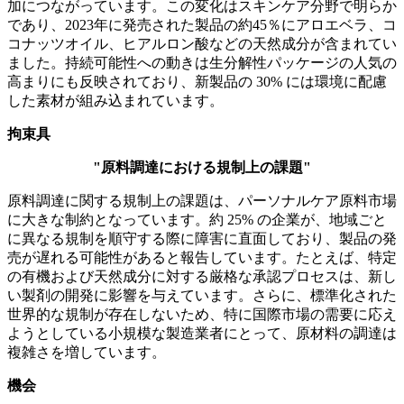
加につながっています。この変化はスキンケア分野で明らか
であり、2023年に発売された製品の約45％にアロエベラ、コ
コナッツオイル、ヒアルロン酸などの天然成分が含まれてい
ました。持続可能性への動きは生分解性パッケージの人気の
高まりにも反映されており、新製品の 30% には環境に配慮
した素材が組み込まれています。
拘束具
"原料調達における規制上の課題"
原料調達に関する規制上の課題は、パーソナルケア原料市場
に大きな制約となっています。約 25% の企業が、地域ごと
に異なる規制を順守する際に障害に直面しており、製品の発
売が遅れる可能性があると報告しています。たとえば、特定
の有機および天然成分に対する厳格な承認プロセスは、新し
い製剤の開発に影響を与えています。さらに、標準化された
世界的な規制が存在しないため、特に国際市場の需要に応え
ようとしている小規模な製造業者にとって、原材料の調達は
複雑さを増しています。
機会