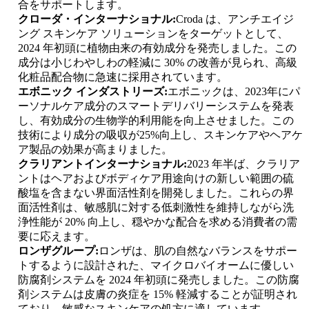
合をサポートします。
クローダ・インターナショナル:
Croda は、アンチエイジ
ング スキンケア ソリューションをターゲットとして、
2024 年初頭に植物由来の有効成分を発売しました。この
成分は小じわやしわの軽減に 30% の改善が見られ、高級
化粧品配合物に急速に採用されています。
エボニック インダストリーズ:
エボニックは、2023年にパ
ーソナルケア成分のスマートデリバリーシステムを発表
し、有効成分の生物学的利用能を向上させました。この
技術により成分の吸収が25%向上し、スキンケアやヘアケ
ア製品の効果が高まりました。
クラリアントインターナショナル:
2023 年半ば、クラリア
ントはヘアおよびボディケア用途向けの新しい範囲の硫
酸塩を含まない界面活性剤を開発しました。これらの界
面活性剤は、敏感肌に対する低刺激性を維持しながら洗
浄性能が 20% 向上し、穏やかな配合を求める消費者の需
要に応えます。
ロンザグループ:
ロンザは、肌の自然なバランスをサポー
トするように設計された、マイクロバイオームに優しい
防腐剤システムを 2024 年初頭に発売しました。この防腐
剤システムは皮膚の炎症を 15% 軽減することが証明され
ており、敏感なスキンケアの処方に適しています。