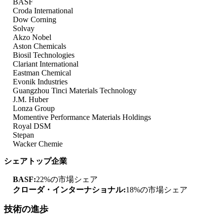
BASF
Croda International
Dow Corning
Solvay
Akzo Nobel
Aston Chemicals
Biosil Technologies
Clariant International
Eastman Chemical
Evonik Industries
Guangzhou Tinci Materials Technology
J.M. Huber
Lonza Group
Momentive Performance Materials Holdings
Royal DSM
Stepan
Wacker Chemie
シェアトップ企業
BASF:
22%の市場シェア
クローダ・インターナショナル:
18%の市場シェア
技術の進歩