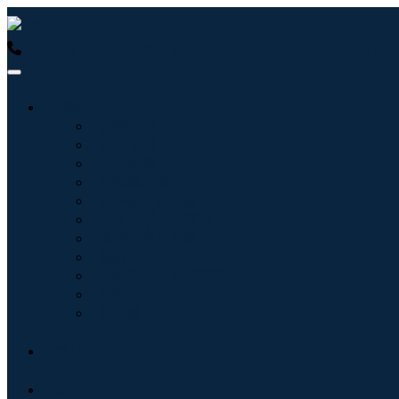
USA : +1 (855) 467-7775 (フリーダイヤル)
UK : +44 8085 
産業:
情報技術
健康管理
機械設備
自動車と輸送
食べ物と飲み物
エネルギーと電力
航空宇宙と防衛
農業
化学薬品および材料
建築
消費財
ブログ
について