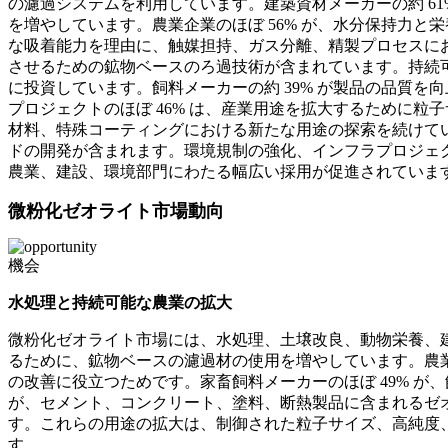
の濾過システムを利用しています。建築資材メーカーの約 6
を増やしています。農業企業のほぼ 56% が、水分保持力と
な吸着能力を理由に、触媒担持、ガス分離、精製プロセスにお
させるための鉱物ベースのろ過技術が含まれています。持続可
に投資しています。飼料メーカーの約 39% が製品の品質
プロジェクトのほぼ 46% は、産業用途を拡大するために
材料、特殊コーティングにおける新たな用途の探索を続けてい
ドの開発が含まれます。環境規制の強化、インフラプロジェ
農業、建設、環境部門にわたる幅広い採用が促進されていま
微粉化ゼオライト市場動向
機会
水処理と持続可能な農業の拡大
微粉化ゼオライト市場には、水処理、土壌改良、動物栄養、建
るために、鉱物ベースの濾過材の使用を増やしています。農業
の改善に役立つためです。家畜飼料メーカーのほぼ 49% が
が、セメント、コンクリート、塗料、断熱製品に含まれるゼオ
す。これらの用途の拡大は、制御された粒子サイズ、高純度
す。