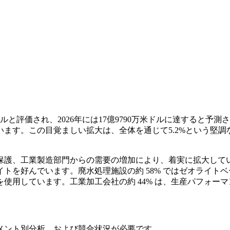
ルと評価され、2026年には17億9790万米ドルに達すると予測さ
います。この目覚ましい拡大は、全体を通じて5.2%という堅調なCA
護、工業製造部門からの需要の増加により、着実に拡大していま
を好んでいます。廃水処理施設の約 58% ではゼオライトベ
使用しています。工業加工会社の約 44% は、生産パフォー
メント別分析、および競合状況
が必要です。