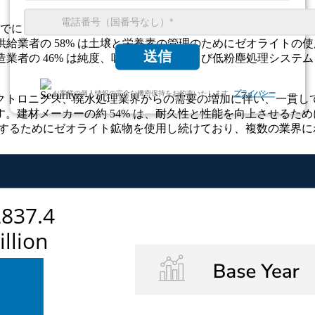
 年までに 28 億 3,740 万に達し、5.2% の CAGR で成長すると予
業供給業者の 58% は土壌と栄養素の管理のためにゼオライトの
送信
製造業者の 46% は純度、吸着、分散、および低粉塵処理システ
お客様の個人情報の完全な機密保持をお約束いたします.
プライバシー
トロニクス、廃水処理業界からの需要の増加に伴い、一貫して成
。建材メーカーの約 54% は、耐久性と性能を向上させるた
改善するためにゼオライト鉱物を使用し続けており、複数の業界