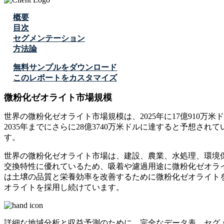
概要
目次
セグメンテーション
方法論
無料サンプルをダウンロード
このレポートをカスタマイズ
微粉化ゼオライト市場規模
世界の微粉化ゼオライト市場規模は、2025年に17億910万米ド
2035年までにさらに28億3740万米ドルに達すると予想されて
す。
世界の微粉化ゼオライト市場は、建設、農業、水処理、環境保
交換特性に優れているため、吸着や濾過用途に微粉化ゼオライト
は土壌の品質と栄養効率を改善するために微粉化ゼオライトを
オライトを採用し続けています。
詳細な地域分析と収益予測のために、
完全なデータ表、セグ