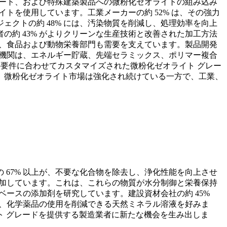
リート、および特殊建築製品への微粉化ゼオライトの組み込み
トを使用しています。工業メーカーの約 52% は、その強力
クトの約 48% には、汚染物質を削減し、処理効率を向上
約 43% がよりクリーンな生産技術と改善された加工方法
り、食品および動物栄養部門も需要を支えています。製品開発
究機関は、エネルギー貯蔵、先端セラミックス、ポリマー複合
の要件に合わせてカスタマイズされた微粉化ゼオライト グレー
、微粉化ゼオライト市場は強化され続けている一方で、工業、
67% 以上が、不要な化合物を除去し、浄化性能を向上させ
添加しています。これは、これらの物質が水分制御と栄養保持
ベースの添加剤を研究しています。建設資材会社の約 45%
も、化学薬品の使用を削減できる天然ミネラル溶液を好みま
 グレードを提供する製造業者に新たな機会を生み出しま