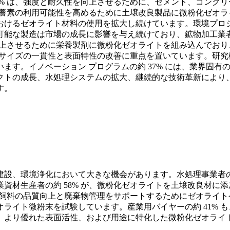
1% は、強度と耐久性を向上させるために、セメント、コンク
栄養素の利用可能性を高めるために土壌改良製品に微粉化ゼオライ
けるゼオライト材料の使用を拡大し続けています。環境プロジェ
能な製造は市場の成長に影響を与え続けており、鉱物加工業者の
を向上させるために栄養製剤に微粉化ゼオライトを組み込んでお
粒子サイズの一貫性と表面特性の改善に重点を置いています。研
ます。イノベーション プログラムの約 37% には、業界固有
クトの成長、水処理システムの拡大、継続的な技術革新により
す。
設、環境浄化において大きな機会があります。水処理事業者の 
資材生産者の約 58% が、微粉化ゼオライトを土壌改良材に
、飼料の品質向上と廃棄物管理をサポートするためにゼオライト
ライト微粉末を試験しています。産業用バイヤーの約 41% 
、より優れた表面活性、および用途に特化した微粉化ゼオライト