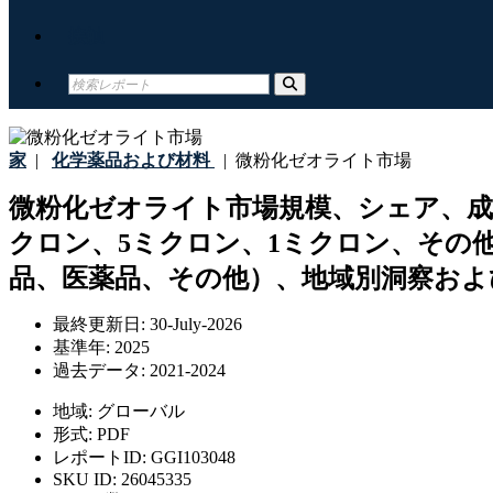
接触
家
|
化学薬品および材料
|
微粉化ゼオライト市場
微粉化ゼオライト市場規模、シェア、成
クロン、5ミクロン、1ミクロン、その
品、医薬品、その他）、地域別洞察および
最終更新日:
30-July-2026
基準年:
2025
過去データ:
2021-2024
地域:
グローバル
形式:
PDF
レポートID:
GGI103048
SKU ID:
26045335