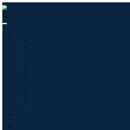
USA : +1 (855) 467-7775 (フリーダイヤル)
UK : +44 8085 
産業:
情報技術
健康管理
機械設備
自動車と輸送
食べ物と飲み物
エネルギーと電力
航空宇宙と防衛
農業
化学薬品および材料
建築
消費財
ブログ
について