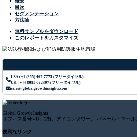
概要
目次
セグメンテーション
方法論
無料サンプルをダウンロード
このレポートをカスタマイズ
USA : +1 (855) 467-7775 (フリーダイヤル)
UK : +44 8085 022397 (フリーダイヤル)
sales@globalgrowthinsights.com
;
Global Growth Insights
オフィス番号 - B、2階、アイコンタワー、 バネール・マハル
便利なリンク