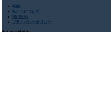
接触
私たちについて
利用規約
プライバシーポリシー
私たちの連絡先
USA : +1 (855) 467-7775 (フリーダイヤル)
UK : +44 8085 0
sales@globalgrowthinsights.com
私たちとつながる
オンラインでの信頼