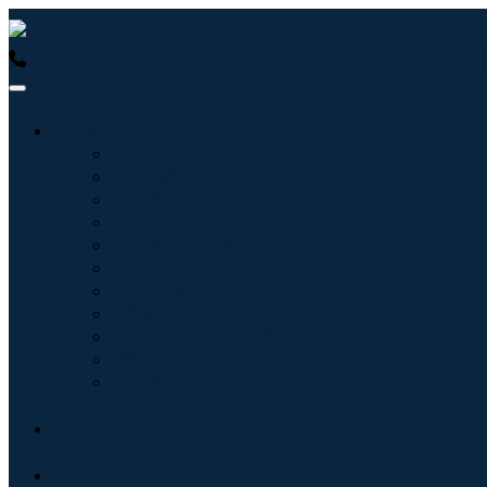
USA : +1 (855) 467-7775 (フリーダイヤル)
UK : +44 8085 
産業:
情報技術
健康管理
機械設備
自動車と輸送
食べ物と飲み物
エネルギーと電力
航空宇宙と防衛
農業
化学薬品および材料
建築
消費財
ブログ
について