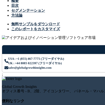
概要
目次
セグメンテーション
方法論
無料サンプルをダウンロード
このレポートをカスタマイズ
USA : +1 (855) 467-7775 (フリーダイヤル)
UK : +44 8085 022397 (フリーダイヤル)
sales@globalgrowthinsights.com
;
Global Growth Insights
オフィス番号 - B、2階、アイコンタワー、 バネール・マハル
便利なリンク