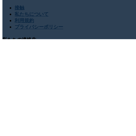
接触
私たちについて
利用規約
プライバシーポリシー
私たちの連絡先
USA : +1 (855) 467-7775 (フリーダイヤル)
UK : +44 8085 0
sales@globalgrowthinsights.com
私たちとつながる
オンラインでの信頼