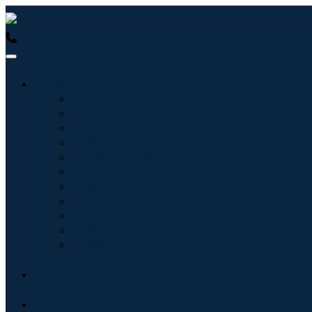
USA : +1 (855) 467-7775 (フリーダイヤル)
UK : +44 8085 
産業:
情報技術
健康管理
機械設備
自動車と輸送
食べ物と飲み物
エネルギーと電力
航空宇宙と防衛
農業
化学薬品および材料
建築
消費財
ブログ
について