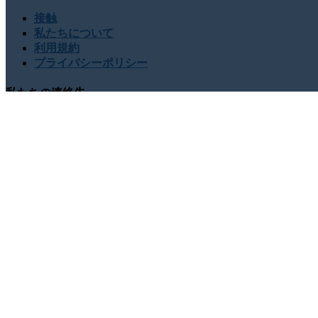
接触
私たちについて
利用規約
プライバシーポリシー
私たちの連絡先
USA : +1 (855) 467-7775 (フリーダイヤル)
UK : +44 8085 0
sales@globalgrowthinsights.com
私たちとつながる
オンラインでの信頼