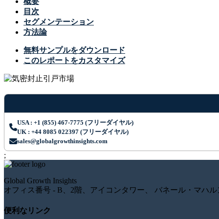
概要
目次
セグメンテーション
方法論
無料サンプルをダウンロード
このレポートをカスタマイズ
USA : +1 (855) 467-7775 (フリーダイヤル)
UK : +44 8085 022397 (フリーダイヤル)
sales@globalgrowthinsights.com
;
Global Growth Insights
オフィス番号 - B、2階、アイコンタワー、 バネール・マハル
便利なリンク