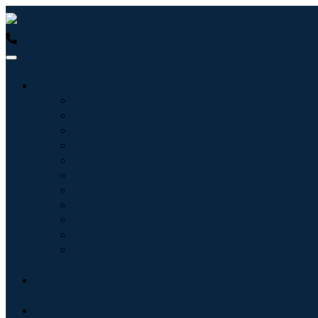
USA : +1 (855) 467-7775 (フリーダイヤル)
UK : +44 8085 
産業:
情報技術
健康管理
機械設備
自動車と輸送
食べ物と飲み物
エネルギーと電力
航空宇宙と防衛
農業
化学薬品および材料
建築
消費財
ブログ
について