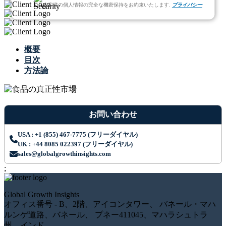
お客様の個人情報の完全な機密保持をお約束いたします.
プライバシー
概要
目次
方法論
お問い合わせ
USA : +1 (855) 467-7775 (フリーダイヤル)
UK : +44 8085 022397 (フリーダイヤル)
sales@globalgrowthinsights.com
;
Global Growth Insights
オフィス番号 - B、2階、アイコンタワー、 バネール・マハ
ルンゲ道路、バネール、 プネー411045、マハラシュトラ
州、インド。