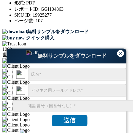
形式:
PDF
レポートID:
GGI104863
SKU ID:
19925277
ページ数:
107
無料サンプルをダウンロード
クイック購入
1000+
×
世界のリーダーが当社を信頼しています
無料サンプルをダウンロード
送信