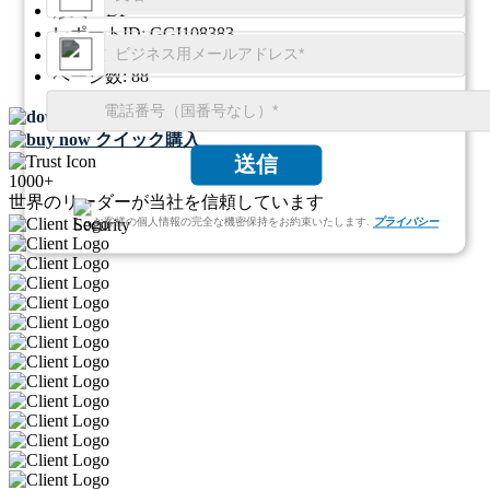
形式:
PDF
レポートID:
GGI108383
SKU ID:
26640280
ページ数:
88
無料サンプルをダウンロード
クイック購入
送信
1000+
世界のリーダーが当社を信頼しています
お客様の個人情報の完全な機密保持をお約束いたします.
プライバシー