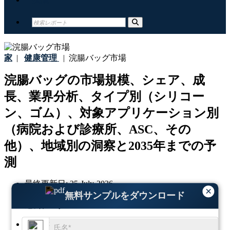
家
|
健康管理
|
浣腸バッグ市場
浣腸バッグの市場規模、シェア、成
長、業界分析、タイプ別（シリコー
ン、ゴム）、対象アプリケーション別
（病院および診療所、ASC、その
他）、地域別の洞察と2035年までの予
測
最終更新日:
25-July-2026
×
基準年:
2025
無料サンプルをダウンロード
過去データ:
2021-2024
地域:
グローバル