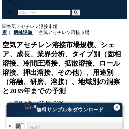
家
|
機械設備
|
空気アセチレン溶接市場
空気アセチレン溶接市場規模、シェ
ア、成長、業界分析、タイプ別（固相
溶接、冷間圧溶接、拡散溶接、ロール
溶接、押出溶接、その他）、用途別
（溶融、研磨、溶接）、地域別の洞察
と2035年までの予測
最終更新日:
25-July-2026
×
基準年:
2025
無料サンプルをダウンロード
過去データ:
2021-2024
地域:
グローバル