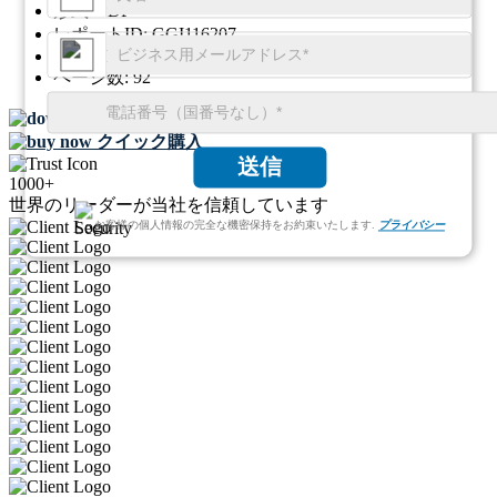
形式:
PDF
レポートID:
GGI116207
SKU ID:
29562215
ページ数:
92
無料サンプルをダウンロード
クイック購入
送信
1000+
世界のリーダーが当社を信頼しています
お客様の個人情報の完全な機密保持をお約束いたします.
プライバシー