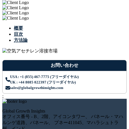
概要
目次
方法論
お問い合わせ
USA : +1 (855) 467-7775 (フリーダイヤル)
UK : +44 8085 022397 (フリーダイヤル)
sales@globalgrowthinsights.com
;
Global Growth Insights
オフィス番号 - B、2階、アイコンタワー、 バネール・マハ
ルンゲ道路、バネール、 プネー411045、マハラシュトラ
州、インド。