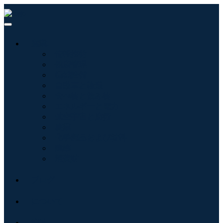
産業:
情報技術
健康管理
機械設備
自動車と輸送
食べ物と飲み物
エネルギーと電力
航空宇宙と防衛
農業
化学薬品および材料
建築
消費財
ブログ
について
接触