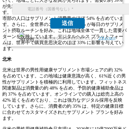
いて、地域ごとに大きな差異が見られます。需要の約 59%
が先進国に集中しており、新興市場が約 41% を占めていま
す。フィットネスへの意識と予防医療の導入に支えられ、都
市部の人口はサプリメント消費量のほぼ 54% を占めていま
送信
す。さらに、全世界のユーザーの約 46% が毎日のサプリメ
ント摂取ルーチンを好み、これは地域全体で一貫した需要パ
ターンを反映しています。デジタルヘルス プラットフォー
お客様の個人情報の完全な機密保持をお約束いたします.
プライバシー
ムは、世界中で購買意思決定のほぼ 33% に影響を与えてい
ます。
北米
北米は世界の男性用健康サプリメント市場シェアの約 32%
を占めています。この地域は健康意識が高く、61%近くの男
性がサプリメントを積極的に利用しています。フィットネス
関連製品は消費量の約 48% を占め、予防的健康補助食品は
約 37% を占めています。オンラインでの購入は総売上高の
42% 近くを占めており、これは強力なデジタル採用を反映
しています。さらに、消費者の約 35% は、特定の健康目標
に合わせてカスタマイズされたサプリメント プランを好み
ます。
北米の男性用健康補助食品市場は、2026年に15億7000万米ド