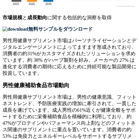
市場規模
と
成長動向
に関する包括的な洞察を取得
無料サンプルをダウンロード
男性用健康サプリメント市場はパーソナライゼーションとデ
ジタルエンゲージメントによってますます形成されており、
消費者の約31%がカスタマイズされたソリューションを求め
ています。約 38% がハーブ製剤を好み、メーカーの 27% は
進化する消費者の期待に応えるために持続可能な製品開発に
投資しています。
男性健康補助食品市場動向
男性用健康サプリメント市場は、男性の健康意識、フィット
ネストレンド、予防医療実践の増加に牽引されて、一貫した
成長を遂げています。成人男性の61%近くが健康全般をサポ
ートするために栄養補助食品を積極的に利用しており、約
47%がプロテインやパフォーマンス向上剤などのフィットネ
ス関連のサプリメントに重点を置いています。消費者の約
53% は免疫力とエネルギーレベルをサポートするサプリメ