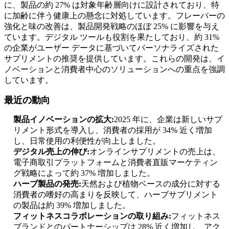
に、製品の約 27% は対象年齢層向けに設計されており、特
に加齢に伴う健康上の懸念に対処しています。フレーバーの
強化と味の改善は、製品開発戦略のほぼ 25% に影響を与え
ています。デジタル ツールも役割を果たしており、約 31%
の企業がユーザー データに基づいてパーソナライズされた
サプリメントの推奨を提供しています。これらの開発は、イ
ノベーションと消費者中心のソリューションへの重点を強調
しています。
最近の動向
製品イノベーションの拡大:
2025 年に、企業は新しいサプ
リメント形式を導入し、消費者の採用が 34% 近く増加
し、日常使用の利便性が向上しました。
デジタル売上の伸び:
オンラインサプリメントの売上は、
電子商取引プラットフォームと消費者直販マーケティン
グ戦略によって約 37% 増加しました。
ハーブ製品の発売:
天然および植物ベースの成分に対する
消費者の嗜好の高まりを反映して、ハーブサプリメント
の製品は約 39% 増加しました。
フィットネスコラボレーションの取り組み:
フィットネス
ブランドとのパートナーシップは 28% 近く増加し、アク