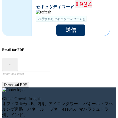
セキュリティコード
送信
Email for PDF
×
Download PDF
Global Growth Insights
オフィス番号 - B、2階、アイコンタワー、 バネール・マハ
ルンゲ道路、バネール、 プネー411045、マハラシュトラ
州、インド。