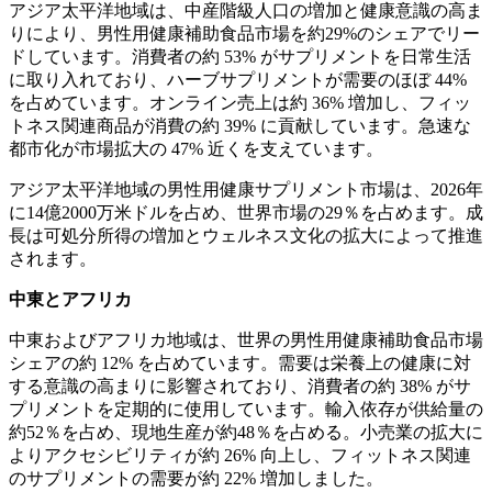
アジア太平洋地域は、中産階級人口の増加と健康意識の高ま
りにより、男性用健康補助食品市場を約29%のシェアでリー
ドしています。消費者の約 53% がサプリメントを日常生活
に取り入れており、ハーブサプリメントが需要のほぼ 44%
を占めています。オンライン売上は約 36% 増加し、フィッ
トネス関連商品が消費の約 39% に貢献しています。急速な
都市化が市場拡大の 47% 近くを支えています。
アジア太平洋地域の男性用健康サプリメント市場は、2026年
に14億2000万米ドルを占め、世界市場の29％を占めます。成
長は可処分所得の増加とウェルネス文化の拡大によって推進
されます。
中東とアフリカ
中東およびアフリカ地域は、世界の男性用健康補助食品市場
シェアの約 12% を占めています。需要は栄養上の健康に対
する意識の高まりに影響されており、消費者の約 38% がサ
プリメントを定期的に使用しています。輸入依存が供給量の
約52％を占め、現地生産が約48％を占める。小売業の拡大に
よりアクセシビリティが約 26% 向上し、フィットネス関連
のサプリメントの需要が約 22% 増加しました。