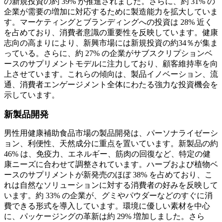
の新規投資の約 39% が推進されました。さらに、約 31% の
企業が需要の増加に対応するために製造能力を拡大していま
す。マーケティングとブランディングへの投資は 28% 近く
を占めており、消費者意識の重要性を反映しています。健康
志向の高まりにより、新興市場には新規投資の約34％が集ま
っている。さらに、約 27% の企業がサブスクリプションベ
ースのサプリメントモデルに注力しており、顧客維持率を向
上させています。これらの傾向は、製品イノベーション、流
通、消費者エンゲージメント全体にわたる強力な投資機会を
示しています。
新製品開発
男性用健康補助食品市場の製品開発は、パーソナライゼーシ
ョン、利便性、天然成分に重点を置いています。新製品の約
46% は、免疫力、エネルギー、筋肉の回復など、特定の健
康ニーズに合わせて調整されています。ハーブおよび植物ベ
ースのサプリメントが新発売のほぼ 38% を占めており、こ
れは自然なソリューションに対する消費者の好みを反映して
います。約 33% の企業が、グミやパウダーなどのすぐに消
費できる形式を導入しています。環境に優しい素材を中心
に、パッケージングの革新は約 29% 増加しました。さら