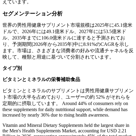
えています。
セグメンテーション分析
世界の男性用健康サプリメント市場規模は2025年に45.1億米
ドルで、2026年には49.1億米ドル、2027年には53.5億米ド
ル、2035年までに106.0億米ドルに達すると予測されてお
り、予測期間[2026年から2035年]中に8.91%のCAGRを示し
ます。市場は、さまざまな消費者の好みや流通チャネルを反
映して、種類と用途に基づいて分割されています。
タイプ別
ビタミンとミネラルの栄養補助食品
ビタミンとミネラルのサプリメントは男性用健康サプリメン
ト市場の大半を占めており、ユーザーの約 52% がそれらを
定期的に摂取しています。 Around 44% of consumers rely on
these supplements for daily nutritional support, while demand has
increased by nearly 36% due to rising health awareness.
Vitamin and Mineral Dietary Supplements held the largest share in
the Men's Health Supplements Market, accounting for USD 2.21