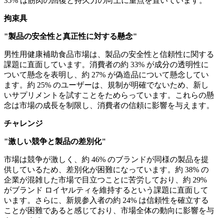
35% は筋肉の回復と持久力の向上に重点を置いています。
拘束具
"製品の安全性と真正性に対する懸念"
男性用健康補助食品市場は、製品の安全性と信頼性に関する
課題に直面しています。消費者の約 33% が成分の透明性に
ついて懸念を表明し、約 27% が偽造品について懸念してい
ます。約 25% のユーザーは、規制が明確でないため、新し
いサプリメントを試すことをためらっています。これらの懸
念は市場の成長を制限し、消費者の信頼に影響を与えます。
チャレンジ
"激しい競争と製品の差別化"
市場は競争が激しく、約 46% のブランドが同様の製品を提
供しているため、差別化が困難になっています。約 38% の
企業が混雑した市場で目立つことに苦労しており、約 29%
がブランド ロイヤルティを維持するという課題に直面して
います。さらに、新規参入者の約 24% は信頼性を確立する
ことが困難であると感じており、市場全体の動向に影響を与