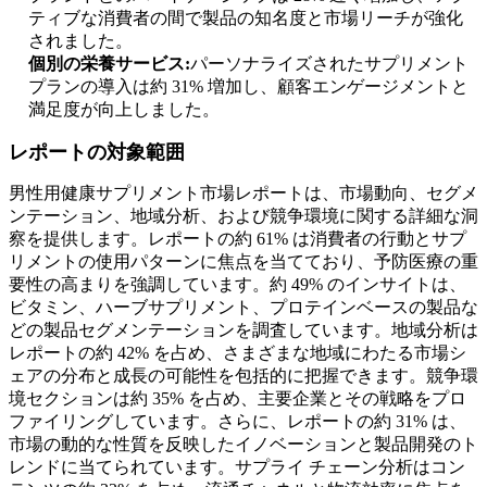
ティブな消費者の間で製品の知名度と市場リーチが強化
されました。
個別の栄養サービス:
パーソナライズされたサプリメント
プランの導入は約 31% 増加し、顧客エンゲージメントと
満足度が向上しました。
レポートの対象範囲
男性用健康サプリメント市場レポートは、市場動向、セグメ
ンテーション、地域分析、および競争環境に関する詳細な洞
察を提供します。レポートの約 61% は消費者の行動とサプ
リメントの使用パターンに焦点を当てており、予防医療の重
要性の高まりを強調しています。約 49% のインサイトは、
ビタミン、ハーブサプリメント、プロテインベースの製品な
どの製品セグメンテーションを調査しています。地域分析は
レポートの約 42% を占め、さまざまな地域にわたる市場シ
ェアの分布と成長の可能性を包括的に把握できます。競争環
境セクションは約 35% を占め、主要企業とその戦略をプロ
ファイリングしています。さらに、レポートの約 31% は、
市場の動的​​な性質を反映したイノベーションと製品開発のト
レンドに当てられています。サプライ チェーン分析はコン