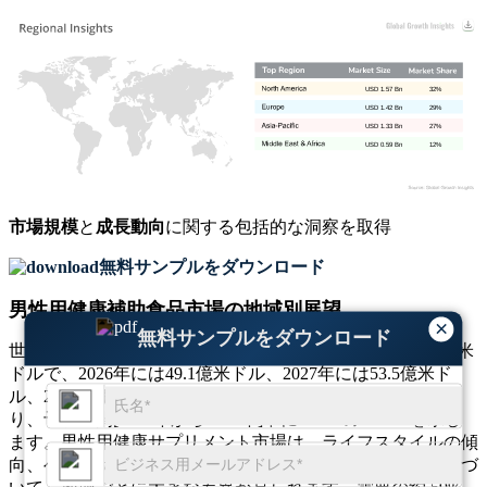
USD 1.57 Bn
32%
USD 1.42 Bn
29%
USD 1.33 Bn
27%
USD 0.59 Bn
12%
市場規模
と
成長動向
に関する包括的な洞察を取得
無料サンプルをダウンロード
男性用健康補助食品市場の地域別展望
×
無料サンプルをダウンロード
世界の男性用健康サプリメント市場規模は2025年に45.1億米
ドルで、2026年には49.1億米ドル、2027年には53.5億米ド
ル、2035年までに106.0億米ドルに達すると予測されてお
り、予測期間[2026年から2035年]中に8.91%のCAGRを示し
ます。男性用健康サプリメント市場は、ライフスタイルの傾
向、ヘルスケアの意識、サプリメントの入手しやすさに基づ