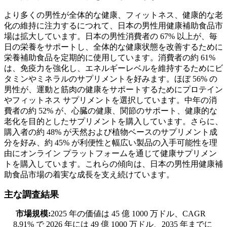
より多くの男性が全体的な健康、フィットネス、健康的な老
化の維持に注力するにつれて、日本の男性用健康補助食品市
場は拡大しています。日本の男性消費者の 67% 以上が、毎
日の栄養をサポートし、全体的な健康状態を改善するために
栄養補助食品を定期的に使用しています。消費者の約 61%
は、免疫力を強化し、エネルギーレベルを維持するためにビ
タミンやミネラルのサプリメントを好みます。ほぼ 56% の
男性が、運動と筋肉の健康をサポートするためにプロテイン
やフィットネス サプリメントを選択しています。中年の消
費者の約 52% が、心臓の健康、関節のサポート、健康的な
老化を目的としたサプリメントを購入しています。さらに、
購入者の約 48% が天然および植物ベースのサプリメント成
分を好み、約 45% が利便性と幅広い製品の入手可能性を理
由にオンライン プラットフォームを通じて健康サプリメン
トを購入しています。これらの傾向は、日本の男性用健康補
助食品市場の着実な成長を支え続けています。
主な調査結果
市場規模:
2025 年の価値は 45 億 1000 万ドル、CAGR
8.91% で 2026 年には 49 億 1000 万ドル、2035 年までに