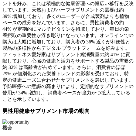
ントを好み、これは積極的な健康管理への幅広い移行を反映
しています。天然およびハーブサプリメントの需要は約
39% 増加しており、多くのユーザーが合成製剤よりも植物
ベースの成分を好んでいます。さらに、男性消費者の約
44% が定期的にマルチビタミンを摂取しており、毎日の栄
養摂取の重要性が浮き彫りになっています。オンラインでの
購入は大幅に増加しており、購入者の 36% 近くが利便性と
製品の多様性からデジタル プラットフォームを好みます。
フィットネス愛好家はサプリメント総消費量の約 41% に貢
献しており、心臓の健康と活力をサポートする製品の需要の
約 32% は高齢者が占めています。さらに、消費者のほぼ
29% が個別化された栄養トレンドの影響を受けており、特
定の健康ニーズに合わせたサプリメントを選択しています。
予防医療への意識の高まりにより、定期的なサプリメントの
使用が 34% 増加し、消費者ベースが強力かつ拡大している
ことを示しています。
男性用健康サプリメント市場の動向
機会