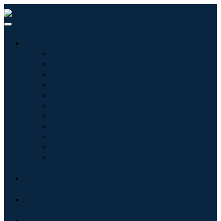
産業:
情報技術
健康管理
機械設備
自動車と輸送
食べ物と飲み物
エネルギーと電力
航空宇宙と防衛
農業
化学薬品および材料
建築
消費財
ブログ
について
接触