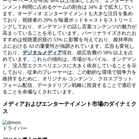
ーザー ベースが年間 38% 以上増加しており、エンターテイ
ンメント時間に占めるゲームの割合は 34% まで拡大してい
ます。オーディオ エンターテイメントも大きな注目を集め
ており、視聴者の 29% が毎週ポッドキャストをストリーミ
ングしており、オンデマンドの話し言葉コンテンツの魅力が
高まっていることを示しています。パーソナライズされたお
すすめは視聴選択肢の 53% に影響を与えており、維持率向
上における AI の重要性が強調されています。広告も変化し
ており、
デジタルメディア
現在、総広告費の 58% 以上を占
めています。これらの傾向は、市場がモバイル、オンデマン
ド、没入型エクスペリエンスに大きく依存していることを示
しており、従来のプレーヤーは、この動的な環境で競争力を
維持するために、オリジナル コンテンツ、クロスプラット
フォーム配信、データドリブン戦略に投資することで適応す
ることを余儀なくされています。
メディアおよびエンターテイメント市場のダイナミク
ス
ドライバー