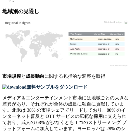
地域別の見通し
USD 1,066.50 Bn
38%
USD 785.84 Bn
28%
USD 701.64 Bn
25%
USD 252.59 Bn
9%
市場規模
と
成長動向
に関する包括的な洞察を取得
無料サンプルをダウンロード
メディア＆エンターテインメント市場には地域ごとの大きな
差異があり、それぞれが全体の成長に独自に貢献していま
す。北米は 38% の市場シェアでリードしており、88% のイ
ンターネット普及と OTT サービスの広範な採用に支えられ
ており、成人の 68% が少なくとも 1 つのストリーミング プ
ラットフォームに加入しています。ヨーロッパは 28% のシ