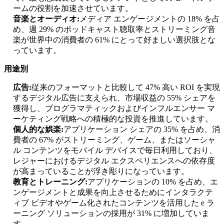
ームの役割を加速させています。
音楽とオーディオ:
メディア エンゲージメントの 18% を占
め、週 29% のポッドキャスト聴取率とストリーミング音
楽が世界中の消費者の 61% にとって好ましい選択肢とな
っています。
用途別
広告:
従来のフォーマットと比較して 47% 高い ROI を実現
するデジタル広告に支えられ、市場収益の 55% シェアを
獲得し、プログラマティックおよびインフルエンサー マ
ーケティング戦略への積極的な投資を推進しています。
個人的な娯楽:
アプリケーション シェアの 35% を占め、消
費者の 67% がストリーミング、ゲーム、またはソーシャ
ル コンテンツをモバイル デバイスで毎日利用しており、
レジャーにおけるデジタル エクスペリエンスへの依存度
が高まっていることが浮き彫りになっています。
教育とトレーニング:
アプリケーションの 10% を占め、エ
ンゲージメントと成果を向上させるためにインタラクテ
ィブ ビデオやゲーム化されたコンテンツを活用した e ラ
ーニング ソリューションの採用が 31% に増加していま
す。