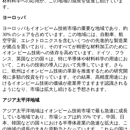
材料科学への応用が、この地域の成長を促進し続けていま
す。
ヨーロッパ
ヨーロッパもイオンビーム技術市場の重要な地域であり、約
30% のシェアを占めています。この地域には、自動車、航
空宇宙、エレクトロニクスを含むいくつかの先進的な製造業
が拠点を置いており、そのすべてが精密な材料加工のために
イオン ビーム技術への依存を高めています。ドイツ、フラ
ンス、英国などの国々は、特に半導体や材料科学の用途にお
いて、これらの技術の導入において先導しています。さら
に、欧州はイオンビーム技術の革新を推進するための研究開
発に多額の投資を行っています。その結果、高精度用途にお
けるイオンビーム技術の価値が産業界でますます認識される
ようになり、市場は拡大し続けると予想されます。
アジア太平洋地域
アジア太平洋地域はイオンビーム技術市場で最も急速に成長
している地域であり、市場シェアは約 35% です。中国、日
本、韓国などの国々における半導体産業の急速な拡大は、こ
の地域の成長の大きな原動力となっています。これらの国は