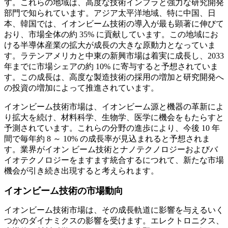
す。これらの地域は、高度な技術インフラと強力な研究開発
部門で知られています。アジア太平洋地域、特に中国、日
本、韓国では、イオンビーム技術の導入が最も顕著に伸びて
おり、市場全体の約 35% に貢献しています。この地域にお
ける半導体産業の拡大が成長の大きな原動力となっていま
す。ラテンアメリカと中東の新興市場は着実に成長し、2033
年までに市場シェアの約 10% に寄与すると予想されていま
す。この成長は、高度な製造技術の採用の増加と研究開発へ
の投資の増加によって推進されています。
イオンビーム技術市場は、イオンビーム源と機器の革新によ
り拡大を続け、材料科学、生物学、医学に機会をもたらすと
予測されています。これらの分野の進歩により、今後 10 年
間で毎年約 8 ～ 10% の成長率が見込まれると予想されま
す。業界がイオン ビーム技術とナノテクノロジーおよびバ
イオテクノロジーをますます統合するにつれて、新たな市場
機会が引き続き出現すると考えられます。
イオンビーム技術の市場動向
イオンビーム技術市場は、その成長軌道に影響を与えるいく
つかのダイナミクスの影響を受けます。エレクトロニクス、