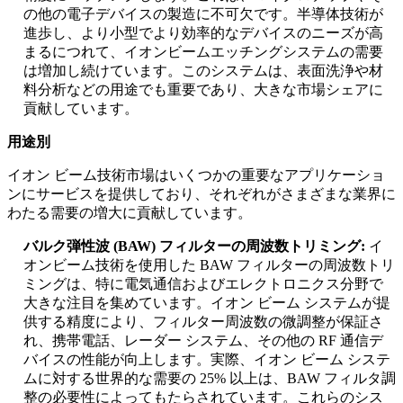
の他の電子デバイスの製造に不可欠です。半導体技術が
進歩し、より小型でより効率的なデバイスのニーズが高
まるにつれて、イオンビームエッチングシステムの需要
は増加し続けています。このシステムは、表面洗浄や材
料分析などの用途でも重要であり、大きな市場シェアに
貢献しています。
用途別
イオン ビーム技術市場はいくつかの重要なアプリケーショ
ンにサービスを提供しており、それぞれがさまざまな業界に
わたる需要の増大に貢献しています。
バルク弾性波 (BAW) フィルターの周波数トリミング:
イ
オンビーム技術を使用した BAW フィルターの周波数トリ
ミングは、特に電気通信およびエレクトロニクス分野で
大きな注目を集めています。イオン ビーム システムが提
供する精度により、フィルター周波数の微調整が保証さ
れ、携帯電話、レーダー システム、その他の RF 通信デ
バイスの性能が向上します。実際、イオン ビーム システ
ムに対する世界的な需要の 25% 以上は、BAW フィルタ調
整の必要性によってもたらされています。これらのシス