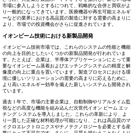
市場に参入しようとするにつれて、戦略的な合併と買収がよ
り一般的になってきています。医療機器や再生可能エネルギ
ーなどの業界における高品質の製造に対する需要の高まりに
より、市場での投資機会がさらに促進されています。
イオンビーム技術における新製品開発
イオンビーム技術市場では、これらのシステムの性能と機能
の向上を目的としたいくつかの新製品開発が行われていま
す。たとえば、企業は、半導体アプリケーションにとって重
要なイオンビーム蒸着およびエッチングシステムの精度と解
像度の向上に重点を置いています。製造プロセスにおける環
境に優しいソリューションの需要の高まりに応えるために、
より高いエネルギー効率を備えた新しいシステムも開発され
ています。
過去 1 年で、市場の主要企業は、自動制御やリアルタイム監
視などの高度な機能を組み込んだ次世代イオン ビーム エッ
チング システムを導入しました。これらの革新により、よ
り一貫した正確な材料処理が可能になり、これは高品質のマ
イクロエレクトロニクスやナノテクノロジーを必要とする産
業にとって不可欠です。さらに、品質を損なうことなくより