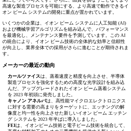
高速な製造プロセスを可能にする、より高速で動作できるイ
オン ビーム システムの開発に重点が置かれています。
いくつかの企業は、イオン ビーム システムに人工知能 (AI)
および機械学習アルゴリズムを組み込んで、パフォーマンス
を最適化し、メンテナンス要件を予測しています。この AI
の統合により、イオン ビーム技術の全体的な効率と信頼性
が向上し、業界全体での採用がさらに進むことが期待されま
す。
メーカーの最近の動向
カールツァイス
は、蒸着速度と精度を向上させ、半導体
製造プロセスを強化するための高度な光学設計を組み込
んだ、アップグレードされたイオン ビーム蒸着システム
を 2023 年初頭に発売しました。
キャノン アネルバ
は、高性能マイクロエレクトロニクス
に対する需要の高まりをターゲットに、エッチングの解
像度と均一性を向上させた新しいイオン ビーム エッチン
グ システムを 2023 年半ばに導入しました。
FEI
は、イオンビーム技術と電子ビーム技術を統合して、