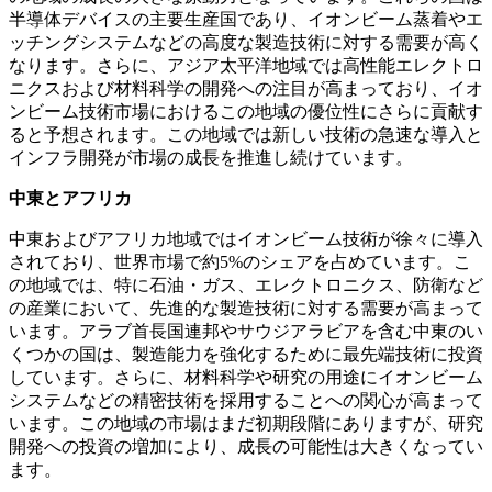
半導体デバイスの主要生産国であり、イオンビーム蒸着やエ
ッチングシステムなどの高度な製造技術に対する需要が高く
なります。さらに、アジア太平洋地域では高性能エレクトロ
ニクスおよび材料科学の開発への注目が高まっており、イオ
ンビーム技術市場におけるこの地域の優位性にさらに貢献す
ると予想されます。この地域では新しい技術の急速な導入と
インフラ開発が市場の成長を推進し続けています。
中東とアフリカ
中東およびアフリカ地域ではイオンビーム技術が徐々に導入
されており、世界市場で約5%のシェアを占めています。こ
の地域では、特に石油・ガス、エレクトロニクス、防衛など
の産業において、先進的な製造技術に対する需要が高まって
います。アラブ首長国連邦やサウジアラビアを含む中東のい
くつかの国は、製造能力を強化するために最先端技術に投資
しています。さらに、材料科学や研究の用途にイオンビーム
システムなどの精密技術を採用することへの関心が高まって
います。この地域の市場はまだ初期段階にありますが、研究
開発への投資の増加により、成長の可能性は大きくなってい
ます。