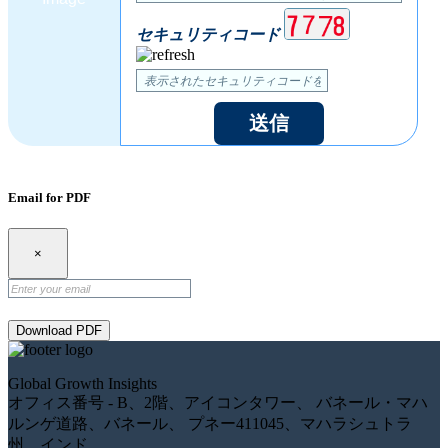
セキュリティコード
送信
Email for PDF
×
Download PDF
Global Growth Insights
オフィス番号 - B、2階、アイコンタワー、 バネール・マハ
ルンゲ道路、バネール、 プネー411045、マハラシュトラ
州、インド。