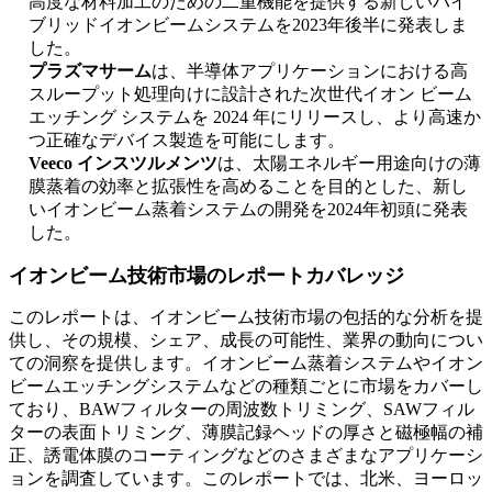
高度な材料加工のための二重機能を提供する新しいハイ
ブリッドイオンビームシステムを2023年後半に発表しま
した。
プラズマサーム
は、半導体アプリケーションにおける高
スループット処理向けに設計された次世代イオン ビーム
エッチング システムを 2024 年にリリースし、より高速か
つ正確なデバイス製造を可能にします。
Veeco インスツルメンツ
は、太陽エネルギー用途向けの薄
膜蒸着の効率と拡張性を高めることを目的とした、新し
いイオンビーム蒸着システムの開発を2024年初頭に発表
した。
イオンビーム技術市場のレポートカバレッジ
このレポートは、イオンビーム技術市場の包括的な分析を提
供し、その規模、シェア、成長の可能性、業界の動向につい
ての洞察を提供します。イオンビーム蒸着システムやイオン
ビームエッチングシステムなどの種類ごとに市場をカバーし
ており、BAWフィルターの周波数トリミング、SAWフィル
ターの表面トリミング、薄膜記録ヘッドの厚さと磁極幅の補
正、誘電体膜のコーティングなどのさまざまなアプリケーシ
ョンを調査しています。このレポートでは、北米、ヨーロッ