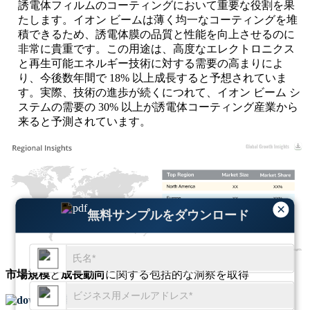
誘電体フィルムのコーティングにおいて重要な役割を果
たします。イオン ビームは薄く均一なコーティングを堆
積できるため、誘電体膜の品質と性能を向上させるのに
非常に貴重です。この用途は、高度なエレクトロニクス
と再生可能エネルギー技術に対する需要の高まりによ
り、今後数年間で 18% 以上成長すると予想されていま
す。実際、技術の進歩が続くにつれて、イオン ビーム シ
ステムの需要の 30% 以上が誘電体コーティング産業から
来ると予測されています。
XX
XX%
XX
XX%
×
XX
XX%
無料サンプルをダウンロード
XX
XX%
市場規模
と
成長動向
に関する包括的な洞察を取得
無料サンプルをダウンロード