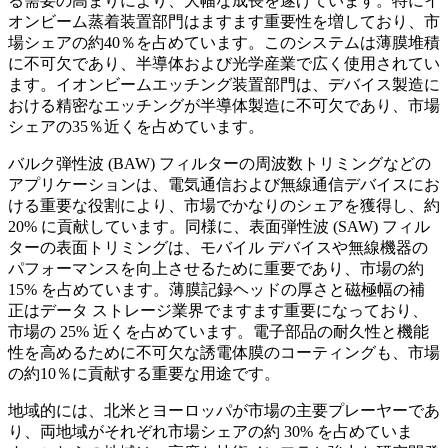
る需要の高まりにより、大幅な成長を遂げています。特にイ
オンビーム蒸着装置部門はますます重要性を増しており、市
場シェアの約40％を占めています。このシステムは薄膜堆積
に不可欠であり、半導体および光学産業で広く使用されてい
ます。イオンビームエッチング装置部門は、デバイス製造に
おける精密なエッチングが半導体製造に不可欠であり、市場
シェアの35％近くを占めています。
バルク弾性波 (BAW) フィルターの周波数トリミングなどの
アプリケーションは、電気通信および無線通信デバイスにお
ける重要な役割により、市場でかなりのシェアを獲得し、約
20% に貢献しています。同様に、表面弾性波 (SAW) フィル
ターの表面トリミングは、モバイル デバイスや無線機器の
パフォーマンスを向上させるために重要であり、市場の約
15% を占めています。薄膜記録ヘッドの厚さと磁極幅の補
正はデータ ストレージ業界でますます重要になっており、
市場の 25% 近くを占めています。電子部品の耐久性と機能
性を高めるために不可欠な誘電体膜のコーティングも、市場
の約10％に貢献する重要な用途です。
地域的には、北米とヨーロッパが市場の主要プレーヤーであ
り、両地域がそれぞれ市場シェアの約 30% を占めていま