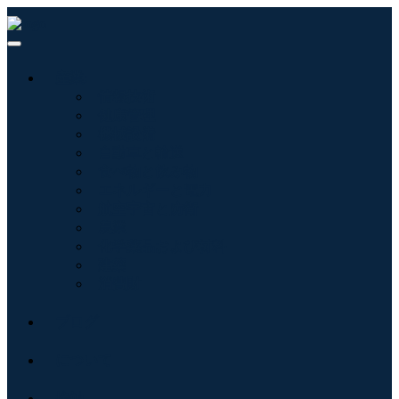
産業:
情報技術
健康管理
機械設備
自動車と輸送
食べ物と飲み物
エネルギーと電力
航空宇宙と防衛
農業
化学薬品および材料
建築
消費財
ブログ
について
接触