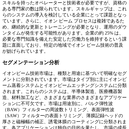
スキルを持ったオペレーターと技術者が必要ですが、資格の
ある専門家の数は限られています。スキルギャップは、これ
らのシステムの導入を検討している企業にとって課題となっ
ています。さらに、イオン ビーム プロセスは複雑であるた
め、継続的な更新とトレーニングが必要となり、運用のダウ
ンタイムが発生する可能性があります。企業の約 25% は、
必要な専門知識を備えた安定した労働力を維持するという課
題に直面しており、特定の地域でイオン ビーム技術の普及
が妨げられています。
セグメンテーション分析
イオンビーム技術市場は、種類と用途に基づいて明確なセグ
メントに分割されています。市場はタイプ別に主にイオンビ
ーム蒸着システムとイオンビームエッチングシステムに分類
されます。これらのシステムは、半導体製造、医療機器製
造、材料加工など、さまざまな業界のさまざまなアプリケー
ションに不可欠です。市場は用途別に、バルク弾性波
（BAW）フィルターの周波数トリミング、表面弾性波
（SAW）フィルターの表面トリミング、薄膜記録ヘッドの
厚さと磁極幅の補正、誘電体膜のコーティングに分類されま
す。各アプリケーションは独自の目的を果たし、市場の成長