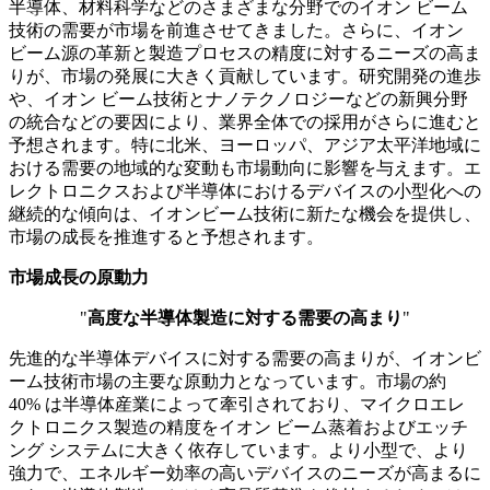
半導体、材料科学などのさまざまな分野でのイオン ビーム
技術の需要が市場を前進させてきました。さらに、イオン
ビーム源の革新と製造プロセスの精度に対するニーズの高ま
りが、市場の発展に大きく貢献しています。研究開発の進歩
や、イオン ビーム技術とナノテクノロジーなどの新興分野
の統合などの要因により、業界全体での採用がさらに進むと
予想されます。特に北米、ヨーロッパ、アジア太平洋地域に
おける需要の地域的な変動も市場動向に影響を与えます。エ
レクトロニクスおよび半導体におけるデバイスの小型化への
継続的な傾向は、イオンビーム技術に新たな機会を提供し、
市場の成長を推進すると予想されます。
市場成長の原動力
"
高度な半導体製造に対する需要の高まり
"
先進的な半導体デバイスに対する需要の高まりが、イオンビ
ーム技術市場の主要な原動力となっています。市場の約
40% は半導体産業によって牽引されており、マイクロエレ
クトロニクス製造の精度をイオン ビーム蒸着およびエッチ
ング システムに大きく依存しています。より小型で、より
強力で、エネルギー効率の高いデバイスのニーズが高まるに