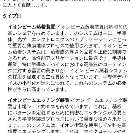
に大きく貢献します。
タイプ別
イオンビーム蒸着装置
:イオンビーム蒸着装置は約40％の
高いシェアを占めています。このシステムは主に、半導
体、光学、エレクトロニクスのアプリケーションにとっ
て重要な薄膜堆積プロセスで使用されます。イオン ビー
ム蒸着システムは、蒸着膜の厚さと品質を正確に制御で
きるため、高性能アプリケーションに最適です。半導体
産業、特に半導体デバイスにおける高品質のコーティン
グに対する需要の高まりが、イオン ビーム蒸着システム
の採用を促進する主な要因となっています。半導体デバ
イスの小型化が進むにつれて、これらのシステムの必要
性がさらに高まっています。
イオンビームエッチング装置
:イオンビームエッチング装
置は市場シェア約35％を占めています。これは、基板上
にパターンを定義するために精密なエッチングが必要と
される半導体製造プロセスにおいて重要な役割を果たし
ます。このシステムは、イオン衝撃を使用して材料を高
精度にエッチングします。これは、マイクロチップやそ