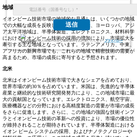
地域別の見通し
イオンビーム技術市場の地域的な見通しは、いくつかの地域
送信
での大幅な成長を反映しています。北米、ヨーロッパ、アジ
ア太平洋地域は、半導体製造、エレクトロニクス、材料科学
におけるイオンビーム技術の採用の増加により、市場拡大を
お客様の個人情報の完全な機密保持をお約束いたします.
プライバシー
牽引する主な地域となっています。ラテンアメリカ、中東、
アフリカの新興市場でも、これらの地域で精密技術の需要が
高まるため、市場の成長に寄与すると予想されます。
北米
北米はイオンビーム技術市場で大きなシェアを占めており、
世界市場の約30％を占めています。米国は、先進的な半導体
産業と継続的な技術研究開発努力により、この地域市場に最
大の貢献国となっています。エレクトロニクス、航空宇宙、
医療機器などの分野における高精度製造の需要が市場の成長
をさらに促進します。さらに、この地域の強固な技術インフ
ラとイオンビーム技術の革新への投資により、市場の優位性
が維持されることが期待されています。半導体製造における
イオン ビーム システムの採用、およびナノテクノロジーや