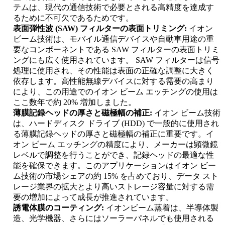
テムは、現代の通信技術で必要とされる高精度を達成す
るために不可欠であるためです。
表面弾性波 (SAW) フィルターの表面トリミング:
イオン
ビーム技術は、モバイル通信デバイスや自動車用途の重
要なコンポーネントである SAW フィルターの表面トリミ
ングにも広く使用されています。 SAW フィルターは信号
処理に使用され、その性能は表面の正確な調整に大きく
依存します。高性能無線デバイスに対する需要の高まり
により、この用途でのイオン ビーム エッチングの使用は
ここ数年で約 20% 増加しました。
薄膜記録ヘッドの厚さと磁極幅の補正:
イオン ビーム技術
は、ハードディスク ドライブ (HDD) で一般的に使用され
る薄膜記録ヘッドの厚さと磁極幅の補正に重要です。イ
オン ビーム エッチングの精度により、メーカーは顕微鏡
レベルで調整を行うことができ、記録ヘッドの最適な性
能を確保できます。このアプリケーションはイオン ビー
ム技術の市場シェアの約 15% を占めており、データ スト
レージ業界の拡大とより高いストレージ容量に対する需
要の増加によって成長が推進されています。
誘電体膜のコーティング:
イオンビーム蒸着は、半導体製
造、光学機器、さらにはソーラーパネルでも使用される