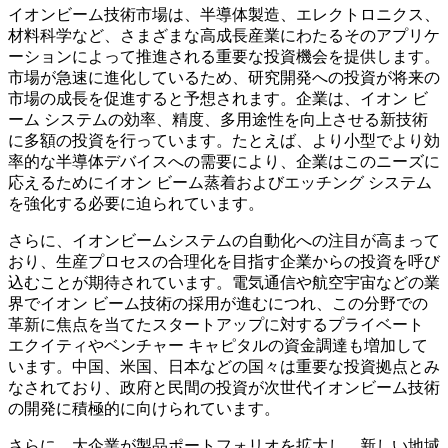
イオンビーム技術市場は、半導体製造、エレクトロニクス、
材料科学など、さまざまな高成長産業にわたるそのアプリケ
ーションによって推進される重要な投資機会を提供します。
市場が急速に進化しているため、研究開発への投資が将来の
市場の成長を促進すると予想されます。企業は、イオン ビ
ーム システムの効率、精度、多用途性を向上させる新技術
に多額の投資を行っています。たとえば、より小型でより効
率的な半導体デバイスへの需要により、企業はこのニーズに
応えるためにイオン ビーム蒸着およびエッチング システム
を強化する必要に迫られています。
さらに、イオンビームシステムの自動化への注目が高まって
おり、生産プロセスの合理化を目指す企業からの投資を呼び
込むことが期待されています。電気通信や航空宇宙などの業
界でイオン ビーム技術の採用が進むにつれ、この分野での
革新に焦点を当てたスタートアップに対するプライベート
エクイティやベンチャー キャピタルの資金調達も増加して
います。中国、米国、日本などの国々は重要な投資拠点とみ
なされており、政府と民間の投資が次世代イオンビーム技術
の開発に積極的に向けられています。
さらに、大企業が製品ポートフォリオを拡大し、新しい地域