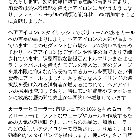
もたらします。髪の健康に対する意識の高まりにより、
消費者は熱保護機能を備えたアイロンに向かうようにな
り、プレミアム モデルの需要が前年比 15% 増加すること
に貢献しました。
ヘアアイロン:
スタイリッシュでボリュームのあるカール
への需要の高まりにより、ヘアアイロンの人気が高まっ
ています。このセグメントは市場シェアの約15％を占め
ており、ヘアアイロンはデザインや性能の面でより洗練
されています。調整可能な熱設定とトルマリンまたはセ
ラミックバレルを備えたモデルの導入は、髪のダメージ
を最小限に抑えながら長持ちするカールを実現したい消
費者にアピールしました。さまざまなスタイリングの選
択肢を受け入れる消費者が増えるにつれて、ヘアアイロ
ンの採用は増加しており、特に若い消費者やファッショ
ンに敏感な層の間で売上が年間約12%増加しています。
カーラーとローラー:
市場シェアの 10% を占めるカーラー
とローラーは、ソフトなウェーブやカールを作成するた
めの人気の選択肢です。これらの製品は、加熱ローラー
などの新しいテクノロジーで更新され、より速く、より
効率的なスタイリングを提供します。使いやすさと自然