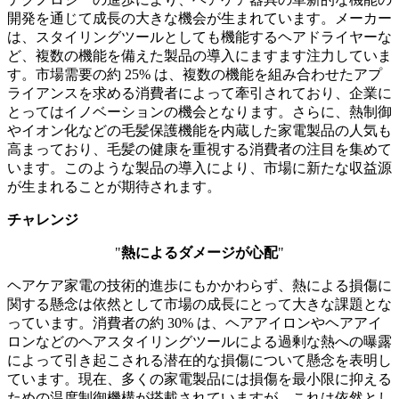
開発を通じて成長の大きな機会が生まれています。メーカー
は、スタイリングツールとしても機能するヘアドライヤーな
ど、複数の機能を備えた製品の導入にますます注力していま
す。市場需要の約 25% は、複数の機能を組み合わせたアプ
ライアンスを求める消費者によって牽引されており、企業に
とってはイノベーションの機会となります。さらに、熱制御
やイオン化などの毛髪保護機能を内蔵した家電製品の人気も
高まっており、毛髪の健康を重視する消費者の注目を集めて
います。このような製品の導入により、市場に新たな収益源
が生まれることが期待されます。
チャレンジ
"
熱によるダメージが心配
"
ヘアケア家電の技術的進歩にもかかわらず、熱による損傷に
関する懸念は依然として市場の成長にとって大きな課題とな
っています。消費者の約 30% は、ヘアアイロンやヘアアイ
ロンなどのヘアスタイリングツールによる過剰な熱への曝露
によって引き起こされる潜在的な損傷について懸念を表明し
ています。現在、多くの家電製品には損傷を最小限に抑える
ための温度制御機構が搭載されていますが、これは依然とし