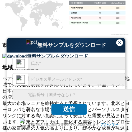
XX
XX%
XX
XX%
XX
XX%
XX
XX%
×
無料サンプルをダウンロード
市場規模
と
成長動向
に関する包括的な洞察を取得
無料サンプルをダウンロード
地域別の見通し
ヘアケア家電市場の地域別の見通しは、世界のさまざまな地
域での大幅な成長を浮き彫りにしています。中国、インド、
日本などの国々が主導するアジア太平洋地域は、可処分所得
の増加と身だしなみに対する消費者の関心の高まりにより、
最大の市場シェアを維持すると予想されています。北米とヨ
送信
ーロッパも著名な市場であり、髪の健康とパーソナルスタイ
リングに対する高い意識によって安定した需要が見込まれて
います。中東とアフリカは、進化する美容トレンドとプロ仕
お客様の個人情報の完全な機密保持をお約束いたします.
プライバシー
様の家電製品の人気の高まりにより、緩やかな成長が見込ま