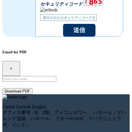
セキュリティコード
送信
Email for PDF
×
Download PDF
Global Growth Insights
オフィス番号 - B、2階、アイコンタワー、 バネール・マハ
ルンゲ道路、バネール、 プネー411045、マハラシュトラ
州、インド。