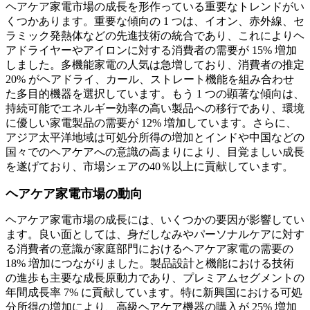
ヘアケア家電市場の成長を形作っている重要なトレンドがい
くつかあります。重要な傾向の 1 つは、イオン、赤外線、セ
ラミック発熱体などの先進技術の統合であり、これによりヘ
アドライヤーやアイロンに対する消費者の需要が 15% 増加
しました。多機能家電の人気は急増しており、消費者の推定
20% がヘアドライ、カール、ストレート機能を組み合わせ
た多目的機器を選択しています。もう 1 つの顕著な傾向は、
持続可能でエネルギー効率の高い製品への移行であり、環境
に優しい家電製品の需要が 12% 増加しています。さらに、
アジア太平洋地域は可処分所得の増加とインドや中国などの
国々でのヘアケアへの意識の高まりにより、目覚ましい成長
を遂げており、市場シェアの40％以上に貢献しています。
ヘアケア家電市場の動向
ヘアケア家電市場の成長には、いくつかの要因が影響してい
ます。良い面としては、身だしなみやパーソナルケアに対す
る消費者の意識が家庭部門におけるヘアケア家電の需要の
18% 増加につながりました。製品設計と機能における技術
の進歩も主要な成長原動力であり、プレミアムセグメントの
年間成長率 7% に貢献しています。特に新興国における可処
分所得の増加により、高級ヘアケア機器の購入が 25% 増加