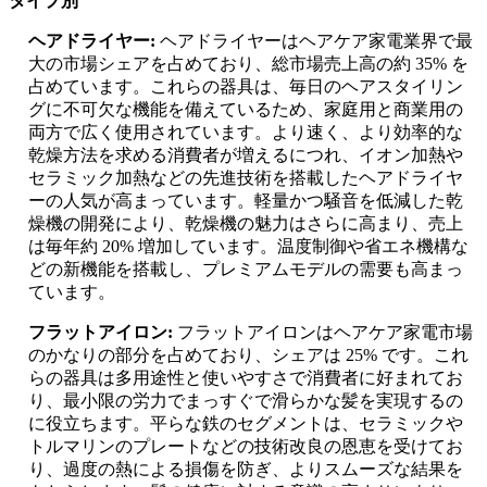
タイプ別
ヘアドライヤー:
ヘアドライヤーはヘアケア家電業界で最
大の市場シェアを占めており、総市場売上高の約 35% を
占めています。これらの器具は、毎日のヘアスタイリン
グに不可欠な機能を備えているため、家庭用と商業用の
両方で広く使用されています。より速く、より効率的な
乾燥方法を求める消費者が増えるにつれ、イオン加熱や
セラミック加熱などの先進技術を搭載したヘアドライヤ
ーの人気が高まっています。軽量かつ騒音を低減した乾
燥機の開発により、乾燥機の魅力はさらに高まり、売上
は毎年約 20% 増加しています。温度制御や省エネ機構な
どの新機能を搭載し、プレミアムモデルの需要も高まっ
ています。
フラットアイロン:
フラットアイロンはヘアケア家電市場
のかなりの部分を占めており、シェアは 25% です。これ
らの器具は多用途性と使いやすさで消費者に好まれてお
り、最小限の労力でまっすぐで滑らかな髪を実現するの
に役立ちます。平らな鉄のセグメントは、セラミックや
トルマリンのプレートなどの技術改良の恩恵を受けてお
り、過度の熱による損傷を防ぎ、よりスムーズな結果を