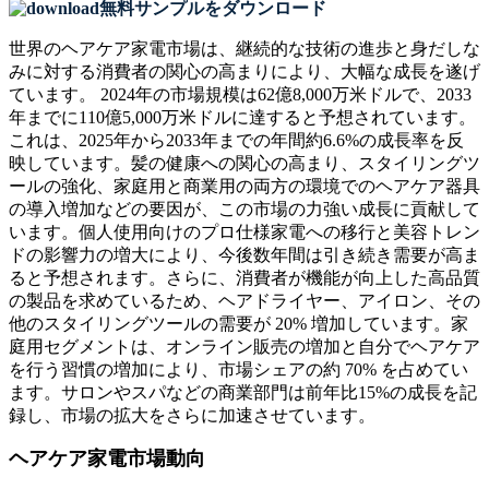
無料サンプルをダウンロード
世界のヘアケア家電市場は、継続的な技術の進歩と身だしな
みに対する消費者の関心の高まりにより、大幅な成長を遂げ
ています。 2024年の市場規模は62億8,000万米ドルで、2033
年までに110億5,000万米ドルに達すると予想されています。
これは、2025年から2033年までの年間約6.6%の成長率を反
映しています。髪の健康への関心の高まり、スタイリングツ
ールの強化、家庭用と商業用の両方の環境でのヘアケア器具
の導入増加などの要因が、この市場の力強い成長に貢献して
います。個人使用向けのプロ仕様家電への移行と美容トレン
ドの影響力の増大により、今後数年間は引き続き需要が高ま
ると予想されます。さらに、消費者が機能が向上した高品質
の製品を求めているため、ヘアドライヤー、アイロン、その
他のスタイリングツールの需要が 20% 増加しています。家
庭用セグメントは、オンライン販売の増加と自分でヘアケア
を行う習慣の増加により、市場シェアの約 70% を占めてい
ます。サロンやスパなどの商業部門は前年比15%の成長を記
録し、市場の拡大をさらに加速させています。
ヘアケア家電市場動向