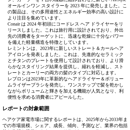
オールインワン スタイラーを 2023 年に発売しました。こ
の製品は、その多用途性とエネルギー効率の高い設計に
より注目を集めています。
Conair は 2024 年初頭にコードレス ヘア ドライヤーをリ
リースしました。これは旅行用に設計されており、外出
先の消費者をターゲットに、迅速な乾燥に十分なパワー
を備えた軽量構造を特徴としています。
レミントンは、2023年に新しいストレート＆カールヘア
アイロンを発表しました。これは、先進的なセラミック
とチタンのプレートを使用して設計されており、より滑
らかなスタイリング結果を提供し、縮れを軽減し、スト
レートとカーリーの両方の髪のタイプに対応します。
レブロンは2023年に革新的なヘアドライヤー＆ボリュー
ムライザーブラシを発売し、ワンステップで髪を乾かし
ながらボリュームと輝きを加える機能が人気となり、利
便性を求める消費者にアピールした。
レポートの対象範囲
ヘアケア家電市場に関するレポートは、2025年から2033年ま
での市場規模、シェア、成長、傾向、予測など、業界の包括