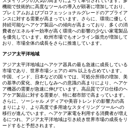
スタイリングの人気の高まりによって牽引されています。多
機能で技術的に高度なツールの導入が顕著に増加しており、
プレミアムおよびプロフェッショナルグレードのアプライア
ンスに対する需要が高まっています。さらに、環境に優しく
持続可能なヘアケア製品への傾向が高まっており、多くの消
費者がエネルギー効率が高く環境への影響の少ない家電製品
を優先しています。欧州市場でもオンライン販売が増加して
おり、市場全体の成長をさらに推進しています。
アジア太平洋地域
アジア太平洋地域はヘアケア器具の最も急速に成長している
市場であり、世界市場シェアの 40% 以上を占めています。
中国、インド、日本などの国々では、可処分所得の増加、美
の基準の変化、身だしなみへの意識の高まりにより、ヘアケ
ア機器の需要が急速に伸びています。高品質でプロ仕様のヘ
アケア製品に対する需要が、特に都市部で高まっています。
さらに、ソーシャル メディアや美容トレンドの影響力の高
まりにより、より高度で多用途なスタイリング ツールへの
移行が進んでいます。ヘアケア家電を利用する消費者が増え
るにつれ、アジア太平洋地域は引き続き世界市場の成長をリ
ードすると予想されます。