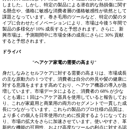
しました。しかし、特定の製品による潜在的な熱損傷に関す
る懸念や、価格に敏感な消費者層の価格敏感性が依然として
課題となっています。巻き毛用のツールなど、特定の髪のタ
イプに合わせたイノベーションにより、市場は今後 5 年間で
製品の多様化が 10% 成長すると予想されます。さらに、新
興市場は、予測期間中に市場全体の成長にさらに 30% 貢献
すると予想されます。
ドライバ
"
ヘアケア家電の需要の高まり
"
身だしなみとセルフケアに対する需要の高まりは、市場成長
の主な原動力の 1 つです。消費者は自分の外見や髪の健康に
対する意識をますます高めており、ヘアケア機器の導入が急
増しています。市場データによると、消費者の 68% が少な
くとも週に 1 回はヘアケア器具を使用していると報告してお
り、これが家庭用と商業用の両方のセグメントで一貫した成
長につながっています。これらの製品のプロ仕様の品質は、
より多くの個人を日常使用のために投資するようになってお
り、市場の拡大をさらに加速させています。使いやすさ、革
新的な機能の可用性、および高度なツールの利点に対する認