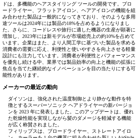
ドは、多機能のヘアスタイリング ツールの開発です。ブロ
ードライヤー、フラットアイロン、ヘアアイロンの機能を組
み合わせた製品は一般的になってきており、そのような多用
途ツールは2024年には製品の18%を占めるようになりまし
た。さらに、コードレスや旅行に適した機器の生産が顕著に
増加し、2023年には新モデルが市場総売上の約10%を占めて
います。企業はまた、より人間工学に基づいた製品を求める
消費者の需要に応え、利便性と使いやすさを向上させる軽量
設計にも注力しています。消費者が利便性とパフォーマンス
を優先し続ける中、業界では製品効率の向上と機能の拡張に
焦点を当てた継続的なイノベーションを目の当たりにする可
能性があります。
メーカーの最近の動向
ダイソンは、強化された温度制御とより静かな動作を特
徴とするスーパーソニック ヘアドライヤーの新バージョ
ンを 2023 年に発表しました。このアップデートは、優れ
た乾燥性能を実現しながら髪のダメージを軽減する機能
が広く称賛されました。
フィリップスは、ブロードライヤー、ストレートアイロ
ン、カーラーを 1 台の機器に組み合わせた新しい AirStyle