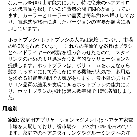
なカールを作り出す能力により、特に従来のヘアアイロ
ンの代替品を探している消費者の間で関心が高まってい
ます。カーラーとローラーの需要は毎年約 8% 増加してお
り、電池式や旅行に適したバージョンの需要が顕著に増
加しています。
ホットブラシ:
ホットブラシの人気は急増しており、市場
の約5％を占めています。これらの革新的な器具はブラシ
とヘアドライヤーの機能を組み合わせたもので、スタイ
リングのためのより迅速かつ効率的なソリューションを
提供します。ホットブラシは、ボリュームを加えながら
髪をまっすぐにして滑らかにする機能が人気で、多用途
を求める消費者の間で人気があります。最小限の労力で
サロン品質の結果を実現できるホットブラシの能力によ
り、ホットブラシの採用は過去数年間で 18% 増加しまし
た。
用途別
家庭:
家庭用アプリケーションセグメントはヘアケア家電
市場を支配しており、総市場シェアの約 70% を占めてい
ます。家庭でのヘアスタイリングやグルーミングへの注