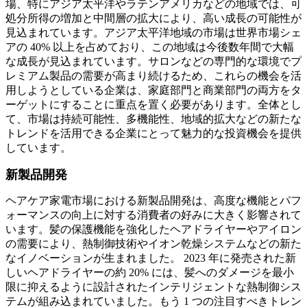
場、特にアジア太平洋やラテンアメリカなどの地域では、可
処分所得の増加と中間層の拡大により、高い成長の可能性が
見込まれています。アジア太平洋地域の市場は世界市場シェ
アの 40% 以上を占めており、この地域は今後数年間で大幅
な成長が見込まれています。サロンなどの専門的な環境でプ
レミアム製品の需要が高まり続けるため、これらの機会を活
用しようとしている企業は、家庭部門と商業部門の両方をタ
ーゲットにすることに重点を置く必要があります。全体とし
て、市場は持続可能性、多機能性、地域的拡大などの新たな
トレンドを活用できる企業にとって魅力的な投資機会を提供
しています。
新製品開発
ヘアケア家電市場における新製品開発は、高度な機能とパフ
ォーマンスの向上に対する消費者の好みに大きく影響されて
います。髪の保護機能を強化したヘアドライヤーやアイロン
の需要により、熱制御技術やイオン乾燥システムなどの新た
なイノベーションが生まれました。 2023 年に発売された新
しいヘアドライヤーの約 20% には、髪へのダメージを最小
限に抑えるように設計されたインテリジェントな熱制御シス
テムが組み込まれていました。もう 1 つの注目すべきトレン