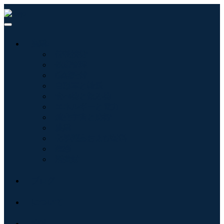
産業:
情報技術
健康管理
機械設備
自動車と輸送
食べ物と飲み物
エネルギーと電力
航空宇宙と防衛
農業
化学薬品および材料
建築
消費財
ブログ
について
接触