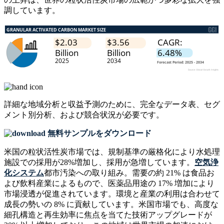
調しています。
詳細な地域分析と収益予測のために、
完全なデータ表、セグ
メント別分析、および競合状況
が必要です。
無料サンプルをダウンロード
米国の粒状活性炭市場では、規制基準の厳格化により水処理
施設での採用が28%増加し、採用が急増しています。
空気浄
化システム
都市汚染への取り組み。需要の約 21% は食品お
よび飲料産業によるもので、医薬品用途の 17% 増加により
市場浸透が促進されています。環境と産業の利用は合わせて
成長の勢いの 8% に貢献しています。米国市場でも、高度な
細孔構造と再生効率に焦点を当てた技術アップグレードが