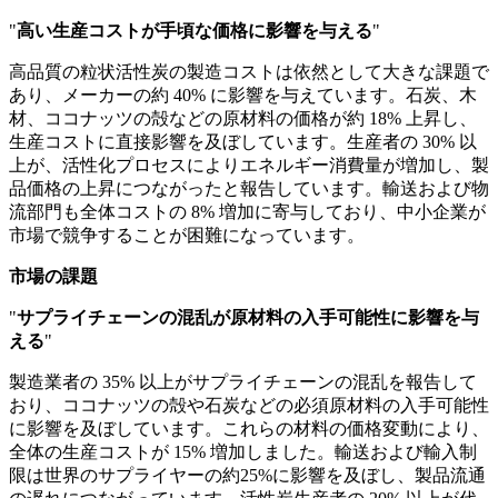
"
高い生産コストが手頃な価格に影響を与える
"
高品質の粒状活性炭の製造コストは依然として大きな課題で
あり、メーカーの約 40% に影響を与えています。石炭、木
材、ココナッツの殻などの原材料の価格が約 18% 上昇し、
生産コストに直接影響を及ぼしています。生産者の 30% 以
上が、活性化プロセスによりエネルギー消費量が増加し、製
品価格の上昇につながったと報告しています。輸送および物
流部門も全体コストの 8% 増加に寄与しており、中小企業が
市場で競争することが困難になっています。
市場の課題
"
サプライチェーンの混乱が原材料の入手可能性に影響を与
える
"
製造業者の 35% 以上がサプライチェーンの混乱を報告して
おり、ココナッツの殻や石炭などの必須原材料の入手可能性
に影響を及ぼしています。これらの材料の価格変動により、
全体の生産コストが 15% 増加しました。輸送および輸入制
限は世界のサプライヤーの約25%に影響を及ぼし、製品流通