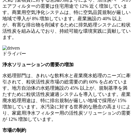
エアフィルターの需要は住宅用途で 12% 近く増加していま
す。商業用空気浄化システムは、特に空気品質規制が厳しい
地域で導入が 8% 増加しています。産業施設の 40% 以上
が、有害な排出物を削減するために排気処理システムに粒状
活性炭を組み込んでおり、持続可能な環境実践に貢献してい
ます。
ドライバー
浄水ソリューションの需要の増加
水処理部門は、きれいな飲料水と産業廃水処理のニーズに牽
引されて、粒状活性炭市場の総需要の約 60% を占めていま
す。地方自治体の水処理施設の 45% 以上が、規制基準を満
たすために粒状活性炭濾過システムを導入しています。産業
廃水処理用途は、特に排出規制が厳しい地域で採用が 15%
増加しています。水汚染に対する世界的な懸念の高まりによ
り、家庭用浄水フィルター用の活性炭ソリューションの需要
が 12% 増加しています。
市場の制約