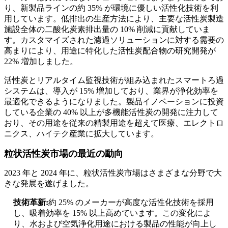
り、新製品ラインの約 35% が環境に優しい活性化技術を利
用しています。低排出の生産方法により、主要な活性炭製造
施設全体の二酸化炭素排出量の 10% 削減に貢献していま
す。カスタマイズされた濾過ソリューションに対する需要の
高まりにより、用途に特化した活性炭配合物の研究開発が
22% 増加しました。
活性炭とリアルタイム監視技術が組み込まれたスマートろ過
システムは、導入が 15% 増加しており、業界が浄化効率を
最適化できるようになりました。製品イノベーションに投資
している企業の 40% 以上が多機能活性炭の開発に注力して
おり、その用途を従来の精製用途を超えて医療、エレクトロ
ニクス、ハイテク産業に拡大しています。
粒状活性炭市場の最近の動向
2023 年と 2024 年に、粒状活性炭市場はさまざまな分野で大
きな発展を遂げました。
技術革新:
約 25% のメーカーが高度な活性化技術を採用
し、吸着効率を 15% 以上高めています。この変化によ
り、水および空気浄化用途における製品の性能が向上し