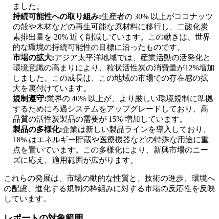
ました。
持続可能性への取り組み:
生産者の 30% 以上がココナッツ
の殻や木材などの再生可能な原材料に移行し、二酸化炭
素排出量を 20% 近く削減しています。この動きは、世界
的な環境の持続可能性の目標に沿ったものです。
市場の拡大:
アジア太平洋地域では、産業活動の活発化と
環境意識の高まりにより、粒状活性炭の消費量が12%増加
しました。この成長は、この地域の市場での存在感の拡
大を裏付けています。
規制遵守:
業界の 40% 以上が、より厳しい環境規制に準拠
するためにろ過システムをアップグレードしており、高
品質の活性炭製品の需要が 15% 増加しています。
製品の多様化:
企業は新しい製品ラインを導入しており、
18% はエネルギー貯蔵や医療機器などの特殊な用途に重
点を置いています。この多様化により、新興市場のニー
ズに応え、適用範囲が広がります。
これらの発展は、市場の動的​​な性質と、技術の進歩、環境へ
の配慮、進化する規制の枠組みに対する市場の反応性を反映
しています。
レポートの対象範囲