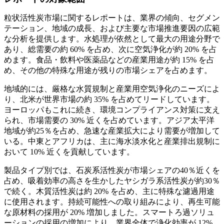
粒状活性炭市場に関するレポートは、業界の傾向、セグメン
テーション、地域の成長、および主要な市場推進要因の広範
な分析を提供します。水処理が依然として最大の用途分野で
あり、総需要の約 60% を占め、次に空気浄化が約 20% を占
めます。食品・飲料や医薬品などの産業用途が約 15% を占
め、その他の特殊な用途が残りの市場シェアを占めます。
地域的には、厳格な水質規制と産業用空気浄化のニーズによ
り、北米が世界市場の約 35% を占めてリードしています。
ヨーロッパもこれに続き、環境コンプライアンス対策に支え
られ、市場需要の 30% 近くを占めています。アジア太平洋
地域が約25％を占め、急速な産業拡大により需要が増加して
いる。中東とアフリカは、主に海水淡水化と産業排出規制に
おいて 10% 近くを貢献しています。
製品タイプ別では、石炭系活性炭が市場シェアの40％近くを
占め、吸着効率の高さを生かしたヤシガラ系活性炭が約30％
で続く。木質活性炭は約 20% を占め、主に特殊な濾過用途
に使用されます。持続可能性への取り組みにより、再生可能
な原材料の採用が 20% 増加しました。スマートろ過ソリュ
ーションの採用の増加により、業界全体で浄化効率が 12%