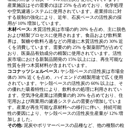
産業施設はその需要のほぼ 25% を占めており、化学処理
や空気濾過システムに使用されています。産業排出に対
する規制の強化により、近年、石炭ベースの活性炭の採
用が 10% 増加しています。
木材ベース:
木質活性炭は市場の約 20% を占め、主に脱色
および精製プロセスに使用されます。食品および飲料業
界は、製糖や飲料ろ過などの用途に木質活性炭の 30% 近
くを消費しています。需要の約 25% を製薬部門が占めて
おり、医薬品有効成分の精製に使用されています。活性
炭市場における新製品開発の 15% 以上には、再生可能な
性質を持つ木質材料が含まれています。
ココナッツシェルベース:
ヤシ殻ベースの活性炭は市場全
体の 30% 近くを占め、ハイエンドの精製用途で広く使用
されています。ヤシ殻ベースの活性炭の 60% 以上は、そ
の優れた吸着特性により、飲料水の処理に利用されてい
ます。空気浄化産業は消費量の約 20% を占めており、住
宅用および商業用の濾過システムの需要が増加していま
す。産業が再生可能な原材料への移行に伴い、持続可能
性の要因により、ヤシ殻ベースの活性炭生産量が 12% 増
加しました。
その他:
泥炭やポリマーベースの品種など、他の種類の粒