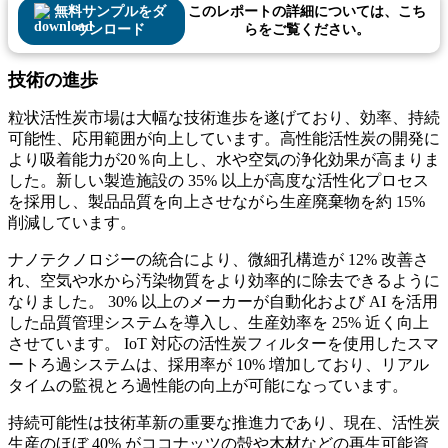
無料サンプルをダ
このレポートの詳細については、こち
ウンロード
らをご覧ください。
技術の進歩
粒状活性炭市場は大幅な技術進歩を遂げており、効率、持続
可能性、応用範囲が向上しています。高性能活性炭の開発に
より吸着能力が20％向上し、水や空気の浄化効果が高まりま
した。新しい製造施設の 35% 以上が高度な活性化プロセス
を採用し、製品品質を向上させながら生産廃棄物を約 15%
削減しています。
ナノテクノロジーの統合により、微細孔構造が 12% 改善さ
れ、空気や水から汚染物質をより効率的に除去できるように
なりました。 30% 以上のメーカーが自動化および AI を活用
した品質管理システムを導入し、生産効率を 25% 近く向上
させています。 IoT 対応の活性炭フィルターを使用したスマ
ートろ過システムは、採用率が 10% 増加しており、リアル
タイムの監視とろ過性能の向上が可能になっています。
持続可能性は技術革新の重要な推進力であり、現在、活性炭
生産のほぼ 40% がココナッツの殻や木材などの再生可能資