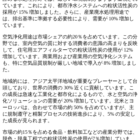
ています。これにより、都市浄水システムへの粒状活性炭の
採用が 15% 増加しました。さらに、産業廃水処理用途で
は、排出基準に準拠する必要性により、需要が 10% 増加し
ています。
空気浄化用途は市場シェアの約20％を占めています。この分
野では、室内空気の質に対する消費者の意識の高まりを反映
して、住宅用エアフィルターでの粒状活性炭の使用が 12%
増加しています。商業用および産業用の空気浄化システム
も、特に空気品質規制が厳しい地域で導入が 8% 増加しまし
た。
地域的には、アジア太平洋地域が重要なプレーヤーとして台
頭しており、世界の消費の 30% 近くに貢献しています。こ
の成長は急速な工業化と都市化によるもので、水と空気の浄
化ソリューションの需要が 20% 増加しています。北米とヨ
ーロッパは、合わせて市場の約 50% を占めていますが、主
に規制遵守と精製プロセスの技術進歩により、5% の安定し
た成長が見られます。
市場の約15％を占める食品・飲料加工などの産業分野では、
脱色・脱臭工程での粒状活性炭の使用が7％増加していま