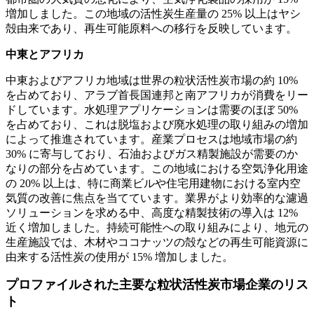
増加しました。この地域の活性炭生産量の 25% 以上はヤシ
殻由来であり、再生可能原料への移行を反映しています。
中東とアフリカ
中東およびアフリカ地域は世界の粒状活性炭市場の約 10%
を占めており、アラブ首長国連邦と南アフリカが消費をリー
ドしています。水処理アプリケーションは需要のほぼ 50%
を占めており、これは脱塩および廃水処理の取り組みの増加
によって推進されています。産業プロセスは地域市場の約
30% に寄与しており、石油およびガス精製施設が需要のか
なりの部分を占めています。この地域における空気浄化用途
の 20% 以上は、特に商業ビルや住宅用建物における室内空
気質の改善に焦点を当てています。業界がより効率的な濾過
ソリューションを求める中、高度な精製技術の導入は 12%
近く増加しました。持続可能性への取り組みにより、地元の
生産施設では、木材やココナッツの殻などの再生可能資源に
由来する活性炭の使用が 15% 増加しました。
プロファイルされた主要な粒状活性炭市場企業のリス
ト