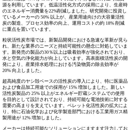
源を利用しています。低温活性化方式の採用により、生産時
のエネルギー消費量を22%削減しました。研究開発に投資し
ているメーカーの 50% 以上が、産業用途向けの大容量活性
炭の製造、プロセス効率の向上、運用コストの約 18% 削減
に重点を置いています。
粒状活性炭市場では、新製品開発における急速な革新が見ら
れ、新たな業界のニーズと持続可能性の懸念に対処していま
す。新発売の製品の30％以上は吸着効率が強化されており、
水と空気の浄化能力が向上しています。高表面積活性炭の開
発により、産業排水処理における汚染物質の除去効率が
20% 向上しました。
超高純度のヤシ殻ベースの活性炭の導入により、特に医薬品
および食品加工用途での採用が 15% 増加しました。新しい
活性炭製品の 25% 以上がエネルギー貯蔵システムでの使用
を目的として設計されており、持続可能な電池技術に対する
需要の高まりを支えています。ペレット化活性炭の拡大によ
り、特に石油化学および化学製造部門における工業用ガス精
製用途が 12% 増加しました。
メーカーは持続可能なソリューションにますます注力してお