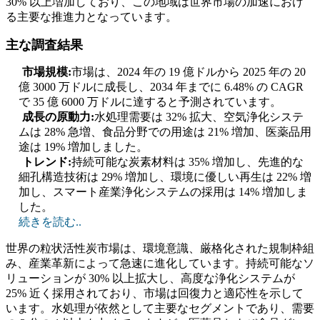
30% 以上増加しており、この地域は世界市場の加速におけ
る主要な推進力となっています。
主な調査結果
市場規模:
市場は、2024 年の 19 億ドルから 2025 年の 20
億 3000 万ドルに成長し、2034 年までに 6.48% の CAGR
で 35 億 6000 万ドルに達すると予測されています。
成長の原動力:
水処理需要は 32% 拡大、空気浄化システ
ムは 28% 急増、食品分野での用途は 21% 増加、医薬品用
途は 19% 増加しました。
トレンド:
持続可能な炭素材料は 35% 増加し、先進的な
細孔構造技術は 29% 増加し、環境に優しい再生は 22% 増
加し、スマート産業浄化システムの採用は 14% 増加しま
した。
続きを読む..
世界の粒状活性炭市場は、環境意識、厳格化された規制枠組
み、産業革新によって急速に進化しています。持続可能なソ
リューションが 30% 以上拡大し、高度な浄化システムが
25% 近く採用されており、市場は回復力と適応性を示して
います。水処理が依然として主要なセグメントであり、需要