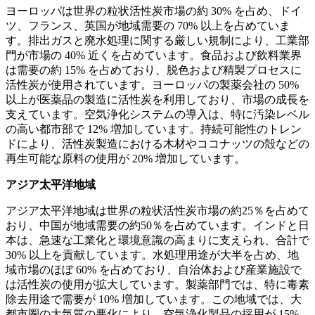
ヨーロッパは世界の粒状活性炭市場の約 30% を占め、ドイ
ツ、フランス、英国が地域需要の 70% 以上を占めていま
す。排出ガスと廃水処理に関する厳しい規制により、工業部
門が市場の 40% 近くを占めています。食品および飲料業界
は需要の約 15% を占めており、脱色および精製プロセスに
活性炭が使用されています。ヨーロッパの製薬会社の 50%
以上が医薬品の製造に活性炭を利用しており、市場の成長を
支えています。空気浄化システムの導入は、特に汚染レベル
の高い都市部で 12% 増加しています。持続可能性のトレン
ドにより、活性炭製造における木材やココナッツの殻などの
再生可能な原料の使用が 20% 増加しています。
アジア太平洋地域
アジア太平洋地域は世界の粒状活性炭市場の約25％を占めて
おり、中国が地域需要の約50％を占めています。インドと日
本は、急速な工業化と環境意識の高まりに支えられ、合計で
30% 以上を貢献しています。水処理用途が大半を占め、地
域市場のほぼ 60% を占めており、自治体および産業施設で
は活性炭の使用が拡大しています。製薬部門では、特に毒素
除去用途で需要が 10% 増加しています。この地域では、大
都市圏の大気質の悪化により、空気浄化製品の採用が 15%