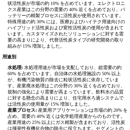
状活性炭が市場の約 10% を占めています。エレクトロニ
クス産業はこの分野の需要の 40% 近くを占めており、バ
ッテリーの精製プロセスに活性炭が使用されています。
特殊用途の約 30% には、医療およびハイテク用途向けの
ハイブリッド活性炭および変性活性炭の使用が含まれて
います。カスタマイズされたソリューションに対する需
要の高まりにより、代替活性炭タイプの研究開発の取り
組みが 15% 増加しました。
用途別
水処理:
水処理用途が市場を支配しており、総需要の約
60% を占めています。自治体の水処理施設の 50% 以上
が、有機汚染物質の除去に粒状活性炭に依存していま
す。産業廃水処理はこの分野の 30% 近くを占めており、
規制の強化により需要が高まっています。飲料水の品質
に対する懸念の高まりにより、住宅用水ろ過システムで
は活性炭の使用量が 15% 増加しました。
産業プロセス:
産業用アプリケーションは市場の約 20% を
占め、需要の 40% 近くは化学処理産業からのものです。
産業用途の 25% 以上にガス精製が含まれており、活性炭
は揮発性有機化合物の除去に役立ちます。セグメントの