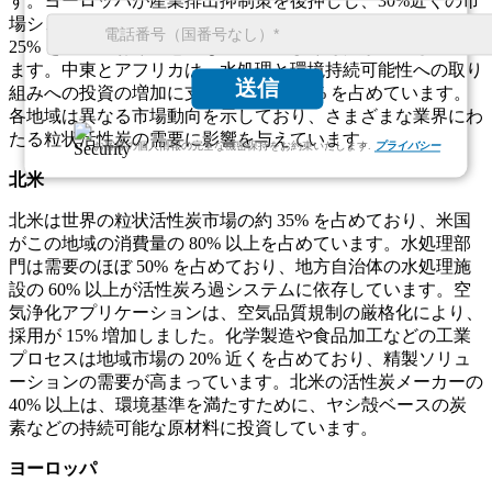
す。ヨーロッパが産業排出抑制策を後押しし、30%近くの市
場シェアでこれに続きます。アジア太平洋地域は総需要の約
25% を占めており、急速な工業化により導入が増加してい
ます。中東とアフリカは、水処理と環境持続可能性への取り
送信
組みへの投資の増加に支えられ、約 10% を占めています。
各地域は異なる市場動向を示しており、さまざまな業界にわ
たる粒状活性炭の需要に影響を与えています。
お客様の個人情報の完全な機密保持をお約束いたします.
プライバシー
北米
北米は世界の粒状活性炭市場の約 35% を占めており、米国
がこの地域の消費量の 80% 以上を占めています。水処理部
門は需要のほぼ 50% を占めており、地方自治体の水処理施
設の 60% 以上が活性炭ろ過システムに依存しています。空
気浄化アプリケーションは、空気品質規制の厳格化により、
採用が 15% 増加しました。化学製造や食品加工などの工業
プロセスは地域市場の 20% 近くを占めており、精製ソリュ
ーションの需要が高まっています。北米の活性炭メーカーの
40% 以上は、環境基準を満たすために、ヤシ殻ベースの炭
素などの持続可能な原材料に投資しています。
ヨーロッパ