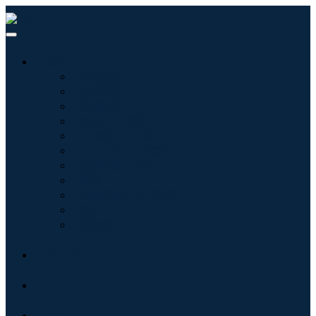
産業:
情報技術
健康管理
機械設備
自動車と輸送
食べ物と飲み物
エネルギーと電力
航空宇宙と防衛
農業
化学薬品および材料
建築
消費財
ブログ
について
接触