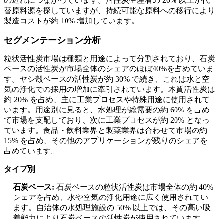
の遅れにつながっています。活性炭生産者の 20% 以上が代
替原料源を探していますが、持続可能な原料への移行により
製造コストが約 10% 増加しています。
セグメンテーション分析
粒状活性炭市場は種類と用途によって分割されており、石炭
ベースの活性炭が市場全体のシェアのほぼ40%を占めていま
す。ヤシ殻ベースの活性炭が約 30% で続き、これは水と空
気の浄化での採用の増加に牽引されています。木質活性炭は
約 20% を占め、主に工業プロセスや特殊用途に使用されて
います。用途別に見ると、水処理が総需要の約 60% を占め
て市場を支配しており、次に工業プロセスが約 20% となっ
ています。食品・飲料業界と製薬業界は合わせて市場の約
15% を占め、その他のアプリケーションが残りのシェアを
占めています。
タイプ別
石炭ベース:
石炭ベースの粒状活性炭は市場全体の約 40%
シェアを占め、水や空気の浄化用途に広く使用されてい
ます。自治体の水処理施設の 50% 以上では、その高い吸
着能力により石炭ベースの活性炭が使用されています。