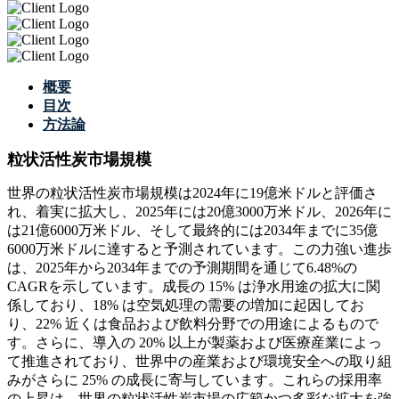
概要
目次
方法論
粒状活性炭市場規模
世界の粒状活性炭市場規模は2024年に19億米ドルと評価さ
れ、着実に拡大し、2025年には20億3000万米ドル、2026年に
は21億6000万米ドル、そして最終的には2034年までに35億
6000万米ドルに達すると予測されています。この力強い進歩
は、2025年から2034年までの予測期間を通じて6.48%の
CAGRを示しています。成長の 15% は浄水用途の拡大に関
係しており、18% は空気処理の需要の増加に起因してお
り、22% 近くは食品および飲料分野での用途によるもので
す。さらに、導入の 20% 以上が製薬および医療産業によっ
て推進されており、世界中の産業および環境安全への取り組
みがさらに 25% の成長に寄与しています。これらの採用率
の上昇は、世界の粒状活性炭市場の広範かつ多彩な拡大を強