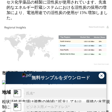
セス化学薬品の精製に活性炭が使用されています。先進
的なエネルギー貯蔵システムにおける活性炭の採用の増
加により、電池用途での活性炭の使用が 15% 増加しまし
た。
USD 0.63 Billion
33%
USD 0.42 Billion
22%
USD 0.68 Billion
36%
USD 0.17 Billion
9%
市場規模
と
成長動向
に関する包括的な洞察を取得
×
無料サンプルをダウンロード
無料サンプルをダウンロード
地域別の見通し
粒状活性炭市場は複数の地域に拡大しており、厳格な水質規
制により北米が世界消費量の約 35% で首位を占めていま