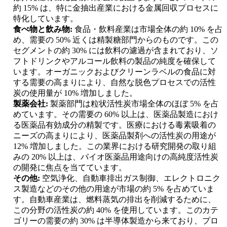
約 15% は、特に金抽出産業における金属回収プロセスに
特化しています。
食べ物と飲み物:
食品・飲料産業は市場全体の約 10% を占
め、需要の 50% 近くは精製糖部門からのものです。この
セグメントの約 30% には飲料の濾過が含まれており、ソ
フトドリンクやアルコール飲料の製品の純度を確保して
います。オーガニックおよびクリーンラベルの食品に対
する需要の高まりにより、自然な脱色プロセスでの活性
炭の使用量が 10% 増加しました。
製薬会社:
製薬部門は粒状活性炭市場全体のほぼ 5% を占
めています。その需要の 60% 以上は、医薬品製造におけ
る医薬品有効成分の精製です。医療における毒素吸着の
ニーズの高まりにより、医薬品製剤への活性炭の用途が
12% 増加しました。この業界における研究開発の取り組
みの 20% 以上は、バイオ医薬品用途向けの高純度活性炭
の開発に焦点を当てています。
その他:
空気浄化、自動車排出ガス制御、エレクトロニク
ス製造などのその他の用途が市場の約 5% を占めていま
す。自動車産業は、燃料蒸気の排出を削減するために、
この分野の活性炭の約 40% を使用しています。このカテ
ゴリーの需要の約 30% は半導体製造から来ており、プロ