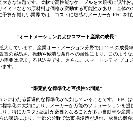
て大きな課題です。柔軟で高性能なケーブルを大規模に設計およ
リイミドなどの原材料は価格が変動する可能性があり、全体のコ
予算が厳しい業界では、コストに敏感なメーカーが FFC を
"オートメーションおよびスマート産業の成長"
が拡大しています。産業オートメーション分野では 12% の成長
性、設置の容易さ、振動や極端な条件への耐性により、このよう
 の需要は増加する見込みです。さらに、スマートシティ プロジ
います。
"限定的な標準化と互換性の問題"
ョンにわたる普遍的な標準化が欠如していることです。 FFC
標準化の欠如により、メーカーが万能のソリューションを提供す
より、特にカスタム設計が必要となることが多い自動車や産業
これらの課題により、一部の分野では市場浸透が遅れ、成長の機