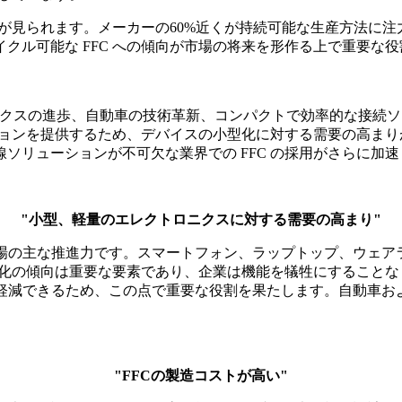
移行が見られます。メーカーの60%近くが持続可能な生産方法に
クル可能な FFC への傾向が市場の将来を形作る上で重要な
クトロニクスの進歩、自動車の技術革新、コンパクトで効率的な接
ーションを提供するため、デバイスの小型化に対する需要の高ま
ソリューションが不可欠な業界での FFC の採用がさらに加
"小型、軽量のエレクトロニクスに対する需要の高まり"
場の主な推進力です。スマートフォン、ラップトップ、ウェアラ
小型化の傾向は重要な要素であり、企業は機能を犠牲にすること
を軽減できるため、この点で重要な役割を果たします。自動車
"FFCの製造コストが高い"