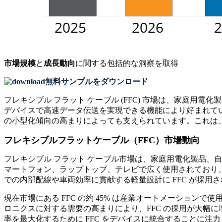
市場規模
と
成長動向
に関する包括的な洞察を取得
無料サンプルをダウンロード
フレキシブル フラット ケーブル (FFC) 市場は、家庭用
デバイスで高速データ伝送を実現できる機能により好まれてい
の小型化傾向の高まりによっても支えられています。これは
フレキシブルフラットケーブル（FFC）市場動向
フレキシブル フラット ケーブル市場は、家庭用電化製品、
マートフォン、ラップトップ、テレビで広く使用されており、35
での内部配線や車両効率に貢献する軽量設計に FFC が採用
現在市場にある FFC の約 45% は産業オートメーショ
ロニクスに対する需要の高まりにより、FFC の採用が大幅に
率を最大化するために FFC をデバイスに統合することに注