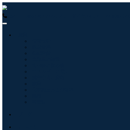
USA : +1 (855) 467-7775 (フリーダイヤル)
UK : +44 8085 
産業:
情報技術
健康管理
機械設備
自動車と輸送
食べ物と飲み物
エネルギーと電力
航空宇宙と防衛
農業
化学薬品および材料
建築
消費財
ブログ
について