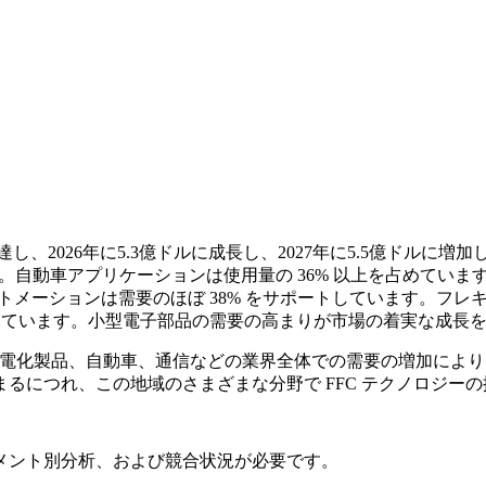
し、2026年に5.3億ドルに成長し、2027年に5.5億ドルに増加
ます。自動車アプリケーションは使用量の 36% 以上を占めていま
トメーションは需要のほぼ 38% をサポートしています。フレ
献しています。小型電子部品の需要の高まりが市場の着実な成長
、家庭用電化製品、自動車、通信などの業界全体での需要の増加に
るにつれ、この地域のさまざまな分野で FFC テクノロジー
メント別分析、および競合状況
が必要です。