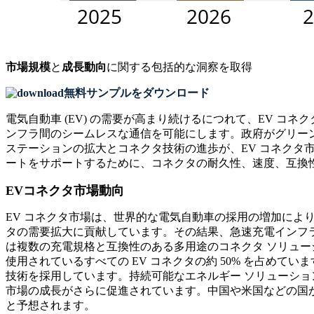
市場規模
と
成長動向
に関する包括的な洞察を取得
無料サンプルをダウンロード
電気自動車 (EV) の需要が高まり続けるにつれて、EV コ
ンフラ間のシームレスな通信を可能にします。政府がグリー
ステーションの拡大とコネクタ技術の進歩が、EV コネクタ市
ートをサポートするために、コネクタの耐久性、速度、互換
EVコネクタ市場動向
EV コネクタ市場は、世界的な電気自動車の採用の増加により
タの需要拡大に貢献しています。その結果、急速充電インフ
は複数の充電規格と互換性のある多用途のコネクタ ソリュー
使用されているすべての EV コネクタの約 50% を占めて
技術を採用しています。持続可能なエネルギー ソリューショ
市場の成長がさらに促進されています。中国や米国などの国
と予想されます。