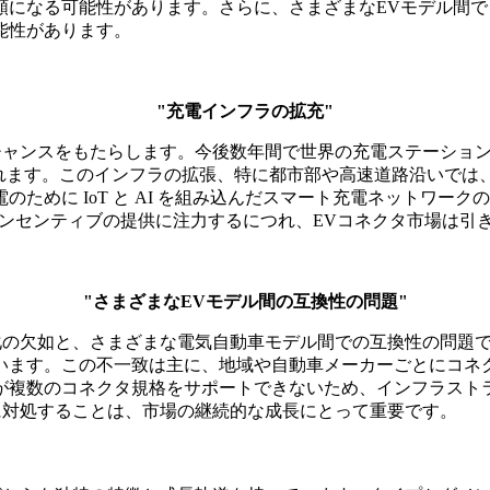
額になる可能性があります。さらに、さまざまなEVモデル間
能性があります。
"充電インフラの拡充"
チャンスをもたらします。今後数年間で世界の充電ステーションの
されます。このインフラの拡張、特に都市部や高速道路沿いでは、
ために IoT と AI を組み込んだスマート充電ネットワー
インセンティブの提供に注力するにつれ、EVコネクタ市場は引
"さまざまなEVモデル間の互換性の問題"
化の欠如と、さまざまな電気自動車モデル間での互換性の問題です
います。この不一致は主に、地域や自動車メーカーごとにコネク
が複数のコネクタ規格をサポートできないため、インフラストラ
に対処することは、市場の継続的な成長にとって重要です。