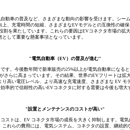
気自動車の普及など、さまざまな動向の影響を受けます。シーム
向上、充電時間の短縮、さまざまなEVモデルとの互換性の確
な役割を果たしています。これらの要因はEVコネクタ市場の拡
然として重要な懸案事項となっています。
"電気自動車（EV）の普及が進む"
力です。今後数年間で新車販売の25%以上が電気自動車になる
心がさらに高まっています。その結果、世界のEVフリートは拡
り高い電圧レベル、より高速な充電速度、さまざまな EV モデ
、効率的で信頼性の高いEVコネクタに対する需要は今後も増大
"設置とメンテナンスのコストが高い"
コストは、EV コネクタ市場の成長を大きく抑制します。電気自
。これらの費用には、電気システム、コネクタの設置、継続的な