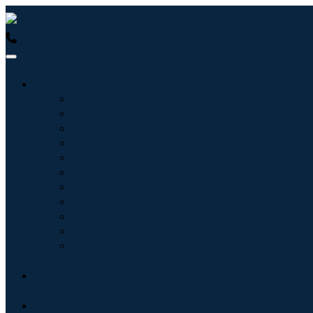
USA : +1 (855) 467-7775 (フリーダイヤル)
UK : +44 8085 
産業:
情報技術
健康管理
機械設備
自動車と輸送
食べ物と飲み物
エネルギーと電力
航空宇宙と防衛
農業
化学薬品および材料
建築
消費財
ブログ
について