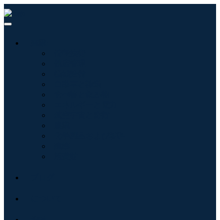
産業:
情報技術
健康管理
機械設備
自動車と輸送
食べ物と飲み物
エネルギーと電力
航空宇宙と防衛
農業
化学薬品および材料
建築
消費財
ブログ
について
接触