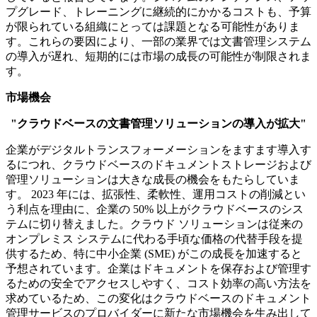
プグレード、トレーニングに継続的にかかるコストも、予算
が限られている組織にとっては課題となる可能性がありま
す。これらの要因により、一部の業界では文書管理システム
の導入が遅れ、短期的には市場の成長の可能性が制限されま
す。
市場機会
"クラウドベースの文書管理ソリューションの導入が拡大"
企業がデジタルトランスフォーメーションをますます導入す
るにつれ、クラウドベースのドキュメントストレージおよび
管理ソリューションは大きな成長の機会をもたらしていま
す。 2023 年には、拡張性、柔軟性、運用コストの削減とい
う利点を理由に、企業の 50% 以上がクラウドベースのシス
テムに切り替えました。クラウド ソリューションは従来の
オンプレミス システムに代わる手頃な価格の代替手段を提
供するため、特に中小企業 (SME) がこの成長を加速すると
予想されています。企業はドキュメントを保存および管理す
るための安全でアクセスしやすく、コスト効率の高い方法を
求めているため、この変化はクラウドベースのドキュメント
管理サービスのプロバイダーに新たな市場機会を生み出して