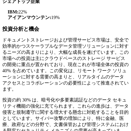
シェアトップ企業
IBM:
22%
アイアンマウンテン:
19%
投資分析と機会
ドキュメントストレージおよび管理サービス市場は、安全で
効率的かつスケーラブルなデータ管理ソリューションに対す
るニーズの高まりにより、大幅な成長を遂げています。この
市場への投資は主にクラウドベースのストレージ サービス
の開発に重点が置かれており、現在これが市場全体の投資の
40% を占めています。この変化は、リモート ワーク ソリュ
ーションに対する需要の高まりと、リアルタイムのデータ
アクセスとコラボレーションの必要性によって推進されてい
ます。
投資の約 30% は、暗号化や多要素認証などのデータ セキュ
リティ機能の強化に充てられます。これらの進歩は、データ
侵害と規制遵守に関する増大する懸念に対処することを目的
としています。サイバー攻撃の増加により、特に金融、医
療、政府などの分野で、文書保管および管理システムにおけ
る堅牢なセキュリティ メカニズムの需要が高まっていま