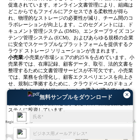
促進されています。オンライン文書管理により、組織は
どこからでもファイルにアクセスできる柔軟性が得ら
れ、物理的なストレージの必要性が減り、チーム間のコ
ラボレーションが向上します。このセグメントには、ド
キュメント管理システム (DMS)、エンタープライズ コン
テンツ管理システム (ECM)、およびあらゆる規模の企業
に安全でスケーラブルなプラットフォームを提供するク
ラウド ストレージ ソリューションが含まれます。
小売業
:小売業が市場シェアの約25％を占めています。小
売業界では、在庫記録、顧客データ、取引、法的文書を
整理するために文書管理サービスが不可欠です。小売業
では、業務を合理化し、顧客エクスペリエンスを向上さ
せ、規制に準拠するために、クラウドベースのドキュメ
ント ストレージ ソリューションの導入が増えています。
×
さらに、小売企業は、請求書や発送書類などの大量の事
無料サンプルをダウンロード
務処理をより効率的に処理するために、自動文書処理シ
ステムに投資しています。
XX
XX%