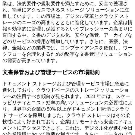
業は、法的要件や規制要件を満たすために、安全で整理さ
れ、簡単にアクセスできるストレージ ソリューションに注
目しています。この市場は、デジタル変革とクラウド スト
レージのニーズの高まりとともに進化しています。企業は情
報を効率的に管理し保護するというプレッシャーの高まりに
直面する中、文書のデジタル化、安全な保管、アーカイブな
どのサービスの採用が増加しています。さらに、医療、法
律、金融などの業界では、コンプライアンスを確保し、ワー
クフローを合理化するための堅牢な文書管理ソリューション
の需要が高まっています。
文書保管および管理サービスの市場動向
ドキュメント ストレージおよび管理サービス市場は急速に
進化しており、クラウドベースのストレージ ソリューショ
ンへの注目すべき傾向が見られます。 2023 年には、スケー
ラビリティとコスト効率の高いソリューションの必要性によ
り、世界中の企業の 50% 以上がドキュメント管理にクラウ
ド サービスを採用しました。クラウド ストレージはその柔
軟性により好まれており、企業はリモートから安全にドキュ
メントにアクセスできます。これは、デジタル化が進む今日
の作業環境において重要な利点です。さらに、データのプラ