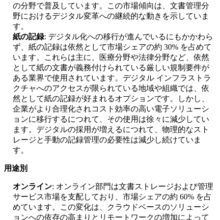
の分野で普及しています。この市場傾向は、文書管理分
野におけるデジタル変革への継続的な動きを示していま
す。
紙の記録
: デジタル化への移行が進んでいるにもかかわら
ず、紙の記録は依然として市場シェアの約 30% を占めて
います。これらは主に、医療分野や法律分野など、依然
として紙の文書が義務付けられている厳しい規制要件が
ある業界で使用されています。デジタル インフラストラ
クチャへのアクセスが限られている地域や組織では、依
然として紙の記録が好まれるオプションです。しかし、
企業がより合理化されコスト効率の高い電子ソリューシ
ョンに移行するにつれて、その使用は徐々に減少してい
ます。デジタルの採用が増えるにつれて、物理的なスト
レージと手動の記録管理の必要性は減少し続けていま
す。
用途別
オンライン
: オンライン部門は文書ストレージおよび管理
サービス市場を支配しており、市場シェアの約 60% を占
めています。この変化は、クラウドベースのソリューシ
ョンへの依存の高まりとリモートワークの増加によって