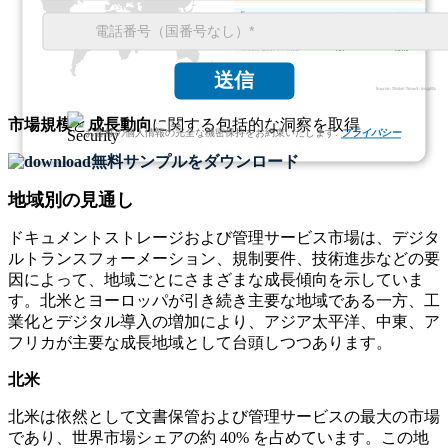
XX
XX%
XX
XX%
XX
XX%
送信
市場規模
と
成長動向
に関する包括的な洞察を取得
お客様の個人情報の完全な機密保持をお約束いたします.
プライバシー
無料サンプルをダウンロード
地域別の見通し
ドキュメントストレージおよび管理サービス市場は、デジタ
ルトランスフォーメーション、規制要件、技術進歩などの要
因によって、地域ごとにさまざまな成長傾向を示していま
す。北米とヨーロッパが引き続き主要な地域である一方、工
業化とデジタル導入の増加により、アジア太平洋、中東、ア
フリカが主要な成長地域として台頭しつつあります。
北米
北米は依然として文書保管および管理サービスの最大の市場
であり、世界市場シェアの約 40% を占めています。この地