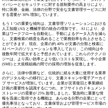
イバシーとセキュリティに対する規制要件の高まりにより、
特に医療、金融、法律の分野で安全な文書管理サービスに対
する需要が 30% 増加しています。
もう 1 つの重要な傾向は、文書管理ソリューションにおける
人工知能 (AI) と機械学習の統合の増加です。 AI により、企
業はワークフローを自動化し、手動によるデータ入力を減ら
し、文書検索の精度を高めることで業務効率を向上させるこ
とができます。現在、企業の約 40% が文書の分類と検索に
AI ベースのソリューションを導入しており、この傾向は今
後数年間で拡大すると予想されています。これらのテクノロ
ジーは、より高い効率とより低いコストを実現し、中小企業
(SME) と大規模組織の間での採用の増加を促進します。
さらに、法律や医療など、伝統的に紙を大量に使用する業界
のデジタル化への移行により、文書スキャンや電子アーカイ
ブ サービスが増加しています。企業が災害復旧と事業継続
計画の重要性を認識するにつれ、オフサイトのドキュメント
ストレージの需要が 25% 急増しました。緊急時に重要な情
報を迅速に取得できる機能は、あらゆる分野の企業にとって
優先事項となっており、文書保管および管理サービス市場の