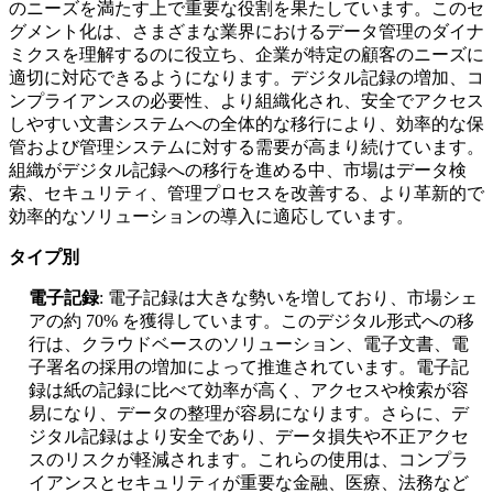
のニーズを満たす上で重要な役割を果たしています。このセ
グメント化は、さまざまな業界におけるデータ管理のダイナ
ミクスを理解するのに役立ち、企業が特定の顧客のニーズに
適切に対応できるようになります。デジタル記録の増加、コ
ンプライアンスの必要性、より組織化され、安全でアクセス
しやすい文書システムへの全体的な移行により、効率的な保
管および管理システムに対する需要が高まり続けています。
組織がデジタル記録への移行を進める中、市場はデータ検
索、セキュリティ、管理プロセスを改善する、より革新的で
効率的なソリューションの導入に適応しています。
タイプ別
電子記録
: 電子記録は大きな勢いを増しており、市場シェ
アの約 70% を獲得しています。このデジタル形式への移
行は、クラウドベースのソリューション、電子文書、電
子署名の採用の増加によって推進されています。電子記
録は紙の記録に比べて効率が高く、アクセスや検索が容
易になり、データの整理が容易になります。さらに、デ
ジタル記録はより安全であり、データ損失や不正アクセ
スのリスクが軽減されます。これらの使用は、コンプラ
イアンスとセキュリティが重要な金融、医療、法務など