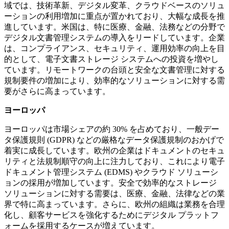
域では、技術革新、デジタル変革、クラウドベースのソリュ
ーションの利用増加に重点が置かれており、大幅な成長を推
進しています。米国は、特に医療、金融、法務などの分野で
デジタル文書管理システムの導入をリードしています。企業
は、コンプライアンス、セキュリティ、運用効率の向上を目
的として、電子文書ストレージ システムへの投資を増やし
ています。リモートワークの台頭と安全な文書管理に対する
規制要件の増加により、効率的なソリューションに対する需
要がさらに高まっています。
ヨーロッパ
ヨーロッパは市場シェアの約 30% を占めており、一般デー
タ保護規則 (GDPR) などの厳格なデータ保護規制のおかげで
着実に成長しています。欧州の企業はドキュメントのセキュ
リティと法規制順守の向上に注力しており、これにより電子
ドキュメント管理システム (EDMS) やクラウド ソリューシ
ョンの採用が増加しています。安全で効率的なストレージ
ソリューションに対する需要は、医療、金融、法律などの業
界で特に高まっています。さらに、欧州の組織は業務を合理
化し、顧客サービスを強化するためにデジタル プラットフ
ォームを採用するケースが増えています。