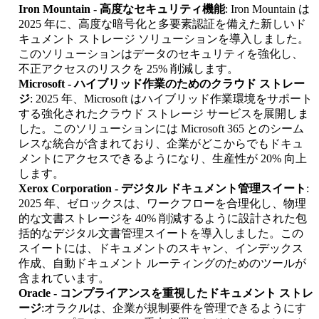
Iron Mountain - 高度なセキュリティ機能
: Iron Mountain は
2025 年に、高度な暗号化と多要素認証を備えた新しいド
キュメント ストレージ ソリューションを導入しました。
このソリューションはデータのセキュリティを強化し、
不正アクセスのリスクを 25% 削減します。
Microsoft - ハイブリッド作業のためのクラウド ストレー
ジ
: 2025 年、Microsoft はハイブリッド作業環境をサポート
する強化されたクラウド ストレージ サービスを展開しま
した。このソリューションには Microsoft 365 とのシーム
レスな統合が含まれており、企業がどこからでもドキュ
メントにアクセスできるようになり、生産性が 20% 向上
します。
Xerox Corporation - デジタル ドキュメント管理スイート
:
2025 年、ゼロックスは、ワークフローを合理化し、物理
的な文書ストレージを 40% 削減するように設計された包
括的なデジタル文書管理スイートを導入しました。この
スイートには、ドキュメントのスキャン、インデックス
作成、自動ドキュメント ルーティングのためのツールが
含まれています。
Oracle - コンプライアンスを重視したドキュメント ストレ
ージ
:オラクルは、企業が規制要件を管理できるようにす