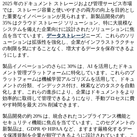
2025 年のドキュメント ストレージおよび管理サービス市場
では、ストレージ容量と使いやすさの両方の向上を目的とし
た重要なイノベーションが見られます。新製品開発の約
35% はクラウド ストレージ ソリューション、特に大規模な
システムを備えた企業向けに設計されたソリューションに焦
点を当てています。
データストレージ
ニーズ。これらのソリ
ューションは拡張性を強化し、企業がインフラストラクチャ
の制限を気にすることなく、増大するデータを保存できるよ
うにします。
製品イノベーションのさらに 30% は、AI を活用したドキュ
メント管理プラットフォームに特化しています。これらのプ
ラットフォームは機械学習アルゴリズムを活用して、ドキュ
メントの分類、インデックス付け、検索などのタスクを自動
化します。これらの進歩により、企業はドキュメントをより
効率的に取得して管理できるようになり、手動プロセスに費
やす時間を最大 25% 削減できます。
製品開発の約 20% は、統合されたコンプライアンス機能と
セキュリティ機能に焦点を当てています。このセグメントの
新製品は、GDPR や HIPAA など、ますます厳格化するデー
タ保護規制を企業が順守できるように設計されています。こ