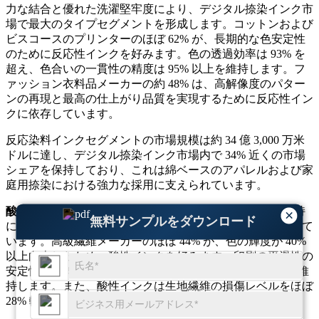
力な結合と優れた洗濯堅牢度により、デジタル捺染インク市
場で最大のタイプセグメントを形成します。コットンおよび
ビスコースのプリンターのほぼ 62% が、長期的な色安定性
のために反応性インクを好みます。色の透過効率は 93% を
超え、色合いの一貫性の精度は 95% 以上を維持します。フ
ァッション衣料品メーカーの約 48% は、高解像度のパター
ンの再現と最高の仕上がり品質を実現するために反応性イン
クに依存しています。
反応染料インクセグメントの市場規模は約 34 億 3,000 万米
ドルに達し、デジタル捺染インク市場内で 34% 近くの市場
シェアを保持しており、これは綿ベースのアパレルおよび家
庭用捺染における強力な採用に支えられています。
酸性インク:
酸性インクは、優れた明るさと柔らかさの保持
×
無料サンプルをダウンロード
により、シルク、ウール、ナイロンの織物に広く使用されて
います。高級繊維メーカーのほぼ 44% が、色の輝度が 40%
以上向上したため、酸性インクを好みます。印刷の平滑性の
安定性は 92% を超え、バッチ一貫性の精度は 95% 近くを維
持します。また、酸性インクは生地繊維の損傷レベルをほぼ
28% 軽減し、最高の繊維品質基準をサポートします。