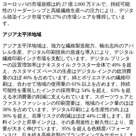
ヨーロッパの市場規模は約 27 億 2,000 万ドルで、持続可能
性のリーダーシップと高級繊維生産への注力により、デジタ
ル捺染インク市場で約 27% の市場シェアを獲得していま
す。
アジア太平洋地域
アジア太平洋地域は、強力な繊維製造能力、輸出志向のアパ
レル生産、デジタル印刷技術の急速な導入により、デジタル
繊維印刷インク市場を支配しています。デジタル プリンタ
ーの設置増加率はテキスタイル クラスター全体で 49% を超
え、カスタマイズ ベースの生産はデジタル インクの総消費
量のほぼ 46% を占めています。綿とポリエステルの繊維印
刷は、合わせて地域の使用量の 61% 以上を占めます。持続
可能性を重視したインクの採用率は 54% を超え、63% を超
える水消費量の削減に支えられています。スポーツウェアと
ファストファッションの印刷需要は、地域のインク量のほぼ
38% を占めています。デジタル印刷による生産性の向上は
36% を超え、在庫リスクの削減はほぼ 44% に達します。顔
料インクと昇華インクは、その多用途性と耐久性により、需
要が大きく伸びています。 95% を超える色精度パフォーマ
ンスは、引き続き高級衣類のブランディングをサポートしま