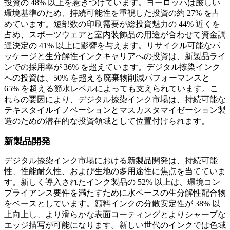
投資の 48% 以上を惹きつけています。ヨーロッパは厳しい
環境基準のため、持続可能性を重視した投資の約 27% を占
めています。短部数の印刷需要が総投資魅力の 44% 近くを
占め、スポーツウェアと室内装飾品の用途が合わせて資金調
達決定の 41% 以上に影響を与えます。リサイクル可能なパ
ッケージと生分解性インクキャリアへの投資は、新製品ライ
ンでの採用率が 36% を超えています。デジタル捺染インク
への投資は、50% を超える廃棄物削減パフォーマンスと
65% を超える節水レベルによっても支えられています。こ
れらの要因により、デジタル捺染インク市場は、持続可能な
テキスタイルイノベーションとマスカスタマイゼーション製
造のための潜在的な投資領域として位置付けられます。
新製品開発
デジタル捺染インク市場における新製品開発は、持続可能
性、性能耐久性、および生地の多用途性に焦点を当てていま
す。新しく導入されたインク製品の 52% 以上は、環境コン
プライアンス要件を満たすために水ベースの生分解性配合物
をベースとしています。顔料インクの分散安定性が 38% 以
上向上し、より滑らかな表面コーティングとよりシャープな
エッジ描写が可能になります。新しい世代のインクでは色域