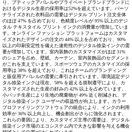
り、ブティックアパレルやプライベートブランドブランドに
おけるデジタル生産の採用率は52%を超えています。パーソ
ナライズされた衣料品の需要はデジタル プリント注文全体
のほぼ 47% を占めており、色精度レベルが 95% 以上のデジ
タル テキスタイル プリント インクの消費量が増加していま
す。オンライン ファッション プラットフォームはカスタマ
イズされたデザインの注文の 44% 以上を占めており、90%
以上の印刷安定性を備えた速乾性のデジタル捺染インクの需
要が増加しています。室内装飾のカスタマイズがほぼ 31%
のシェアを占め、壁紙、カーテン、室内装飾品のセグメント
がこれを支えています。スポーツウェアのカスタマイズの採
用率は 38% を超えており、これはチームのブランディング
と販促用アパレルの需要に牽引されています。環境認定デジ
タル捺染インクは現在、58% を超える規制遵守により、カ
スタマイズされた生産の好みの 42% 以上を占めています。
小バッチ生産により生地の廃棄物が 49% 近く削減され、デ
ジタル捺染インク ユーザーの収益性が向上します。カラー
プロファイリングソフトウェアの統合により、インクの利用
効率が 36% 以上向上し、機会創出がさらに強化されます。
これらの要因により、カスタマイズ主導の需要は、デジタル
捺染インク市場のエコシステム内で大きな影響を与える機会