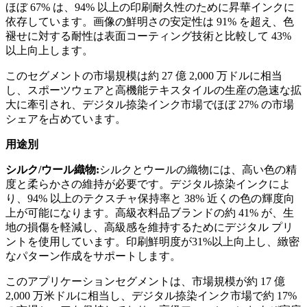
ほぼ 67% は、94% 以上の印刷耐久性のために昇華インクに
依存しています。画像の鮮明さの安定性は 91% を超え、色
褪せに対する耐性は表面コーティング技術と比較して 43%
以上向上します。
このセグメントの市場規模は約 27 億 2,000 万ドルに相当
し、スポーツウェアと高機能テキスタイルの生産の急速な拡
大に牽引され、デジタル捺染インク市場でほぼ 27% の市場
シェアを占めています。
用途別
シルク/ウール織物:
シルクとウールの織物には、高い色の精
度と柔らかさの維持が必要です。デジタル捺染インクによ
り、94% 以上のテクスチャ保持率と 38% 近くの色の輝度向
上が可能になります。高級衣料品ブランドの約 41% が、生
地の損傷を軽減し、高級感を維持するためにデジタル プリ
ントを使用しています。印刷鮮明度が31%以上向上し、緻密
なパターン作成をサポートします。
このアプリケーションセグメントは、市場規模が約 17 億
2,000 万米ドルに相当し、デジタル捺染インク市場で約 17%