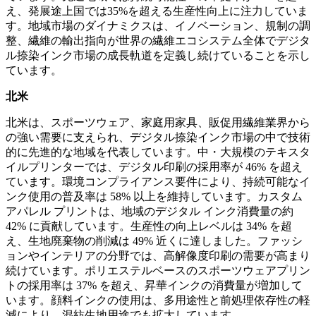
え、発展途上国では35%を超える生産性向上に注力していま
す。地域市場のダイナミクスは、イノベーション、規制の調
整、繊維の輸出指向が世界の繊維エコシステム全体でデジタ
ル捺染インク市場の成長軌道を定義し続けていることを示し
ています。
北米
北米は、スポーツウェア、家庭用家具、販促用繊維業界から
の強い需要に支えられ、デジタル捺染インク市場の中で技術
的に先進的な地域を代表しています。中・大規模のテキスタ
イルプリンターでは、デジタル印刷の採用率が 46% を超え
ています。環境コンプライアンス要件により、持続可能なイ
ンク使用の普及率は 58% 以上を維持しています。カスタム
アパレル プリントは、地域のデジタル インク消費量の約
42% に貢献しています。生産性の向上レベルは 34% を超
え、生地廃棄物の削減は 49% 近くに達しました。ファッシ
ョンやインテリアの分野では、高解像度印刷の需要が高まり
続けています。ポリエステルベースのスポーツウェアプリン
トの採用率は 37% を超え、昇華インクの消費量が増加して
います。顔料インクの使用は、多用途性と前処理依存性の軽
減により、混紡生地用途でも拡大しています。