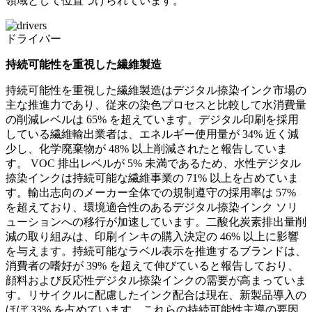
領域として位置づけられています。
ドライバー
持続可能性を重視した繊維製造
持続可能性を重視した繊維製造はデジタル捺染インク市場の
主な推進力であり、従来の染色プロセスと比較して水消費量
の削減レベルは 65% を超えています。デジタル印刷を採用
している繊維輸出業者は、エネルギー使用量が 34% 近く減
少し、化学廃棄物が 48% 以上削減されたと報告していま
す。 VOC 排出レベルが 5% 未満であるため、水性デジタル
捺染インクは持続可能な繊維事業の 71% 以上を占めていま
す。輸出志向のメーカー全体での規制遵守の採用率は 57%
を超えており、環境適合性のあるデジタル捺染インク ソリ
ューションへの移行が加速しています。二酸化炭素排出量削
減の取り組みは、印刷インキの購入決定の 46% 以上に影響
を与えます。持続可能なラベル表示を推進するブランドは、
消費者の嗜好が 39% を超えて伸びていると報告しており、
顔料および反応性デジタル捺染インクの需要が高まっていま
す。リサイクルに配慮したインク配合は現在、新製品導入の
ほぼ 33% を占めています。これらの持続可能性主導の要因