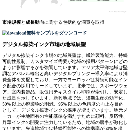
USD 0.16 Billion
7%
市場規模
と
成長動向
に関する包括的な洞察を取得
無料サンプルをダウンロード
デジタル捺染インク市場の地域展望
デジタル捺染インク市場の地域展望は、繊維製造能力、持続
可能性規制、カスタマイズ需要が地域の採用パターンにどの
ように影響するかを強調しています。アジア太平洋地域は堅
調なアパレル輸出と高いデジタルプリンター導入率により消
費全体を支配しており、一方でヨーロッパは持続可能なイン
ク配合の採用でリードしています。北米では、スポーツウェ
ア、室内装飾品、販促用テキスタイル印刷が牽引し、安定し
た成長を示しています。新興地域では、短期生産の効率化、
50% 以上の廃棄物の削減、95% 以上の色精度の向上を目的
として、デジタル捺染インクの採用が増えています。地元メ
ーカーが生地固有の性能基準を満たすために顔料、反応性、
昇華インクの開発に注力しているため、地域の競争が激化し
ています。先進地域では持続可能性への準拠率が60%を超