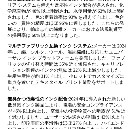
リア システムを備えた反応性インク配合が導入され、化
学廃棄物が 48% 以上削減され、水使用量が 63% 以上節約
されました。色の定着効率は 93% を超えて向上し、色合
いの一貫性の精度はほぼ 96% に達しました。これらの発
展により、輸出志向の繊維メーカーにおける法規制遵守
の採用率は 60% 以上になりました。
マルチファブリック互換インク システム:
メーカーは 2024
年に、綿、シルク、ウール、混紡繊維に対応したユニバ
ーサル インク プラットフォームを発売しました。ファブ
リックの切り替え時間は 35% 近く短縮され、キャリブレ
ーション関連のインクの無駄は 22% 以上減少しました。
生産生産性が約 31% 向上し、小ロットでカスタマイズに
重点を置いたテキスタイル プリント業務をサポートしま
した。
無臭かつ低毒性のインク配合:
2024 年に導入された新しい
低臭気インク製品により、職場の安全コンプライアンス
が 46% 以上向上し、空気中の化学物質への曝露が 51% 近
く減少しました。ユーザーの快適さの評価は 43% 以上向
上し、印刷表面の平滑性はほぼ 27% 向上し、ハイエンド