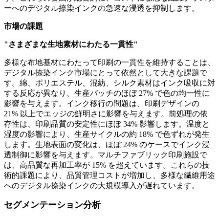
ーへのデジタル捺染インクの急速な浸透を抑制します。
市場の課題
"さまざまな生地素材にわたる一貫性"
多様な布地基材にわたって印刷の一貫性を維持することは、
デジタル捺染インク市場にとって依然として大きな課題で
す。綿、ポリエステル、混紡、シルク素材はインク吸収に対
する反応が異なり、生産バッチのほぼ 27% で色の均一性に
影響を与えます。インク移行の問題は、印刷デザインの
21% 以上でエッジの鮮明さに影響を与えます。前処理の依
存性は、印刷品質の安定性にほぼ 34% 影響します。温度と
湿度の影響により、生産サイクルの約 18% で色ずれが発生
します。生地表面の変化は、ほぼ 24% のケースでインク浸
透制御に影響を与えます。マルチファブリック印刷施設で
は、高品質な再加工率が 15% を超えています。これらの技
術的課題により、品質管理コストが増加し、多様な繊維用途
へのデジタル捺染インクの大規模導入が遅れています。
セグメンテーション分析