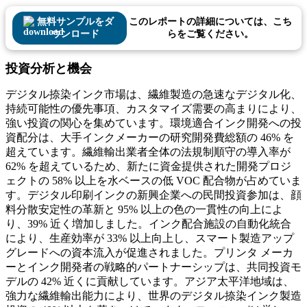
無料サンプルをダ
このレポートの詳細については、こち
ウンロード
らをご覧ください。
投資分析と機会
デジタル捺染インク市場は、繊維製造の急速なデジタル化、
持続可能性の優先事項、カスタマイズ需要の高まりにより、
強い投資の関心を集めています。環境適合インク開発への投
資配分は、大手インクメーカーの研究開発費総額の 46% を
超えています。繊維輸出業者全体の法規制順守の導入率が
62% を超えているため、新たに資金提供された開発プロジ
ェクトの 58% 以上を水ベースの低 VOC 配合物が占めていま
す。デジタル印刷インクの新興企業への民間投資参加は、顔
料分散安定性の革新と 95% 以上の色の一貫性の向上によ
り、39% 近く増加しました。インク配合施設の自動化統合
により、生産効率が 33% 以上向上し、スマート製造アップ
グレードへの資本流入が促進されました。プリンタ メーカ
ーとインク開発者の戦略的パートナーシップは、共同投資モ
デルの 42% 近くに貢献しています。アジア太平洋地域は、
強力な繊維輸出能力により、世界のデジタル捺染インク製造