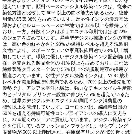
生産およびオンデマンドのテキスタイル用途全体で 45% を
超えています。顔料ベースのデジタル捺染インクは、従来の
染色方法と比較して 60% 以上の節水能力があるため、総使
用量のほぼ 38% を占めています。反応性インクの浸透率は
綿およびセルロースベースの生地では 32% 以上を維持して
おり、一方、分散インクはポリエステル印刷ではほぼ 22%
のシェアを占めています。昇華型デジタル捺染インクの需要
は、高い色の鮮やかさと 90% の保持レベルを超える洗濯耐
久性により、スポーツウェアや家庭装飾用途で 28% 以上増
加しています。環境に優しいデジタル捺染インク配合物は現
在、発売される製品全体の 41% 以上を占めており、これは
繊維製造クラスター全体で 55% 以上の法規制遵守の採用が
推進されています。水性デジタル捺染インクは、VOC 放出
レベルが濃度閾値 5% 未満であるため、70% 以上の優先度で
優勢です。アジア太平洋地域は、強力なテキスタイル生産能
力とデジタル プリンター設置の伸びが 35% を超えているた
め、世界のデジタルテキスタイル印刷用インク消費量の
48% 以上を管理しています。ヨーロッパは、繊維輸出国の
60％を超える持続可能性コンプライアンスの導入に支えら
れ、27％近くのシェアに貢献しています。デジタル捺染イン
クを使用しているファッション ブランドは、サンプリング
廃棄物が 50% 以上削減され、在庫保有リスクが 45% 近く減