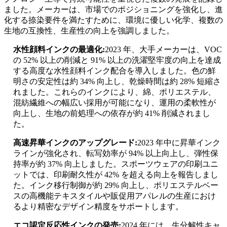
ました。メーカーは、市場でのポジショニングを強化し、進
化する捺染要件を満たすために、環境に優しい化学、複数の
生地の互換性、生産性の向上を強調しました。
水性顔料インクの最適化:
2023 年、大手メーカーは、VOC
の 52% 以上の削減と 91% 以上の洗濯堅牢度の向上を達成
する高度な水性顔料インク配合を導入しました。色の鮮
明さの安定性は約 34% 向上し、乾燥時間は約 28% 短縮さ
れました。これらのインクにより、綿、ポリエステル、
混紡繊維への幅広い採用が可能になり、運用の柔軟性が
向上し、生地の前処理への依存が約 41% 削減されまし
た。
高速昇華インクのアップグレード:
2023 年中に昇華インク
ラインが強化され、転写効率が 94% 以上向上し、弾性保
持率が約 37% 向上しました。スポーツウェアの印刷ユニ
ットでは、印刷耐久性が 42% を超える向上を報告しまし
た。インク移行制御が約 29% 向上し、ポリエステルベー
スの高機能テキスタイルや販促用アパレルの生産におけ
るより精密なデザイン精度をサポートします。
エコ認定反応性インクの発売:
2024 年には、生分解性キャ