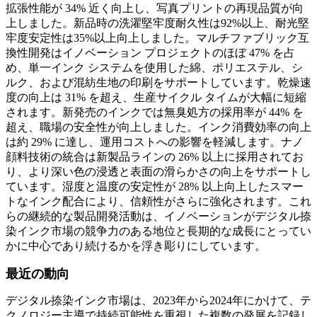
拡張性能が 34% 近く向上し、写真プリントの再現品質が向
上しました。新品時の洗濯堅牢度耐久性は92%以上、耐光堅
牢度安定性は35%以上向上しました。マルチファブリック互
換性開発はイノベーション プロジェクトのほぼ 47% を占
め、単一インク システムを使用した綿、ポリエステル、シ
ルク、および混紡生地の印刷をサポートしています。乾燥速
度の向上は 31% を超え、生産サイクル タイムが大幅に短縮
されます。新発売のインクでは無臭処方の採用率が 44% を
超え、職場の安全性が向上しました。インク消費効率の向上
は約 29% に達し、運用コストへの影響を軽減します。ナノ
顔料技術の統合は新製品ラインの 26% 以上に採用されてお
り、より深い色の浸透と表面の滑らかさの向上をサポートし
ています。湿度と温度の安定性が 28% 以上向上したスマー
トなインク配合により、信頼性がさらに強化されます。これ
らの継続的な製品開発活動は、イノベーションがデジタル捺
染インク市場の競争力のある地位と長期的な成長にとってい
かに中心であり続けるかを浮き彫りにしています。
最近の動向
デジタル捺染インク市場は、2023年から2024年にかけて、テ
クノロジー主導で持続可能性を重視した複数の発展を記録し