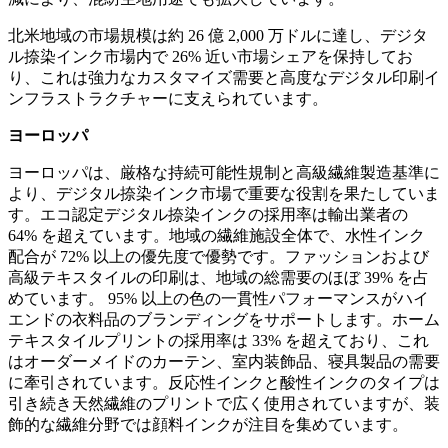
北米地域の市場規模は約 26 億 2,000 万ドルに達し、デジタ
ル捺染インク市場内で 26% 近い市場シェアを保持してお
り、これは強力なカスタマイズ需要と高度なデジタル印刷イ
ンフラストラクチャーに支えられています。
ヨーロッパ
ヨーロッパは、厳格な持続可能性規制と高級繊維製造基準に
より、デジタル捺染インク市場で重要な役割を果たしていま
す。エコ認定デジタル捺染インクの採用率は輸出業者の
64% を超えています。地域の繊維施設全体で、水性インク
配合が 72% 以上の優先度で優勢です。ファッションおよび
高級テキスタイルの印刷は、地域の総需要のほぼ 39% を占
めています。 95% 以上の色の一貫性パフォーマンスがハイ
エンドの衣料品のブランディングをサポートします。ホーム
テキスタイルプリントの採用率は 33% を超えており、これ
はオーダーメイドのカーテン、室内装飾品、寝具製品の需要
に牽引されています。反応性インクと酸性インクのタイプは
引き続き天然繊維のプリントで広く使用されていますが、装
飾的な繊維分野では顔料インクが注目を集めています。