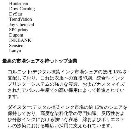
Huntsman
Dow Corning
DyStar
TrendVision
Jay Chemical
SPGprints
Dupont
INKBANK
Sensient
Lanyu
最高の市場シェアを持つトップ企業
コルニット:
デジタル捺染インク市場シェアのほぼ 18% を
支配しており、これは衣服への直接印刷、統合型インク
プリンターシステムの強力な浸透、およびカスタマイズ
されたアパレル生産での高い採用によって推進されてい
ます。
ダイスター:
デジタル捺染インク市場の約 15% のシェアを
保持しており、高度な染料化学の専門知識、反応性およ
び分散インクにおける強い存在感、綿およびポリエステ
ルの捺染における幅広い採用に支えられています。