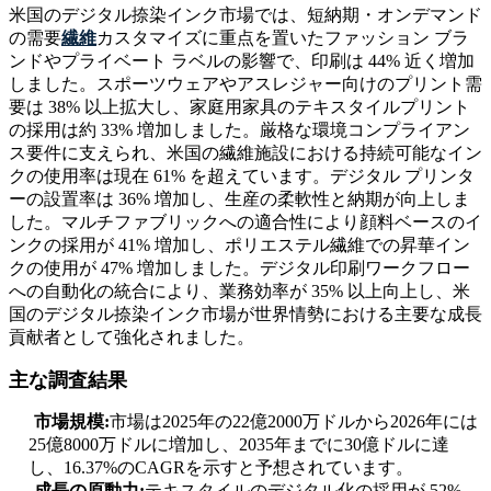
米国のデジタル捺染インク市場では、短納期・オンデマンド
の需要
繊維
カスタマイズに重点を置いたファッション ブラ
ンドやプライベート ラベルの影響で、印刷は 44% 近く増加
しました。スポーツウェアやアスレジャー向けのプリント需
要は 38% 以上拡大し、家庭用家具のテキスタイルプリント
の採用は約 33% 増加しました。厳格な環境コンプライアン
ス要件に支えられ、米国の繊維施設における持続可能なイン
クの使用率は現在 61% を超えています。デジタル プリンタ
ーの設置率は 36% 増加し、生産の柔軟性と納期が向上しま
した。マルチファブリックへの適合性により顔料ベースのイ
ンクの採用が 41% 増加し、ポリエステル繊維での昇華イン
クの使用が 47% 増加しました。デジタル印刷ワークフロー
への自動化の統合により、業務効率が 35% 以上向上し、米
国のデジタル捺染インク市場が世界情勢における主要な成長
貢献者として強化されました。
主な調査結果
市場規模:
市場は2025年の22億2000万ドルから2026年には
25億8000万ドルに増加し、2035年までに30億ドルに達
し、16.37%のCAGRを示すと予想されています。
成長の原動力:
テキスタイルのデジタル化の採用が 52%、