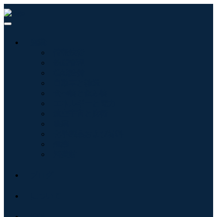
産業:
情報技術
健康管理
機械設備
自動車と輸送
食べ物と飲み物
エネルギーと電力
航空宇宙と防衛
農業
化学薬品および材料
建築
消費財
ブログ
について
接触