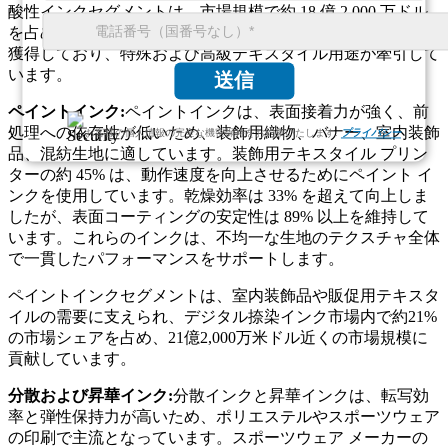
酸性インクセグメントは、市場規模で約 18 億 2,000 万ドル
を占め、デジタル捺染インク市場で約 18% の市場シェアを
獲得しており、特殊および高級テキスタイル用途が牽引して
います。
送信
ペイントインク:
ペイントインクは、表面接着力が強く、前
処理への依存性が低いため、装飾用織物、バナー、室内装飾
お客様の個人情報の完全な機密保持をお約束いたします.
プライバシー
品、混紡生地に適しています。装飾用テキスタイル プリン
ターの約 45% は、動作速度を向上させるためにペイント イ
ンクを使用しています。乾燥効率は 33% を超えて向上しま
したが、表面コーティングの安定性は 89% 以上を維持して
います。これらのインクは、不均一な生地のテクスチャ全体
で一貫したパフォーマンスをサポートします。
ペイントインクセグメントは、室内装飾品や販促用テキスタ
イルの需要に支えられ、デジタル捺染インク市場内で約21%
の市場シェアを占め、21億2,000万米ドル近くの市場規模に
貢献しています。
分散および昇華インク:
分散インクと昇華インクは、転写効
率と弾性保持力が高いため、ポリエステルやスポーツウェア
の印刷で主流となっています。スポーツウェア メーカーの