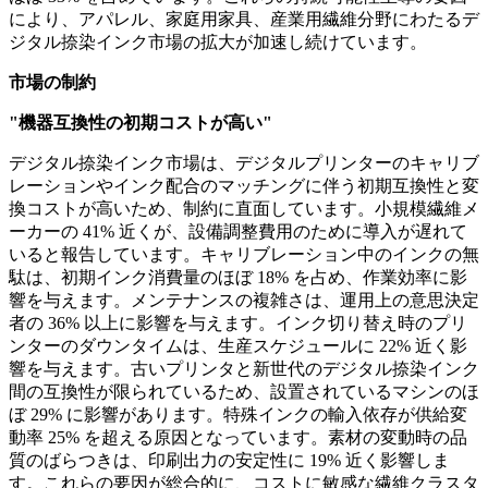
により、アパレル、家庭用家具、産業用繊維分野にわたるデ
ジタル捺染インク市場の拡大が加速し続けています。
市場の制約
"機器互換性の初期コストが高い"
デジタル捺染インク市場は、デジタルプリンターのキャリブ
レーションやインク配合のマッチングに伴う初期互換性と変
換コストが高いため、制約に直面しています。小規模繊維メ
ーカーの 41% 近くが、設備調整費用のために導入が遅れて
いると報告しています。キャリブレーション中のインクの無
駄は、初期インク消費量のほぼ 18% を占め、作業効率に影
響を与えます。メンテナンスの複雑さは、運用上の意思決定
者の 36% 以上に影響を与えます。インク切り替え時のプリ
ンターのダウンタイムは、生産スケジュールに 22% 近く影
響を与えます。古いプリンタと新世代のデジタル捺染インク
間の互換性が限られているため、設置されているマシンのほ
ぼ 29% に影響があります。特殊インクの輸入依存が供給変
動率 25% を超える原因となっています。素材の変動時の品
質のばらつきは、印刷出力の安定性に 19% 近く影響しま
す。これらの要因が総合的に、コストに敏感な繊維クラスタ