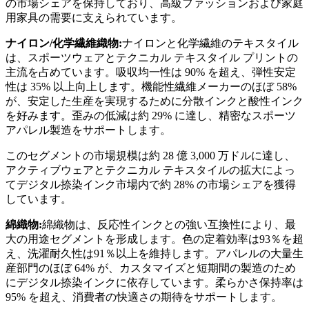
の市場シェアを保持しており、高級ファッションおよび家庭
用家具の需要に支えられています。
ナイロン/化学繊維織物:
ナイロンと化学繊維のテキスタイル
は、スポーツウェアとテクニカル テキスタイル プリントの
主流を占めています。吸収均一性は 90% を超え、弾性安定
性は 35% 以上向上します。機能性繊維メーカーのほぼ 58%
が、安定した生産を実現するために分散インクと酸性インク
を好みます。歪みの低減は約 29% に達し、精密なスポーツ
アパレル製造をサポートします。
このセグメントの市場規模は約 28 億 3,000 万ドルに達し、
アクティブウェアとテクニカル テキスタイルの拡大によっ
てデジタル捺染インク市場内で約 28% の市場シェアを獲得
しています。
綿織物:
綿織物は、反応性インクとの強い互換性により、最
大の用途セグメントを形成します。色の定着効率は93％を超
え、洗濯耐久性は91％以上を維持します。アパレルの大量生
産部門のほぼ 64% が、カスタマイズと短期間の製造のため
にデジタル捺染インクに依存しています。柔らかさ保持率は
95% を超え、消費者の快適さの期待をサポートします。