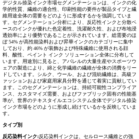
デジタル捺染インク市場セグメンテーションは、インクの化
学的性質、繊維の適合性、印刷性能の要件が製品タイプと繊
維用途全体の需要をどのように形成するかを強調していま
す。セグメンテーション分析により、反応性インクと分散ベ
ースのインクが優れた色定着性、洗濯耐久性、および布地浸
透効率により優勢であることが示されています。総需要のほ
ぼ 54% が高性能染料および昇華インクのカテゴリーに集中
しており、約 46% が装飾および特殊繊維に使用される顔
料、酸性、ペイント インク ソリューション全体に分布して
います。用途別に見ると、アパレルの大量生産やスポーツウ
ェアの製造により、綿と化学繊維の繊維が全体の消費をリー
ドしています。シルク、ウール、および混紡繊維は、高級フ
ァッションおよび家庭用家具分野を通じて着実に貢献してい
ます。このセグメンテーションは、持続可能性コンプライア
ンス、カスタマイズ需要、およびファブリック固有の性能基
準が、世界のテキスタイルエコシステム全体でデジタル捺染
インク市場をどのように形成し続けているかを反映していま
す。
タイプ別
反応染料インク:
反応染料インクは、セルロース繊維との強