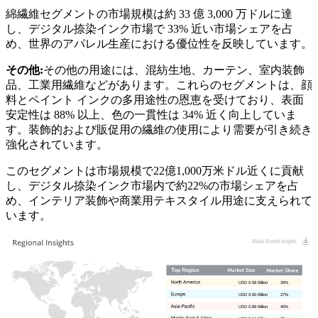
綿繊維セグメントの市場規模は約 33 億 3,000 万ドルに達
し、デジタル捺染インク市場で 33% 近い市場シェアを占
め、世界のアパレル生産における優位性を反映しています。
その他:
その他の用途には、混紡生地、カーテン、室内装飾
品、工業用繊維などがあります。これらのセグメントは、顔
料とペイント インクの多用途性の恩恵を受けており、表面
安定性は 88% 以上、色の一貫性は 34% 近く向上していま
す。装飾的および販促用の繊維の使用により需要が引き続き
強化されています。
このセグメントは市場規模で22億1,000万米ドル近くに貢献
し、デジタル捺染インク市場内で約22%の市場シェアを占
め、インテリア装飾や商業用テキスタイル用途に支えられて
います。
USD 0.58 Billion
26%
USD 0.60 Billion
27%
USD 0.89 Billion
40%