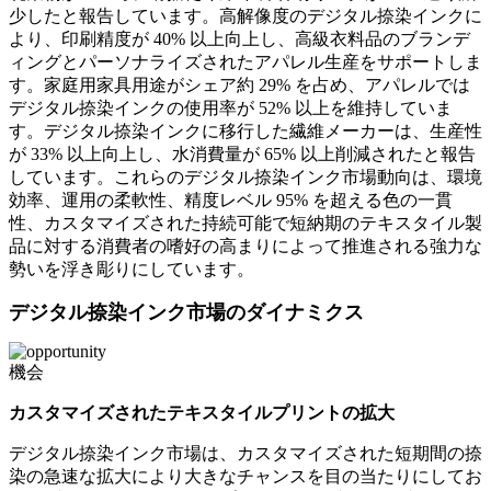
少したと報告しています。高解像度のデジタル捺染インクに
より、印刷精度が 40% 以上向上し、高級衣料品のブランデ
ィングとパーソナライズされたアパレル生産をサポートしま
す。家庭用家具用途がシェア約 29% を占め、アパレルでは
デジタル捺染インクの使用率が 52% 以上を維持していま
す。デジタル捺染インクに移行した繊維メーカーは、生産性
が 33% 以上向上し、水消費量が 65% 以上削減されたと報告
しています。これらのデジタル捺染インク市場動向は、環境
効率、運用の柔軟性、精度レベル 95% を超える色の一貫
性、カスタマイズされた持続可能で短納期のテキスタイル製
品に対する消費者の嗜好の高まりによって推進される強力な
勢いを浮き彫りにしています。
デジタル捺染インク市場のダイナミクス
機会
カスタマイズされたテキスタイルプリントの拡大
デジタル捺染インク市場は、カスタマイズされた短期間の捺
染の急速な拡大により大きなチャンスを目の当たりにしてお