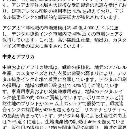
す。アジア太平洋地域も大規模な受託製造の恩恵を受けてお
り、短期デジタル印刷の採用率は 41% を超えており、デジ
タル捺染インクの継続的な需要拡大が強化されています。
アジア太平洋地域の市場規模は約 40 億 4,000 万ドルに達
し、デジタル捺染インク市場内で 40% 近くの市場シェアを
保持しています。これは、高い繊維生産量、輸出力、カスタ
マイズ需要の拡大に牽引されています。
中東とアフリカ
中東およびアフリカ地域は、繊維の多様化、地元のアパレル
生産、カスタマイズされた衣服の需要の高まりにより、デジ
タル捺染インク市場で着実に台頭しています。デジタル印刷
の採用は、地域の繊維印刷会社で 32% 近くに達していま
す。家庭用家具および装飾繊維用途は、地域のデジタル イ
ンク使用量の約 35% に貢献しています。ポリエステルと混
紡生地のプリントが 52% 以上のシェアで優勢です。環境適
合インクの採用率が43%を超えるなど、サステナビリティへ
の意識が高まっています。デジタル印刷による生産性の向上
は 29% 近くに達し、生地廃棄物の削減は 46% を超えていま
す。販促用の繊維および観光関連商品の印刷は、地域の需要