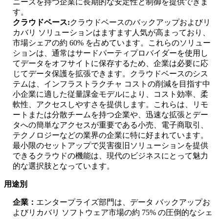
ニーズを持つ企業に長期的な安定性と制御を提供できま
す。
クラウドベース:
クラウドベースのバックアップおよびリ
カバリ ソリューションはますます人気が高まっており、
市場シェアの約 60% を占めています。これらのソリュー
ションは、通常はサードパーティプロバイダーを使用し
てデータをオフサイトに保存するため、企業は必要に応
じてデータ保護を拡張できます。クラウドベースのシス
テムは、インフラストラクチャ コストの削減を目指す中
小企業に適した従量課金モデルにより、コスト効率、柔
軟性、アクセスしやすさを提供します。これらは、リモ
ートまたは分散チームを持つ企業や、迅速な拡張とデー
タへの簡単なアクセスが重要である小売、電子商取引、
テクノロジーなどの業界の企業に特に好まれています。
最小限のセットアップで災害復旧ソリューションを提供
できるクラウドの機能は、現代のビジネスにとって魅力
的な選択肢となっています。
用途別
企業：
エンタープライズ部門は、データ バックアップお
よびリカバリ ソフトウェア市場の約 75% の圧倒的なシェ