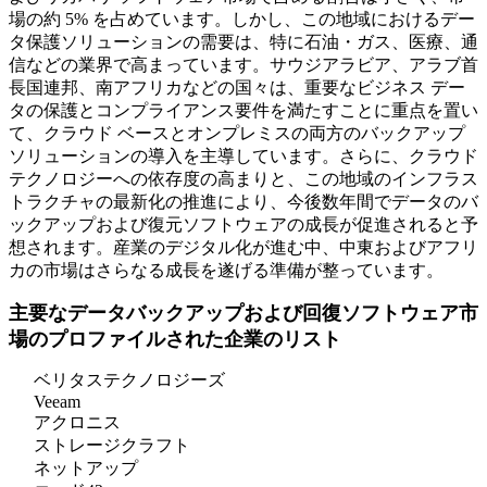
場の約 5% を占めています。しかし、この地域におけるデー
タ保護ソリューションの需要は、特に石油・ガス、医療、通
信などの業界で高まっています。サウジアラビア、アラブ首
長国連邦、南アフリカなどの国々は、重要なビジネス デー
タの保護とコンプライアンス要件を満たすことに重点を置い
て、クラウド ベースとオンプレミスの両方のバックアップ
ソリューションの導入を主導しています。さらに、クラウド
テクノロジーへの依存度の高まりと、この地域のインフラス
トラクチャの最新化の推進により、今後数年間でデータのバ
ックアップおよび復元ソフトウェアの成長が促進されると予
想されます。産業のデジタル化が進む中、中東およびアフリ
カの市場はさらなる成長を遂げる準備が整っています。
主要なデータバックアップおよび回復ソフトウェア市
場のプロファイルされた企業のリスト
ベリタステクノロジーズ
Veeam
アクロニス
ストレージクラフト
ネットアップ