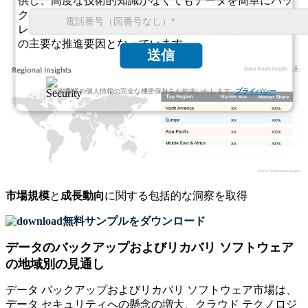
供し、高度な技術的知識がなくてもデータを簡単にバッ
クアップできるツールを好みます。個人用クラウド スト
レージ オプションの使用の増加が、この市場セグメント
の主要な推進要因となっています。
送信
お客様の個人情報の完全な機密保持をお約束いたします.
プライバシー
XX
XX%
XX
XX%
XX
XX%
XX
XX%
市場規模
と
成長動向
に関する包括的な洞察を取得
無料サンプルをダウンロード
データのバックアップおよびリカバリ ソフトウェア
の地域別の見通し
データ バックアップおよびリカバリ ソフトウェア市場は、
データ セキュリティへの懸念の増大、クラウド テクノロジ