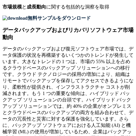
市場規模
と
成長動向
に関する包括的な洞察を取得
無料サンプルをダウンロード
データバックアップおよびリカバリソフトウェア市場
動向
データのバックアップおよび復元ソフトウェア市場では、デ
ータ保護の状況を再構築するいくつかのトレンドが発生して
います。大きなトレンドの 1 つは、市場の 55% 以上を占め
るクラウドベースのバックアップ ソリューションへの移行
です。クラウド テクノロジーの採用の増加により、組織は
リモートでバックアップを保存してアクセスできるようにな
り、柔軟性が提供され、インフラストラクチャ コストが削
減されます。もう 1 つの重要な傾向は、ハイブリッド バッ
クアップ ソリューションの台頭です。ハイブリッド バック
アップ ソリューションでは、約 40% の企業がオンプレミス
とクラウドベースのバックアップの両方を組み合わせて、デ
ータの冗長性と災害に対する保護を強化しています。さら
に、バックアップ ソフトウェアにおける人工知能 (AI) と機
械学習 (ML) の使用が増加しているため、企業はバックアッ