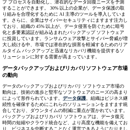
プ プロセスを自動化し、潜在的なデータ回復ニーズを予測
することができます。 30% 以上の企業が、データ保護の取
り組みを合理化するために AI 主導のツールを導入していま
す。さらに、企業はサイバーセキュリティにますます注力し
ており、組織の 45% 以上が、データ侵害を防ぐために暗号
化と多要素認証が組み込まれたバックアップ ソフトウェア
に投資しています。ランサムウェア攻撃とサイバー脅威が増
大し続ける中、市場では潜在的な損害を軽減するためのリア
ルタイム バックアップと迅速なリカバリ機能を提供するソ
リューションに対する需要が高まっています。
データバックアップおよびリカバリソフトウェア市場
の動向
データのバックアップおよびリカバリ ソフトウェア市場の
動向は、技術の進歩と堅牢なソフトウェアのニーズの高まり
によって形作られています。
データ保護
。組織はビジネス継
続性を確保するためにこれらのソリューションをますます統
合しており、ダウンタイムの削減に重点が置かれています。
バックアップおよびリカバリ ソフトウェアは、データ復元
時間の短縮やクラウド統合など、より高度な機能を備えてお
り、ビジネスを中断することなく運営できるようになりまし