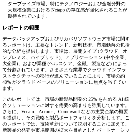
タープライズ市場、特にテクノロジーおよび金融分野の
大規模企業における Netapp の存在感が強化されることが
期待されています。
レポートの範囲
データバックアップおよびリカバリソフトウェア市場に関す
るレポートは、主要なトレンド、新興技術、市場動向の包括
的な分析を提供します。市場は、展開タイプ (クラウド、オ
ンプレミス、ハイブリッド)、アプリケーション (中小企業、
大企業)、および業種 (ヘルスケア、金融、製造など) によっ
て分割されています。さまざまな業界でクラウド インフラ
ストラクチャへの移行が進んでいることにより、市場の約
40% がクラウド ベースのソリューションに焦点を当ててい
ます。
このレポートでは、市場の新製品開発の 25% を占める AI 統
合ソリューションに対する需要の高まりも強調しています。
さらに、Veeam、Acronis、Commvault などの主要企業の概要
を提供し、その戦略と製品ポートフォリオを分析します。こ
のレポートでは、技術革新について説明することに加えて、
新製品の発売や市場範囲の拡大を目的としたパートナーシッ