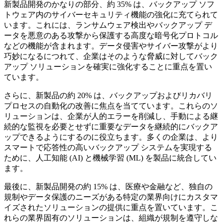
新製品開発のかなりの部分、約 35% は、バックアップ ソフ
トウェア内のサイバーセキュリティ機能の強化に充てられて
います。これには、ランサムウェア検出やバックアップ デ
ータを悪意のある攻撃から保護する高度な暗号化プロトコル
などの機能が含まれます。データ侵害やサイバー攻撃がより
巧妙になるにつれて、企業はそのような脅威に対してバック
アップ ソリューションを確実に強化することに重点を置い
ています。
さらに、新製品の約 20% は、バックアップおよびリカバリ
プロセスの自動化の改善に焦点を当てています。これらのソ
リューションは、企業が人的エラーを削減し、手動による継
続的な監視を必要とせずに重要なデータを継続的にバックア
ップできるようにするのに役立ちます。多くの企業は、より
スマートで応答性の高いバックアップ システムを実現する
ために、人工知能 (AI) と機械学習 (ML) を製品に統合してい
ます。
最後に、新製品開発の約 15% は、医療や金融など、独自の
規制やデータ保護のニーズがある特定の業界向けにカスタマ
イズされたソリューションの提供に重点を置いています。こ
れらの業界固有のソリューションは、組織が規制を遵守しな