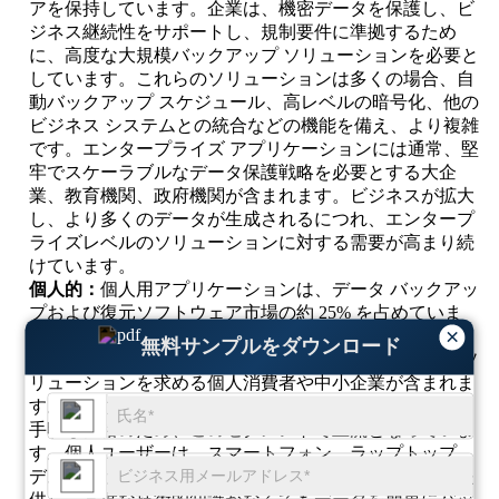
アを保持しています。企業は、機密データを保護し、ビ
ジネス継続性をサポートし、規制要件に準拠するため
に、高度な大規模バックアップ ソリューションを必要と
しています。これらのソリューションは多くの場合、自
動バックアップ スケジュール、高レベルの暗号化、他の
ビジネス システムとの統合などの機能を備え、より複雑
です。エンタープライズ アプリケーションには通常、堅
牢でスケーラブルなデータ保護戦略を必要とする大企
業、教育機関、政府機関が含まれます。ビジネスが拡大
し、より多くのデータが生成されるにつれ、エンタープ
ライズレベルのソリューションに対する需要が高まり続
けています。
個人的：
個人用アプリケーションは、データ バックアッ
プおよび復元ソフトウェア市場の約 25% を占めていま
×
す。このセグメントには、写真、文書、ビデオなどの個
無料サンプルをダウンロード
人データのシンプルでコスト効率の高いバックアップ ソ
リューションを求める個人消費者や中小企業が含まれま
す。クラウドベースのソリューションは、使いやすさと
手頃な価格のため、このセグメントで主流となっていま
す。個人ユーザーは、スマートフォン、ラップトップ、
デスクトップなどのデバイスとのシームレスな統合を提