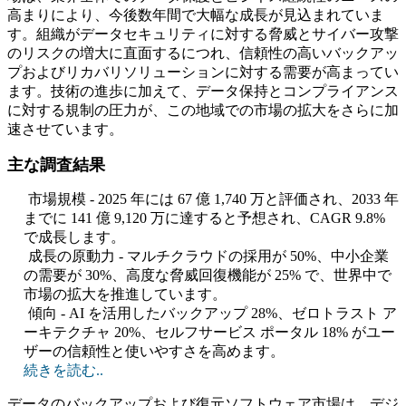
高まりにより、今後数年間で大幅な成長が見込まれていま
す。組織がデータセキュリティに対する脅威とサイバー攻撃
のリスクの増大に直面するにつれ、信頼性の高いバックアッ
プおよびリカバリソリューションに対する需要が高まってい
ます。技術の進歩に加えて、データ保持とコンプライアンス
に対する規制の圧力が、この地域での市場の拡大をさらに加
速させています。
主な調査結果
市場規模 - 2025 年には 67 億 1,740 万と評価され、2033 年
までに 141 億 9,120 万に達すると予想され、CAGR 9.8%
で成長します。
成長の原動力 - マルチクラウドの採用が 50%、中小企業
の需要が 30%、高度な脅威回復機能が 25% で、世界中で
市場の拡大を推進しています。
傾向 - AI を活用したバックアップ 28%、ゼロトラスト ア
ーキテクチャ 20%、セルフサービス ポータル 18% がユー
ザーの信頼性と使いやすさを高めます。
続きを読む..
データのバックアップおよび復元ソフトウェア市場は、デジ