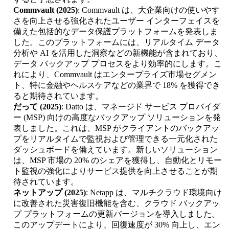
Commvault (2025)
: Commvault は、大企業向けの使いやす
さを向上させる強化されたユーザー インターフェイスを
備えた包括的なデータ保護プラットフォームを発表しま
した。このプラットフォームには、リアルタイム データ
分析や AI を活用した洞察などの新機能が含まれており、
データ バックアップ プロセスをより効率的にします。こ
れにより、Commvault はエンタープライズ市場セグメン
ト、特に金融やヘルスケアなどの業界で 18% を獲得でき
ると期待されています。
だって (2025)
: Datto は、マネージド サービス プロバイダ
ー (MSP) 向けの高度なバックアップ ソリューションを発
表しました。これは、MSP がクライアントのバックアッ
プをリアルタイムで監視および管理できる一元化された
ダッシュボードを備えています。新しいソリューション
は、MSP 市場の 20% のシェアを獲得し、自動化とリモー
ト監視の強化によりサービス提供を向上させることが期
待されています。
ネットアップ (2025)
: Netapp は、マルチクラウド環境向け
に改善された災害復旧機能を含む、クラウド バックアッ
プ プラットフォームの更新バージョンを導入しました。
このアップデートにより、回復速度が 30% 向上し、エン