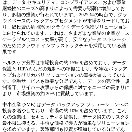
は、データ セキュリティ、コンプライアンス、および事業
継続性のニーズの高まりによって需要が顕著に増加してお
り、多額の投資が行われています。 2025 年の時点で、クラ
ウドベースのバックアップセグメントが市場をリードしてお
り、総投資の約 40% がクラウド データ保護ソリューション
に向けられています。これは、さまざまな業界の企業が、ス
ケーラブルでコスト効率が高く、安全なデータ ストレージ
のためにクラウド インフラストラクチャを採用している結
果です。
ヘルスケア分野は市場投資の約 15% を占めており、データ
保護と HIPAA などの規制への準拠により、堅牢なバックア
ップおよびリカバリ ソリューションの需要が高まっていま
す。金融サービスも重要な分野であり、データの完全性、規
制遵守、サイバー攻撃からの保護に対するニーズの高まりに
より、市場投資の約 20% に貢献しています。
中小企業 (SMB) はデータ バックアップ ソリューションへの
投資を増やしており、市場の約 10% を占めています。これ
らの企業は、セキュリティを提供し、データ損失のリスクを
最小限に抑える、手頃な価格で導入が簡単なソリューション
を求めています。製造部門も投資が増加している分野であ