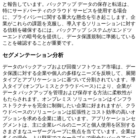
と報告しています。バックアップ データの保存と転送は、
特にサードパーティのクラウド サービスを使用する場合
に、プライバシーに関する重大な懸念を引き起こします。企
業がこれらの課題を克服し、導入するソリューションに対す
る信頼を確保するには、バックアップ システムがエンドツ
ーエンドの暗号化を提供し、データ保護規制に準拠している
ことを確認することが重要です。
セグメンテーション分析
データのバックアップおよび回復ソフトウェア市場は、デー
タ保護に対する企業や個人の多様なニーズを反映して、展開
タイプとアプリケーションに基づいて分割されています。導
入タイプ (オンプレミスとクラウドベース) により、企業が
データ バックアップを管理および保存する方法に柔軟性が
もたらされます。オンプレミス ソリューションはインフラ
ストラクチャを完全に制御したい企業に好まれますが、クラ
ウドベースのソリューションは拡張性とコスト効率の高いオ
プションを求める企業に適しています。アプリケーションセ
グメントは、主に企業レベルのニーズと個人使用を区別する
さまざまなユーザーグループに焦点を当てています。企業は
多くの場合、より堅牢でスケーラブルで安全なバックアップ