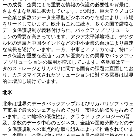
ーの成長、企業による重要な情報の保護の必要性を背景に、
さまざまな地域に拡大しています。北米は、巨大テクノロジ
ー企業と多数のデータ主導型ビジネスの存在感により、市場
をリードしています。欧州もこれに続き、多くの国で厳格な
データ保護規制が義務付けられ、バックアップ ソリューシ
ョンの需要が高まっています。アジア太平洋地域は、デジタ
ル化の進展と中国やインドなどの中小企業の台頭により急速
な成長を遂げています。一方、中東とアフリカでは、特にデ
ータ保護が重要な石油・ガスや医療などの業界でバックアッ
プ ソリューションの採用が増加しています。各地域はデー
タのストレージとリカバリに関する固有の課題に直面してお
り、カスタマイズされたソリューションに対する需要は世界
的に増加し続けています。
北米
北米は世界のデータバックアップおよびリカバリソフトウェ
ア市場で最大のシェアを占めており、市場の約45％を占めて
います。この地域の優位性は、クラウド テクノロジーの普
及、多数のデータ中心のビジネス、金融や医療分野などのデ
ータ保護規制への重点的な取り組みによって推進されていま
す。米国は、企業が増え続けるデータ量の保護に努めている