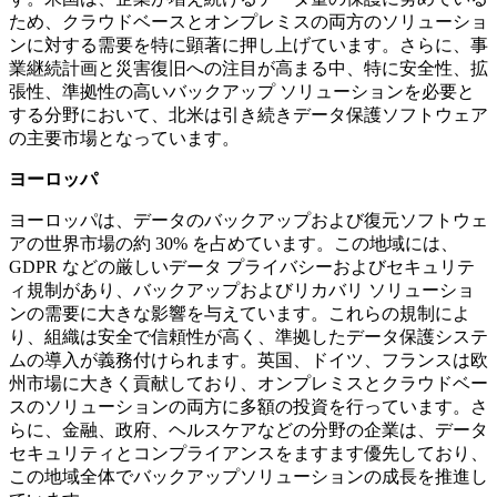
ため、クラウドベースとオンプレミスの両方のソリューショ
ンに対する需要を特に顕著に押し上げています。さらに、事
業継続計画と災害復旧への注目が高まる中、特に安全性、拡
張性、準拠性の高いバックアップ ソリューションを必要と
する分野において、北米は引き続きデータ保護ソフトウェア
の主要市場となっています。
ヨーロッパ
ヨーロッパは、データのバックアップおよび復元ソフトウェ
アの世界市場の約 30% を占めています。この地域には、
GDPR などの厳しいデータ プライバシーおよびセキュリテ
ィ規制があり、バックアップおよびリカバリ ソリューショ
ンの需要に大きな影響を与えています。これらの規制によ
り、組織は安全で信頼性が高く、準拠したデータ保護システ
ムの導入が義務付けられます。英国、ドイツ、フランスは欧
州市場に大きく貢献しており、オンプレミスとクラウドベー
スのソリューションの両方に多額の投資を行っています。さ
らに、金融、政府、ヘルスケアなどの分野の企業は、データ
セキュリティとコンプライアンスをますます優先しており、
この地域全体でバックアップソリューションの成長を推進し