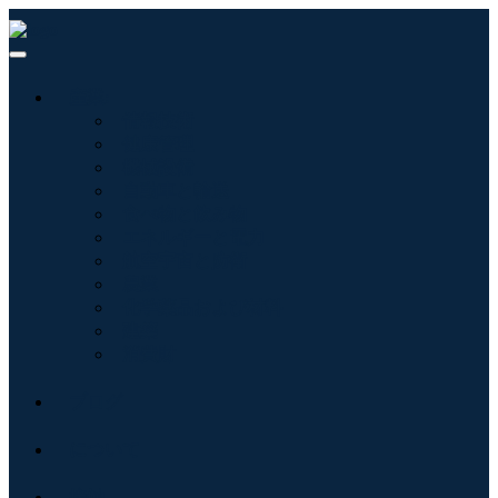
産業:
情報技術
健康管理
機械設備
自動車と輸送
食べ物と飲み物
エネルギーと電力
航空宇宙と防衛
農業
化学薬品および材料
建築
消費財
ブログ
について
接触